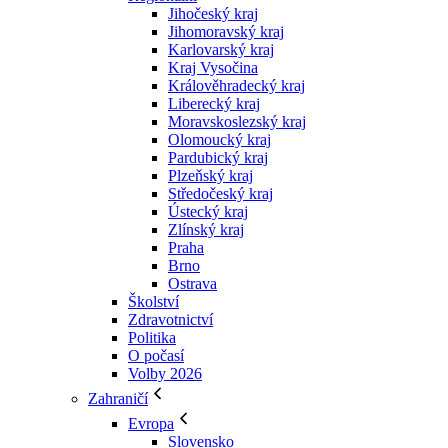
Jihočeský kraj
Jihomoravský kraj
Karlovarský kraj
Kraj Vysočina
Králověhradecký kraj
Liberecký kraj
Moravskoslezský kraj
Olomoucký kraj
Pardubický kraj
Plzeňský kraj
Středočeský kraj
Ústecký kraj
Zlínský kraj
Praha
Brno
Ostrava
Školství
Zdravotnictví
Politika
O počasí
Volby 2026
Zahraničí
Evropa
Slovensko