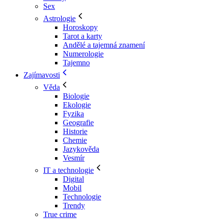
Sex
Astrologie
Horoskopy
Tarot a karty
Andělé a tajemná znamení
Numerologie
Tajemno
Zajímavosti
Věda
Biologie
Ekologie
Fyzika
Geografie
Historie
Chemie
Jazykověda
Vesmír
IT a technologie
Digital
Mobil
Technologie
Trendy
True crime