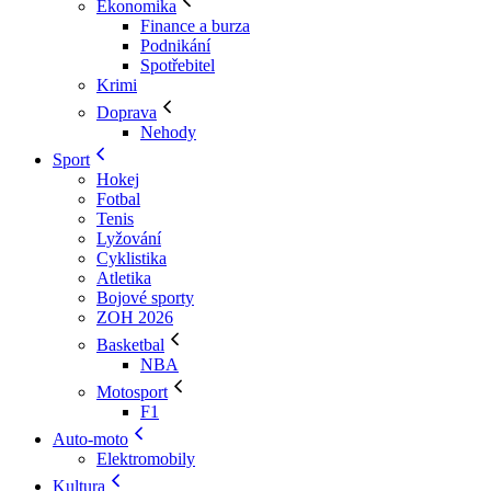
Ekonomika
Finance a burza
Podnikání
Spotřebitel
Krimi
Doprava
Nehody
Sport
Hokej
Fotbal
Tenis
Lyžování
Cyklistika
Atletika
Bojové sporty
ZOH 2026
Basketbal
NBA
Motosport
F1
Auto-moto
Elektromobily
Kultura