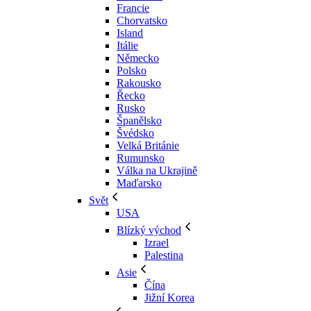
Francie
Chorvatsko
Island
Itálie
Německo
Polsko
Rakousko
Řecko
Rusko
Španělsko
Švédsko
Velká Británie
Rumunsko
Válka na Ukrajině
Maďarsko
Svět
USA
Blízký východ
Izrael
Palestina
Asie
Čína
Jižní Korea