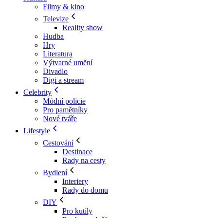
Filmy & kino
Televize
Reality show
Hudba
Hry
Literatura
Výtvarné umění
Divadlo
Digi a stream
Celebrity
Módní policie
Pro pamětníky
Nové tváře
Lifestyle
Cestování
Destinace
Rady na cesty
Bydlení
Interiery
Rady do domu
DIY
Pro kutily