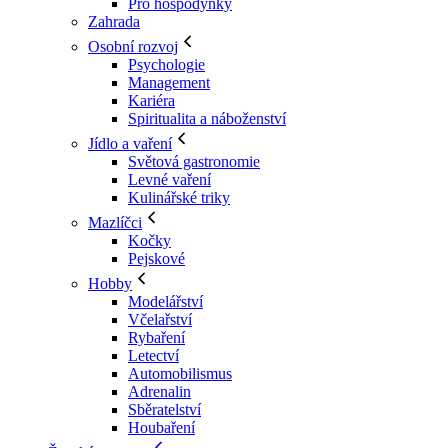
Pro hospodyňky
Zahrada
Osobní rozvoj
Psychologie
Management
Kariéra
Spiritualita a náboženství
Jídlo a vaření
Světová gastronomie
Levné vaření
Kulinářské triky
Mazlíčci
Kočky
Pejskové
Hobby
Modelářství
Včelařství
Rybaření
Letectví
Automobilismus
Adrenalin
Sběratelství
Houbaření