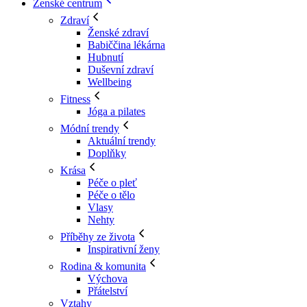
Ženské centrum
Zdraví
Ženské zdraví
Babiččina lékárna
Hubnutí
Duševní zdraví
Wellbeing
Fitness
Jóga a pilates
Módní trendy
Aktuální trendy
Doplňky
Krása
Péče o pleť
Péče o tělo
Vlasy
Nehty
Příběhy ze života
Inspirativní ženy
Rodina & komunita
Výchova
Přátelství
Vztahy