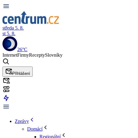
středa 5. 8.
st 5. 8.
26°C
Internet
Firmy
Recepty
Slovníky
Přihlášení
Zprávy
Domácí
Regionální