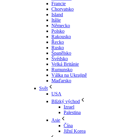
Francie
Chorvatsko
Island
Itálie
Německo
Polsko
Rakousko
Řecko
Rusko
Španělsko
Švédsko
Velká Británie
Rumunsko
Válka na Ukrajině
Maďarsko
Svět
USA
Blízký východ
Izrael
Palestina
Asie
Čína
Jižní Korea