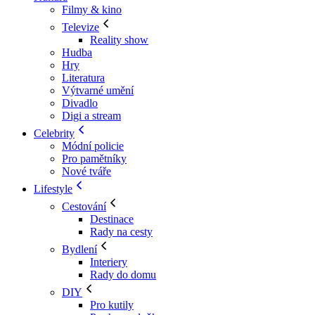
Filmy & kino
Televize
Reality show
Hudba
Hry
Literatura
Výtvarné umění
Divadlo
Digi a stream
Celebrity
Módní policie
Pro pamětníky
Nové tváře
Lifestyle
Cestování
Destinace
Rady na cesty
Bydlení
Interiery
Rady do domu
DIY
Pro kutily