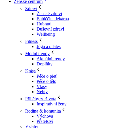
Ženské centrum
Zdraví
Ženské zdraví
Babiččina lékárna
Hubnutí
Duševní zdraví
Wellbeing
Fitness
Jóga a pilates
Módní trendy
Aktuální trendy
Doplňky
Krása
Péče o pleť
Péče o tělo
Vlasy
Nehty
Příběhy ze života
Inspirativní ženy
Rodina & komunita
Výchova
Přátelství
Vztahy