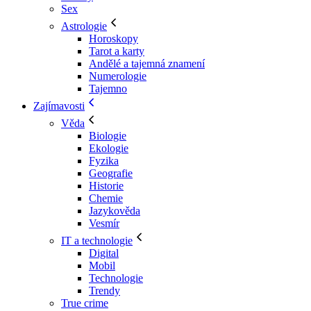
Sex
Astrologie
Horoskopy
Tarot a karty
Andělé a tajemná znamení
Numerologie
Tajemno
Zajímavosti
Věda
Biologie
Ekologie
Fyzika
Geografie
Historie
Chemie
Jazykověda
Vesmír
IT a technologie
Digital
Mobil
Technologie
Trendy
True crime