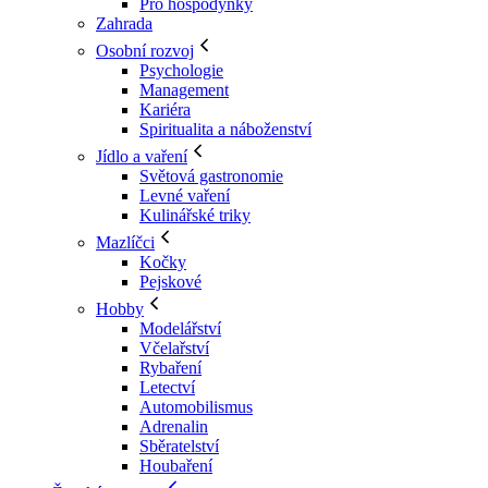
Pro hospodyňky
Zahrada
Osobní rozvoj
Psychologie
Management
Kariéra
Spiritualita a náboženství
Jídlo a vaření
Světová gastronomie
Levné vaření
Kulinářské triky
Mazlíčci
Kočky
Pejskové
Hobby
Modelářství
Včelařství
Rybaření
Letectví
Automobilismus
Adrenalin
Sběratelství
Houbaření