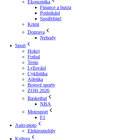
Ekonomika
Finance a burza
Podnikání
Spotřebitel
Krimi
Doprava
Nehody
Sport
Hokej
Fotbal
Tenis
Lyžování
Cyklistika
Atletika
Bojové sporty
ZOH 2026
Basketbal
NBA
Motosport
F1
Auto-moto
Elektromobily
Kultura