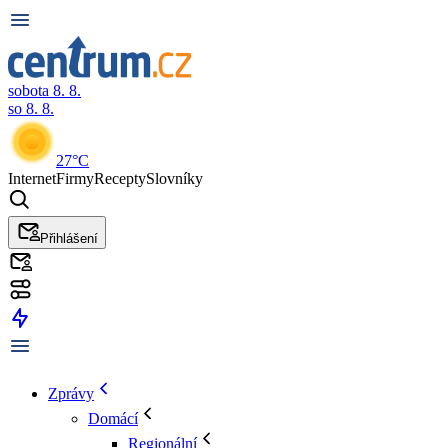
sobota 8. 8.
so 8. 8.
27°C
Internet
Firmy
Recepty
Slovníky
Přihlášení
Zprávy
Domácí
Regionální