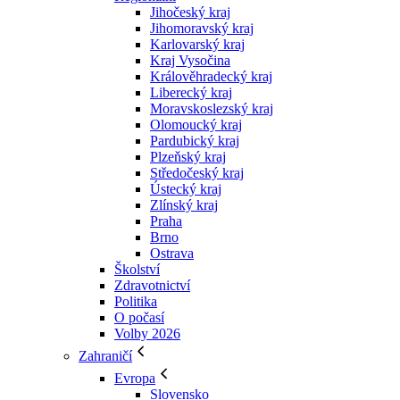
Jihočeský kraj
Jihomoravský kraj
Karlovarský kraj
Kraj Vysočina
Králověhradecký kraj
Liberecký kraj
Moravskoslezský kraj
Olomoucký kraj
Pardubický kraj
Plzeňský kraj
Středočeský kraj
Ústecký kraj
Zlínský kraj
Praha
Brno
Ostrava
Školství
Zdravotnictví
Politika
O počasí
Volby 2026
Zahraničí
Evropa
Slovensko