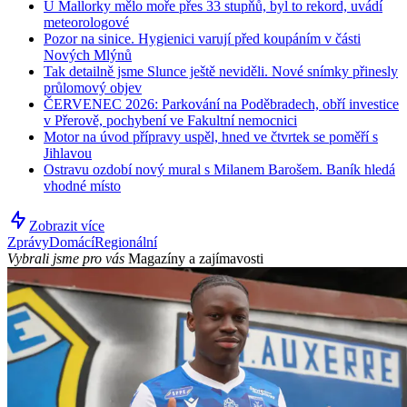
U Mallorky mělo moře přes 33 stupňů, byl to rekord, uvádí
meteorologové
Pozor na sinice. Hygienici varují před koupáním v části
Nových Mlýnů
Tak detailně jsme Slunce ještě neviděli. Nové snímky přinesly
průlomový objev
ČERVENEC 2026: Parkování na Poděbradech, obří investice
v Přerově, pochybení ve Fakultní nemocnici
Motor na úvod přípravy uspěl, hned ve čtvrtek se poměří s
Jihlavou
Ostravu ozdobí nový mural s Milanem Barošem. Baník hledá
vhodné místo
Zobrazit více
Zprávy
Domácí
Regionální
Vybrali jsme pro vás
Magazíny a zajímavosti