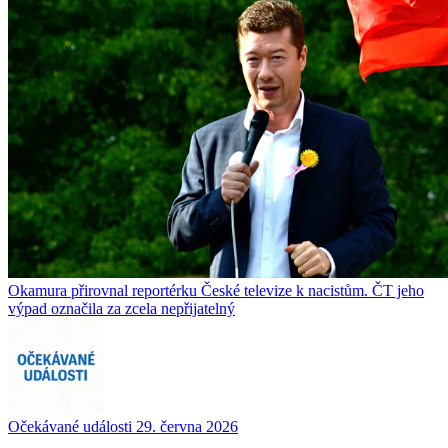
Okamura přirovnal reportérku České televize k nacistům. ČT jeho
výpad označila za zcela nepřijatelný
Očekávané události 29. června 2026