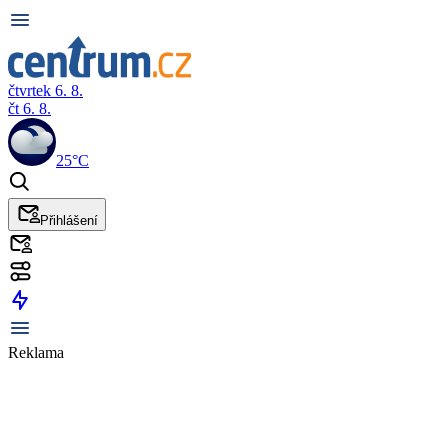
čtvrtek 6. 8.
čt 6. 8.
25°C
Přihlášení
Reklama