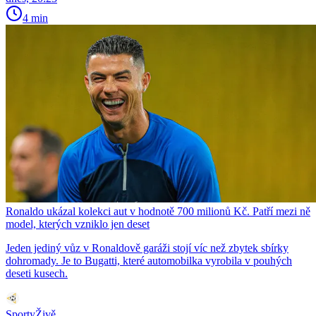
4 min
Ronaldo ukázal kolekci aut v hodnotě 700 milionů Kč. Patří mezi ně
model, kterých vzniklo jen deset
Jeden jediný vůz v Ronaldově garáži stojí víc než zbytek sbírky
dohromady. Je to Bugatti, které automobilka vyrobila v pouhých
deseti kusech.
SportyŽivě