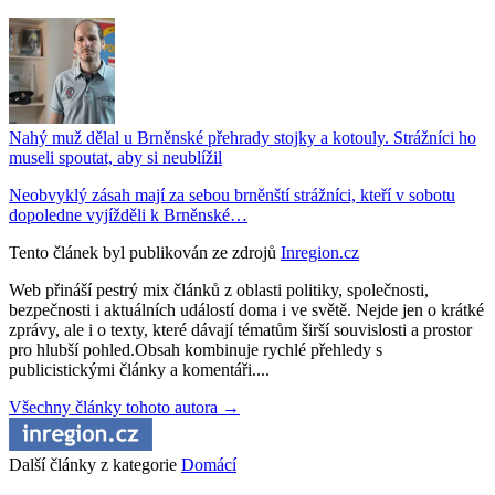
Nahý muž dělal u Brněnské přehrady stojky a kotouly. Strážníci ho
museli spoutat, aby si neublížil
Neobvyklý zásah mají za sebou brněnští strážníci, kteří v sobotu
dopoledne vyjížděli k Brněnské…
Tento článek byl publikován ze zdrojů
Inregion.cz
Web přináší pestrý mix článků z oblasti politiky, společnosti,
bezpečnosti i aktuálních událostí doma i ve světě. Nejde jen o krátké
zprávy, ale i o texty, které dávají tématům širší souvislosti a prostor
pro hlubší pohled.Obsah kombinuje rychlé přehledy s
publicistickými články a komentáři....
Všechny články tohoto autora →
Další články z kategorie
Domácí