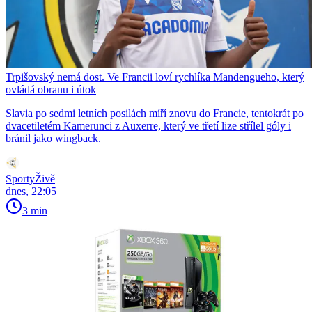
Trpišovský nemá dost. Ve Francii loví rychlíka Mandengueho, který
ovládá obranu i útok
Slavia po sedmi letních posilách míří znovu do Francie, tentokrát po
dvacetiletém Kamerunci z Auxerre, který ve třetí lize střílel góly i
bránil jako wingback.
SportyŽivě
dnes, 22:05
3 min