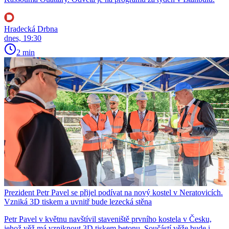
Hradecká Drbna
dnes, 19:30
2 min
Prezident Petr Pavel se přijel podívat na nový kostel v Neratovicích.
Vzniká 3D tiskem a uvnitř bude lezecká stěna
Petr Pavel v květnu navštívil staveniště prvního kostela v Česku,
jehož věž má vzniknout 3D tiskem betonu. Součástí věže bude i