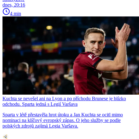
dnes, 20:16
4 min
Kuchta se nevešel ani na Lyon a po příchodu Brunese je blízko
odchodu. Sparta jedná s Legií Varšava
Sparta v létě přestavěla hrot útoku a Jan Kuchta se ocitl mimo
nominaci na klíčový evropský zápas. O jeho služby se podle
polských zdrojů zajímá Legia Varšava.