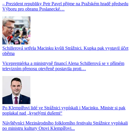
– Prezident republiky Petr Pavel přijme na Pražském hradě předsedu
Výboru pro obranu Poslanecké…
Schillerová setřela Macinku kvůli Strážnici. Kupka pak vystavil účet
oběma
Vicepremiérka a ministryně financí Alena Schillerová se v přímém
televizním přenosu otevřeně postavila proti…
Po Klempířovi lidé ve Strážnici vypískali i Macinku. Ministr si pak
poplakal nad „kyselými dušemi“
Návštěvníci Mezinárodního folklorního festivalu Strážnice vypískali
po ministru kultury Otovi Klempířovi...