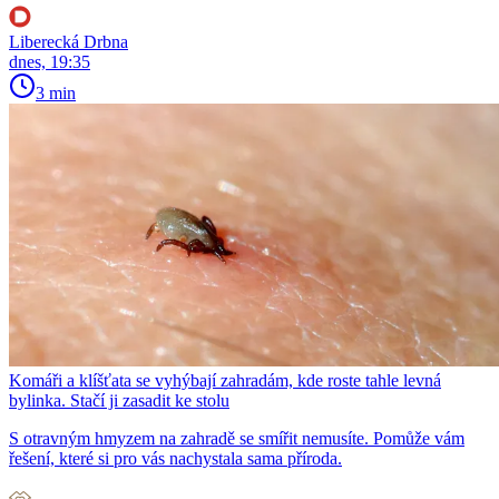
Liberecká Drbna
dnes, 19:35
3 min
Komáři a klíšťata se vyhýbají zahradám, kde roste tahle levná
bylinka. Stačí ji zasadit ke stolu
S otravným hmyzem na zahradě se smířit nemusíte. Pomůže vám
řešení, které si pro vás nachystala sama příroda.