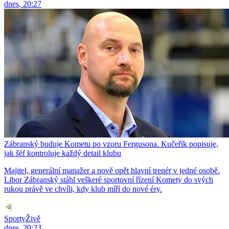
dnes, 20:27
Zábranský buduje Kometu po vzoru Fergusona. Kučeřík popisuje,
jak šéf kontroluje každý detail klubu
Majitel, generální manažer a nově opět hlavní trenér v jedné osobě.
Libor Zábranský stáhl veškeré sportovní řízení Komety do svých
rukou právě ve chvíli, kdy klub míří do nové éry.
SportyŽivě
dnes, 20:23