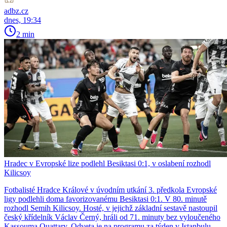
adbz.cz
dnes, 19:34
2 min
Hradec v Evropské lize podlehl Besiktasi 0:1, v oslabení rozhodl
Kilicsoy
Fotbalisté Hradce Králové v úvodním utkání 3. předkola Evropské
ligy podlehli doma favorizovanému Besiktasi 0:1. V 80. minutě
rozhodl Semih Kilicsoy. Hosté, v jejichž základní sestavě nastoupil
český křídelník Václav Černý, hráli od 71. minuty bez vyloučeného
Kassouma Ouattary. Odveta je na programu za týden v Istanbulu.