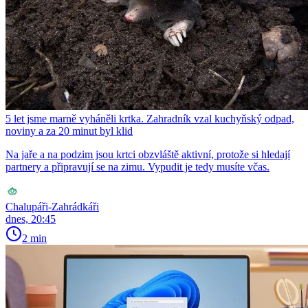
5 let jsme marně vyháněli krtka. Zahradník vzal kuchyňský odpad,
noviny a za 20 minut byl klid
Na jaře a na podzim jsou krtci obzvláště aktivní, protože si hledají
partnery a připravují se na zimu. Vypudit je tedy musíte včas.
Chalupáři-Zahrádkáři
dnes, 20:45
2 min