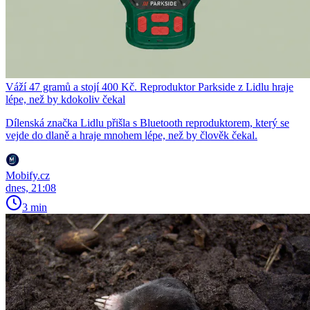
Váží 47 gramů a stojí 400 Kč. Reproduktor Parkside z Lidlu hraje
lépe, než by kdokoliv čekal
Dílenská značka Lidlu přišla s Bluetooth reproduktorem, který se
vejde do dlaně a hraje mnohem lépe, než by člověk čekal.
Mobify.cz
dnes, 21:08
3 min