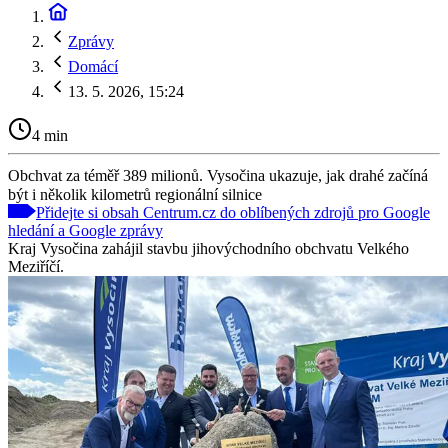
Zprávy
Domácí
13. 5. 2026, 15:24
4 min
Obchvat za téměř 389 milionů. Vysočina ukazuje, jak drahé začíná
být i několik kilometrů regionální silnice
Přidejte si obsah Centrum.cz do oblíbených zdrojů pro Google
hledání a Google zprávy
Kraj Vysočina zahájil stavbu jihovýchodního obchvatu Velkého
Meziříčí.