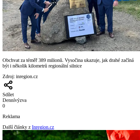
Obchvat za téměř 389 milionů. Vysočina ukazuje, jak drahé začíná
být i několik kilometrů regionální silnice
Zdroj
:
inregion.cz
Sdílet
Denní
výzva
0
Reklama
Další články z
Inregion.cz