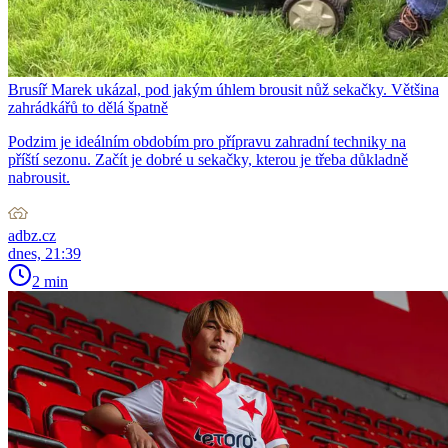
Brusíř Marek ukázal, pod jakým úhlem brousit nůž sekačky. Většina
zahrádkářů to dělá špatně
Podzim je ideálním obdobím pro přípravu zahradní techniky na
příští sezonu. Začít je dobré u sekačky, kterou je třeba důkladně
nabrousit.
adbz.cz
dnes, 21:39
2 min