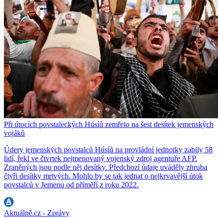
Při útocích povstaleckých Húsíů zemřelo na šest desítek jemenských
vojáků
Údery jemenských povstalců Húsíů na provládní jednotky zabily 58
lidí, řekl ve čtvrtek nejmenovaný vojenský zdroj agentuře AFP.
Zraněných jsou podle něj desítky. Předchozí údaje uváděly zhruba
čtyři desítky mrtvých. Mohlo by se tak jednat o nejkrvavější útok
povstalců v Jemenu od příměří z roku 2022.
Aktuálně.cz - Zprávy