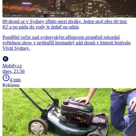
89 dronů se v Sydney zřítilo mezi diváky. Jeden stojí přes 60 tisíc
Kč a po pádu do vody je úplně na odpis
Pondělní večer nad sydneyským přístavem proměnil rekordní
světelnou show v nejdražší hromadný pád dronů v historii festivalu
Vivid Sydney.
Mobify.cz
dnes, 21:56
4 min
Reklama