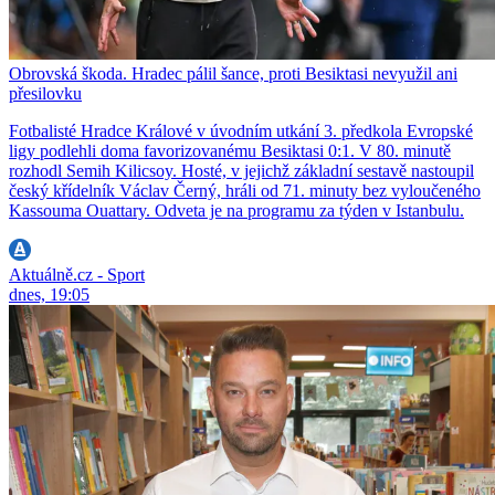
Obrovská škoda. Hradec pálil šance, proti Besiktasi nevyužil ani
přesilovku
Fotbalisté Hradce Králové v úvodním utkání 3. předkola Evropské
ligy podlehli doma favorizovanému Besiktasi 0:1. V 80. minutě
rozhodl Semih Kilicsoy. Hosté, v jejichž základní sestavě nastoupil
český křídelník Václav Černý, hráli od 71. minuty bez vyloučeného
Kassouma Ouattary. Odveta je na programu za týden v Istanbulu.
Aktuálně.cz - Sport
dnes, 19:05