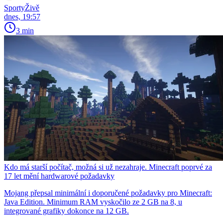
SportyŽivě
dnes, 19:57
3 min
Kdo má starší počítač, možná si už nezahraje. Minecraft poprvé za
17 let mění hardwarové požadavky
Mojang přepsal minimální i doporučené požadavky pro Minecraft:
Java Edition. Minimum RAM vyskočilo ze 2 GB na 8, u
integrované grafiky dokonce na 12 GB.