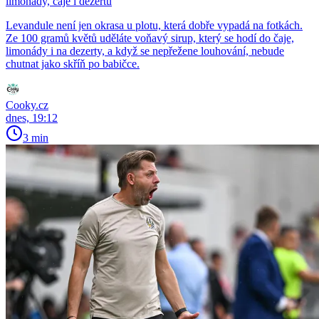
limonády, čaje i dezertů
Levandule není jen okrasa u plotu, která dobře vypadá na fotkách.
Ze 100 gramů květů uděláte voňavý sirup, který se hodí do čaje,
limonády i na dezerty, a když se nepřežene louhování, nebude
chutnat jako skříň po babičce.
Cooky.cz
dnes, 19:12
3 min