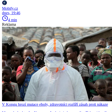
Mobify.cz
dnes, 19:46
4 min
Reklama
V Kongu hrozí mutace eboly, zdravotníci rozšíří zásah proti nákaze