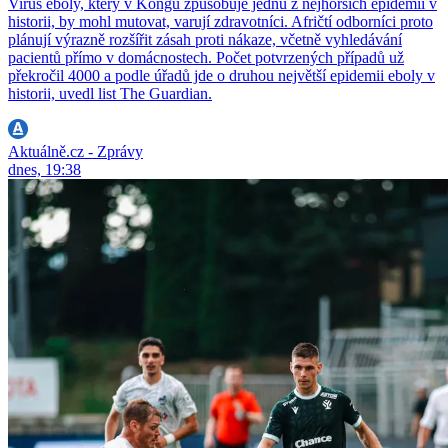
Virus eboly, který v Kongu způsobuje jednu z nejhorších epidemií v
historii, by mohl mutovat, varují zdravotníci. Afričtí odborníci proto
plánují výrazně rozšířit zásah proti nákaze, včetně vyhledávání
pacientů přímo v domácnostech. Počet potvrzených případů už
překročil 4000 a podle úřadů jde o druhou největší epidemii eboly v
historii, uvedl list The Guardian.
Aktuálně.cz - Zprávy
dnes, 19:38