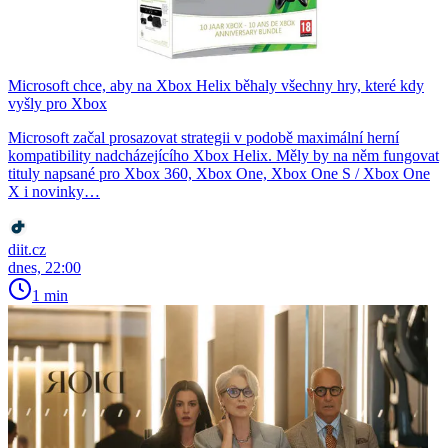
Microsoft chce, aby na Xbox Helix běhaly všechny hry, které kdy
vyšly pro Xbox
Microsoft začal prosazovat strategii v podobě maximální herní
kompatibility nadcházejícího Xbox Helix. Měly by na něm fungovat
tituly napsané pro Xbox 360, Xbox One, Xbox One S / Xbox One
X i novinky…
diit.cz
dnes, 22:00
1 min