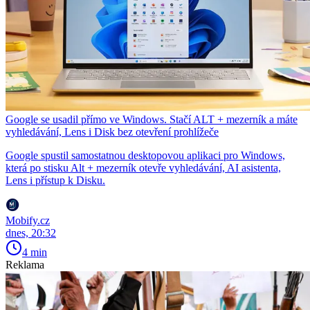
Google se usadil přímo ve Windows. Stačí ALT + mezerník a máte
vyhledávání, Lens i Disk bez otevření prohlížeče
Google spustil samostatnou desktopovou aplikaci pro Windows,
která po stisku Alt + mezerník otevře vyhledávání, AI asistenta,
Lens i přístup k Disku.
Mobify.cz
dnes, 20:32
4 min
Reklama