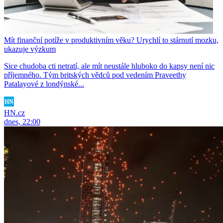
Mít finanční potíže v produktivním věku? Urychlí to stárnutí mozku,
ukazuje výzkum
Sice chudoba cti netratí, ale mít neustále hluboko do kapsy není nic
příjemného. Tým britských vědců pod vedením Praveethy
Patalayové z londýnské...
HN.cz
dnes, 22:00