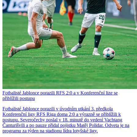
Fotbalisté Jablonce porazili RFS 2:0 a v Konferenční lize se
přiblížili postupu
Fotbalisté Jablonce porazili v úvodním utkání 3. předkola
Konferenční ligy RFS Riga doma 2:0 a výrazně se přiblížili k
postupu. Severočechy poslal v 18. minutě do vedení Vachtang
Čanturišvili a po pauze přidal pojistku Matěj Polidar. Odveta je na
programu za týden na stadionu lídra lotyšské ligy.