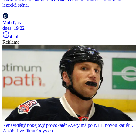
lezecká stěna.
Mobify.cz
dnes, 19:22
4 min
Reklama
Nenáviděný hokejový provokatér Avery má po NHL novou kariéru.
Zazářil i ve filmu Odyssea