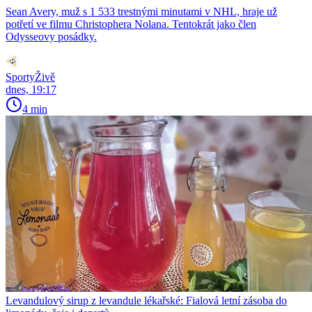
Sean Avery, muž s 1 533 trestnými minutami v NHL, hraje už
potřetí ve filmu Christophera Nolana. Tentokrát jako člen
Odysseovy posádky.
SportyŽivě
dnes, 19:17
4 min
Levandulový sirup z levandule lékařské: Fialová letní zásoba do