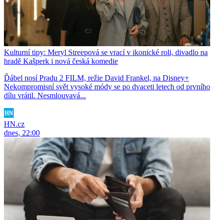
Kulturní tipy: Meryl Streepová se vrací v ikonické roli, divadlo na
hradě Kašperk i nová česká komedie
Ďábel nosí Pradu 2 FILM, režie David Frankel, na Disney+
Nekompromisní svět vysoké módy se po dvaceti letech od prvního
dílu vrátil. Nesmlouvavá...
HN.cz
dnes, 22:00