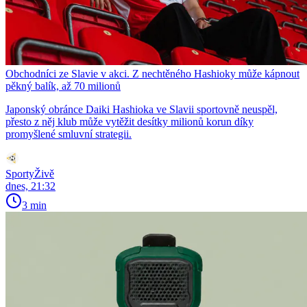
Obchodníci ze Slavie v akci. Z nechtěného Hashioky může kápnout
pěkný balík, až 70 milionů
Japonský obránce Daiki Hashioka ve Slavii sportovně neuspěl,
přesto z něj klub může vytěžit desítky milionů korun díky
promyšlené smluvní strategii.
SportyŽivě
dnes, 21:32
3 min