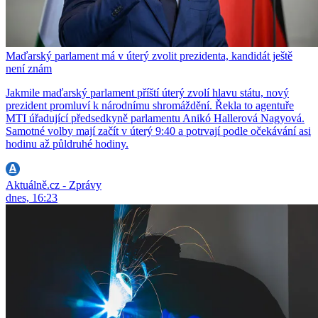
Maďarský parlament má v úterý zvolit prezidenta, kandidát ještě
není znám
Jakmile maďarský parlament příští úterý zvolí hlavu státu, nový
prezident promluví k národnímu shromáždění. Řekla to agentuře
MTI úřadující předsedkyně parlamentu Anikó Hallerová Nagyová.
Samotné volby mají začít v úterý 9:40 a potrvají podle očekávání asi
hodinu až půldruhé hodiny.
Aktuálně.cz - Zprávy
dnes, 16:23