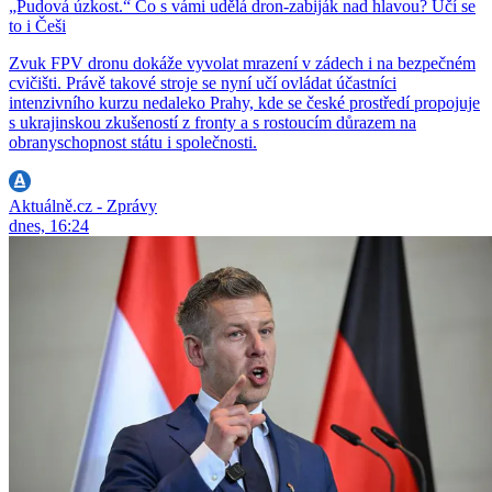
„Pudová úzkost.“ Co s vámi udělá dron-zabiják nad hlavou? Učí se
to i Češi
Zvuk FPV dronu dokáže vyvolat mrazení v zádech i na bezpečném
cvičišti. Právě takové stroje se nyní učí ovládat účastníci
intenzivního kurzu nedaleko Prahy, kde se české prostředí propojuje
s ukrajinskou zkušeností z fronty a s rostoucím důrazem na
obranyschopnost státu i společnosti.
Aktuálně.cz - Zprávy
dnes, 16:24