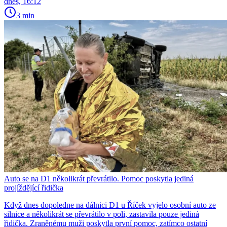
dnes, 16:12
3 min
Auto se na D1 několikrát převrátilo. Pomoc poskytla jediná
projíždějící řidička
Když dnes dopoledne na dálnici D1 u Říček vyjelo osobní auto ze
silnice a několikrát se převrátilo v poli, zastavila pouze jediná
řidička. Zraněnému muži poskytla první pomoc, zatímco ostatní