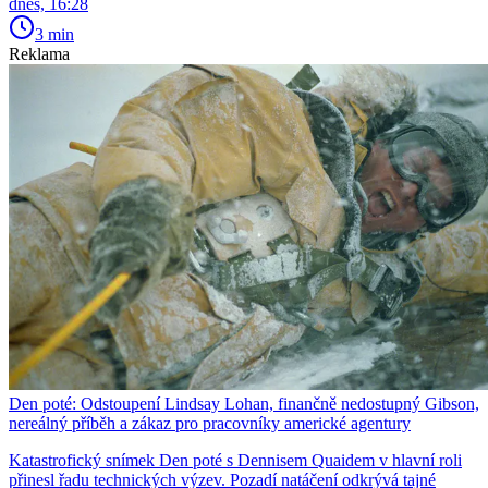
dnes, 16:28
3 min
Reklama
Den poté: Odstoupení Lindsay Lohan, finančně nedostupný Gibson,
nereálný příběh a zákaz pro pracovníky americké agentury
Katastrofický snímek Den poté s Dennisem Quaidem v hlavní roli
přinesl řadu technických výzev. Pozadí natáčení odkrývá tajné