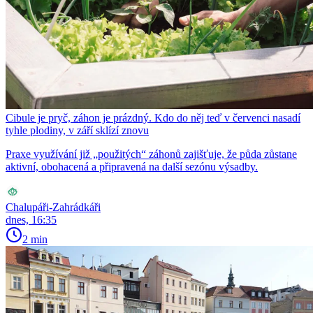
Cibule je pryč, záhon je prázdný. Kdo do něj teď v červenci nasadí
tyhle plodiny, v září sklízí znovu
Praxe využívání již „použitých“ záhonů zajišťuje, že půda zůstane
aktivní, obohacená a připravená na další sezónu výsadby.
Chalupáři-Zahrádkáři
dnes, 16:35
2 min