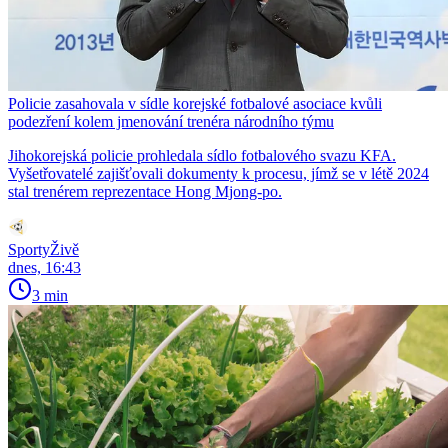
Policie zasahovala v sídle korejské fotbalové asociace kvůli
podezření kolem jmenování trenéra národního týmu
Jihokorejská policie prohledala sídlo fotbalového svazu KFA.
Vyšetřovatelé zajišťovali dokumenty k procesu, jímž se v létě 2024
stal trenérem reprezentace Hong Mjong-po.
SportyŽivě
dnes, 16:43
3 min