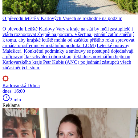
O převodu letiště v Karlových Varech se rozhodne na podzim
O převodu Letiště Karlovy Vary z kraje na stát by měli zastupitelé i
vláda rozhodovat zřejmě na podzim. Všechna jednání zatím směřují
k tomu, aby krajské letiště mohla od začátku příštího roku spravovat
armáda prostřednictvím státního podniku LOM (Letecké opravny
Malešice). Konkrétní podmínky a smlouvy se postupně dojednávají
a připravují ke schválení obou stran, řekl dnes novinářům hejtman
Karlovarského kraje Petr Kubis (ANO) po jednání zástupců všech
zúčastněných stran.
Karlovarská Drbna
dnes, 16:00
2 min
Reklama