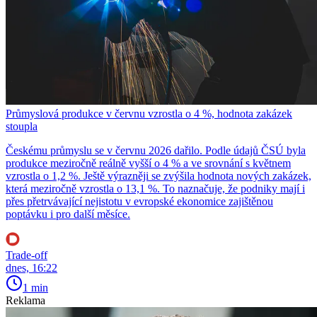
Průmyslová produkce v červnu vzrostla o 4 %, hodnota zakázek
stoupla
Českému průmyslu se v červnu 2026 dařilo. Podle údajů ČSÚ byla
produkce meziročně reálně vyšší o 4 % a ve srovnání s květnem
vzrostla o 1,2 %. Ještě výrazněji se zvýšila hodnota nových zakázek,
která meziročně vzrostla o 13,1 %. To naznačuje, že podniky mají i
přes přetrvávající nejistotu v evropské ekonomice zajištěnou
poptávku i pro další měsíce.
Trade-off
dnes, 16:22
1 min
Reklama