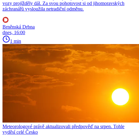
vozy projížděly dál. Za svou pohotovost si od jihomoravských
záchranářů vysloužila netradiční odměnu.
Brněnská Drbna
dnes, 16:00
1 min
Meteorologové právě aktualizovali předpověď na srpen. Tohle
vyděsí celé Česko