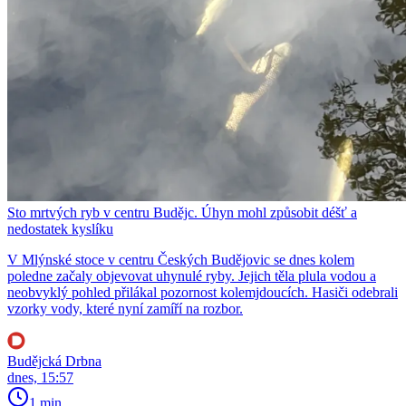
Sto mrtvých ryb v centru Budějc. Úhyn mohl způsobit déšť a
nedostatek kyslíku
V Mlýnské stoce v centru Českých Budějovic se dnes kolem
poledne začaly objevovat uhynulé ryby. Jejich těla plula vodou a
neobvyklý pohled přilákal pozornost kolemjdoucích. Hasiči odebrali
vzorky vody, které nyní zamíří na rozbor.
Budějcká Drbna
dnes, 15:57
1 min