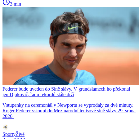
3 min
Federer bude uveden do Síně slávy. V grandslamech ho překonal
jen Djokovič, řadu rekordů stále drží
Vstupenky na ceremoniál v Newportu se vyprodaly za dvě minuty.
Roger Federer vstoupí do Mezinárodní tenisové síně slávy 29. srpna
2026.
SportyŽivě