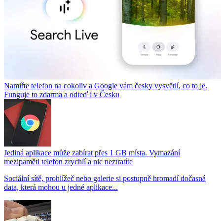
Namiřte telefon na cokoliv a Google vám česky vysvětlí, co to je.
Funguje to zdarma a odteď i v Česku
Jediná aplikace může zabírat přes 1 GB místa. Vymazání
mezipaměti telefon zrychlí a nic neztratíte
Sociální sítě, prohlížeč nebo galerie si postupně hromadí dočasná
data, která mohou u jedné aplikace...