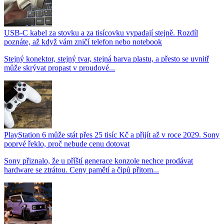
USB-C kabel za stovku a za tisícovku vypadají stejně. Rozdíl
poznáte, až když vám zničí telefon nebo notebook
Stejný konektor, stejný tvar, stejná barva plastu, a přesto se uvnitř
může skrývat propast v proudové...
PlayStation 6 může stát přes 25 tisíc Kč a přijít až v roce 2029. Sony
poprvé řeklo, proč nebude cenu dotovat
Sony přiznalo, že u příští generace konzole nechce prodávat
hardware se ztrátou. Ceny pamětí a čipů přitom...