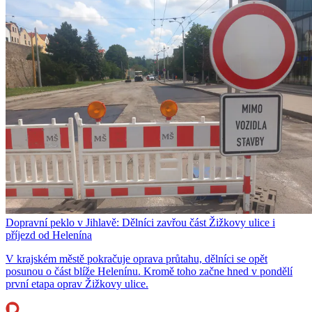
Dopravní peklo v Jihlavě: Dělníci zavřou část Žižkovy ulice i
příjezd od Helenína
V krajském městě pokračuje oprava průtahu, dělníci se opět
posunou o část blíže Helenínu. Kromě toho začne hned v pondělí
první etapa oprav Žižkovy ulice.