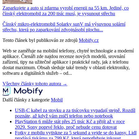
Zaparkujete a auto si zdarma vyrobí energii na 55 km. Jediné, co
čínský elektromobil za 200 tisíc musí, je vysunout střechu
Čínský mikro-elektromobil Solarky sunV má výsuvnou solární
střechu, která po zaparkování zdvojnásobí plochu...
Tento článek byl publikován ze zdrojů
Mobify.cz
Web se zaměřuje na mobilní telefony, chytré technologie a moderní
aplikace. Čtenáři zde najdou recenze nových modelů, srovnání
zařízení, tipy na užitečné aplikace i praktické rady, jak z telefonu
dostat maximum. Obsah sleduje také trendy v oblasti elektroniky,
softwaru a digitálních služeb – od...
Všechny články tohoto autora →
Další články z kategorie
Mobil
USB-C kabel za stovku a za tisícovku vypadají stejně. Rozdíl
poznáte, až když vám zničí telefon nebo notebook
PlayStation 6 může stát přes 25 tisíc Kč a přijít až v roce
2029. Sony poprvé řeklo, proč nebude cenu dotovat
Fotky z mobilu vytiskne za 5 sekund a vejde se do kapsy. Lidl
prodává tiskárnu za 799 Kč, která nepotřebuje inkoust