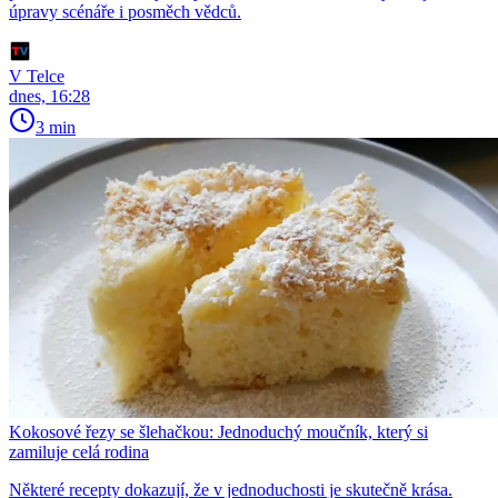
úpravy scénáře i posměch vědců.
V Telce
dnes, 16:28
3 min
Kokosové řezy se šlehačkou: Jednoduchý moučník, který si
zamiluje celá rodina
Některé recepty dokazují, že v jednoduchosti je skutečně krása.