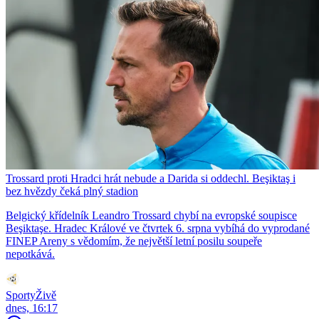
Trossard proti Hradci hrát nebude a Darida si oddechl. Beşiktaş i
bez hvězdy čeká plný stadion
Belgický křídelník Leandro Trossard chybí na evropské soupisce
Beşiktaşe. Hradec Králové ve čtvrtek 6. srpna vybíhá do vyprodané
FINEP Areny s vědomím, že největší letní posilu soupeře
nepotkává.
SportyŽivě
dnes, 16:17