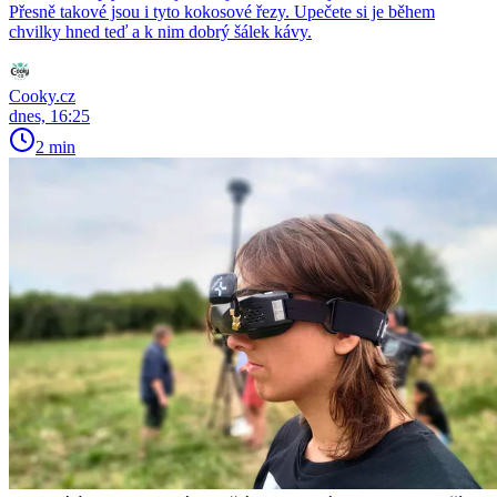
Přesně takové jsou i tyto kokosové řezy. Upečete si je během
chvilky hned teď a k nim dobrý šálek kávy.
Cooky.cz
dnes, 16:25
2 min