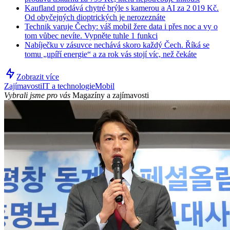
Kaufland prodává chytré brýle s kamerou a AI za 2 019 Kč.
Od obyčejných dioptrických je nerozeznáte
Technik varuje Čechy: váš mobil žere data i přes noc a vy o
tom vůbec nevíte. Vypněte tuhle 1 funkci
Nabíječku v zásuvce nechává skoro každý Čech. Říká se
tomu „upíří energie“ a za rok vás stojí víc, než čekáte
Zobrazit více
Zajímavosti
IT a technologie
Mobil
Vybrali jsme pro vás
Magazíny a zajímavosti