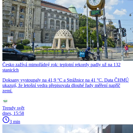
Česko zažívá mimořádný rok: teplotní rekordy padly už na 132
stanicích
Doksany vystoupaly na 41,9 °C a Strážnice na 41 °C. Data ČHMÚ
ukazují, že letošní vedra přepisovala dlouhé řady měření napříč
zemí.
Trendy svět
dnes, 15:58
3 min