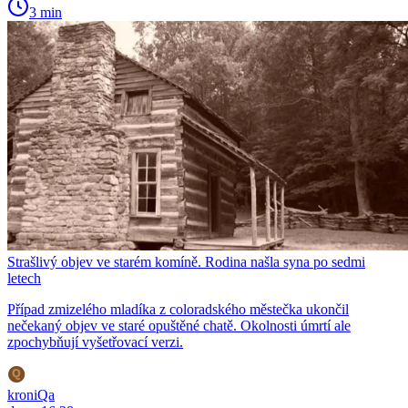
3 min
Strašlivý objev ve starém komíně. Rodina našla syna po sedmi
letech
Případ zmizelého mladíka z coloradského městečka ukončil
nečekaný objev ve staré opuštěné chatě. Okolnosti úmrtí ale
zpochybňují vyšetřovací verzi.
kroniQa