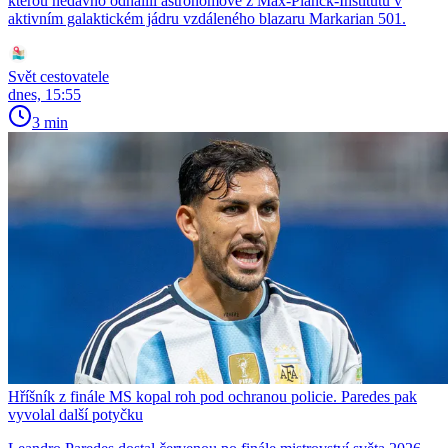
kterou nedávno odhalili astronomové z Max-Planck-Institutu v
aktivním galaktickém jádru vzdáleného blazaru Markarian 501.
Svět cestovatele
dnes, 15:55
3 min
Hříšník z finále MS kopal roh pod ochranou policie. Paredes pak
vyvolal další potyčku