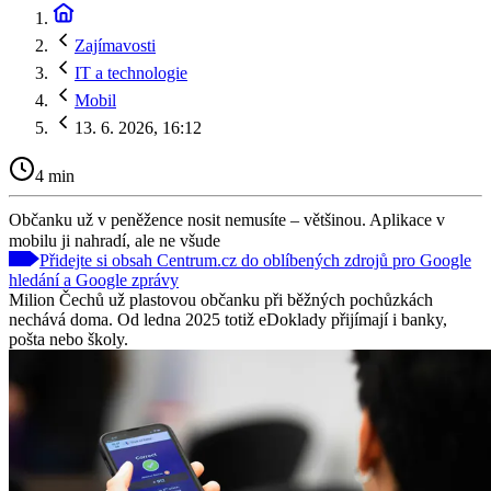
Zajímavosti
IT a technologie
Mobil
13. 6. 2026, 16:12
4 min
Občanku už v peněžence nosit nemusíte – většinou. Aplikace v
mobilu ji nahradí, ale ne všude
Přidejte si obsah Centrum.cz do oblíbených zdrojů pro Google
hledání a Google zprávy
Milion Čechů už plastovou občanku při běžných pochůzkách
nechává doma. Od ledna 2025 totiž eDoklady přijímají i banky,
pošta nebo školy.