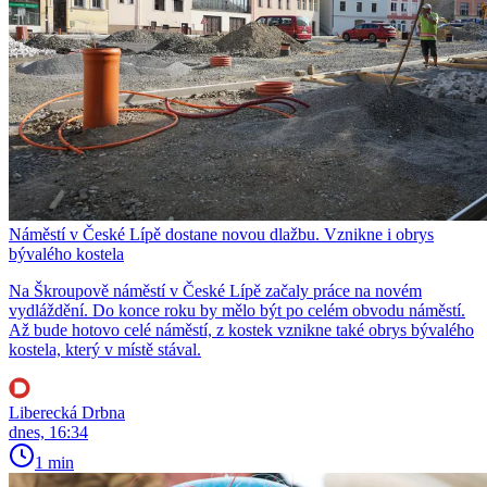
Náměstí v České Lípě dostane novou dlažbu. Vznikne i obrys
bývalého kostela
Na Škroupově náměstí v České Lípě začaly práce na novém
vydláždění. Do konce roku by mělo být po celém obvodu náměstí.
Až bude hotovo celé náměstí, z kostek vznikne také obrys bývalého
kostela, který v místě stával.
Liberecká Drbna
dnes, 16:34
1 min