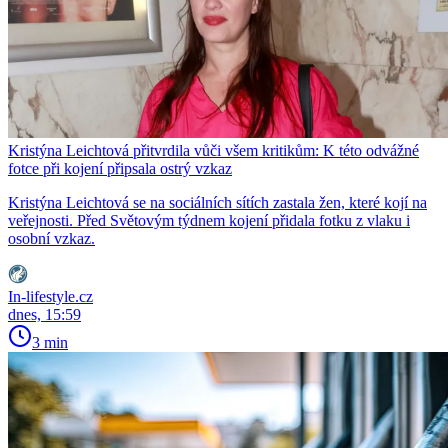
Kristýna Leichtová přitvrdila vůči všem kritikům: K této odvážné
fotce při kojení připsala ostrý vzkaz
Kristýna Leichtová se na sociálních sítích zastala žen, které kojí na
veřejnosti. Před Světovým týdnem kojení přidala fotku z vlaku i
osobní vzkaz.
In-lifestyle.cz
dnes, 15:59
3 min