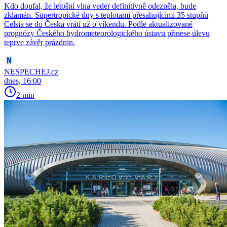
Kdo doufal, že letošní vlna veder definitivně odezněla, bude
zklamán. Supertropické dny s teplotami přesahujícími 35 stupňů
Celsia se do Česka vrátí už o víkendu. Podle aktualizované
prognózy Českého hydrometeorologického ústavu přinese úlevu
teprve závěr prázdnin.
NESPECHEJ.cz
dnes, 16:00
2 min