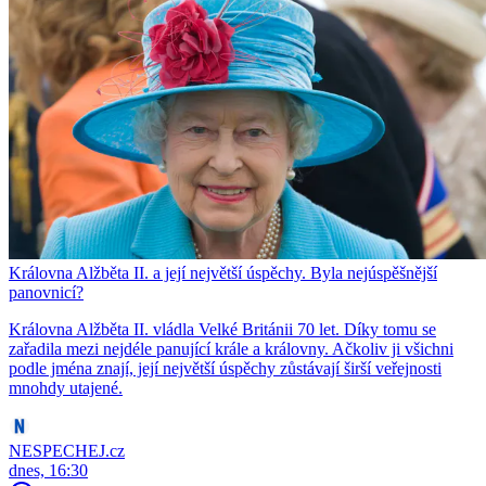
Královna Alžběta II. a její největší úspěchy. Byla nejúspěšnější
panovnicí?
Královna Alžběta II. vládla Velké Británii 70 let. Díky tomu se
zařadila mezi nejdéle panující krále a královny. Ačkoliv ji všichni
podle jména znají, její největší úspěchy zůstávají širší veřejnosti
mnohdy utajené.
NESPECHEJ.cz
dnes, 16:30