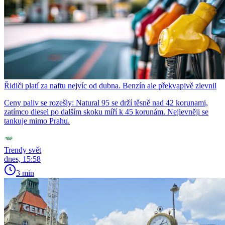
Řidiči platí za naftu nejvíc od dubna. Benzín ale překvapivě zlevnil
Ceny paliv se rozešly: Natural 95 se drží těsně nad 42 korunami,
zatímco diesel po dalším skoku míří k 45 korunám. Nejlevněji se
tankuje mimo Prahu.
Trendy svět
dnes, 15:58
3 min