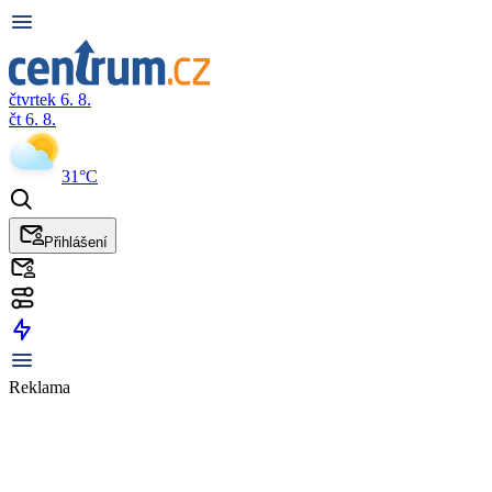
čtvrtek 6. 8.
čt 6. 8.
31°C
Přihlášení
Reklama