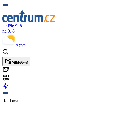
neděle 9. 8.
ne 9. 8.
27°C
Přihlášení
Reklama