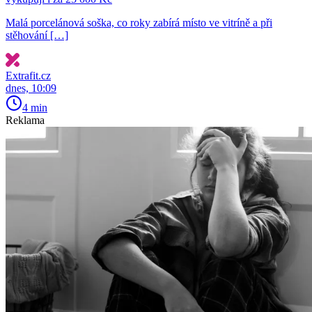
Malá porcelánová soška, co roky zabírá místo ve vitríně a při
stěhování […]
Extrafit.cz
dnes, 10:09
4 min
Reklama