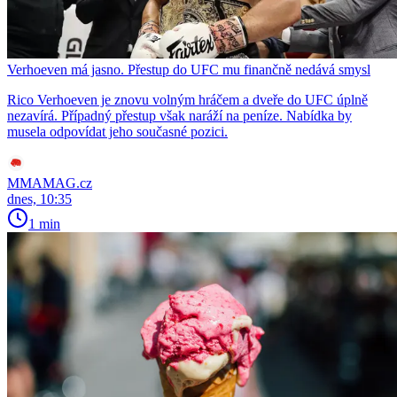
Verhoeven má jasno. Přestup do UFC mu finančně nedává smysl
Rico Verhoeven je znovu volným hráčem a dveře do UFC úplně
nezavírá. Případný přestup však naráží na peníze. Nabídka by
musela odpovídat jeho současné pozici.
MMAMAG.cz
dnes, 10:35
1 min