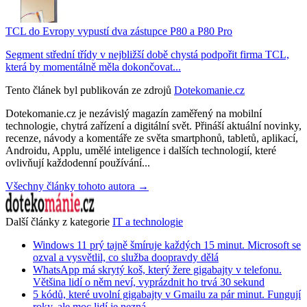
TCL do Evropy vypustí dva zástupce P80 a P80 Pro
Segment střední třídy v nejbližší době chystá podpořit firma TCL,
která by momentálně měla dokončovat...
Tento článek byl publikován ze zdrojů
Dotekomanie.cz
Dotekomanie.cz je nezávislý magazín zaměřený na mobilní
technologie, chytrá zařízení a digitální svět. Přináší aktuální novinky,
recenze, návody a komentáře ze světa smartphonů, tabletů, aplikací,
Androidu, Applu, umělé inteligence i dalších technologií, které
ovlivňují každodenní používání...
Všechny články tohoto autora →
Další články z kategorie
IT a technologie
Windows 11 prý tajně šmíruje každých 15 minut. Microsoft se
ozval a vysvětlil, co služba doopravdy dělá
WhatsApp má skrytý koš, který žere gigabajty v telefonu.
Většina lidí o něm neví, vyprázdnit ho trvá 30 sekund
5 kódů, které uvolní gigabajty v Gmailu za pár minut. Fungují
roky, ale moc lidí je nezná