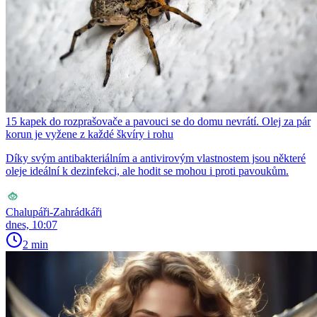
15 kapek do rozprašovače a pavouci se do domu nevrátí. Olej za pár
korun je vyžene z každé škvíry i rohu
Díky svým antibakteriálním a antivirovým vlastnostem jsou některé
oleje ideální k dezinfekci, ale hodit se mohou i proti pavoukům.
Chalupáři-Zahrádkáři
dnes, 10:07
2 min