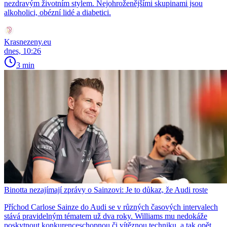
nezdravým životním stylem. Nejohroženějšími skupinami jsou
alkoholici, obézní lidé a diabetici.
Krasnezeny.eu
dnes, 10:26
3 min
Binotta nezajímají zprávy o Sainzovi: Je to důkaz, že Audi roste
Příchod Carlose Sainze do Audi se v různých časových intervalech
stává pravidelným tématem už dva roky. Williams mu nedokáže
poskytnout konkurenceschopnou či vítěznou techniku, a tak opět