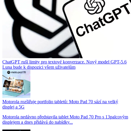
ChatGPT ruší limity pro textové konverzace. Nový model GPT-5.6
Luna bude k dispozici všem uživatelům
Motorola rozšiřuje portfolio tabletů: Moto Pad 70 sází na velký
displej a 5G
Motorola nedávno představila tablet Moto Pad 70 Pro s 13palcovým
displejem a dnes přidává do nabídky...