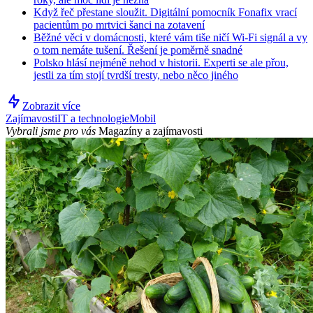
Když řeč přestane sloužit. Digitální pomocník Fonafix vrací
pacientům po mrtvici šanci na zotavení
Běžné věci v domácnosti, které vám tiše ničí Wi-Fi signál a vy
o tom nemáte tušení. Řešení je poměrně snadné
Polsko hlásí nejméně nehod v historii. Experti se ale přou,
jestli za tím stojí tvrdší tresty, nebo něco jiného
Zobrazit více
Zajímavosti
IT a technologie
Mobil
Vybrali jsme pro vás
Magazíny a zajímavosti