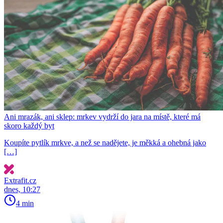
Ani mrazák, ani sklep: mrkev vydrží do jara na místě, které má
skoro každý byt
Koupíte pytlík mrkve, a než se nadějete, je měkká a ohebná jako
[…]
Extrafit.cz
dnes, 10:27
4 min