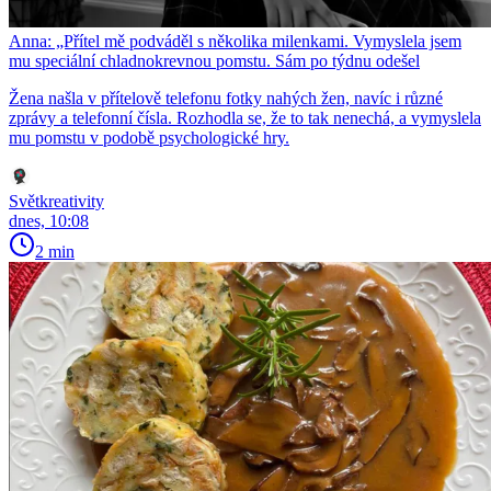
Anna: „Přítel mě podváděl s několika milenkami. Vymyslela jsem
mu speciální chladnokrevnou pomstu. Sám po týdnu odešel
Žena našla v přítelově telefonu fotky nahých žen, navíc i různé
zprávy a telefonní čísla. Rozhodla se, že to tak nenechá, a vymyslela
mu pomstu v podobě psychologické hry.
Světkreativity
dnes, 10:08
2 min