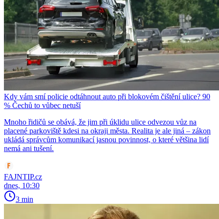
Kdy vám smí policie odtáhnout auto při blokovém čištění ulice? 90
% Čechů to vůbec netuší
Mnoho řidičů se obává, že jim při úklidu ulice odvezou vůz na
placené parkoviště kdesi na okraji města. Realita je ale jiná – zákon
ukládá správcům komunikací jasnou povinnost, o které většina lidí
nemá ani tušení.
FAJNTIP.cz
dnes, 10:30
3 min