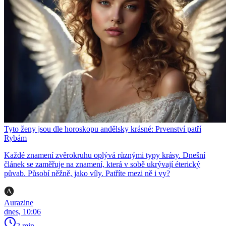
Tyto ženy jsou dle horoskopu andělsky krásné: Prvenství patří
Rybám
Každé znamení zvěrokruhu oplývá různými typy krásy. Dnešní
článek se zaměřuje na znamení, která v sobě ukrývají éterický
půvab. Působí něžně, jako víly. Patříte mezi ně i vy?
Aurazine
dnes, 10:06
2 min