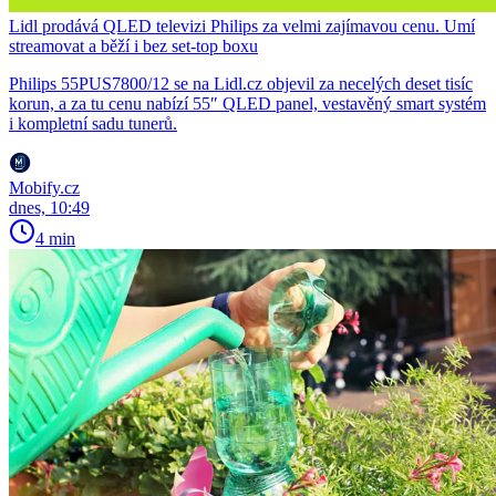
Lidl prodává QLED televizi Philips za velmi zajímavou cenu. Umí
streamovat a běží i bez set-top boxu
Philips 55PUS7800/12 se na Lidl.cz objevil za necelých deset tisíc
korun, a za tu cenu nabízí 55″ QLED panel, vestavěný smart systém
i kompletní sadu tunerů.
Mobify.cz
dnes, 10:49
4 min