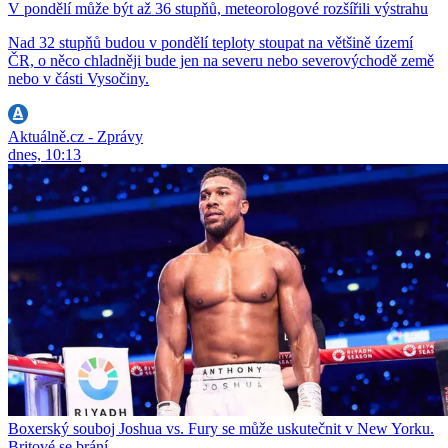
V pondělí může být až 36 stupňů, meteorologové rozšířili výstrahu
Nad 32 stupňů budou v pondělí teploty stoupat na většině území
ČR, o něco chladněji bude jen na severu nebo severovýchodě země
nebo v části Vysočiny.
Aktuálně.cz - Zprávy
dnes, 10:13
Boxerský souboj Joshua vs. Fury se může uskutečnit v New Yorku.
Britové se brání