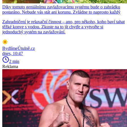
Díky tomuto geniálnímu zavlažovacímu systému bude o zahrádku
postaráno. Nebude vás stát ani korunu. Zvládne to naprosto každý
Zahradničení je relaxační činnost – ano, pro někoho, koho baví tahat
těžké konve s vodou. Zkuste na to jít chytře a vytvořte si
jednoduchý systém na zavlažování.
BydlímeÚtulně.cz
dnes, 10:47
2 min
Reklama