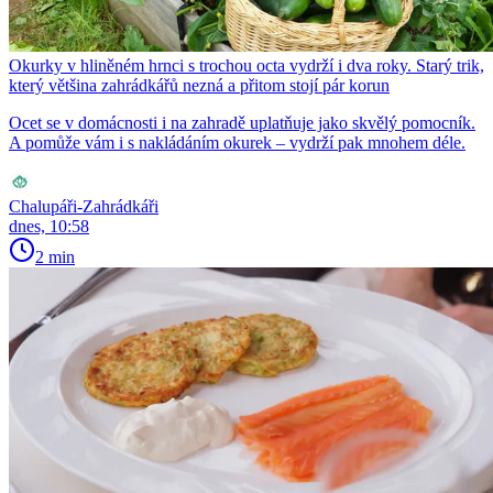
Okurky v hliněném hrnci s trochou octa vydrží i dva roky. Starý trik,
který většina zahrádkářů nezná a přitom stojí pár korun
Ocet se v domácnosti i na zahradě uplatňuje jako skvělý pomocník.
A pomůže vám i s nakládáním okurek – vydrží pak mnohem déle.
Chalupáři-Zahrádkáři
dnes, 10:58
2 min