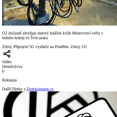
O2 dočasně zlevňuje datový balíček kvůli Mistrovství světa v
ledním hokeji ve Švýcarsku
Zdroj
:
Připojení 5G vysílače na Pradědu. Zdroj: O2
Sdílet
Denní
výzva
0
Reklama
Další články z
Dotekomanie.cz