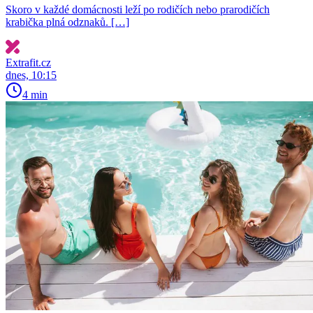
Skoro v každé domácnosti leží po rodičích nebo prarodičích
krabička plná odznaků. […]
Extrafit.cz
dnes, 10:15
4 min