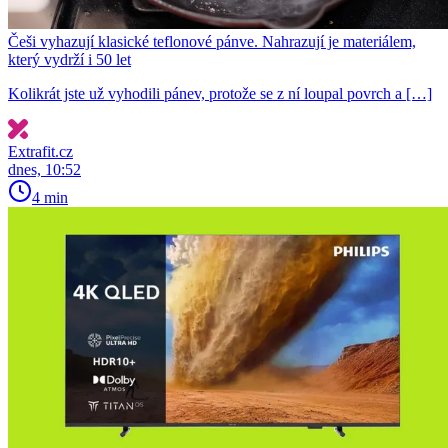
Češi vyhazují klasické teflonové pánve. Nahrazují je materiálem,
který vydrží i 50 let
Kolikrát jste už vyhodili pánev, protože se z ní loupal povrch a […]
Extrafit.cz
dnes, 10:52
4 min