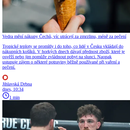
Vedra mění nákupy Čechů, víc utrácejí za zmrzlinu, méně za pečení
Tropické teploty se promítly i do toho, co lidé v Česku vkládají do
nákupních košíků. V horkých dnech dávají přednost zboží, které je
osvěží nebo jim pomůže zvládnout pobyt na slunci. Naopak
ustupuje zájem o některé potraviny běžně používané při vaření a
pečení.
Jihlavská Drbna
dnes, 10:34
1 min