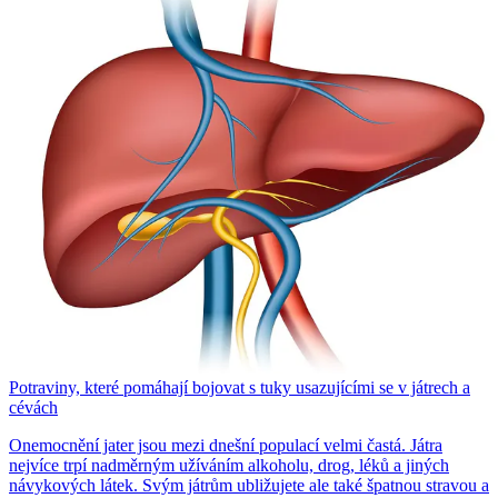
Potraviny, které pomáhají bojovat s tuky usazujícími se v játrech a
cévách
Onemocnění jater jsou mezi dnešní populací velmi častá. Játra
nejvíce trpí nadměrným užíváním alkoholu, drog, léků a jiných
návykových látek. Svým játrům ubližujete ale také špatnou stravou a