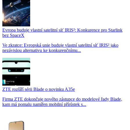
Evropa buduje vlastní satelitní síť IRIS²: Konkurence pro Starlink
bez SpaceX
Ve zkratce: Evropská unie buduje vlastní satelitní síť IRIS² jako
nezávislou alternativu ke konkurenčnímu...
ZTE rozšíří sérii Blade o novinku A35e
Firma ZTE dokončuje nového zástupce do modelové řady Blade,
kam má pomalu namířen mobilní přírůstek s...