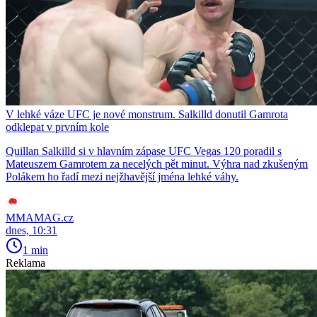
V lehké váze UFC je nové monstrum. Salkilld donutil Gamrota
odklepat v prvním kole
Quillan Salkilld si v hlavním zápase UFC Vegas 120 poradil s
Mateuszem Gamrotem za necelých pět minut. Výhra nad zkušeným
Polákem ho řadí mezi nejžhavější jména lehké váhy.
MMAMAG.cz
dnes, 10:31
1 min
Reklama