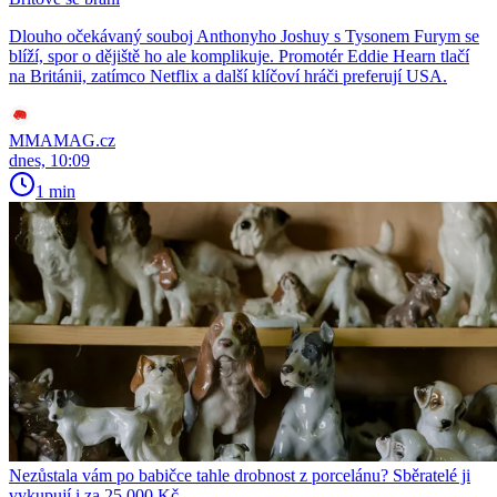
Dlouho očekávaný souboj Anthonyho Joshuy s Tysonem Furym se
blíží, spor o dějiště ho ale komplikuje. Promotér Eddie Hearn tlačí
na Británii, zatímco Netflix a další klíčoví hráči preferují USA.
MMAMAG.cz
dnes, 10:09
1 min
Nezůstala vám po babičce tahle drobnost z porcelánu? Sběratelé ji
vykupují i za 25 000 Kč