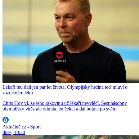
Lékaři mu dali jen pár let života. Olympijský hrdina teď mluví o
zázračném léku
Chris Hoy ví, že jeho rakovinu už lékaři nevyléčí. Šestinásobný
olympijský vítěz ale odmítá jen čekat a dál bojuje po svém.
Aktuálně.cz - Sport
dnes, 10:30