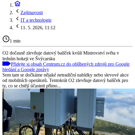
Zajímavosti
IT a technologie
11. 5. 2026, 11:12
1 min
O2 dočasně zlevňuje datový balíček kvůli Mistrovství světa v
ledním hokeji ve Švýcarsku
Přidejte si obsah Centrum.cz do oblíbených zdrojů pro Google
hledání a Google zprávy
Sem tam se dočkáme nějaké netradiční nabídky nebo slevové akce
od mobilních operátorů. Tentokrát O2 zlevňuje datový balíček pro
ty, co se chtějí účastnit přímo...