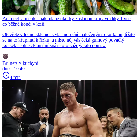
Ani ocet, ani cukr: nakládané okurky zůstanou křupavé díky 1 věci,
co běžně končí v koši
Otevřete v lednu sklenici s vlastnoručně naloženými okurkami, těšíte
se na to křupnutí k řízku, a místo něj vás čeká gumový povadlý
kousek. Tohle zklamání zná skoro každý, kdo doma...
Bruneta v kuchyni
dnes, 10:40
4 min