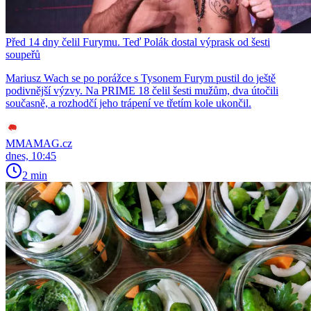
Před 14 dny čelil Furymu. Teď Polák dostal výprask od šesti
soupeřů
Mariusz Wach se po porážce s Tysonem Furym pustil do ještě
podivnější výzvy. Na PRIME 18 čelil šesti mužům, dva útočili
současně, a rozhodčí jeho trápení ve třetím kole ukončil.
MMAMAG.cz
dnes, 10:45
2 min