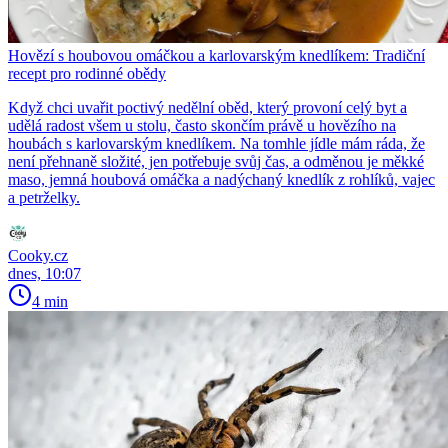
Hovězí s houbovou omáčkou a karlovarským knedlíkem: Tradiční
recept pro rodinné obědy
Když chci uvařit poctivý nedělní oběd, který provoní celý byt a
udělá radost všem u stolu, často skončím právě u hovězího na
houbách s karlovarským knedlíkem. Na tomhle jídle mám ráda, že
není přehnaně složité, jen potřebuje svůj čas, a odměnou je měkké
maso, jemná houbová omáčka a nadýchaný knedlík z rohlíků, vajec
a petrželky.
Cooky.cz
dnes, 10:07
4 min