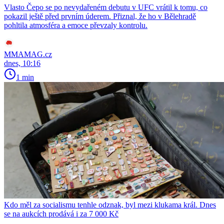
Vlasto Čepo se po nevydařeném debutu v UFC vrátil k tomu, co
pokazil ještě před prvním úderem. Přiznal, že ho v Bělehradě
pohltila atmosféra a emoce převzaly kontrolu.
MMAMAG.cz
dnes, 10:16
1 min
Kdo měl za socialismu tenhle odznak, byl mezi klukama král. Dnes
se na aukcích prodává i za 7 000 Kč