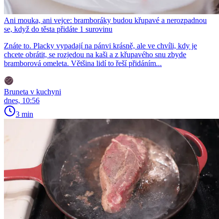
Ani mouka, ani vejce: bramboráky budou křupavé a nerozpadnou
se, když do těsta přidáte 1 surovinu
Znáte to. Placky vypadají na pánvi krásně, ale ve chvíli, kdy je
chcete obrátit, se rozjedou na kaši a z křupavého snu zbyde
bramborová omeleta. Většina lidí to řeší přidáním...
Bruneta v kuchyni
dnes, 10:56
3 min