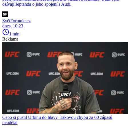
ožívají šeptanda o jeho spojení s Audi.
SvětFormule.cz
dnes, 10:23
1 min
Reklama
Čepo si pustil Urbinu do hlavy. Takovou chybu za 60 zápasů
neudělal