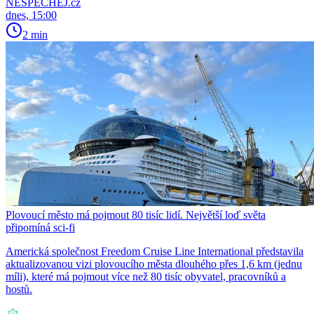
NESPECHEJ.cz
dnes, 15:00
2 min
Plovoucí město má pojmout 80 tisíc lidí. Největší loď světa
připomíná sci-fi
Americká společnost Freedom Cruise Line International představila
aktualizovanou vizi plovoucího města dlouhého přes 1,6 km (jednu
míli), které má pojmout více než 80 tisíc obyvatel, pracovníků a
hostů.