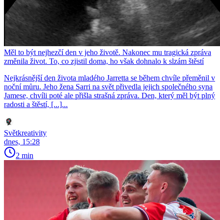
Měl to být nejhezčí den v jeho životě. Nakonec mu tragická zpráva
změnila život. To, co zjistil doma, ho však dohnalo k slzám štěstí
Nejkrásnější den života mladého Jarretta se během chvíle přeměnil v
noční můru. Jeho žena Sarri na svět přivedla jejich společného syna
Jamese, chvíli poté ale přišla strašná zpráva. Den, který měl být plný
radosti a štěstí, [...]...
Světkreativity
dnes, 15:28
2 min