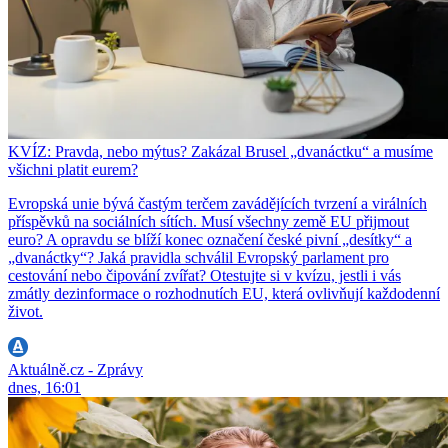
KVÍZ: Pravda, nebo mýtus? Zakázal Brusel „dvanáctku“ a musíme
všichni platit eurem?
Evropská unie bývá častým terčem zavádějících tvrzení a virálních
příspěvků na sociálních sítích. Musí všechny země EU přijmout
euro? A opravdu se blíží konec označení české pivní „desítky“ a
„dvanáctky“? Jaká pravidla schválil Evropský parlament pro
cestování nebo čipování zvířat? Otestujte si v kvízu, jestli i vás
zmátly dezinformace o rozhodnutích EU, která ovlivňují každodenní
život.
Aktuálně.cz - Zprávy
dnes, 16:01