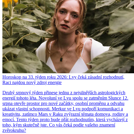
Horoskop na 33. týden roku 2026: Lvy čeká zásadní rozhodnutí,
Raci najdou nový zdroj energie
Druhý srpnový týden přinese jednu z nejsilnějších astrologických
energií tohoto léta. Novoluní ve Lvu spolu se zatměním Slunce 12.
srpna otevře prostor pro nové začátky, osobní proměnu a odvahu
ukázat vlastní schopnosti. Merkur ve Lvu podpoří komunikaci a
kreativitu, zatímco Mars v Raku zvýrazní témata domova, rodiny a
emocí. Tento týden proto bude přát rozhodnutím, která vycházejí z
toho, kým skutečně jste. Co vás čeká podle vašeho znamení
zvěrokruhu?