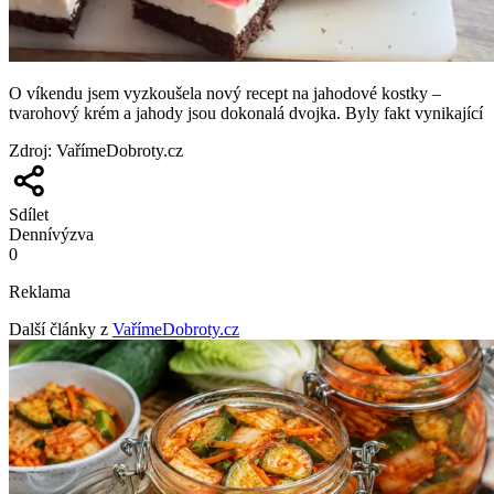
O víkendu jsem vyzkoušela nový recept na jahodové kostky –
tvarohový krém a jahody jsou dokonalá dvojka. Byly fakt vynikající
Zdroj
:
VařímeDobroty.cz
Sdílet
Denní
výzva
0
Reklama
Další články z
VařímeDobroty.cz