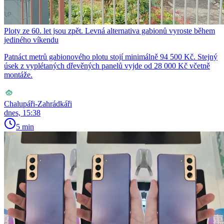
Ploty ze 60. let jsou zpět. Levná alternativa gabionů vyroste během
jediného víkendu
Patnáct metrů gabionového plotu stojí minimálně 94 500 Kč. Stejný
úsek z vyplétaných dřevěných panelů vyjde od 28 000 Kč včetně
montáže.
Chalupáři-Zahrádkáři
dnes, 15:38
5 min