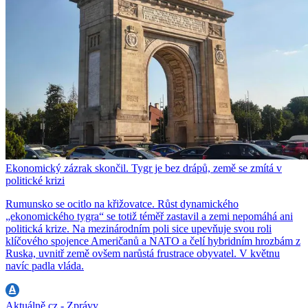
Ekonomický zázrak skončil. Tygr je bez drápů, země se zmítá v
politické krizi
Rumunsko se ocitlo na křižovatce. Růst dynamického
„ekonomického tygra“ se totiž téměř zastavil a zemi nepomáhá ani
politická krize. Na mezinárodním poli sice upevňuje svou roli
klíčového spojence Američanů a NATO a čelí hybridním hrozbám z
Ruska, uvnitř země ovšem narůstá frustrace obyvatel. V květnu
navíc padla vláda.
Aktuálně.cz - Zprávy