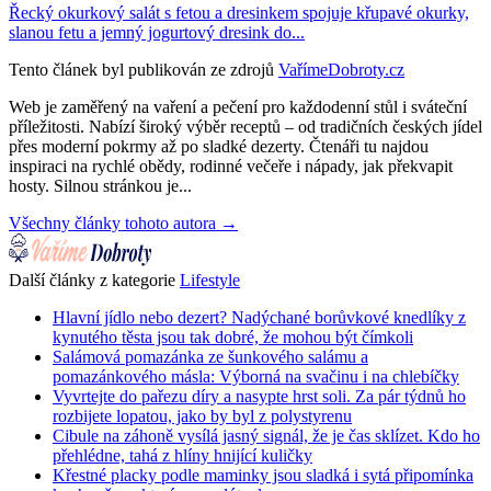
Řecký okurkový salát s fetou a dresinkem spojuje křupavé okurky,
slanou fetu a jemný jogurtový dresink do...
Tento článek byl publikován ze zdrojů
VařímeDobroty.cz
Web je zaměřený na vaření a pečení pro každodenní stůl i sváteční
příležitosti. Nabízí široký výběr receptů – od tradičních českých jídel
přes moderní pokrmy až po sladké dezerty. Čtenáři tu najdou
inspiraci na rychlé obědy, rodinné večeře i nápady, jak překvapit
hosty. Silnou stránkou je...
Všechny články tohoto autora →
Další články z kategorie
Lifestyle
Hlavní jídlo nebo dezert? Nadýchané borůvkové knedlíky z
kynutého těsta jsou tak dobré, že mohou být čímkoli
Salámová pomazánka ze šunkového salámu a
pomazánkového másla: Výborná na svačinu i na chlebíčky
Vyvrtejte do pařezu díry a nasypte hrst soli. Za pár týdnů ho
rozbijete lopatou, jako by byl z polystyrenu
Cibule na záhoně vysílá jasný signál, že je čas sklízet. Kdo ho
přehlédne, tahá z hlíny hnijící kuličky
Křestné placky podle maminky jsou sladká i sytá připomínka