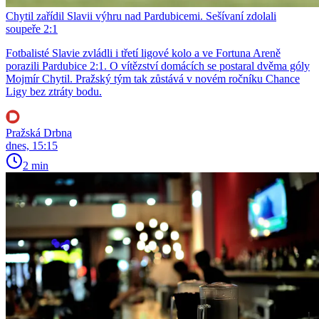
Chytil zařídil Slavii výhru nad Pardubicemi. Sešívaní zdolali
soupeře 2:1
Fotbalisté Slavie zvládli i třetí ligové kolo a ve Fortuna Areně
porazili Pardubice 2:1. O vítězství domácích se postaral dvěma góly
Mojmír Chytil. Pražský tým tak zůstává v novém ročníku Chance
Ligy bez ztráty bodu.
Pražská Drbna
dnes, 15:15
2 min