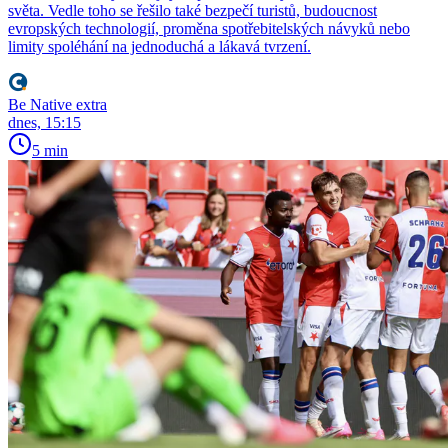
světa. Vedle toho se řešilo také bezpečí turistů, budoucnost
evropských technologií, proměna spotřebitelských návyků nebo
limity spoléhání na jednoduchá a lákavá tvrzení.
Be Native extra
dnes, 15:15
5 min