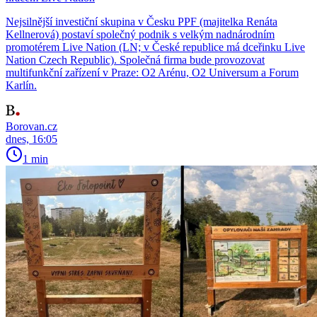
Nejsilnější investiční skupina v Česku PPF (majitelka Renáta
Kellnerová) postaví společný podnik s velkým nadnárodním
promotérem Live Nation (LN; v České republice má dceřinku Live
Nation Czech Republic). Společná firma bude provozovat
multifunkční zařízení v Praze: O2 Arénu, O2 Universum a Forum
Karlín.
Borovan.cz
dnes, 16:05
1 min