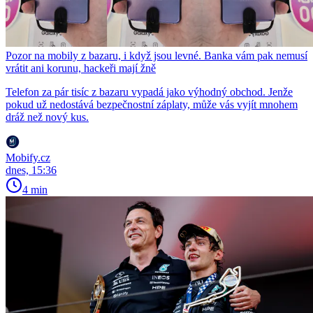
Pozor na mobily z bazaru, i když jsou levné. Banka vám pak nemusí
vrátit ani korunu, hackeři mají žně
Telefon za pár tisíc z bazaru vypadá jako výhodný obchod. Jenže
pokud už nedostává bezpečnostní záplaty, může vás vyjít mnohem
dráž než nový kus.
Mobify.cz
dnes, 15:36
4 min