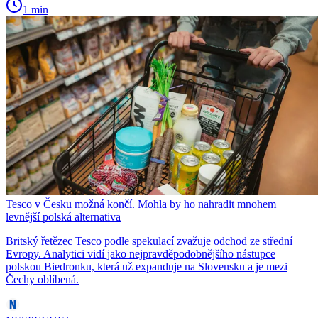
1 min
Tesco v Česku možná končí. Mohla by ho nahradit mnohem
levnější polská alternativa
Britský řetězec Tesco podle spekulací zvažuje odchod ze střední
Evropy. Analytici vidí jako nejpravděpodobnějšího nástupce
polskou Biedronku, která už expanduje na Slovensku a je mezi
Čechy oblíbená.