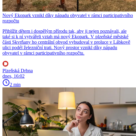
Nový Ekopark vznikl díky nápadu obyvatel v rámci participativního
rozpočtu
Přiblížit dětem i dospělým přírodu tak, aby ji nejen poznávali, ale
také si k ní vytvářeli vztah má nový Ekopark. V plzeňské městské
části Skvrňany ho centrální obvod vybudoval v proluce v Lábkově
ulici podél železniční trati. Nový prostor vznikl díky nápadu
obyvatel v rámci participativního rozpočtu.
Plzeňská Drbna
dnes, 16:02
2 min