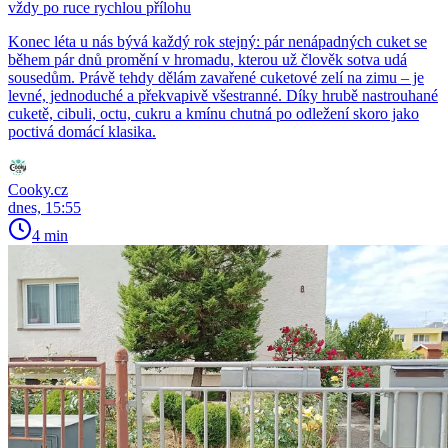
vždy po ruce rychlou přílohu
Konec léta u nás bývá každý rok stejný: pár nenápadných cuket se
během pár dnů promění v hromadu, kterou už člověk sotva udá
sousedům. Právě tehdy dělám zavařené cuketové zelí na zimu – je
levné, jednoduché a překvapivě všestranné. Díky hrubě nastrouhané
cuketě, cibuli, octu, cukru a kmínu chutná po odležení skoro jako
poctivá domácí klasika.
Cooky.cz
dnes, 15:55
4 min