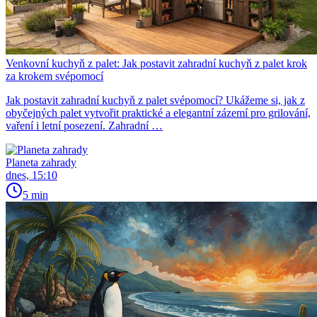
Venkovní kuchyň z palet: Jak postavit zahradní kuchyň z palet krok
za krokem svépomocí
Jak postavit zahradní kuchyň z palet svépomocí? Ukážeme si, jak z
obyčejných palet vytvořit praktické a elegantní zázemí pro grilování,
vaření i letní posezení. Zahradní …
Planeta zahrady
dnes, 15:10
5 min