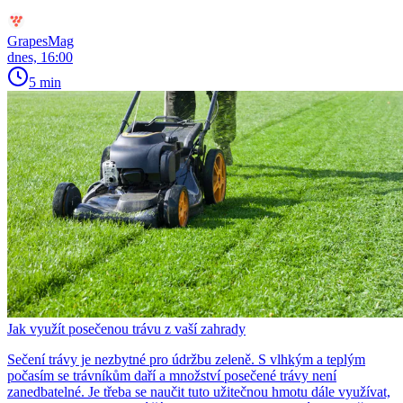
GrapesMag
dnes, 16:00
5 min
Jak využít posečenou trávu z vaší zahrady
Sečení trávy je nezbytné pro údržbu zeleně. S vlhkým a teplým
počasím se trávníkům daří a množství posečené trávy není
zanedbatelné. Je třeba se naučit tuto užitečnou hmotu dále využívat,