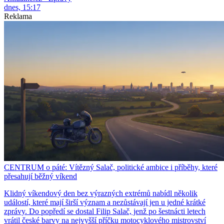
dnes, 15:17
Reklama
CENTRUM o páté: Vítězný Salač, politické ambice i příběhy, které
přesahují běžný víkend
Klidný víkendový den bez výrazných extrémů nabídl několik
událostí, které mají širší význam a nezůstávají jen u jedné krátké
zprávy. Do popředí se dostal Filip Salač, jenž po šestnácti letech
vrátil české barvy na nejvyšší příčku motocyklového mistrovství