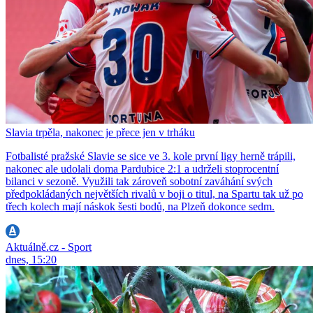
Slavia trpěla, nakonec je přece jen v trháku
Fotbalisté pražské Slavie se sice ve 3. kole první ligy herně trápili,
nakonec ale udolali doma Pardubice 2:1 a udrželi stoprocentní
bilanci v sezoně. Využili tak zároveň sobotní zaváhání svých
předpokládaných největších rivalů v boji o titul, na Spartu tak už po
třech kolech mají náskok šesti bodů, na Plzeň dokonce sedm.
Aktuálně.cz - Sport
dnes, 15:20