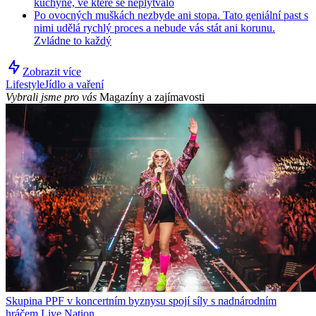
kuchyně, ve které se neplýtvalo
Po ovocných muškách nezbyde ani stopa. Tato geniální past s
nimi udělá rychlý proces a nebude vás stát ani korunu.
Zvládne to každý
Zobrazit více
Lifestyle
Jídlo a vaření
Vybrali jsme pro vás
Magazíny a zajímavosti
Skupina PPF v koncertním byznysu spojí síly s nadnárodním
hráčem Live Nation