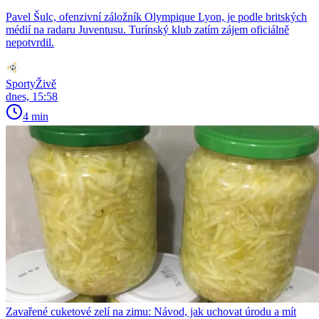
Pavel Šulc, ofenzivní záložník Olympique Lyon, je podle britských
médií na radaru Juventusu. Turínský klub zatím zájem oficiálně
nepotvrdil.
SportyŽivě
dnes, 15:58
4 min
Zavařené cuketové zelí na zimu: Návod, jak uchovat úrodu a mít