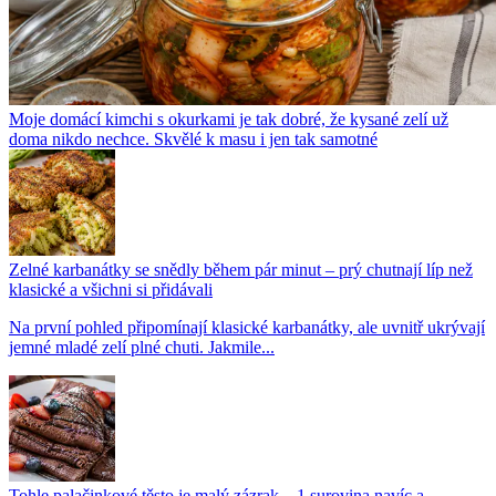
Moje domácí kimchi s okurkami je tak dobré, že kysané zelí už
doma nikdo nechce. Skvělé k masu i jen tak samotné
Zelné karbanátky se snědly během pár minut – prý chutnají líp než
klasické a všichni si přidávali
Na první pohled připomínají klasické karbanátky, ale uvnitř ukrývají
jemné mladé zelí plné chuti. Jakmile...
Tohle palačinkové těsto je malý zázrak – 1 surovina navíc a