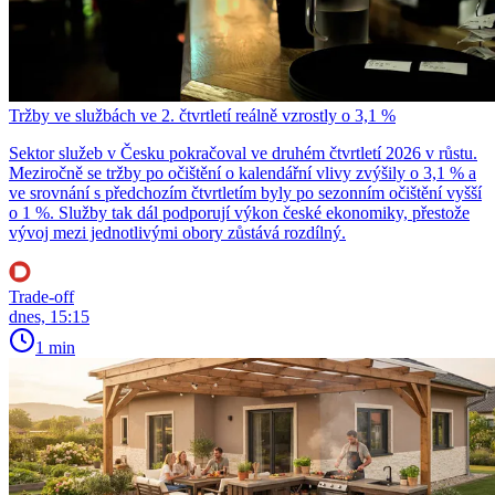
Tržby ve službách ve 2. čtvrtletí reálně vzrostly o 3,1 %
Sektor služeb v Česku pokračoval ve druhém čtvrtletí 2026 v růstu.
Meziročně se tržby po očištění o kalendářní vlivy zvýšily o 3,1 % a
ve srovnání s předchozím čtvrtletím byly po sezonním očištění vyšší
o 1 %. Služby tak dál podporují výkon české ekonomiky, přestože
vývoj mezi jednotlivými obory zůstává rozdílný.
Trade-off
dnes, 15:15
1 min