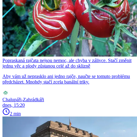
Popraskaná rajčata nejsou nemoc, ale chyba v zálivce. Stačí změnit
jednu věc a plody zůstanou celé až do sklizně
Aby vám už neprasklo ani jedno rajče, naučte se tomuto problému
předcházet. Mnohdy stačí zcela banální triky.
Chalupáři-Zahrádkáři
dnes, 15:20
2 min