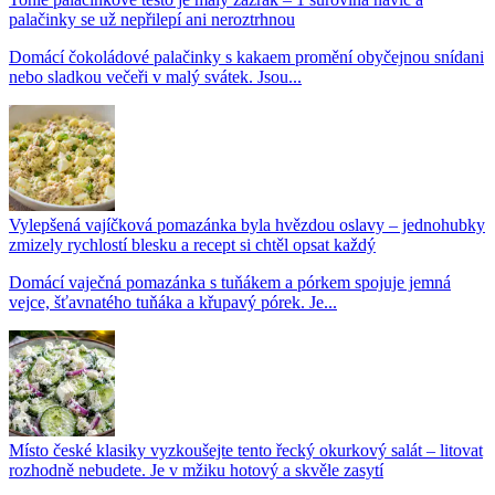
palačinky se už nepřilepí ani neroztrhnou
Domácí čokoládové palačinky s kakaem promění obyčejnou snídani
nebo sladkou večeři v malý svátek. Jsou...
Vylepšená vajíčková pomazánka byla hvězdou oslavy – jednohubky
zmizely rychlostí blesku a recept si chtěl opsat každý
Domácí vaječná pomazánka s tuňákem a pórkem spojuje jemná
vejce, šťavnatého tuňáka a křupavý pórek. Je...
Místo české klasiky vyzkoušejte tento řecký okurkový salát – litovat
rozhodně nebudete. Je v mžiku hotový a skvěle zasytí