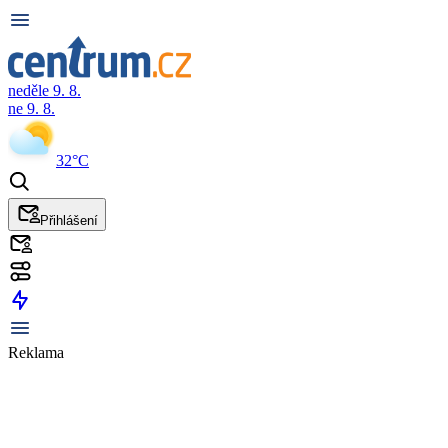
neděle 9. 8.
ne 9. 8.
32°C
Přihlášení
Reklama