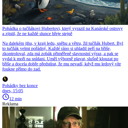
Pohádka o tučňákovi Hubertovi, který vyrazil na Kanárské ostrovy
a zjistil, že ne každé slunce hřeje stejně
Na dalekém jihu, v kraji ledu, sněhu a větru, žil tučňák Hubert. Byl
to tučňák velmi pořádný. Každé ráno si uhladil peří na břiše,
zkontroloval, zda má zobák přiměřeně slavnostní výraz, a pak se
vydal k moři na snídani. Uměl výborně plavat, slušně klouzat po
břiše a docela dobře předstírat, že mu nevadí, když mu ledový vítr
foukne přímo do zad.
Pohádky bez konce
dnes, 15:05
12 min
Reklama