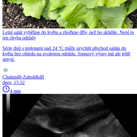
Letní salát vyběhne do květu a zhořkne dřív, než ho sklidíte. Není to
jen chyba odrůdy
Série dnů s teplotami nad 24 °C může urychlit přechod salátu do
květu bez ohledu na zvolenou odrůdu. Srpnový výsev má ale ještě
smysl.
Chalupáři-Zahrádkáři
dnes, 15:32
4 min