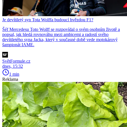
Je devítiletý syn Tota Wolffa budoucí hvězdou F1?
Šéf Mercedesu Toto Wolff se rozpovídal o svém osobním životě a
popsal, jak hledá rovnováhu mezi ambicemi a radostí svého
devítiletého syna Jacka, který v současné době vede motokárový
šampionát IAME.
SvětFormule.cz
dnes, 15:32
1 min
Reklama