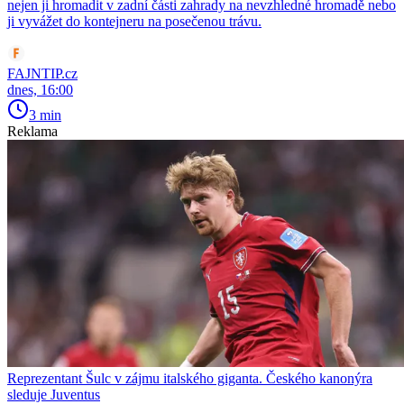
nejen ji hromadit v zadní části zahrady na nevzhledné hromadě nebo
ji vyvážet do kontejneru na posečenou trávu.
FAJNTIP.cz
dnes, 16:00
3 min
Reklama
Reprezentant Šulc v zájmu italského giganta. Českého kanonýra
sleduje Juventus