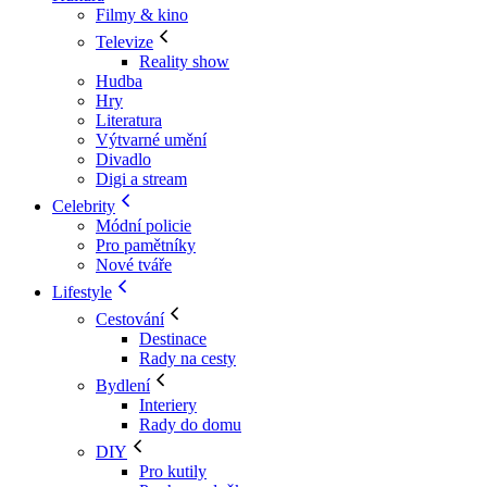
Filmy & kino
Televize
Reality show
Hudba
Hry
Literatura
Výtvarné umění
Divadlo
Digi a stream
Celebrity
Módní policie
Pro pamětníky
Nové tváře
Lifestyle
Cestování
Destinace
Rady na cesty
Bydlení
Interiery
Rady do domu
DIY
Pro kutily