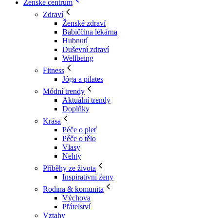
Ženské centrum
Zdraví
Ženské zdraví
Babiččina lékárna
Hubnutí
Duševní zdraví
Wellbeing
Fitness
Jóga a pilates
Módní trendy
Aktuální trendy
Doplňky
Krása
Péče o pleť
Péče o tělo
Vlasy
Nehty
Příběhy ze života
Inspirativní ženy
Rodina & komunita
Výchova
Přátelství
Vztahy