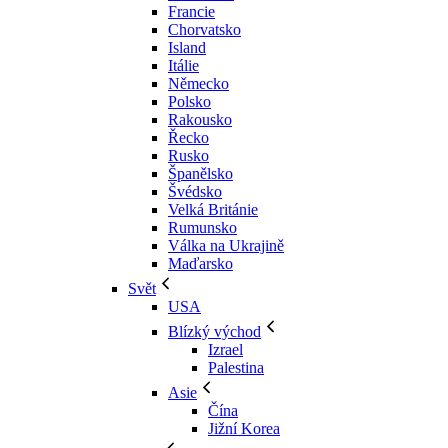
Francie
Chorvatsko
Island
Itálie
Německo
Polsko
Rakousko
Řecko
Rusko
Španělsko
Švédsko
Velká Británie
Rumunsko
Válka na Ukrajině
Maďarsko
Svět
USA
Blízký východ
Izrael
Palestina
Asie
Čína
Jižní Korea