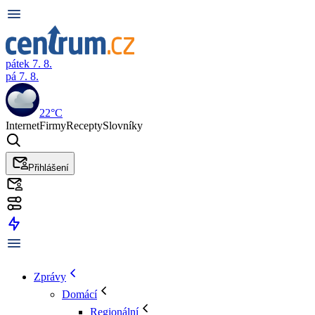
pátek 7. 8.
pá 7. 8.
22°C
Internet
Firmy
Recepty
Slovníky
Přihlášení
Zprávy
Domácí
Regionální