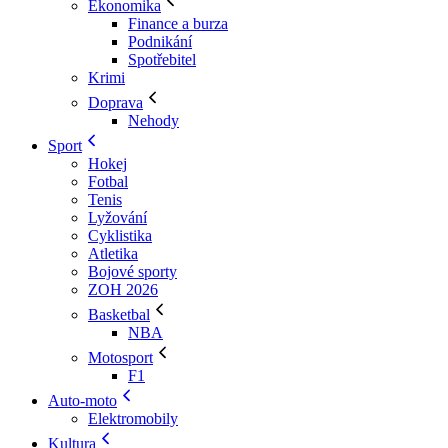
Ekonomika
Finance a burza
Podnikání
Spotřebitel
Krimi
Doprava
Nehody
Sport
Hokej
Fotbal
Tenis
Lyžování
Cyklistika
Atletika
Bojové sporty
ZOH 2026
Basketbal
NBA
Motosport
F1
Auto-moto
Elektromobily
Kultura