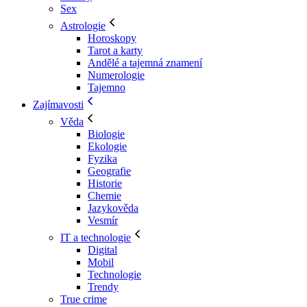
Sex
Astrologie
Horoskopy
Tarot a karty
Andělé a tajemná znamení
Numerologie
Tajemno
Zajímavosti
Věda
Biologie
Ekologie
Fyzika
Geografie
Historie
Chemie
Jazykověda
Vesmír
IT a technologie
Digital
Mobil
Technologie
Trendy
True crime