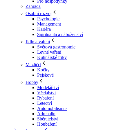
Pro hospodyňky
Zahrada
Osobní rozvoj
Psychologie
Management
Kariéra
Spiritualita a náboženství
Jídlo a vaření
Světová gastronomie
Levné vaření
Kulinářské triky
Mazlíčci
Kočky
Pejskové
Hobby
Modelářství
Včelařství
Rybaření
Letectví
Automobilismus
Adrenalin
Sběratelství
Houbaření