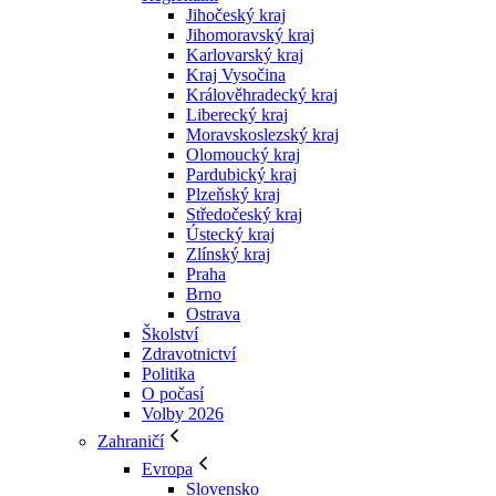
Jihočeský kraj
Jihomoravský kraj
Karlovarský kraj
Kraj Vysočina
Králověhradecký kraj
Liberecký kraj
Moravskoslezský kraj
Olomoucký kraj
Pardubický kraj
Plzeňský kraj
Středočeský kraj
Ústecký kraj
Zlínský kraj
Praha
Brno
Ostrava
Školství
Zdravotnictví
Politika
O počasí
Volby 2026
Zahraničí
Evropa
Slovensko