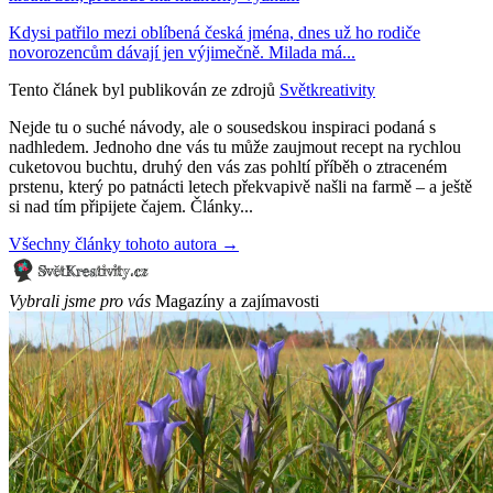
Kdysi patřilo mezi oblíbená česká jména, dnes už ho rodiče
novorozencům dávají jen výjimečně. Milada má...
Tento článek byl publikován ze zdrojů
Světkreativity
Nejde tu o suché návody, ale o sousedskou inspiraci podaná s
nadhledem. Jednoho dne vás tu může zaujmout recept na rychlou
cuketovou buchtu, druhý den vás zas pohltí příběh o ztraceném
prstenu, který po patnácti letech překvapivě našli na farmě – a ještě
si nad tím připijete čajem. Články...
Všechny články tohoto autora →
Vybrali jsme pro vás
Magazíny a zajímavosti