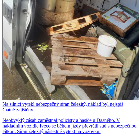
Na silnici vytekl nebezpečný síran železitý, náklad byl nejspíš
špatně zajištěný
Neobvyklý zásah zaměstnal policisty a hasiče u Dasného. V
nákladním vozidle Iveco se během jízdy převrátil sud s nebezpečnou
látkou. Síran železitý následně vytekl na vozovku.