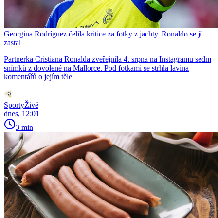
Georgina Rodríguez čelila kritice za fotky z jachty. Ronaldo se jí
zastal
Partnerka Cristiana Ronalda zveřejnila 4. srpna na Instagramu sedm
snímků z dovolené na Mallorce. Pod fotkami se strhla lavina
komentářů o jejím těle.
SportyŽivě
dnes, 12:01
3 min