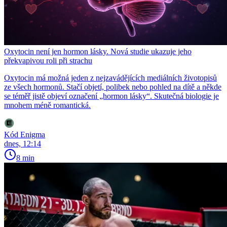
Oxytocin není jen hormon lásky. Nová studie ukazuje jeho
překvapivou roli při strachu
Oxytocin má možná jeden z nejzavádějících mediálních životopisů
ze všech hormonů. Stačí objetí, polibek nebo pohled na dítě a někde
se téměř jistě objeví označení „hormon lásky“. Skutečná biologie je
mnohem méně romantická.
Kód Enigma
dnes, 12:14
8 min