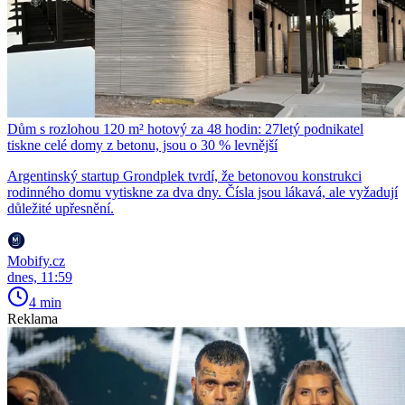
Dům s rozlohou 120 m² hotový za 48 hodin: 27letý podnikatel
tiskne celé domy z betonu, jsou o 30 % levnější
Argentinský startup Grondplek tvrdí, že betonovou konstrukci
rodinného domu vytiskne za dva dny. Čísla jsou lákavá, ale vyžadují
důležité upřesnění.
Mobify.cz
dnes, 11:59
4 min
Reklama