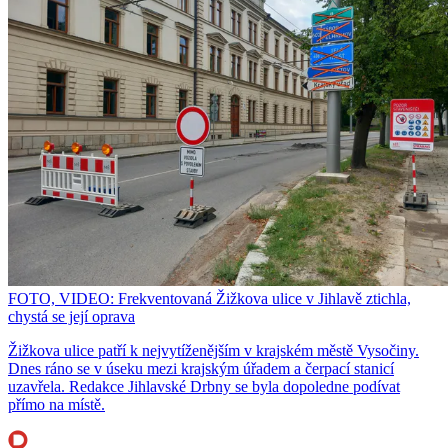
FOTO, VIDEO: Frekventovaná Žižkova ulice v Jihlavě ztichla,
chystá se její oprava
Žižkova ulice patří k nejvytíženějším v krajském městě Vysočiny.
Dnes ráno se v úseku mezi krajským úřadem a čerpací stanicí
uzavřela. Redakce Jihlavské Drbny se byla dopoledne podívat
přímo na místě.