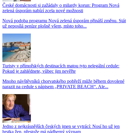
České domácnosti si zažádaly o milardy korun: Program Nová
zelená úsporám nabízí zcela nové možnosti
Nová podoba programu Nová zelená úsporám přináší změnu. Stát
už neposílá peníze plošně všem, místo toho...
Turisty v přímořských destinacích matou tyto nelegální cedule:
Pokud je zahlédnete, vůbec jim nevěřte
Mnoho návštěvníků chorvatského pobřeží může během dovolené
narazit na cedule s nápisem „PRIVATE BEACH“. Ale...
Jedno z nejkrásnějších českých jmen se vytrácí: Nosí ho už jen
hrstka žen, přestože má nádherný význam