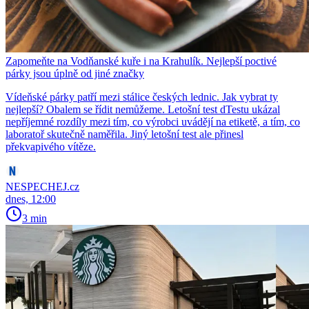
Zapomeňte na Vodňanské kuře i na Krahulík. Nejlepší poctivé
párky jsou úplně od jiné značky
Vídeňské párky patří mezi stálice českých lednic. Jak vybrat ty
nejlepší? Obalem se řídit nemůžeme. Letošní test dTestu ukázal
nepříjemné rozdíly mezi tím, co výrobci uvádějí na etiketě, a tím, co
laboratoř skutečně naměřila. Jiný letošní test ale přinesl
překvapivého vítěze.
NESPECHEJ.cz
dnes, 12:00
3 min