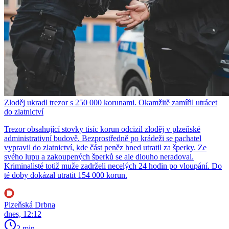
Zloděj ukradl trezor s 250 000 korunami. Okamžitě zamířil utrácet
do zlatnictví
Trezor obsahující stovky tisíc korun odcizil zloděj v plzeňské
administrativní budově. Bezprostředně po krádeži se pachatel
vypravil do zlatnictví, kde část peněz hned utratil za šperky. Ze
svého lupu a zakoupených šperků se ale dlouho neradoval.
Kriminalisté totiž muže zadrželi necelých 24 hodin po vloupání. Do
té doby dokázal utratit 154 000 korun.
Plzeňská Drbna
dnes, 12:12
2 min