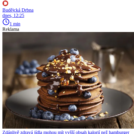
Budějcká Drbna
dnes, 12:25
1 min
Reklama
Zdánlivě zdravá jídla mohou mít vyšší obsah kalorií než hamburger