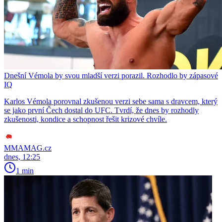
Dnešní Vémola by svou mladší verzi porazil. Rozhodlo by zápasové
IQ
Karlos Vémola porovnal zkušenou verzi sebe sama s dravcem, který
se jako první Čech dostal do UFC. Tvrdí, že dnes by rozhodly
zkušenosti, kondice a schopnost řešit krizové chvíle.
MMAMAG.cz
dnes, 12:25
1 min