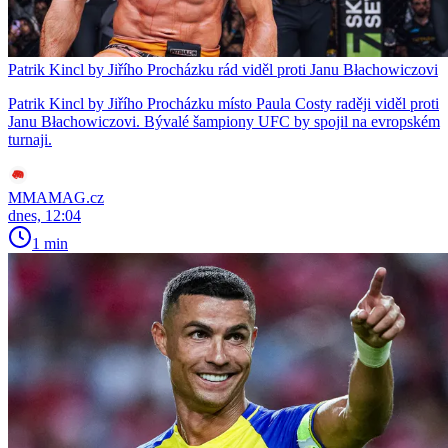
Patrik Kincl by Jiřího Procházku rád viděl proti Janu Błachowiczovi
Patrik Kincl by Jiřího Procházku místo Paula Costy raději viděl proti
Janu Błachowiczovi. Bývalé šampiony UFC by spojil na evropském
turnaji.
MMAMAG.cz
dnes, 12:04
1 min