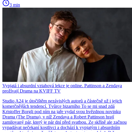
3 min
Vypjatá i absurdní vztahová lekce je online. Pattinson a Zendaya
prožívají Drama na KVIFF TV
Studio A24 je útočištěm nezávislých autorů a částečně už i jejich
komerčnějších tendencí. Tvůrce bizarního To se mi snad zdá
Kristoffer Borgli pod ním na jaře vydal svou hvězdnou novinku
Drama (The Drama), v níž Zendaya a Robert Pattinson hrají
zamilovaný pár, který je pár dní před svatbou. Ze skříně ale začnou
vypadávat nečekaní kostlivci a dochází k vypjatým i absurdním