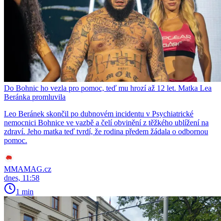
Do Bohnic ho vezla pro pomoc, teď mu hrozí až 12 let. Matka Lea
Beránka promluvila
Leo Beránek skončil po dubnovém incidentu v Psychiatrické
nemocnici Bohnice ve vazbě a čelí obvinění z těžkého ublížení na
zdraví. Jeho matka teď tvrdí, že rodina předem žádala o odbornou
pomoc.
MMAMAG.cz
dnes, 11:58
1 min