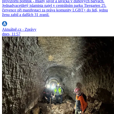
provizorní pomník - mladý javor a lavička v duhových barvách.
Jednadvacetiletý islamista najel v centrálním parku Tiergarten 25.
července při manifestaci za práva komunity LGBT+ do lidí, jednu
ženu zabil a dalších 31 zranil.
Aktuálně.cz - Zprávy
dnes, 11:57