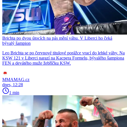
Brichta po dvou útocích na pás mění váhu. V Liberci ho čeká
bývalý šampion
Leo Brichta se po červnové titulové porážce vrací do lehké váhy. Na
KSW 121 v Liberci narazí na Kacpera Formelu, bývalého šampiona
FEN a devátého muže žebříčku KSW.
MMAMAG.cz
dnes, 12:28
1 min