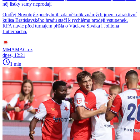
něj lístky samy neprodají
Ondřej Novotný zpochybnil, zda několik známých jmen a atraktivní
kulisa Bratislavského hradu stačí k rychlému prodeji vstupenek.
RFA navíc před turnajem přišla o Václava Siváka i Joiltona
Lutterbacha.
MMAMAG.cz
dnes, 12:21
1 min