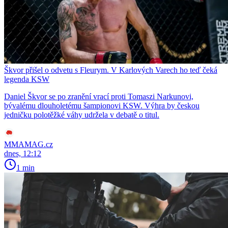
Škvor přišel o odvetu s Fleurym. V Karlových Varech ho teď čeká
legenda KSW
Daniel Škvor se po zranění vrací proti Tomaszi Narkunovi,
bývalému dlouholetému šampionovi KSW. Výhra by českou
jedničku polotěžké váhy udržela v debatě o titul.
MMAMAG.cz
dnes, 12:12
1 min