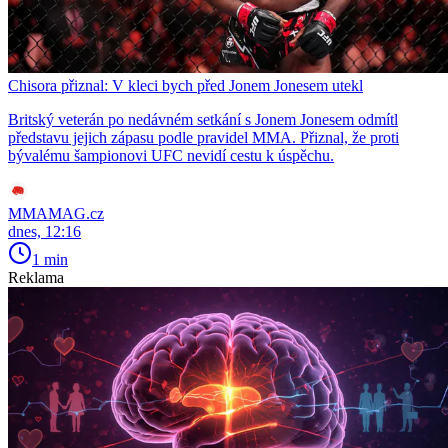
Chisora přiznal: V kleci bych před Jonem Jonesem utekl
Britský veterán po nedávném setkání s Jonem Jonesem odmítl
představu jejich zápasu podle pravidel MMA. Přiznal, že proti
bývalému šampionovi UFC nevidí cestu k úspěchu.
MMAMAG.cz
dnes, 12:16
1 min
Reklama