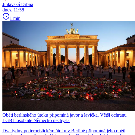
Jihlavská Drbna
dnes, 11:58
1 min
Oběti berlínského útoku připomíná javor a lavička. Větší ochranu
LGBT osob ale Německo nechystá
Dva týdny po teroristickém útoku v Berlíně připomíná jeho oběti