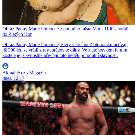
Obraz Panny Marie Pomocné z poutního místa Maria Hilf se vrátil
do Zlatých Hor
Obraz Panny Marie Pomocné, který věřící na Zlatohorsku uctívají
již 300 let, se vrátil z restaurátorské dílny. Ve zlatohorském farním
kostele jej slavnostně přivítají tuto neděli při poutní slavnosti.
Aktuálně.cz - Magazín
dnes, 12:17