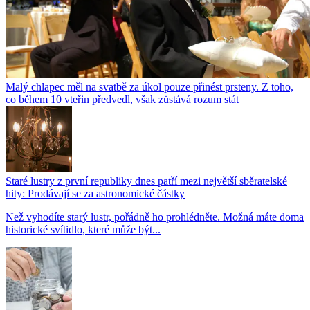
Malý chlapec měl na svatbě za úkol pouze přinést prsteny. Z toho,
co během 10 vteřin předvedl, však zůstává rozum stát
Staré lustry z první republiky dnes patří mezi největší sběratelské
hity: Prodávají se za astronomické částky
Než vyhodíte starý lustr, pořádně ho prohlédněte. Možná máte doma
historické svítidlo, které může být...