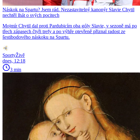
Náskok na Spartu? Jsem rád. Nezastavitelný kanonýr Slavie Chytil
nechtěl lhát o svých pocitech
Mojmír Chytil dal proti Pardubicím oba góly Slavie, v sezoně má po
třech zápasech čtyři trefy a po výhře otevřeně přiznal radost ze
šestibodového náskoku na Spartu.
SportyŽivě
dnes, 12:18
3 min