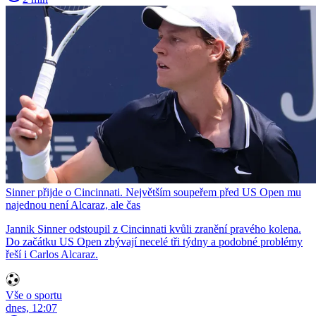
Sinner přijde o Cincinnati. Největším soupeřem před US Open mu
najednou není Alcaraz, ale čas
Jannik Sinner odstoupil z Cincinnati kvůli zranění pravého kolena.
Do začátku US Open zbývají necelé tři týdny a podobné problémy
řeší i Carlos Alcaraz.
Vše o sportu
dnes, 12:07