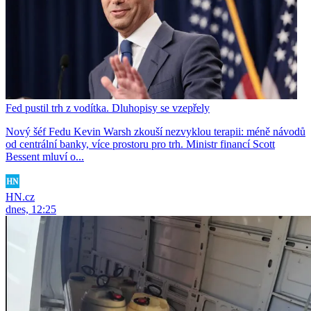
Fed pustil trh z vodítka. Dluhopisy se vzepřely
Nový šéf Fedu Kevin Warsh zkouší nezvyklou terapii: méně návodů
od centrální banky, více prostoru pro trh. Ministr financí Scott
Bessent mluví o...
HN.cz
dnes, 12:25