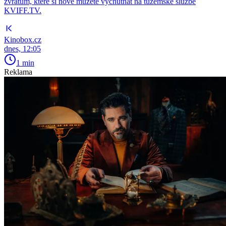
zvratům, které si nově můžete vychutnat na tuzemské službě
KVIFF.TV.
Kinobox.cz
dnes, 12:05
1 min
Reklama