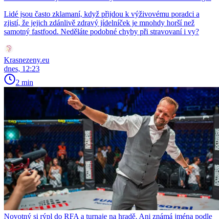
Lidé jsou často zklamaní, když přijdou k výživovému poradci a
zjistí, že jejich zdánlivě zdravý jídelníček je mnohdy horší než
samotný fastfood. Neděláte podobné chyby při stravovaní i vy?
Krasnezeny.eu
dnes, 12:23
2 min
Novotný si rýpl do RFA a turnaje na hradě. Ani známá jména podle