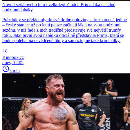
Návrat seriálového hitu i velkolepí Zrádci. Prima láká na silné
podzimní taháky
Prázdniny se překlenuly do své druhé poloviny, a to znamená jediné
– české stanice už po letní pauze začínají lákat na svou podzimní
sezónu, v níž řada z nich tradičně představuje své největší trumfy
roku. Jako první svou nabídku oficiálně představila Prima, která se
bude spoléhat na osvědčené tituly a samozřejmě také kriminálky.
Kinobox.cz
dnes, 12:05
3 min