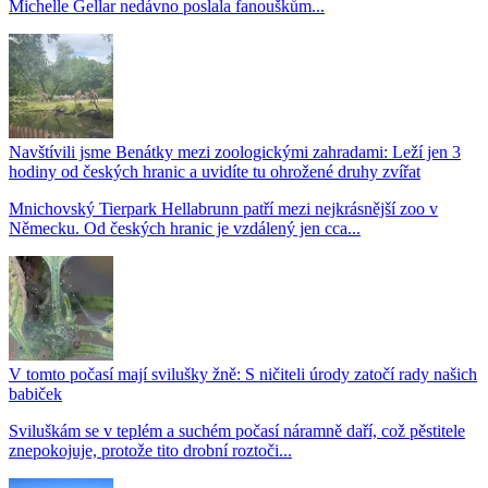
Michelle Gellar nedávno poslala fanouškům...
Navštívili jsme Benátky mezi zoologickými zahradami: Leží jen 3
hodiny od českých hranic a uvidíte tu ohrožené druhy zvířat
Mnichovský Tierpark Hellabrunn patří mezi nejkrásnější zoo v
Německu. Od českých hranic je vzdálený jen cca...
V tomto počasí mají svilušky žně: S ničiteli úrody zatočí rady našich
babiček
Sviluškám se v teplém a suchém počasí náramně daří, což pěstitele
znepokojuje, protože tito drobní roztoči...