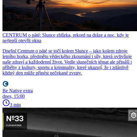
CENTRUM o páté: Slunce zblízka, rekord na dráze a noc, kdy je
nejlepší otevřít okna
Dnešní Centrum o páté se točí kolem Slunce – jako kolem zdroje
letního horka, předmětu vědeckého zkoumání i síly, která ovlivňuje
naše zdraví a každodenní život. Vedle slunečních témat ale přináší i
příběhy z kultury, sportu a kriminality, které ukazují, že i zdánlivě
klidný den může přinést nečekané zvraty.
Be Native extra
dnes, 15:00
3 min