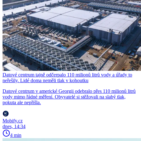
Datové centrum tajně odčerpalo 110 milionů litrů vody a úřady to
neřešily. Lidé doma neměli tlak v kohoutku
Datové centrum v americké Georgii odebralo přes 110 milionů litrů
vody mimo řádné měření. Obyvatelé si stěžovali na slabý tlak,
pokuta ale nepřišla.
Mobify.cz
dnes, 14:34
4 min