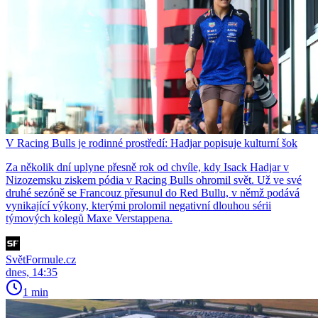
V Racing Bulls je rodinné prostředí: Hadjar popisuje kulturní šok
Za několik dní uplyne přesně rok od chvíle, kdy Isack Hadjar v
Nizozemsku ziskem pódia v Racing Bulls ohromil svět. Už ve své
druhé sezóně se Francouz přesunul do Red Bullu, v němž podává
vynikající výkony, kterými prolomil negativní dlouhou sérii
týmových kolegů Maxe Verstappena.
SvětFormule.cz
dnes, 14:35
1 min