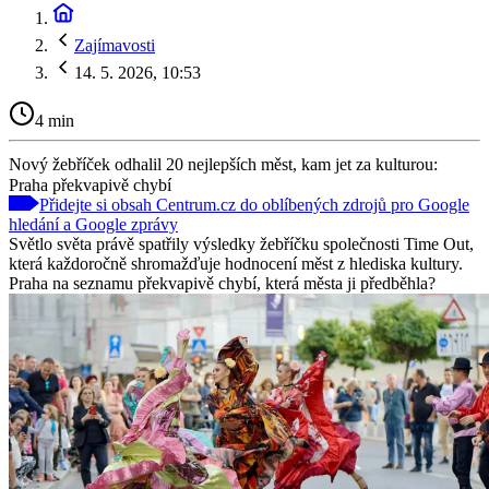
Zajímavosti
14. 5. 2026, 10:53
4 min
Nový žebříček odhalil 20 nejlepších měst, kam jet za kulturou:
Praha překvapivě chybí
Přidejte si obsah Centrum.cz do oblíbených zdrojů pro Google
hledání a Google zprávy
Světlo světa právě spatřily výsledky žebříčku společnosti Time Out,
která každoročně shromažďuje hodnocení měst z hlediska kultury.
Praha na seznamu překvapivě chybí, která města ji předběhla?