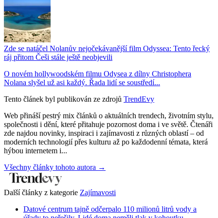
Zde se natáčel Nolanův nejočekávanější film Odyssea: Tento řecký
ráj přitom Češi stále ještě neobjevili
O novém hollywoodském filmu Odysea z dílny Christophera
Nolana slyšel už asi každý. Řada lidí se soustředí...
Tento článek byl publikován ze zdrojů
TrendEvy
Web přináší pestrý mix článků o aktuálních trendech, životním stylu,
společnosti i dění, které přitahuje pozornost doma i ve světě. Čtenáři
zde najdou novinky, inspiraci i zajímavosti z různých oblastí – od
moderních technologií přes kulturu až po každodenní témata, která
hýbou internetem i...
Všechny články tohoto autora →
Další články z kategorie
Zajímavosti
Datové centrum tajně odčerpalo 110 milionů litrů vody a
úřady to neřešily. Lidé doma neměli tlak v kohoutku