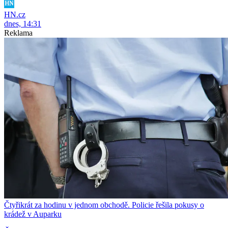
HN.cz
dnes, 14:31
Reklama
Čtyřikrát za hodinu v jednom obchodě. Policie řešila pokusy o
krádež v Auparku