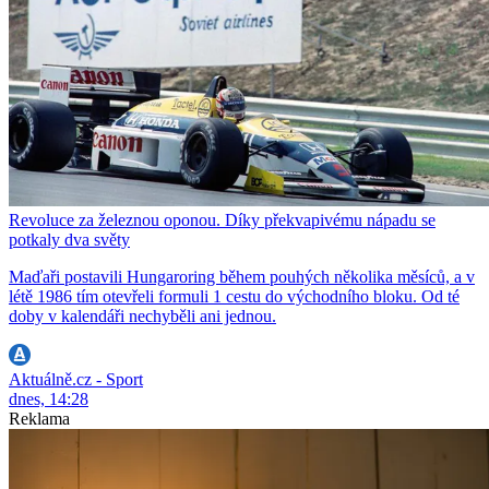
Revoluce za železnou oponou. Díky překvapivému nápadu se
potkaly dva světy
Maďaři postavili Hungaroring během pouhých několika měsíců, a v
létě 1986 tím otevřeli formuli 1 cestu do východního bloku. Od té
doby v kalendáři nechyběli ani jednou.
Aktuálně.cz - Sport
dnes, 14:28
Reklama