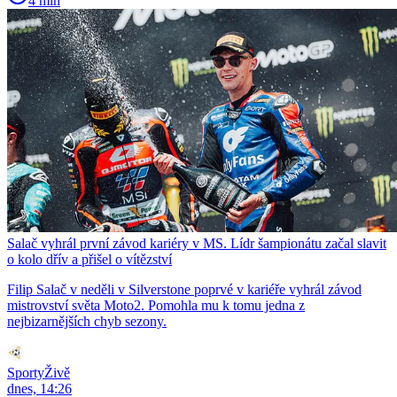
4 min
Salač vyhrál první závod kariéry v MS. Lídr šampionátu začal slavit
o kolo dřív a přišel o vítězství
Filip Salač v neděli v Silverstone poprvé v kariéře vyhrál závod
mistrovství světa Moto2. Pomohla mu k tomu jedna z
nejbizarnějších chyb sezony.
SportyŽivě
dnes, 14:26