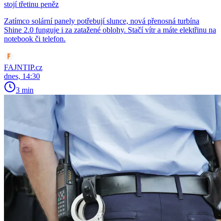
stojí třetinu peněz
Zatímco solární panely potřebují slunce, nová přenosná turbína
Shine 2.0 funguje i za zatažené oblohy. Stačí vítr a máte elektřinu na
notebook či telefon.
FAJNTIP.cz
dnes, 14:30
3 min