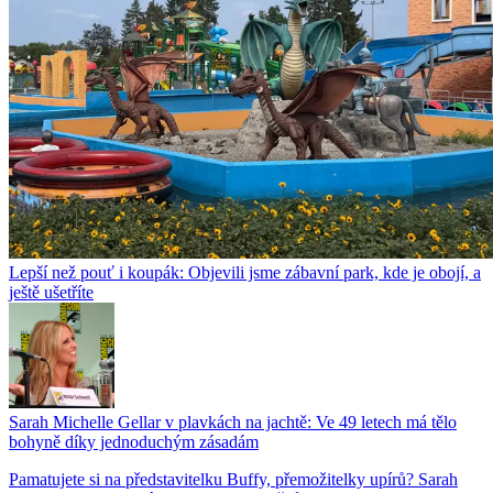
Lepší než pouť i koupák: Objevili jsme zábavní park, kde je obojí, a
ještě ušetříte
Sarah Michelle Gellar v plavkách na jachtě: Ve 49 letech má tělo
bohyně díky jednoduchým zásadám
Pamatujete si na představitelku Buffy, přemožitelky upírů? Sarah