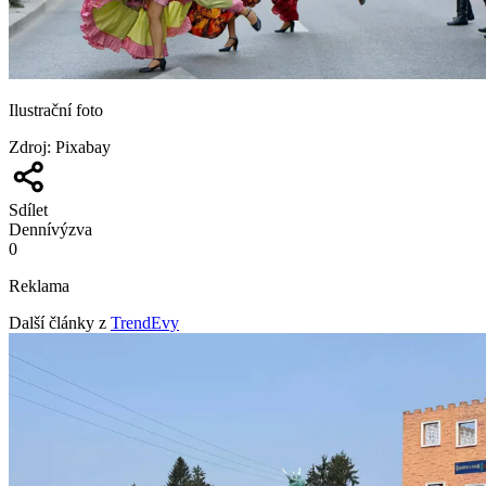
Ilustrační foto
Zdroj
:
Pixabay
Sdílet
Denní
výzva
0
Reklama
Další články z
TrendEvy