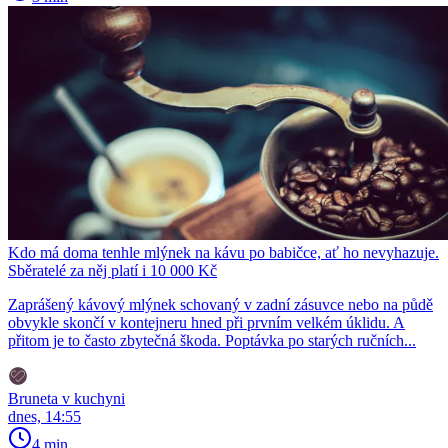
Kdo má doma tenhle mlýnek na kávu po babičce, ať ho nevyhazuje.
Sběratelé za něj platí i 10 000 Kč
Zaprášený kávový mlýnek schovaný v zadní zásuvce nebo na půdě
obvykle skončí v kontejneru hned při prvním velkém úklidu. A
přitom je to často zbytečná škoda. Poptávka po starých ručních...
Bruneta v kuchyni
dnes, 14:55
4 min