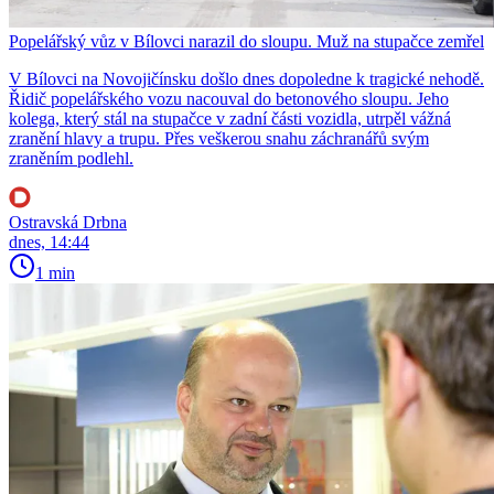
Popelářský vůz v Bílovci narazil do sloupu. Muž na stupačce zemřel
V Bílovci na Novojičínsku došlo dnes dopoledne k tragické nehodě.
Řidič popelářského vozu nacouval do betonového sloupu. Jeho
kolega, který stál na stupačce v zadní části vozidla, utrpěl vážná
zranění hlavy a trupu. Přes veškerou snahu záchranářů svým
zraněním podlehl.
Ostravská Drbna
dnes, 14:44
1 min