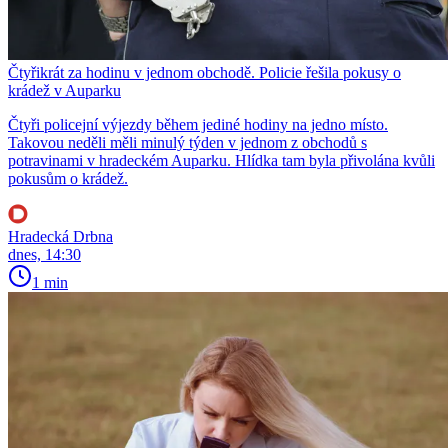
Čtyřikrát za hodinu v jednom obchodě. Policie řešila pokusy o
krádež v Auparku
Čtyři policejní výjezdy během jediné hodiny na jedno místo.
Takovou neděli měli minulý týden v jednom z obchodů s
potravinami v hradeckém Auparku. Hlídka tam byla přivolána kvůli
pokusům o krádež.
Hradecká Drbna
dnes, 14:30
1 min