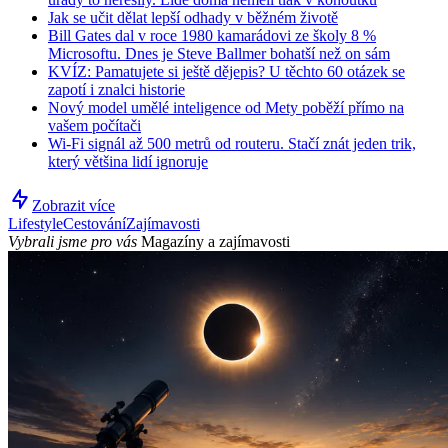
Jak se učit dělat lepší odhady v běžném životě
Bill Gates dal v roce 1980 kamarádovi ze školy 8 %
Microsoftu. Dnes je Steve Ballmer bohatší než on sám
KVÍZ: Pamatujete si ještě dějepis? U těchto 60 otázek se
zapotí i znalci historie
Nový model umělé inteligence od Mety poběží přímo na
vašem počítači
Wi-Fi signál až 500 metrů od routeru. Stačí znát jeden trik,
který většina lidí ignoruje
Zobrazit více
Lifestyle
Cestování
Zajímavosti
Vybrali jsme pro vás
Magazíny a zajímavosti