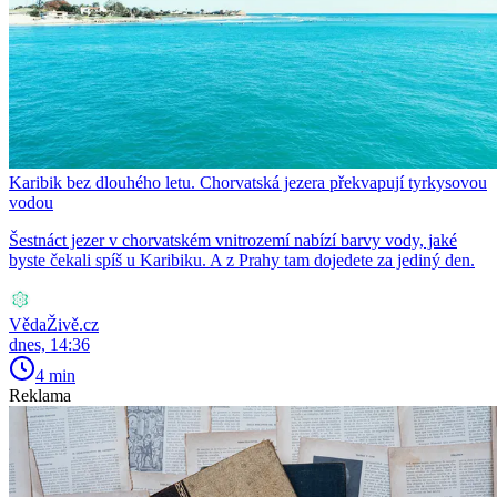
Karibik bez dlouhého letu. Chorvatská jezera překvapují tyrkysovou
vodou
Šestnáct jezer v chorvatském vnitrozemí nabízí barvy vody, jaké
byste čekali spíš u Karibiku. A z Prahy tam dojedete za jediný den.
VědaŽivě.cz
dnes, 14:36
4 min
Reklama