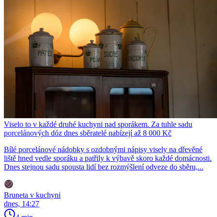
Viselo to v každé druhé kuchyni nad sporákem. Za tuhle sadu
porcelánových dóz dnes sběratelé nabízejí až 8 000 Kč
Bílé porcelánové nádobky s ozdobnými nápisy visely na dřevěné
liště hned vedle sporáku a patřily k výbavě skoro každé domácnosti.
Dnes stejnou sadu spousta lidí bez rozmýšlení odveze do sběru,...
Bruneta v kuchyni
dnes, 14:27