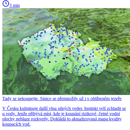
3 min
Tady se nekoupejte. Sinice se přemnožily už i v oblíbeném jezeře
V Česku kulminuje další vlna silných veder. Instinkt velí zchladit se
u vody. Jenže přibývá míst, kde je koupání rizikové, četné vodní
plochy neblaze rozkvetly. Dokládá to aktualizovaná mapa kvality
koupacích vod.