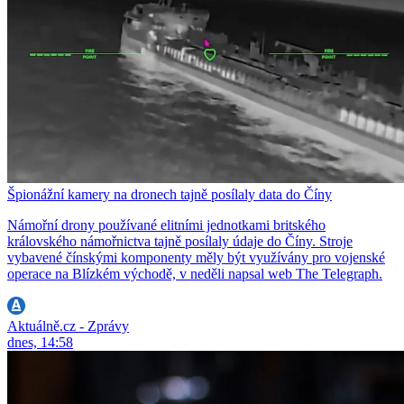
Špionážní kamery na dronech tajně posílaly data do Číny
Námořní drony používané elitními jednotkami britského
královského námořnictva tajně posílaly údaje do Číny. Stroje
vybavené čínskými komponenty měly být využívány pro vojenské
operace na Blízkém východě, v neděli napsal web The Telegraph.
Aktuálně.cz - Zprávy
dnes, 14:58