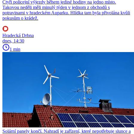
Čtyři policejní výjezdy během jediné hodiny na jedno místo.
Takovou neděli měli minulý týden v jednom z obchodů s
potravinami v hradeckém Auparku. Hlídka tam byla přivolána kvůli
pokusům o krádež.
Hradecká Drbna
dnes, 14:30
1 min
Solární panely končí. Nahradí je zařízení, které nepotřebuje slunce a