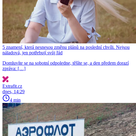
5 znamení, která nesnesou změnu plánů na poslední chvíli. Nejsou
náladová, jen potřebují svůj řád
Domluvíte se na sobotní odpoledne, těšíte se, a den předem dorazí
zpráva: […]
Extrafit.cz
dnes, 14:29
4 min