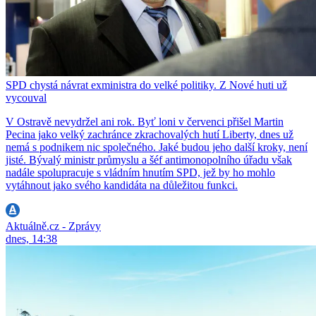
SPD chystá návrat exministra do velké politiky. Z Nové huti už
vycouval
V Ostravě nevydržel ani rok. Byť loni v červenci přišel Martin
Pecina jako velký zachránce zkrachovalých hutí Liberty, dnes už
nemá s podnikem nic společného. Jaké budou jeho další kroky, není
jisté. Bývalý ministr průmyslu a šéf antimonopolního úřadu však
nadále spolupracuje s vládním hnutím SPD, jež by ho mohlo
vytáhnout jako svého kandidáta na důležitou funkci.
Aktuálně.cz - Zprávy
dnes, 14:38