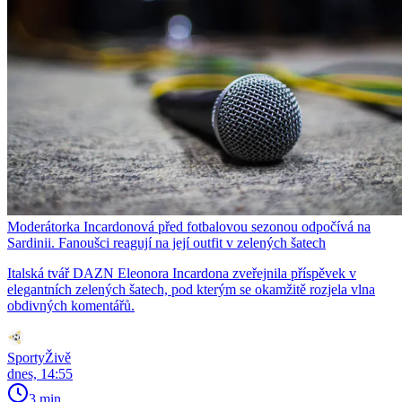
Moderátorka Incardonová před fotbalovou sezonou odpočívá na
Sardinii. Fanoušci reagují na její outfit v zelených šatech
Italská tvář DAZN Eleonora Incardona zveřejnila příspěvek v
elegantních zelených šatech, pod kterým se okamžitě rozjela vlna
obdivných komentářů.
SportyŽivě
dnes, 14:55
3 min