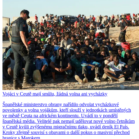
Vojáci v Ceutě mají smůlu, žádná volna ani vycházky
Španělské ministerstvo obrany nařídilo odvolat vycházkové
povolenky a volna vojákům, kteří slouží v jednotkách umístěných
ve městě Ceuta na africkém kontinentu. Uvádí to v pondělí
španělská média. Velitelé pak nemají udělovat nové volno četníkům
v Ceutě kvůli zvýšenému migračnímu tlaku, uvádí deník El País.
Kroky zřejmě souvisí s obavami o další pokus o masivní přechod
hranice s Marokem.