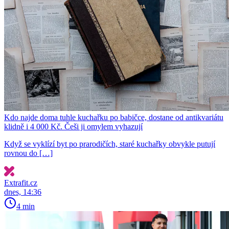
Kdo najde doma tuhle kuchařku po babičce, dostane od antikvariátu
klidně i 4 000 Kč. Češi ji omylem vyhazují
Když se vyklízí byt po prarodičích, staré kuchařky obvykle putují
rovnou do […]
Extrafit.cz
dnes, 14:36
4 min