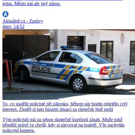
jemu. Město má ale jiný názor.
Aktuálně.cz - Zprávy
dnes, 14:52
To, co spatřili policisté při zákroku, během pár hodin obletělo celý
internet. Zloděj si tuto bizarní situaci za rámeček jistě nedá
Tým policistů má za sebou skutečně kuriózní zásah. Muže totiž
přistihli právě ve chvíli, kdy si ulevoval na toaletě. Vše zachytila
policejní kamera.