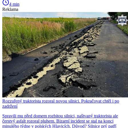
4 min
Reklama
Rozzuřený traktorista rozoral novou silnici. Pokračovat chtěl i po
zadržení
Spravili mu před domem rozbitou silnici, naštvaný traktorista ale
čerstvý asfalt rozoral pluhem. Bizarní incident se stal na konci
minulého týdne v polských Hlavicích. Důvod? Silnice prý patří