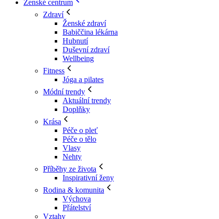
Ženské centrum
Zdraví
Ženské zdraví
Babiččina lékárna
Hubnutí
Duševní zdraví
Wellbeing
Fitness
Jóga a pilates
Módní trendy
Aktuální trendy
Doplňky
Krása
Péče o pleť
Péče o tělo
Vlasy
Nehty
Příběhy ze života
Inspirativní ženy
Rodina & komunita
Výchova
Přátelství
Vztahy