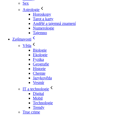
Sex
Astrologie
Horoskopy
Tarot a karty
Andělé a tajemná znamení
Numerologie
Tajemno
Zajímavosti
Věda
Biologie
Ekologie
Fyzika
Geografie
Historie
Chemie
Jazykověda
Vesmír
IT a technologie
Digital
Mobil
Technologie
Trendy
True crime