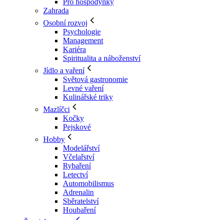
Pro hospodyňky
Zahrada
Osobní rozvoj
Psychologie
Management
Kariéra
Spiritualita a náboženství
Jídlo a vaření
Světová gastronomie
Levné vaření
Kulinářské triky
Mazlíčci
Kočky
Pejskové
Hobby
Modelářství
Včelařství
Rybaření
Letectví
Automobilismus
Adrenalin
Sběratelství
Houbaření