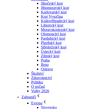
Jihočeský kraj
Jihomoravský kraj
Karlovarský kraj
Kraj Vysočina
Králověhradecký kraj
Liberecký kraj
Moravskoslezský kraj
Olomoucký kraj
Pardubický kraj
Plzeňský kraj
Středočeský kraj
Ústecký kraj
Zlínský kraj
Praha
Brno
Ostrava
Školství
Zdravotnictví
Politika
O počasí
Volby 2026
Zahraničí
Evropa
Slovensko