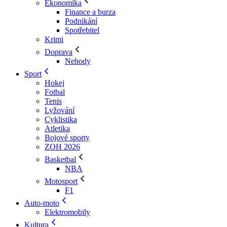
Ekonomika
Finance a burza
Podnikání
Spotřebitel
Krimi
Doprava
Nehody
Sport
Hokej
Fotbal
Tenis
Lyžování
Cyklistika
Atletika
Bojové sporty
ZOH 2026
Basketbal
NBA
Motosport
F1
Auto-moto
Elektromobily
Kultura