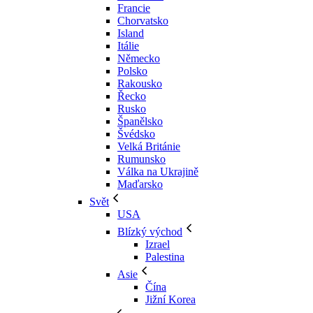
Francie
Chorvatsko
Island
Itálie
Německo
Polsko
Rakousko
Řecko
Rusko
Španělsko
Švédsko
Velká Británie
Rumunsko
Válka na Ukrajině
Maďarsko
Svět
USA
Blízký východ
Izrael
Palestina
Asie
Čína
Jižní Korea