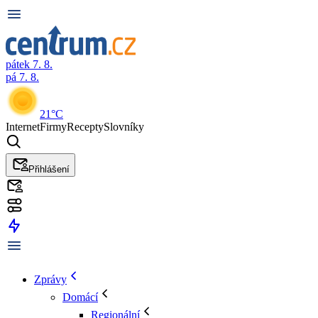
pátek 7. 8.
pá 7. 8.
21°C
Internet
Firmy
Recepty
Slovníky
Přihlášení
Zprávy
Domácí
Regionální