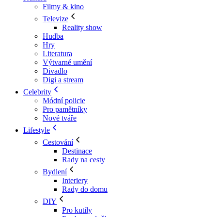
Filmy & kino
Televize
Reality show
Hudba
Hry
Literatura
Výtvarné umění
Divadlo
Digi a stream
Celebrity
Módní policie
Pro pamětníky
Nové tváře
Lifestyle
Cestování
Destinace
Rady na cesty
Bydlení
Interiery
Rady do domu
DIY
Pro kutily