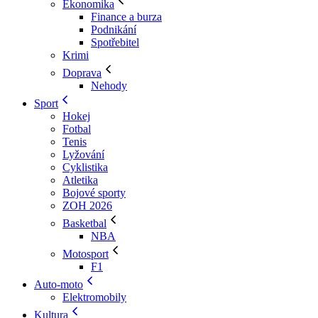
Ekonomika
Finance a burza
Podnikání
Spotřebitel
Krimi
Doprava
Nehody
Sport
Hokej
Fotbal
Tenis
Lyžování
Cyklistika
Atletika
Bojové sporty
ZOH 2026
Basketbal
NBA
Motosport
F1
Auto-moto
Elektromobily
Kultura