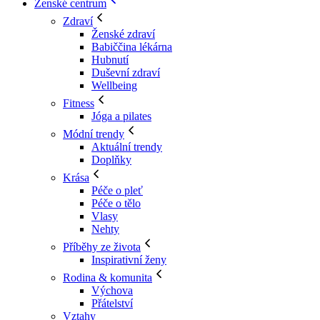
Ženské centrum
Zdraví
Ženské zdraví
Babiččina lékárna
Hubnutí
Duševní zdraví
Wellbeing
Fitness
Jóga a pilates
Módní trendy
Aktuální trendy
Doplňky
Krása
Péče o pleť
Péče o tělo
Vlasy
Nehty
Příběhy ze života
Inspirativní ženy
Rodina & komunita
Výchova
Přátelství
Vztahy