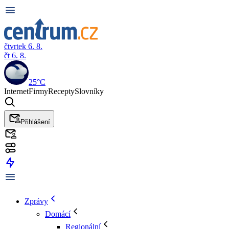
čtvrtek 6. 8.
čt 6. 8.
25°C
Internet
Firmy
Recepty
Slovníky
Přihlášení
Zprávy
Domácí
Regionální