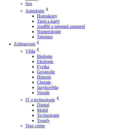
Sex
Astrologie
Horoskopy
Tarot a karty
Andělé a tajemná znamení
Numerologie
Tajemno
Zajímavosti
Věda
Biologie
Ekologie
Fyzika
Geografie
Historie
Chemie
Jazykověda
Vesmír
IT a technologie
Digital
Mobil
Technologie
Trendy
True crime