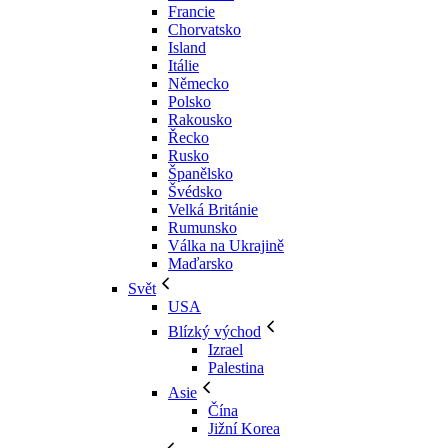
Francie
Chorvatsko
Island
Itálie
Německo
Polsko
Rakousko
Řecko
Rusko
Španělsko
Švédsko
Velká Británie
Rumunsko
Válka na Ukrajině
Maďarsko
Svět
USA
Blízký východ
Izrael
Palestina
Asie
Čína
Jižní Korea