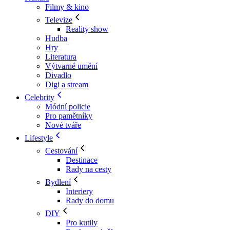
Filmy & kino
Televize
Reality show
Hudba
Hry
Literatura
Výtvarné umění
Divadlo
Digi a stream
Celebrity
Módní policie
Pro pamětníky
Nové tváře
Lifestyle
Cestování
Destinace
Rady na cesty
Bydlení
Interiery
Rady do domu
DIY
Pro kutily