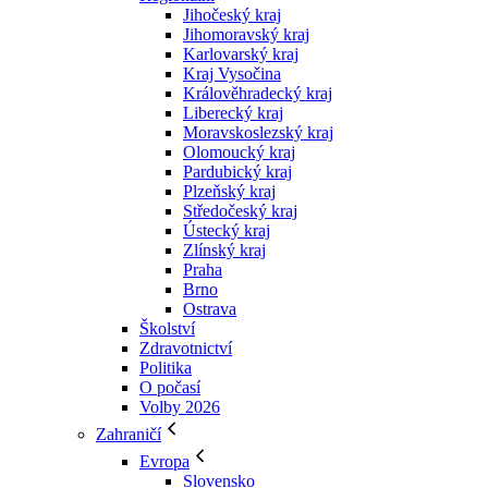
Jihočeský kraj
Jihomoravský kraj
Karlovarský kraj
Kraj Vysočina
Králověhradecký kraj
Liberecký kraj
Moravskoslezský kraj
Olomoucký kraj
Pardubický kraj
Plzeňský kraj
Středočeský kraj
Ústecký kraj
Zlínský kraj
Praha
Brno
Ostrava
Školství
Zdravotnictví
Politika
O počasí
Volby 2026
Zahraničí
Evropa
Slovensko