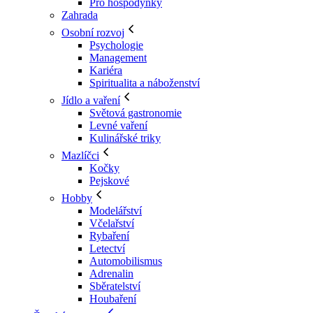
Pro hospodyňky
Zahrada
Osobní rozvoj
Psychologie
Management
Kariéra
Spiritualita a náboženství
Jídlo a vaření
Světová gastronomie
Levné vaření
Kulinářské triky
Mazlíčci
Kočky
Pejskové
Hobby
Modelářství
Včelařství
Rybaření
Letectví
Automobilismus
Adrenalin
Sběratelství
Houbaření