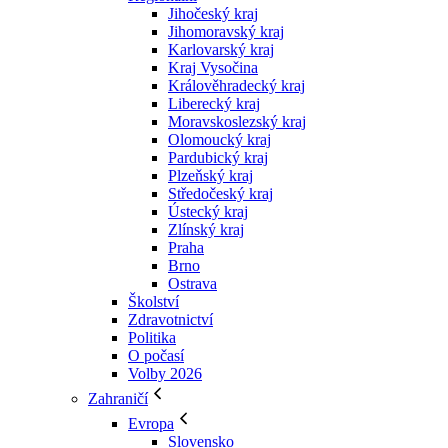
Jihočeský kraj
Jihomoravský kraj
Karlovarský kraj
Kraj Vysočina
Králověhradecký kraj
Liberecký kraj
Moravskoslezský kraj
Olomoucký kraj
Pardubický kraj
Plzeňský kraj
Středočeský kraj
Ústecký kraj
Zlínský kraj
Praha
Brno
Ostrava
Školství
Zdravotnictví
Politika
O počasí
Volby 2026
Zahraničí
Evropa
Slovensko