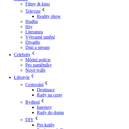
Filmy & kino
Televize
Reality show
Hudba
Hry
Literatura
Výtvarné umění
Divadlo
Digi a stream
Celebrity
Módní policie
Pro pamětníky
Nové tváře
Lifestyle
Cestování
Destinace
Rady na cesty
Bydlení
Interiery
Rady do domu
DIY
Pro kutily