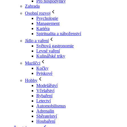
Pro hospodyňky
Zahrada
Osobní rozvoj
Psychologie
Management
Kariéra
Spiritualita a náboženství
Jídlo a vaření
Světová gastronomie
Levné vaření
Kulinářské triky
Mazlíčci
Kočky
Pejskové
Hobby
Modelářství
Včelařství
Rybaření
Letectví
Automobilismus
Adrenalin
Sběratelství
Houbaření