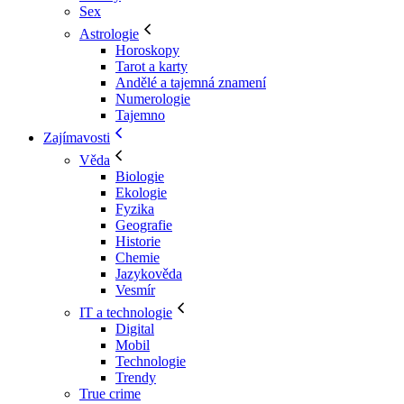
Sex
Astrologie
Horoskopy
Tarot a karty
Andělé a tajemná znamení
Numerologie
Tajemno
Zajímavosti
Věda
Biologie
Ekologie
Fyzika
Geografie
Historie
Chemie
Jazykověda
Vesmír
IT a technologie
Digital
Mobil
Technologie
Trendy
True crime