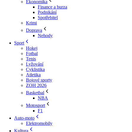
Ekonomika
Finance a burza
Podnikání
Spotřebitel
Krimi
Doprava
Nehody
Sport
Hokej
Fotbal
Tenis
Lyžování
Cyklistika
Atletika
Bojové sporty
ZOH 2026
Basketbal
NBA
Motosport
F1
Auto-moto
Elektromobily
Kultura