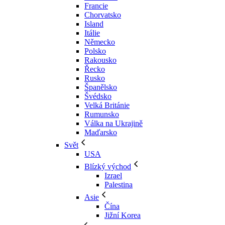
Francie
Chorvatsko
Island
Itálie
Německo
Polsko
Rakousko
Řecko
Rusko
Španělsko
Švédsko
Velká Británie
Rumunsko
Válka na Ukrajině
Maďarsko
Svět
USA
Blízký východ
Izrael
Palestina
Asie
Čína
Jižní Korea