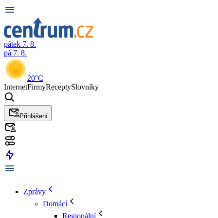
pátek 7. 8.
pá 7. 8.
20°C
Internet
Firmy
Recepty
Slovníky
Přihlášení
Zprávy
Domácí
Regionální