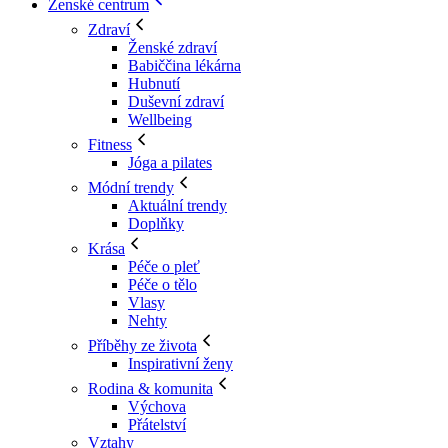
Ženské centrum
Zdraví
Ženské zdraví
Babiččina lékárna
Hubnutí
Duševní zdraví
Wellbeing
Fitness
Jóga a pilates
Módní trendy
Aktuální trendy
Doplňky
Krása
Péče o pleť
Péče o tělo
Vlasy
Nehty
Příběhy ze života
Inspirativní ženy
Rodina & komunita
Výchova
Přátelství
Vztahy