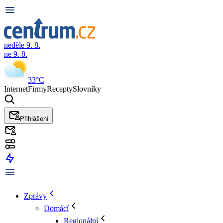
neděle 9. 8.
ne 9. 8.
33°C
Internet
Firmy
Recepty
Slovníky
Přihlášení
Zprávy
Domácí
Regionální