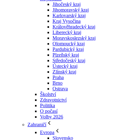
Jihočeský kraj
Jihomoravský kraj
Karlovarský kraj
Kraj Vysočina
Králověhradecký kraj
Liberecký kraj
Moravskoslezský kraj
Olomoucký kraj
Pardubický kraj
Plzeňský kraj
Středočeský kraj
Ústecký kraj
Zlínský kraj
Praha
Brno
Ostrava
Školství
Zdravotnictví
Politika
O počasí
Volby 2026
Zahraničí
Evropa
Slovensko