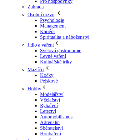
Pro hospodyňky
Zahrada
Osobní rozvoj
Psychologie
Management
Kariéra
Spiritualita a náboženství
Jídlo a vaření
Světová gastronomie
Levné vaření
Kulinářské triky
Mazlíčci
Kočky
Pejskové
Hobby
Modelářství
Včelařství
Rybaření
Letectví
Automobilismus
Adrenalin
Sběratelství
Houbaření