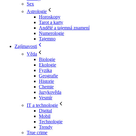
Sex
Astrologie
Horoskopy
Tarot a karty
Andělé a tajemná znamení
Numerologie
Tajemno
Zajímavosti
Věda
Biologie
Ekologie
Fyzika
Geografie
Historie
Chemie
Jazykověda
Vesmír
IT a technologie
Digital
Mobil
Technologie
Trendy
True crime