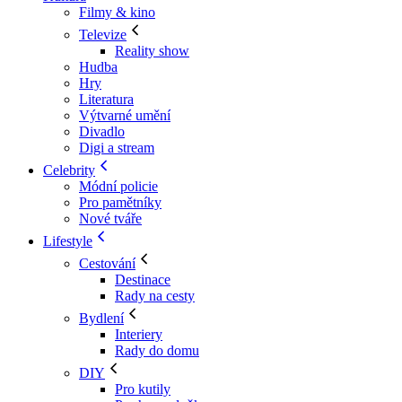
Filmy & kino
Televize
Reality show
Hudba
Hry
Literatura
Výtvarné umění
Divadlo
Digi a stream
Celebrity
Módní policie
Pro pamětníky
Nové tváře
Lifestyle
Cestování
Destinace
Rady na cesty
Bydlení
Interiery
Rady do domu
DIY
Pro kutily