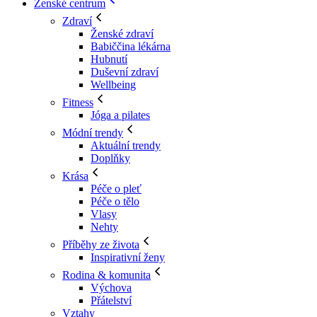
Ženské centrum
Zdraví
Ženské zdraví
Babiččina lékárna
Hubnutí
Duševní zdraví
Wellbeing
Fitness
Jóga a pilates
Módní trendy
Aktuální trendy
Doplňky
Krása
Péče o pleť
Péče o tělo
Vlasy
Nehty
Příběhy ze života
Inspirativní ženy
Rodina & komunita
Výchova
Přátelství
Vztahy