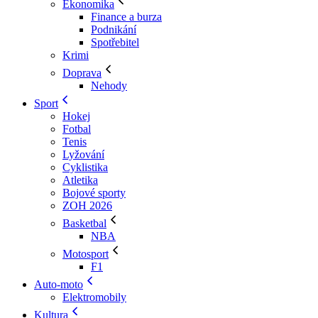
Ekonomika
Finance a burza
Podnikání
Spotřebitel
Krimi
Doprava
Nehody
Sport
Hokej
Fotbal
Tenis
Lyžování
Cyklistika
Atletika
Bojové sporty
ZOH 2026
Basketbal
NBA
Motosport
F1
Auto-moto
Elektromobily
Kultura