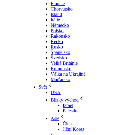
Francie
Chorvatsko
Island
Itálie
Německo
Polsko
Rakousko
Řecko
Rusko
Španělsko
Švédsko
Velká Británie
Rumunsko
Válka na Ukrajině
Maďarsko
Svět
USA
Blízký východ
Izrael
Palestina
Asie
Čína
Jižní Korea