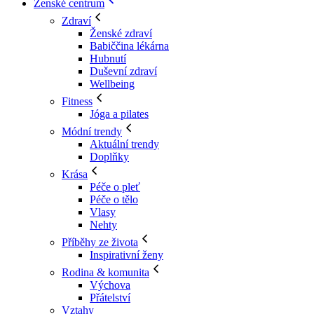
Ženské centrum
Zdraví
Ženské zdraví
Babiččina lékárna
Hubnutí
Duševní zdraví
Wellbeing
Fitness
Jóga a pilates
Módní trendy
Aktuální trendy
Doplňky
Krása
Péče o pleť
Péče o tělo
Vlasy
Nehty
Příběhy ze života
Inspirativní ženy
Rodina & komunita
Výchova
Přátelství
Vztahy