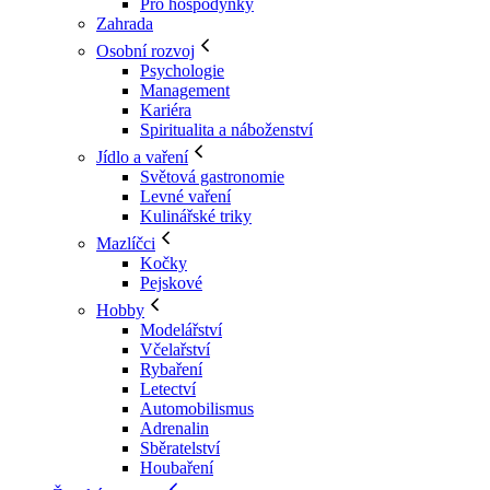
Pro hospodyňky
Zahrada
Osobní rozvoj
Psychologie
Management
Kariéra
Spiritualita a náboženství
Jídlo a vaření
Světová gastronomie
Levné vaření
Kulinářské triky
Mazlíčci
Kočky
Pejskové
Hobby
Modelářství
Včelařství
Rybaření
Letectví
Automobilismus
Adrenalin
Sběratelství
Houbaření