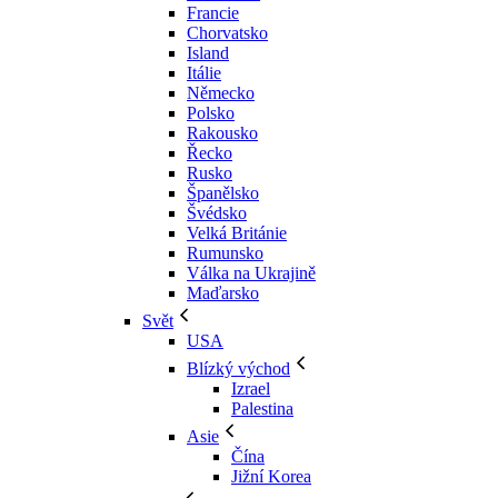
Francie
Chorvatsko
Island
Itálie
Německo
Polsko
Rakousko
Řecko
Rusko
Španělsko
Švédsko
Velká Británie
Rumunsko
Válka na Ukrajině
Maďarsko
Svět
USA
Blízký východ
Izrael
Palestina
Asie
Čína
Jižní Korea