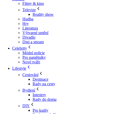
Filmy & kino
Televize
Reality show
Hudba
Hry
Literatura
Výtvarné umění
Divadlo
Digi a stream
Celebrity
Módní policie
Pro pamětníky
Nové tváře
Lifestyle
Cestování
Destinace
Rady na cesty
Bydlení
Interiery
Rady do domu
DIY
Pro kutily