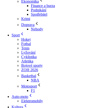
Ekonomika
Finance a burza
Podnikání
Spotřebitel
Krimi
Doprava
Nehody
Sport
Hokej
Fotbal
Tenis
Lyžování
Cyklistika
Atletika
Bojové sporty
ZOH 2026
Basketbal
NBA
Motosport
F1
Auto-moto
Elektromobily
Kultura