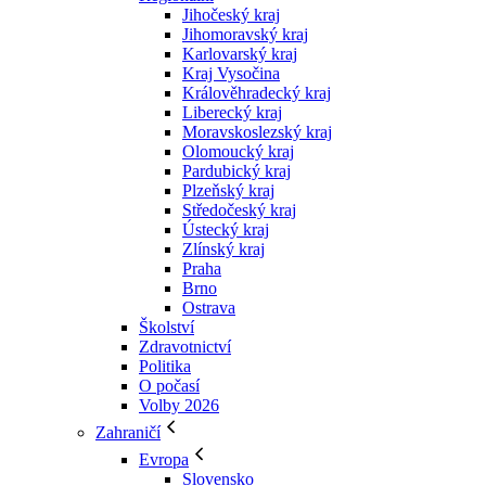
Jihočeský kraj
Jihomoravský kraj
Karlovarský kraj
Kraj Vysočina
Králověhradecký kraj
Liberecký kraj
Moravskoslezský kraj
Olomoucký kraj
Pardubický kraj
Plzeňský kraj
Středočeský kraj
Ústecký kraj
Zlínský kraj
Praha
Brno
Ostrava
Školství
Zdravotnictví
Politika
O počasí
Volby 2026
Zahraničí
Evropa
Slovensko