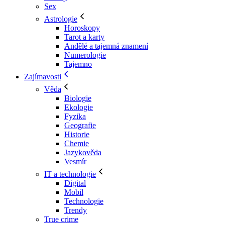
Sex
Astrologie
Horoskopy
Tarot a karty
Andělé a tajemná znamení
Numerologie
Tajemno
Zajímavosti
Věda
Biologie
Ekologie
Fyzika
Geografie
Historie
Chemie
Jazykověda
Vesmír
IT a technologie
Digital
Mobil
Technologie
Trendy
True crime