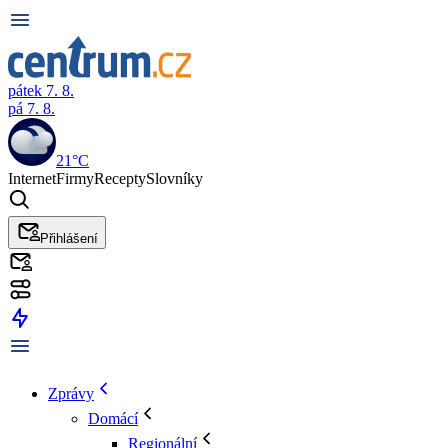
pátek 7. 8.
pá 7. 8.
21°C
Internet
Firmy
Recepty
Slovníky
Přihlášení
Zprávy
Domácí
Regionální