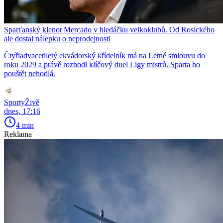
Sparťanský klenot Mercado v hledáčku velkoklubů. Od Rosického
ale dostal nálepku o neprodejnosti
Čtyřiadvacetiletý ekvádorský křídelník má na Letné smlouvu do
roku 2029 a právě rozhodl klíčový duel Ligy mistrů. Sparta ho
pouštět nehodlá.
SportyŽivě
dnes, 17:16
4 min
Reklama