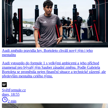
Audi změnilo pravidla hry. Bortoleto chválí nový tým i jeho
mentalitu
Audi vstoupilo do formule 1 s velkými ambicemi a jeho příchod
znamenal pro bývalý tým Sauber zásadní změnu. Podle Gabriela
Bortoleta se proměnila nejen finanční situace a technické zázemí, ale
především mentalita celého týmu.
SvětFormule.cz
dnes, 18:55
2 min