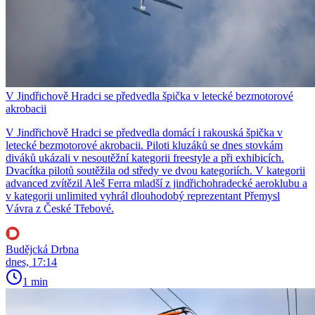
V Jindřichově Hradci se předvedla špička v letecké bezmotorové
akrobacii
V Jindřichově Hradci se předvedla domácí i rakouská špička v
letecké bezmotorové akrobacii. Piloti kluzáků se dnes stovkám
diváků ukázali v nesoutěžní kategorii freestyle a při exhibicích.
Dvacítka pilotů soutěžila od středy ve dvou kategoriích. V kategorii
advanced zvítězil Aleš Ferra mladší z jindřichohradecké aeroklubu a
v kategorii unlimited vyhrál dlouhodobý reprezentant Přemysl
Vávra z České Třebové.
Budějcká Drbna
dnes, 17:14
1 min