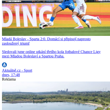
Mladá Boleslav - Sparta 2:0. Domácí si připisují naprosto
zasloužený triumf
Sledovali jsme online utkání třetího kola fotbalové Chance Ligy
mezi Mladou Boleslaví a Spartou Praha.
Aktuálně.cz - Sport
dnes, 17:48
Reklama