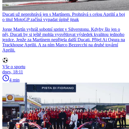
Ducati už neprohrává jen s Martínem. Prohrává s celou Aprilií a boj
o titul MotoGP začíná vypadat úplně jinak
Jorge Martín vyhrál sobotní sprint v Silverstonu. Kdyby šlo jen o
něj, Ducati by si ještě mohla vysvětlovat výsledek kvalitou jednoho
jezdce. Jenže za Martínem nepřijela další Ducati. Přijel Ai Ogura na
Trackhouse Aprilii. A za ním Marco Bezzecchi na druhé tovární
Aprilii.
Vše o sportu
dnes, 18:11
4 min