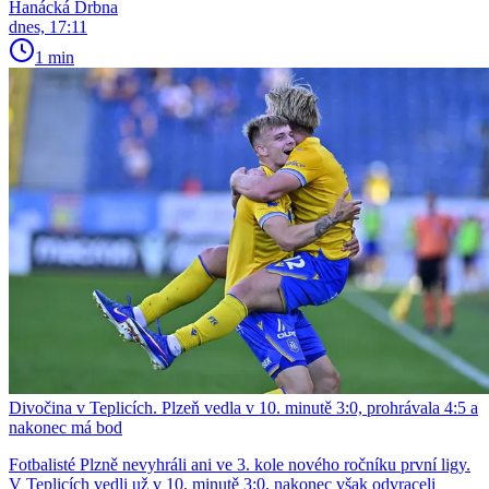
Hanácká Drbna
dnes, 17:11
1 min
Divočina v Teplicích. Plzeň vedla v 10. minutě 3:0, prohrávala 4:5 a
nakonec má bod
Fotbalisté Plzně nevyhráli ani ve 3. kole nového ročníku první ligy.
V Teplicích vedli už v 10. minutě 3:0, nakonec však odvraceli