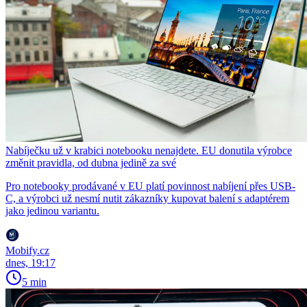
Nabíječku už v krabici notebooku nenajdete. EU donutila výrobce
změnit pravidla, od dubna jedině za své
Pro notebooky prodávané v EU platí povinnost nabíjení přes USB-
C, a výrobci už nesmí nutit zákazníky kupovat balení s adaptérem
jako jedinou variantu.
Mobify.cz
dnes, 19:17
5 min