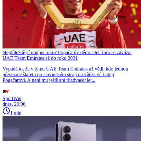
Nejdůležitější podpis roku? Pogačarův dědic Del Toro se zavázal
UAE Team Emirates až do roku 2031
Vypadá to, že v týmu UAE Team Emirates už vědí, kdo jednou
převezme štafetu po slovinském stroji na vítězství Tadeji
Pogačarovi. A není mu ještě ani třiadvacet let...
SportWin
dnes, 20:06
1 min