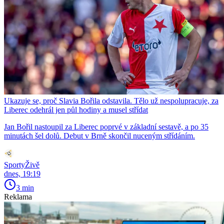
Ukazuje se, proč Slavia Bořila odstavila. Tělo už nespolupracuje, za
Liberec odehrál jen půl hodiny a musel střídat
Jan Bořil nastoupil za Liberec poprvé v základní sestavě, a po 35
minutách šel dolů. Debut v Brně skončil nuceným střídáním.
SportyŽivě
dnes, 19:19
3 min
Reklama