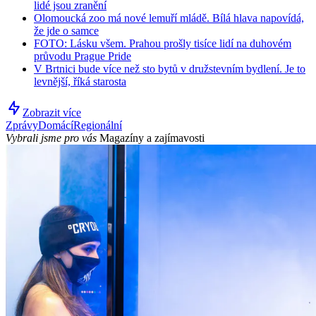
lidé jsou zranění
Olomoucká zoo má nové lemuří mládě. Bílá hlava napovídá,
že jde o samce
FOTO: Lásku všem. Prahou prošly tisíce lidí na duhovém
průvodu Prague Pride
V Brtnici bude více než sto bytů v družstevním bydlení. Je to
levnější, říká starosta
Zobrazit více
Zprávy
Domácí
Regionální
Vybrali jsme pro vás
Magazíny a zajímavosti