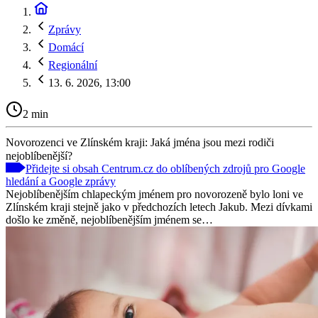
Zprávy
Domácí
Regionální
13. 6. 2026, 13:00
2 min
Novorozenci ve Zlínském kraji: Jaká jména jsou mezi rodiči
nejoblíbenější?
Přidejte si obsah Centrum.cz do oblíbených zdrojů pro Google
hledání a Google zprávy
Nejoblíbenějším chlapeckým jménem pro novorozeně bylo loni ve
Zlínském kraji stejně jako v předchozích letech Jakub. Mezi dívkami
došlo ke změně, nejoblíbenějším jménem se…