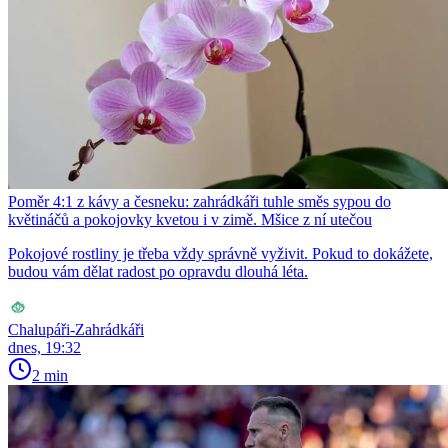
Poměr 4:1 z kávy a česneku: zahrádkáři tuhle směs sypou do
květináčů a pokojovky kvetou i v zimě. Mšice z ní utečou
Pokojové rostliny je třeba vždy správně vyživit. Pokud to dokážete,
budou vám dělat radost po opravdu dlouhá léta.
Chalupáři-Zahrádkáři
dnes, 19:32
2 min