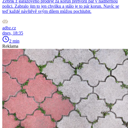
Žebřík z garážového prodeje za korun přetvořil pár v nádhernou
polici. Zabralo jim to jen chvilku a stálo je to pár korun. Navíc se
teď každé návštěvě svým dílem můžou pochlubit.
adbz.cz
dnes, 18:35
2 min
Reklama