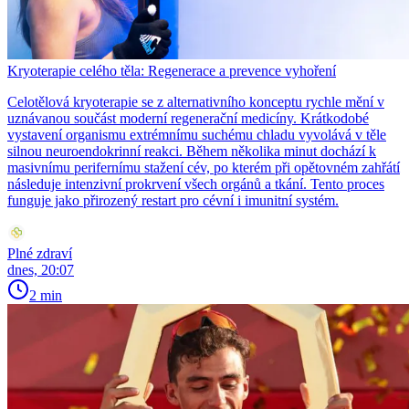
Kryoterapie celého těla: Regenerace a prevence vyhoření
Celotělová kryoterapie se z alternativního konceptu rychle mění v
uznávanou součást moderní regenerační medicíny. Krátkodobé
vystavení organismu extrémnímu suchému chladu vyvolává v těle
silnou neuroendokrinní reakci. Během několika minut dochází k
masivnímu perifernímu stažení cév, po kterém při opětovném zahřátí
následuje intenzivní prokrvení všech orgánů a tkání. Tento proces
funguje jako přirozený restart pro cévní i imunitní systém.
Plné zdraví
dnes, 20:07
2 min