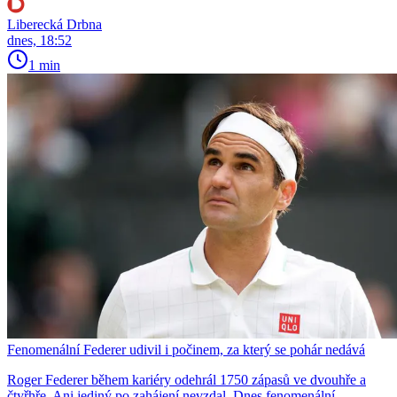
Liberecká Drbna
dnes, 18:52
1 min
Fenomenální Federer udivil i počinem, za který se pohár nedává
Roger Federer během kariéry odehrál 1750 zápasů ve dvouhře a
čtyřhře. Ani jediný po zahájení nevzdal. Dnes fenomenální