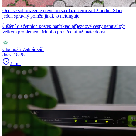
Ocet se solí rozežere plevel mezi dlaždicemi za 12 hodin. Stačí
jeden správný poměr, jinak to nefunguje
Čištění dlažebních kostek například příjezdové cesty nemusí být
velkým problémem. Mnoho prostředků už máte doma.
Chalupáři-Zahrádkáři
dnes, 18:28
2 min