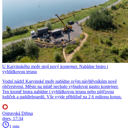
U Karvinského moře stojí nový kontejner. Nabídne bistro i
vyhlídkovou terasu
Vodní nádrž Karvinské moře nabídne svým návštěvníkům nové
občerstvení. Město na místě nechalo vybudovat gastro kontejner.
Ten kromě bistra nabídne i vyhlídkovou terasu nebo půjčovnu
lodiček a paddleboardů. Vše vyjde přibližně na 2,6 milionu korun.
Ostravská Drbna
dnes, 17:34
1 min