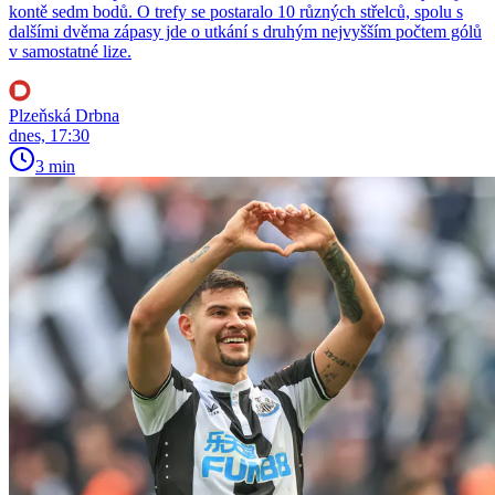
kontě sedm bodů. O trefy se postaralo 10 různých střelců, spolu s
dalšími dvěma zápasy jde o utkání s druhým nejvyšším počtem gólů
v samostatné lize.
Plzeňská Drbna
dnes, 17:30
3 min