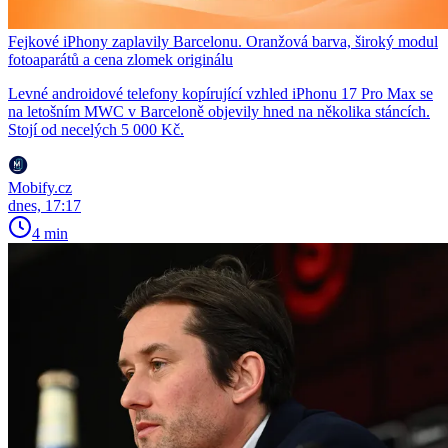
Fejkové iPhony zaplavily Barcelonu. Oranžová barva, široký modul
fotoaparátů a cena zlomek originálu
Levné androidové telefony kopírující vzhled iPhonu 17 Pro Max se
na letošním MWC v Barceloně objevily hned na několika stáncích.
Stojí od necelých 5 000 Kč.
Mobify.cz
dnes, 17:17
4 min