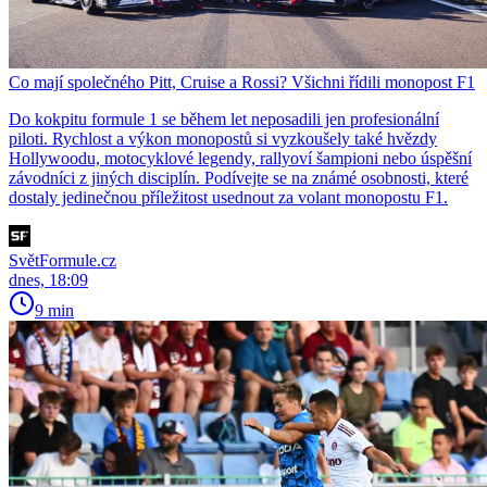
Co mají společného Pitt, Cruise a Rossi? Všichni řídili monopost F1
Do kokpitu formule 1 se během let neposadili jen profesionální
piloti. Rychlost a výkon monopostů si vyzkoušely také hvězdy
Hollywoodu, motocyklové legendy, rallyoví šampioni nebo úspěšní
závodníci z jiných disciplín. Podívejte se na známé osobnosti, které
dostaly jedinečnou příležitost usednout za volant monopostu F1.
SvětFormule.cz
dnes, 18:09
9 min