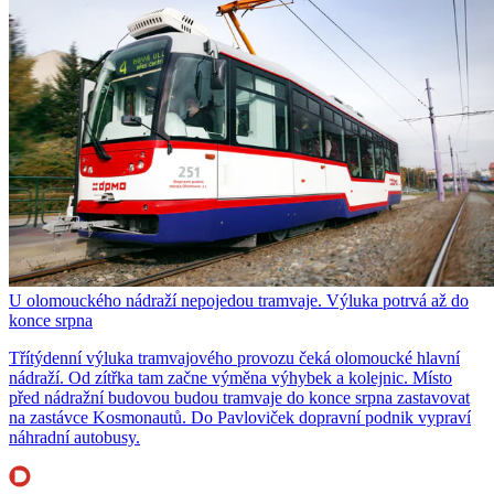
U olomouckého nádraží nepojedou tramvaje. Výluka potrvá až do
konce srpna
Třítýdenní výluka tramvajového provozu čeká olomoucké hlavní
nádraží. Od zítřka tam začne výměna výhybek a kolejnic. Místo
před nádražní budovou budou tramvaje do konce srpna zastavovat
na zastávce Kosmonautů. Do Pavloviček dopravní podnik vypraví
náhradní autobusy.