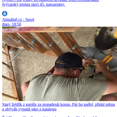
švýcarský tenista slaví 45. narozeniny.
Aktuálně.cz - Sport
dnes, 18:50
Starý žebřík z garáže za stopadesát korun. Pár ho natřel, přidal prkna
a obývák vypadá jako z katalogu