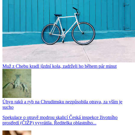
Muž z Chebu kradl jízdní kola, zadrželi ho během pár minut
Úhyn raků a ryb na Chrudimsku nezpůsobila otrava, za vším je
sucho
Spekulace o otravě modrou skalicí Česká inspekce životního
prostředí (ČIŽP) vyvrátila. Ředitelka oblastního...