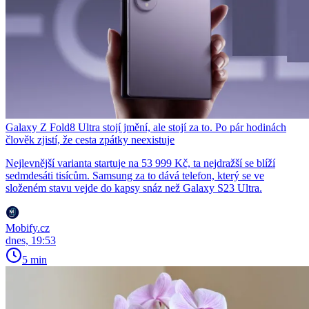
Galaxy Z Fold8 Ultra stojí jmění, ale stojí za to. Po pár hodinách
člověk zjistí, že cesta zpátky neexistuje
Nejlevnější varianta startuje na 53 999 Kč, ta nejdražší se blíží
sedmdesáti tisícům. Samsung za to dává telefon, který se ve
složeném stavu vejde do kapsy snáz než Galaxy S23 Ultra.
Mobify.cz
dnes, 19:53
5 min