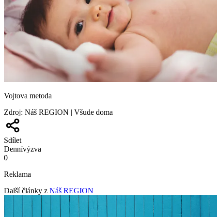
Vojtova metoda
Zdroj
:
Náš REGION | Všude doma
Sdílet
Denní
výzva
0
Reklama
Další články z
Náš REGION