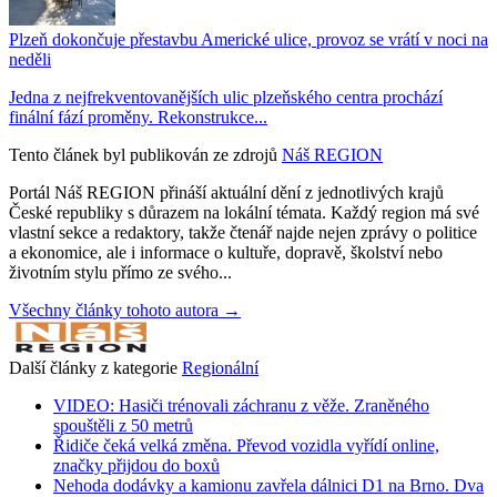
Plzeň dokončuje přestavbu Americké ulice, provoz se vrátí v noci na
neděli
Jedna z nejfrekventovanějších ulic plzeňského centra prochází
finální fází proměny. Rekonstrukce...
Tento článek byl publikován ze zdrojů
Náš REGION
Portál Náš REGION přináší aktuální dění z jednotlivých krajů
České republiky s důrazem na lokální témata. Každý region má své
vlastní sekce a redaktory, takže čtenář najde nejen zprávy o politice
a ekonomice, ale i informace o kultuře, dopravě, školství nebo
životním stylu přímo ze svého...
Všechny články tohoto autora →
Další články z kategorie
Regionální
VIDEO: Hasiči trénovali záchranu z věže. Zraněného
spouštěli z 50 metrů
Řidiče čeká velká změna. Převod vozidla vyřídí online,
značky přijdou do boxů
Nehoda dodávky a kamionu zavřela dálnici D1 na Brno. Dva