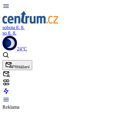
sobota 8. 8.
so 8. 8.
24°C
Přihlášení
Reklama