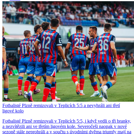
Fotbalisté Plzně remizovali v Teplicích 5:5 a nevyhráli ani třetí
ligové kolo
Fotbalisté Plzně remizovali v Teplicích 5:5, i když vedli o tři branky,
a nezvítězili ani ve třetím ligovém kole. Severočeši naopak v nové
sezoně stále neprohráli a v součtu s úvodními dvěma triumfy mají na