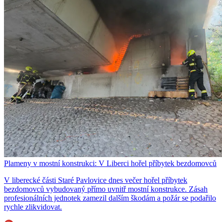
Plameny v mostní konstrukci: V Liberci hořel příbytek bezdomovců
V liberecké části Staré Pavlovice dnes večer hořel příbytek
bezdomovců vybudovaný přímo uvnitř mostní konstrukce. Zásah
profesionálních jednotek zamezil dalším škodám a požár se podařilo
rychle zlikvidovat.