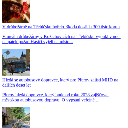
V drůbežárně na Třebíčsku hořelo, škoda dosáhla 300 tisíc korun
V areálu drůbežárny v Kožichovicích na Třebíčsku vypukl v noci
na pátek požár. Hasiči vyjeli na místo...
Hledá se autobusový dopravce, který pro Přerov zajistí MHD na
dalších deset let
Přerov hledá dopravce, který bude od roku 2028 zajišťovat
městskou autobusovou dopravu. O vypsání veřejné...