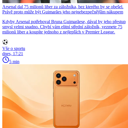
Arsenal dal 75 milionů liber za záložníka, bez kterého by se obešel.
Právě proto může být Guimarães jeho nejnebezpečnějším nákupem
Kdyby Arsenal potřeboval Bruna Guimarãese, dával by jeho přestup
smysl velmi snadno. Chybí vám elitní střední záložník, vezmete 75
milionů liber a koupíte jednoho z nejlepších v Premier League.
Vše o sportu
dnes, 17:21
5 min