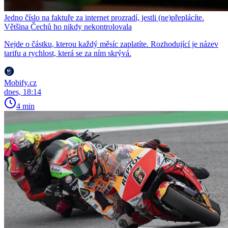
Jedno číslo na faktuře za internet prozradí, jestli (ne)přeplácíte.
Většina Čechů ho nikdy nekontrolovala
Nejde o částku, kterou každý měsíc zaplatíte. Rozhodující je název
tarifu a rychlost, která se za ním skrývá.
Mobify.cz
dnes, 18:14
4 min