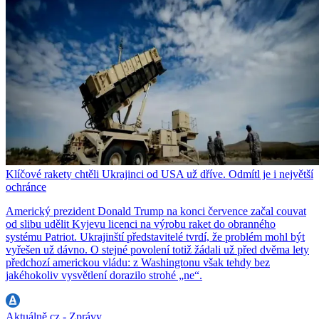
Klíčové rakety chtěli Ukrajinci od USA už dříve. Odmítl je i největší
ochránce
Americký prezident Donald Trump na konci července začal couvat
od slibu udělit Kyjevu licenci na výrobu raket do obranného
systému Patriot. Ukrajinští představitelé tvrdí, že problém mohl být
vyřešen už dávno. O stejné povolení totiž žádali už před dvěma lety
předchozí americkou vládu: z Washingtonu však tehdy bez
jakéhokoliv vysvětlení dorazilo strohé „ne“.
Aktuálně.cz - Zprávy