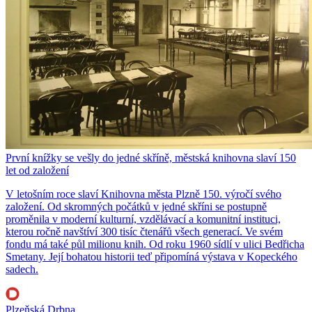
První knížky se vešly do jedné skříně, městská knihovna slaví 150
let od založení
V letošním roce slaví Knihovna města Plzně 150. výročí svého
založení. Od skromných počátků v jedné skříni se postupně
proměnila v moderní kulturní, vzdělávací a komunitní instituci,
kterou ročně navštíví 300 tisíc čtenářů všech generací. Ve svém
fondu má také půl milionu knih. Od roku 1960 sídlí v ulici Bedřicha
Smetany. Její bohatou historii teď připomíná výstava v Kopeckého
sadech.
Plzeňská Drbna