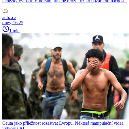
nehezky vymstít. V horším případě hrozí i riziko požáru domácnosti.
adbz.cz
dnes, 16:25
1 min
Ceuta jako příležitost rozeštvat Evropu. Některá manipulační videa
vytvořila AI