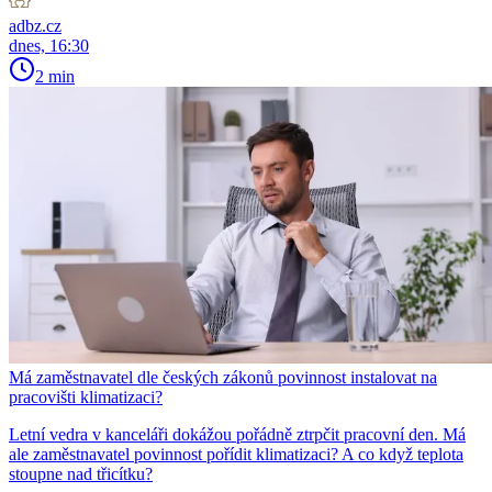
adbz.cz
dnes, 16:30
2 min
Má zaměstnavatel dle českých zákonů povinnost instalovat na
pracovišti klimatizaci?
Letní vedra v kanceláři dokážou pořádně ztrpčit pracovní den. Má
ale zaměstnavatel povinnost pořídit klimatizaci? A co když teplota
stoupne nad třicítku?