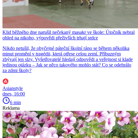
Klid běžného dne narušil nečekaný masakr ve škole: Útočník nebral
ohled na nikoho, výpovědi přeživších trhají srdce
Nikdo netušil, že obyčejné páteční školní ráno se během několika
minut promění v tragédii, která otřese celou zemí. Příbuzným
zbývají jen slzy. Vyšetřovatelé hledají odpovědi a veřejnost si klade
jedinou otázku – Jak se něco takového mohlo stát? Co se odehrálo
za zdmi školy?
Asianstyle
dnes, 16:00
6 min
Reklama