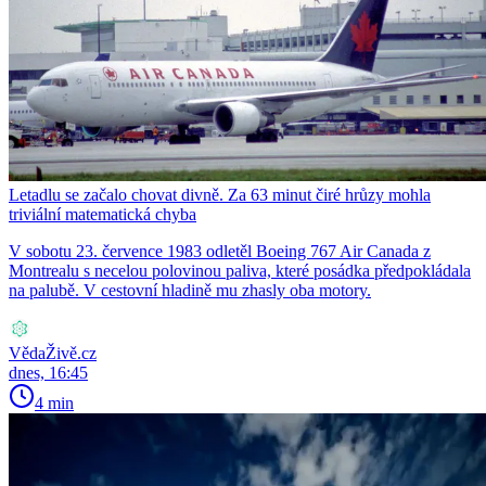
Letadlu se začalo chovat divně. Za 63 minut čiré hrůzy mohla
triviální matematická chyba
V sobotu 23. července 1983 odletěl Boeing 767 Air Canada z
Montrealu s necelou polovinou paliva, které posádka předpokládala
na palubě. V cestovní hladině mu zhasly oba motory.
VědaŽivě.cz
dnes, 16:45
4 min