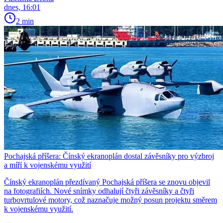
dnes, 16:01
2 min
Pochajská příšera: Čínský ekranoplán dostal závěsníky pro výzbroj
a míří k vojenskému využití
Čínský ekranoplán přezdívaný Pochajská příšera se znovu objevil
na fotografiích. Nové snímky odhalují čtyři závěsníky a čtyři
turbovrtulové motory, což naznačuje možný posun projektu směrem
k vojenskému využití.