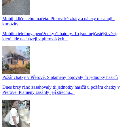
Mobil, klíče nebo mačeta. Přerovské ztráty a nálezy obsahují i
kuriozity
Mobilní telefony, peněženky či batohy. To jsou nejčastější věci,
které lidé nacházejí v přerovských...
Požár chatky v Přerově. S plameny bojovaly tři jednotky hasičů
Dnes brzy ráno zasahovaly tři jednotky hasičů u požáru chatky v
Přerově. Plameny zasáhly její střechu,...