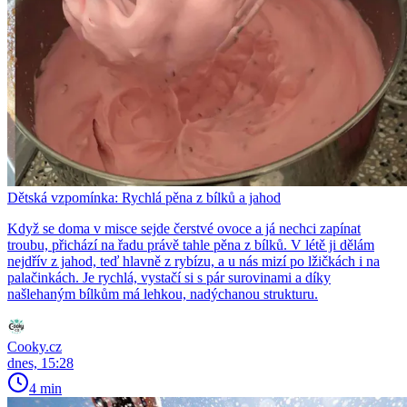
Dětská vzpomínka: Rychlá pěna z bílků a jahod
Když se doma v misce sejde čerstvé ovoce a já nechci zapínat
troubu, přichází na řadu právě tahle pěna z bílků. V létě ji dělám
nejdřív z jahod, teď hlavně z rybízu, a u nás mizí po lžičkách i na
palačinkách. Je rychlá, vystačí si s pár surovinami a díky
našlehaným bílkům má lehkou, nadýchanou strukturu.
Cooky.cz
dnes, 15:28
4 min