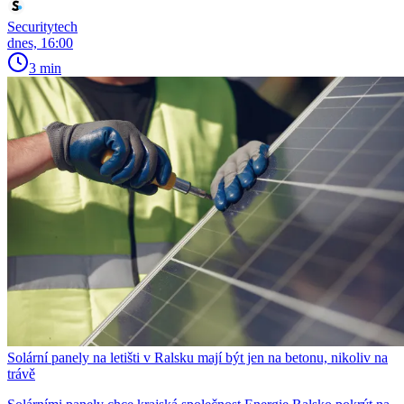
Securitytech
dnes, 16:00
3 min
Solární panely na letišti v Ralsku mají být jen na betonu, nikoliv na
trávě