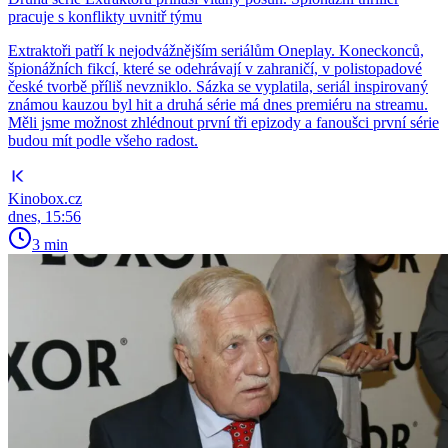
pracuje s konflikty uvnitř týmu
Extraktoři patří k nejodvážnějším seriálům Oneplay. Koneckonců,
špionážních fikcí, které se odehrávají v zahraničí, v polistopadové
české tvorbě příliš nevzniklo. Sázka se vyplatila, seriál inspirovaný
známou kauzou byl hit a druhá série má dnes premiéru na streamu.
Měli jsme možnost zhlédnout první tři epizody a fanoušci první série
budou mít podle všeho radost.
Kinobox.cz
dnes, 15:56
3 min