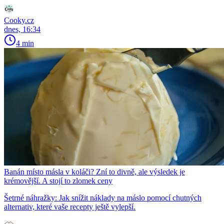
Cooky.cz
dnes, 16:34
4 min
Banán místo másla v koláči? Zní to divně, ale výsledek je
krémovější. A stojí to zlomek ceny
Šetrné náhražky: Jak snížit náklady na máslo pomocí chutných
alternativ, které vaše recepty ještě vylepší.