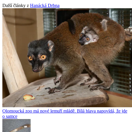
Další články z
Hanácká Drbna
Olomoucká zoo má nové lemuří mládě. Bílá hlava napovídá, že jde
o samce