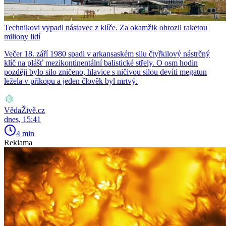
Technikovi vypadl nástavec z klíče. Za okamžik ohrozil raketou
miliony lidí
Večer 18. září 1980 spadl v arkansaském silu čtyřkilový nástrčný
klíč na plášť mezikontinentální balistické střely. O osm hodin
později bylo silo zničeno, hlavice s ničivou silou devíti megatun
ležela v příkopu a jeden člověk byl mrtvý.
VědaŽivě.cz
dnes, 15:41
4 min
Reklama