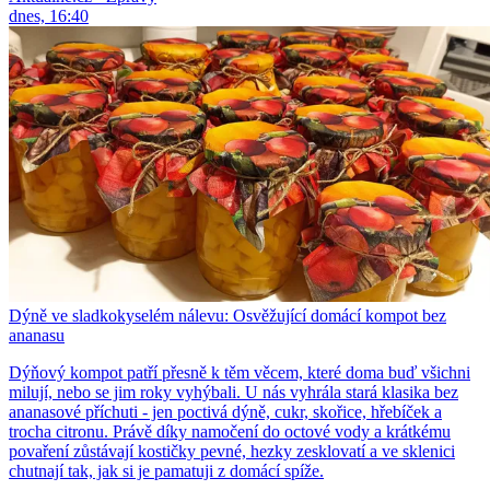
dnes, 16:40
Dýně ve sladkokyselém nálevu: Osvěžující domácí kompot bez
ananasu
Dýňový kompot patří přesně k těm věcem, které doma buď všichni
milují, nebo se jim roky vyhýbali. U nás vyhrála stará klasika bez
ananasové příchuti - jen poctivá dýně, cukr, skořice, hřebíček a
trocha citronu. Právě díky namočení do octové vody a krátkému
povaření zůstávají kostičky pevné, hezky zesklovatí a ve sklenici
chutnají tak, jak si je pamatuji z domácí spíže.