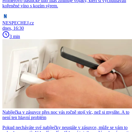
Homérovo básnické dílo Ilias zmiňuje vojáky, kteří si vychutnávali
kořeněné víno s kozím sýrem.
NESPECHEJ.cz
dnes, 16:30
3 min
Nabíječka v zásuvce přes noc vás ročně stojí víc, než si myslíte. A to
není ten hlavní problém
Pokud necháváte své nabíječky neustále v zásuvce, může se vám to