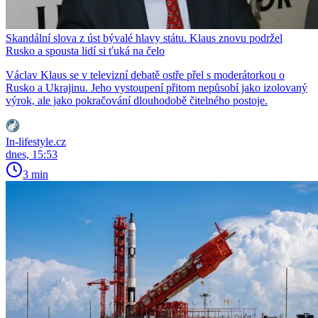
Skandální slova z úst bývalé hlavy státu. Klaus znovu podržel
Rusko a spousta lidí si ťuká na čelo
Václav Klaus se v televizní debatě ostře přel s moderátorkou o
Rusko a Ukrajinu. Jeho vystoupení přitom nepůsobí jako izolovaný
výrok, ale jako pokračování dlouhodobě čitelného postoje.
In-lifestyle.cz
dnes, 15:53
3 min