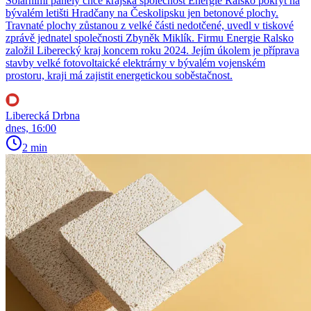
Solárními panely chce krajská společnost Energie Ralsko pokrýt na
bývalém letišti Hradčany na Českolipsku jen betonové plochy.
Travnaté plochy zůstanou z velké části nedotčené, uvedl v tiskové
zprávě jednatel společnosti Zbyněk Miklík. Firmu Energie Ralsko
založil Liberecký kraj koncem roku 2024. Jejím úkolem je příprava
stavby velké fotovoltaické elektrárny v bývalém vojenském
prostoru, kraji má zajistit energetickou soběstačnost.
Liberecká Drbna
dnes, 16:00
2 min