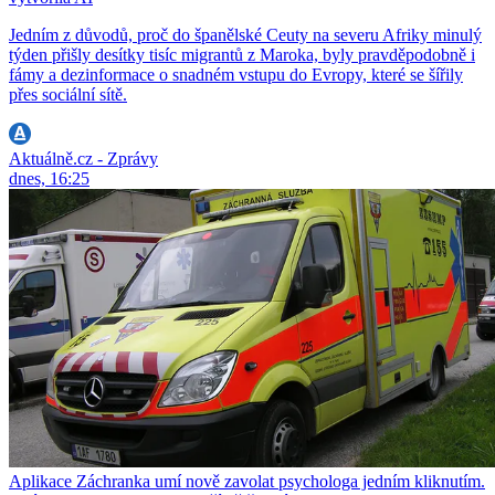
Jedním z důvodů, proč do španělské Ceuty na severu Afriky minulý
týden přišly desítky tisíc migrantů z Maroka, byly pravděpodobně i
fámy a dezinformace o snadném vstupu do Evropy, které se šířily
přes sociální sítě.
Aktuálně.cz - Zprávy
dnes, 16:25
Aplikace Záchranka umí nově zavolat psychologa jedním kliknutím.