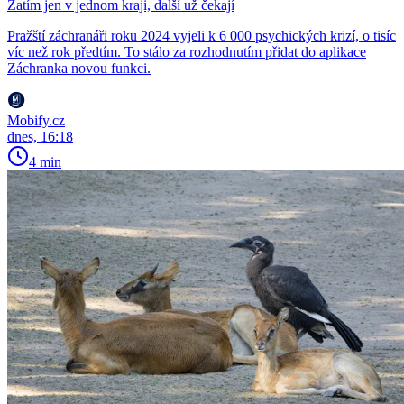
Zatím jen v jednom kraji, další už čekají
Pražští záchranáři roku 2024 vyjeli k 6 000 psychických krizí, o tisíc
víc než rok předtím. To stálo za rozhodnutím přidat do aplikace
Záchranka novou funkci.
Mobify.cz
dnes, 16:18
4 min