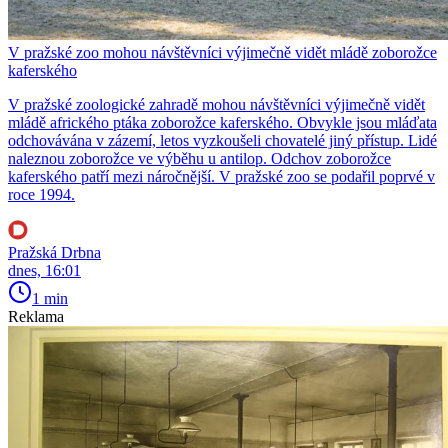
V pražské zoo mohou návštěvníci výjimečně vidět mládě zoborožce
kaferského
V pražské zoologické zahradě mohou návštěvníci výjimečně vidět
mládě afrického ptáka zoborožce kaferského. Obvykle jsou mláďata
odchovávána v zázemí, letos vyzkoušeli chovatelé jiný přístup. Lidé
naleznou zoborožce ve výběhu u antilop. Odchov zoborožce
kaferského patří mezi náročnější. V pražské zoo se podařil poprvé v
roce 1994.
Pražská Drbna
dnes, 16:01
1 min
Reklama