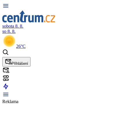
sobota 8. 8.
so 8. 8.
26°C
Přihlášení
Reklama