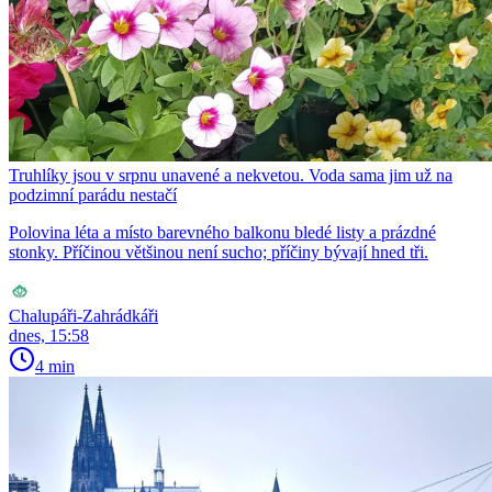
Truhlíky jsou v srpnu unavené a nekvetou. Voda sama jim už na
podzimní parádu nestačí
Polovina léta a místo barevného balkonu bledé listy a prázdné
stonky. Příčinou většinou není sucho; příčiny bývají hned tři.
Chalupáři-Zahrádkáři
dnes, 15:58
4 min