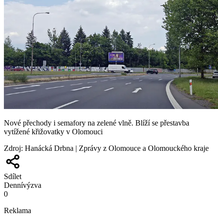
Nové přechody i semafory na zelené vlně. Blíží se přestavba
vytížené křižovatky v Olomouci
Zdroj
:
Hanácká Drbna | Zprávy z Olomouce a Olomouckého kraje
Sdílet
Denní
výzva
0
Reklama