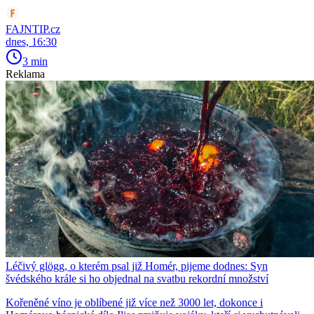
FAJNTIP.cz
dnes, 16:30
3 min
Reklama
Léčivý glögg, o kterém psal již Homér, pijeme dodnes: Syn
švédského krále si ho objednal na svatbu rekordní množství
Kořeněné víno je oblíbené již více než 3000 let, dokonce i