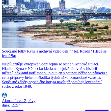
Současné fotky Rýna a archivní video dělí 77 let. Rozdíl? Hledá se
jen těžko
Nejdůležitější evropská vodní tepna se ocitla v kritické situaci.
Hladina Rýna v Německu klesla na nejnižší úroveň v historii
měření, nákladní lodě mohou plout jen s pětinou běžného nákladu a
cena přepravy během několika týdnů několikanásobně vzrostla.
Současné záběry vyschlého koryta navíc připomínají legendární
sucho z roku 1949.
Aktuálně.cz - Zprávy
dnes, 15:57