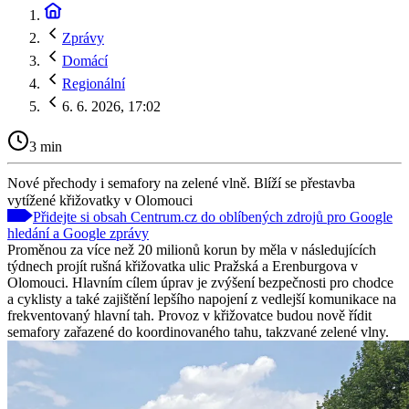
Zprávy
Domácí
Regionální
6. 6. 2026, 17:02
3 min
Nové přechody i semafory na zelené vlně. Blíží se přestavba
vytížené křižovatky v Olomouci
Přidejte si obsah Centrum.cz do oblíbených zdrojů pro Google
hledání a Google zprávy
Proměnou za více než 20 milionů korun by měla v následujících
týdnech projít rušná křižovatka ulic Pražská a Erenburgova v
Olomouci. Hlavním cílem úprav je zvýšení bezpečnosti pro chodce
a cyklisty a také zajištění lepšího napojení z vedlejší komunikace na
frekventovaný hlavní tah. Provoz v křižovatce budou nově řídit
semafory zařazené do koordinovaného tahu, takzvané zelené vlny.