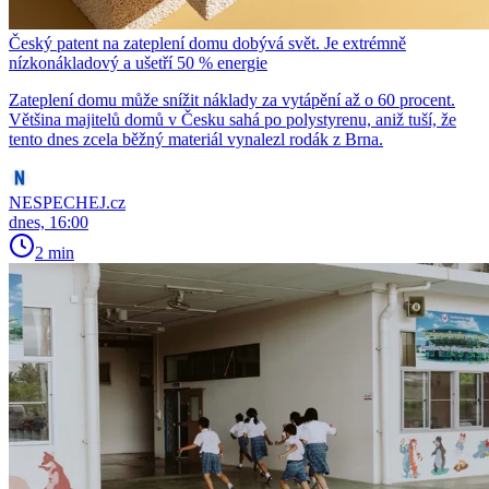
Český patent na zateplení domu dobývá svět. Je extrémně
nízkonákladový a ušetří 50 % energie
Zateplení domu může snížit náklady za vytápění až o 60 procent.
Většina majitelů domů v Česku sahá po polystyrenu, aniž tuší, že
tento dnes zcela běžný materiál vynalezl rodák z Brna.
NESPECHEJ.cz
dnes, 16:00
2 min