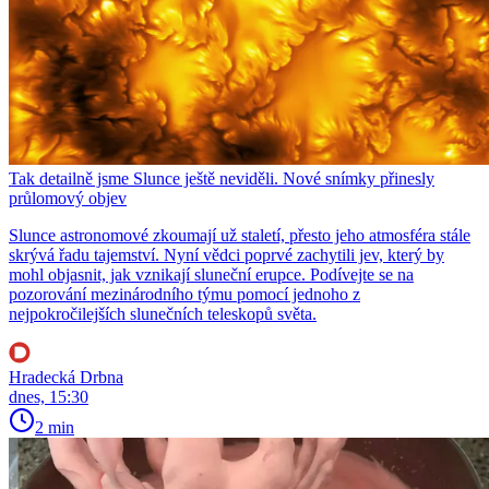
Tak detailně jsme Slunce ještě neviděli. Nové snímky přinesly
průlomový objev
Slunce astronomové zkoumají už staletí, přesto jeho atmosféra stále
skrývá řadu tajemství. Nyní vědci poprvé zachytili jev, který by
mohl objasnit, jak vznikají sluneční erupce. Podívejte se na
pozorování mezinárodního týmu pomocí jednoho z
nejpokročilejších slunečních teleskopů světa.
Hradecká Drbna
dnes, 15:30
2 min