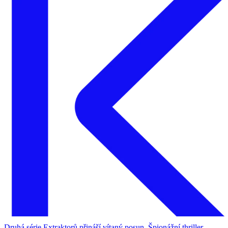
Druhá série Extraktorů přináší vítaný posun. Špionážní thriller