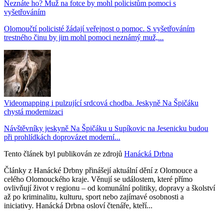
Neznáte ho? Muž na fotce by mohl policistům pomoci s
vyšetřováním
Olomoučtí policisté žádají veřejnost o pomoc. S vyšetřováním
trestného činu by jim mohl pomoci neznámý muž,...
Videomapping i pulzující srdcová chodba. Jeskyně Na Špičáku
chystá modernizaci
Návštěvníky jeskyně Na Špičáku u Supíkovic na Jesenicku budou
při prohlídkách doprovázet moderní...
Tento článek byl publikován ze zdrojů
Hanácká Drbna
Články z Hanácké Drbny přinášejí aktuální dění z Olomouce a
celého Olomouckého kraje. Věnují se událostem, které přímo
ovlivňují život v regionu – od komunální politiky, dopravy a školství
až po kriminalitu, kulturu, sport nebo zajímavé osobnosti a
iniciativy. Hanácká Drbna osloví čtenáře, kteří...