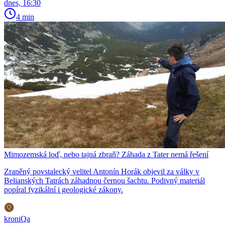
dnes, 16:30
4 min
Mimozemská loď, nebo tajná zbraň? Záhada z Tater nemá řešení
Zraněný povstalecký velitel Antonín Horák objevil za války v
Belianských Tatrách záhadnou černou šachtu. Podivný materiál
popíral fyzikální i geologické zákony.
kroniQa