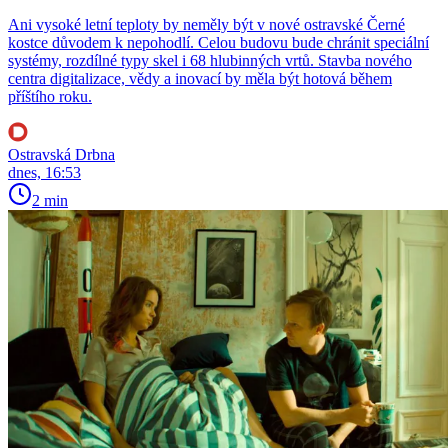
Ani vysoké letní teploty by neměly být v nové ostravské Černé
kostce důvodem k nepohodlí. Celou budovu bude chránit speciální
systémy, rozdílné typy skel i 68 hlubinných vrtů. Stavba nového
centra digitalizace, vědy a inovací by měla být hotová během
příštího roku.
Ostravská Drbna
dnes, 16:53
2 min