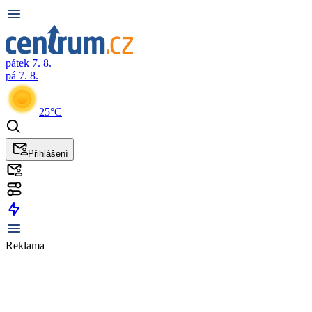
pátek 7. 8.
pá 7. 8.
25°C
Přihlášení
Reklama