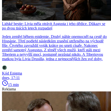
Lidské bestie: Livia měla otrávit Augusta i jeho dědice. Důkazy se
po dvou tisících letech rozpadají
Jeden zemřel během epidemie. Druhý náhle onemocněl na cestě do
Hispánie. Třetí podlehl následkům zranění utrženého na východě
říše. Čtvrtého zavraždil voják krátce po smrti císaře. Nakonec
zemřel samotný Augustus. Z téměř všech mužů, kteří stáli mezi
Tiberiem a nejvyšší mocí, postupně nezůstal nikdo. A Tiberiovou
matkou byla Livia Drusilla, jedna z nejmocnějších žen své doby.
Kód Enigma
dnes, 17:11
15 min
Reklama