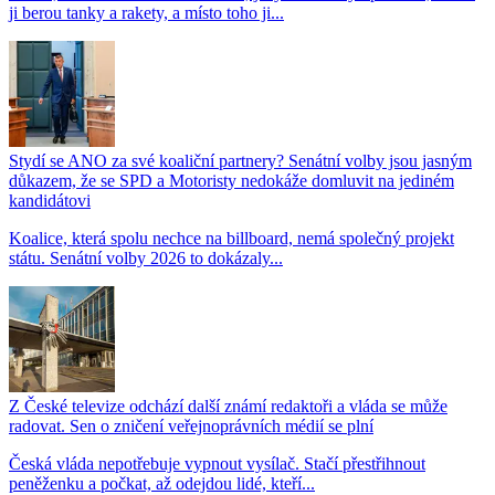
ji berou tanky a rakety, a místo toho ji...
Stydí se ANO za své koaliční partnery? Senátní volby jsou jasným
důkazem, že se SPD a Motoristy nedokáže domluvit na jediném
kandidátovi
Koalice, která spolu nechce na billboard, nemá společný projekt
státu. Senátní volby 2026 to dokázaly...
Z České televize odchází další známí redaktoři a vláda se může
radovat. Sen o zničení veřejnoprávních médií se plní
Česká vláda nepotřebuje vypnout vysílač. Stačí přestřihnout
peněženku a počkat, až odejdou lidé, kteří...