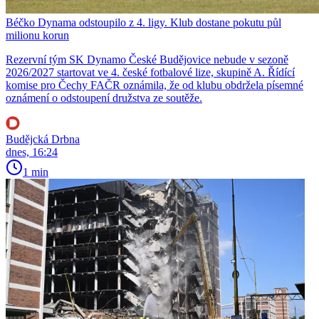
Béčko Dynama odstoupilo z 4. ligy. Klub dostane pokutu půl
milionu korun
Rezervní tým SK Dynamo České Budějovice nebude v sezoně
2026/2027 startovat ve 4. české fotbalové lize, skupině A. Řídící
komise pro Čechy FAČR oznámila, že od klubu obdržela písemné
oznámení o odstoupení družstva ze soutěže.
Budějcká Drbna
dnes, 16:24
1 min