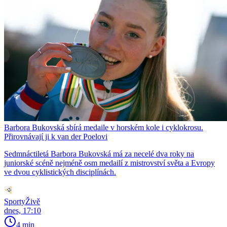
Barbora Bukovská sbírá medaile v horském kole i cyklokrosu.
Přirovnávají ji k van der Poelovi
Sedmnáctiletá Barbora Bukovská má za necelé dva roky na
juniorské scéně nejméně osm medailí z mistrovství světa a Evropy
ve dvou cyklistických disciplínách.
SportyŽivě
dnes, 17:10
4 min