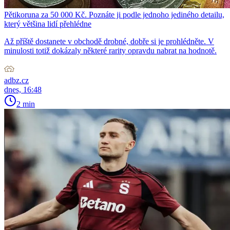
Pětikoruna za 50 000 Kč. Poznáte ji podle jednoho jediného detailu,
který většina lidí přehlédne
Až příště dostanete v obchodě drobné, dobře si je prohlédněte. V
minulosti totiž dokázaly některé rarity opravdu nabrat na hodnotě.
adbz.cz
dnes, 16:48
2 min