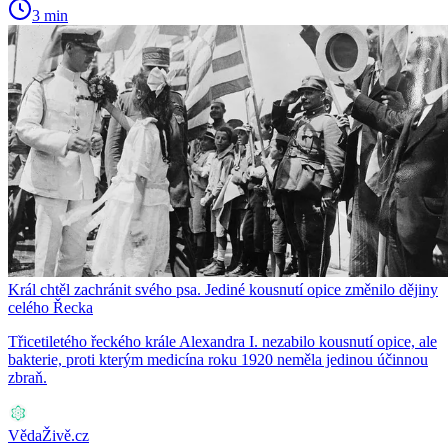
3 min
Král chtěl zachránit svého psa. Jediné kousnutí opice změnilo dějiny
celého Řecka
Třicetiletého řeckého krále Alexandra I. nezabilo kousnutí opice, ale
bakterie, proti kterým medicína roku 1920 neměla jedinou účinnou
zbraň.
VědaŽivě.cz