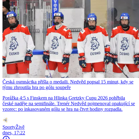
Česká osmnáctka přišla o medaili. Nedvěd popsal 15 minut, kdy se
týmu zhroutila hra po gólu soupeře
Porážka 4:5 s Finskem na Hlinka Gretzky Cupu 2026 pohřbila
české naděje na semifinále. Trenér Nedvěd pojmenoval opakující se
vzorec: po inkasovaném gólu se hra na čtvrt hodiny rozpadla.
SportyŽivě
dnes, 17:22