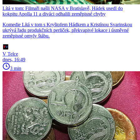
Lítá v tom: Filmaři našli NASA v Bratislavě, Hádek usedl do
kokpitu Apolla 11 a diváci odhalili zeměpisné chyby
Komedie Lítá v tom s Kryštofem Hádkem a Kristínou Svarinskou
ukrývá řadu produkčních perliček, překvapivé lokace i úsměvné
zeměpisné omyly štábu.
V Telce
dnes, 16:49
3 min