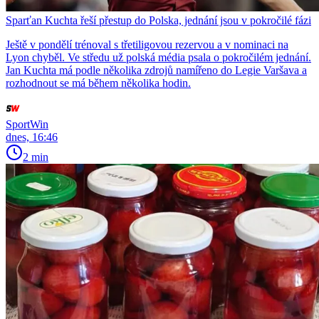
Sparťan Kuchta řeší přestup do Polska, jednání jsou v pokročilé fázi
Ještě v pondělí trénoval s třetiligovou rezervou a v nominaci na
Lyon chyběl. Ve středu už polská média psala o pokročilém jednání.
Jan Kuchta má podle několika zdrojů namířeno do Legie Varšava a
rozhodnout se má během několika hodin.
SportWin
dnes, 16:46
2 min