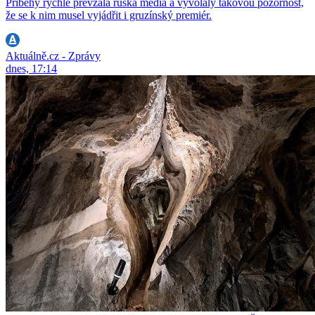
Příběhy rychle převzala ruská média a vyvolaly takovou pozornost,
že se k nim musel vyjádřit i gruzínský premiér.
Aktuálně.cz - Zprávy
dnes, 17:14