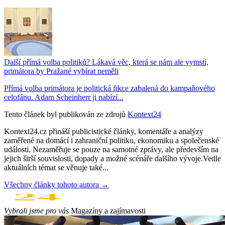
Další přímá volba politiků? Lákavá věc, která se nám ale vymstí,
primátora by Pražané vybírat neměli
Přímá volba primátora je politická fikce zabalená do kampaňového
celofánu. Adam Scheinherr ji nabízí...
Tento článek byl publikován ze zdrojů
Kontext24
Kontext24.cz přináší publicistické články, komentáře a analýzy
zaměřené na domácí i zahraniční politiku, ekonomiku a společenské
události. Nezaměřuje se pouze na samotné zprávy, ale především na
jejich širší souvislosti, dopady a možné scénáře dalšího vývoje.Vedle
aktuálních témat se věnuje také...
Všechny články tohoto autora →
Vybrali jsme pro vás
Magazíny a zajímavosti