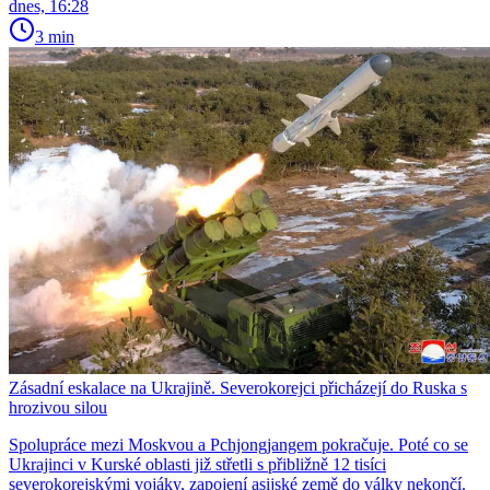
dnes, 16:28
3 min
Zásadní eskalace na Ukrajině. Severokorejci přicházejí do Ruska s
hrozivou silou
Spolupráce mezi Moskvou a Pchjongjangem pokračuje. Poté co se
Ukrajinci v Kurské oblasti již střetli s přibližně 12 tisíci
severokorejskými vojáky, zapojení asijské země do války nekončí.