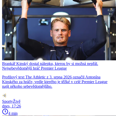
Brankář Kinský dostal nálepku, kterou by si možná nepřál.
Nejsebevědomější hráč Premier League
Profilový text The Athletic z 3. srpna 2026 označil Antonína
Kinského za hráče, vedle kterého je těžké v celé Premier League
najít někoho sebevědomějšího.
SportyŽivě
dnes, 17:26
4 min