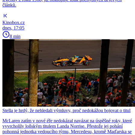
článků.
Kinobox.cz
dnes, 17:05
8 min
Stella je hrdý, že nehledali výmluvy, proč nedokážou bojovat o titul
McLaren zatím v nové éře nedokázal navázat na úspěšné roky, které
vyvrcholily loňským titulem Landa Norrise. Přestože jej pohání
pohonná jednotka vedoucího týmu, Mercedesu, kromě Maďarska se