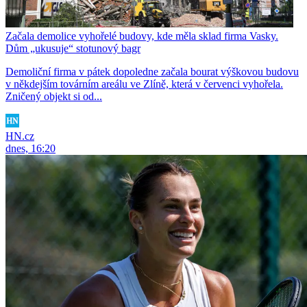
Začala demolice vyhořelé budovy, kde měla sklad firma Vasky.
Dům „ukusuje“ stotunový bagr
Demoliční firma v pátek dopoledne začala bourat výškovou budovu
v někdejším továrním areálu ve Zlíně, která v červenci vyhořela.
Zničený objekt si od...
HN.cz
dnes, 16:20