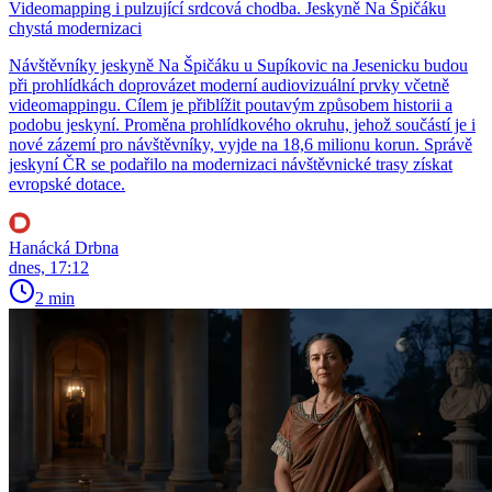
Videomapping i pulzující srdcová chodba. Jeskyně Na Špičáku
chystá modernizaci
Návštěvníky jeskyně Na Špičáku u Supíkovic na Jesenicku budou
při prohlídkách doprovázet moderní audiovizuální prvky včetně
videomappingu. Cílem je přiblížit poutavým způsobem historii a
podobu jeskyní. Proměna prohlídkového okruhu, jehož součástí je i
nové zázemí pro návštěvníky, vyjde na 18,6 milionu korun. Správě
jeskyní ČR se podařilo na modernizaci návštěvnické trasy získat
evropské dotace.
Hanácká Drbna
dnes, 17:12
2 min