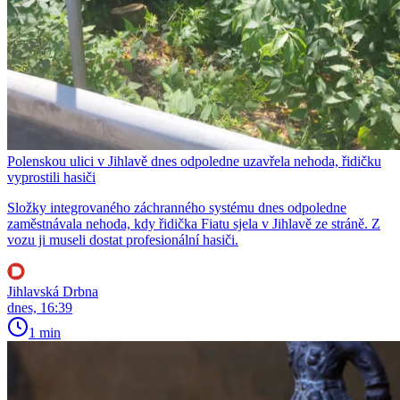
Polenskou ulici v Jihlavě dnes odpoledne uzavřela nehoda, řidičku
vyprostili hasiči
Složky integrovaného záchranného systému dnes odpoledne
zaměstnávala nehoda, kdy řidička Fiatu sjela v Jihlavě ze stráně. Z
vozu ji museli dostat profesionální hasiči.
Jihlavská Drbna
dnes, 16:39
1 min