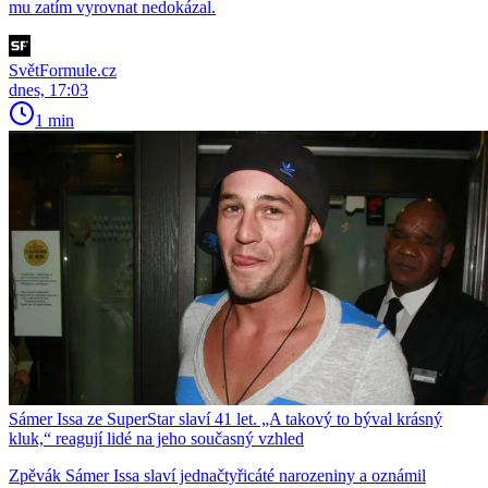
mu zatím vyrovnat nedokázal.
SvětFormule.cz
dnes, 17:03
1 min
Sámer Issa ze SuperStar slaví 41 let. „A takový to býval krásný
kluk,“ reagují lidé na jeho současný vzhled
Zpěvák Sámer Issa slaví jednačtyřicáté narozeniny a oznámil