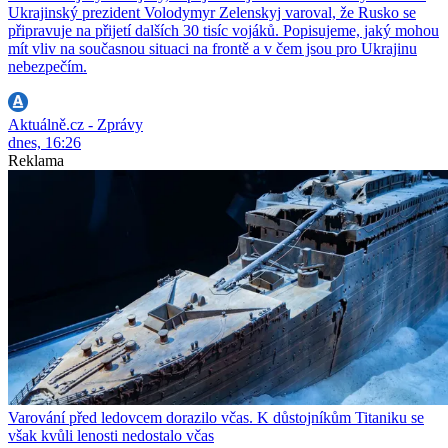
Ukrajinský prezident Volodymyr Zelenskyj varoval, že Rusko se
připravuje na přijetí dalších 30 tisíc vojáků. Popisujeme, jaký mohou
mít vliv na současnou situaci na frontě a v čem jsou pro Ukrajinu
nebezpečím.
Aktuálně.cz - Zprávy
dnes, 16:26
Reklama
Varování před ledovcem dorazilo včas. K důstojníkům Titaniku se
však kvůli lenosti nedostalo včas