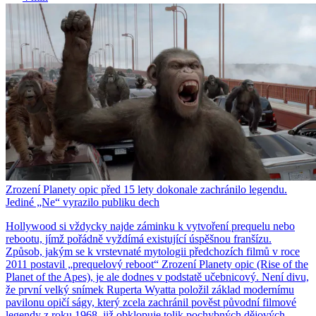
Zrození Planety opic před 15 lety dokonale zachránilo legendu.
Jediné „Ne“ vyrazilo publiku dech
Hollywood si vždycky najde záminku k vytvoření prequelu nebo
rebootu, jímž pořádně vyždímá existující úspěšnou franšízu.
Způsob, jakým se k vrstevnaté mytologii předchozích filmů v roce
2011 postavil „prequelový reboot“ Zrození Planety opic (Rise of the
Planet of the Apes), je ale dodnes v podstatě učebnicový. Není divu,
že první velký snímek Ruperta Wyatta položil základ modernímu
pavilonu opičí ságy, který zcela zachránil pověst původní filmové
legendy z roku 1968, již obklopuje tolik pochybných dějových