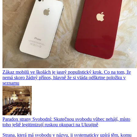
Zákaz mobilů ve školách je jasný populistický krok. Co na tom, že
nemá skoro žádný přínos, hlavně že si vláda odškrtne položku v
seznamu
Paradox strany Svobodní: Skutečnou svobodu vůbec nehájí, místo
toho ještě legitimizují ruskou okupaci na Ukrajině
Strana, která má svobodu v názvu, ji systematicky upírá těm, komu