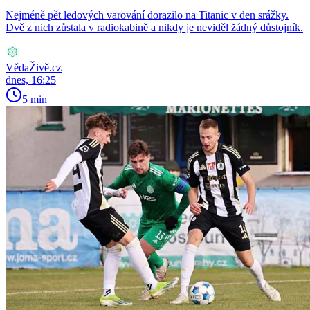
Nejméně pět ledových varování dorazilo na Titanic v den srážky.
Dvě z nich zůstala v radiokabině a nikdy je neviděl žádný důstojník.
VědaŽivě.cz
dnes, 16:25
5 min