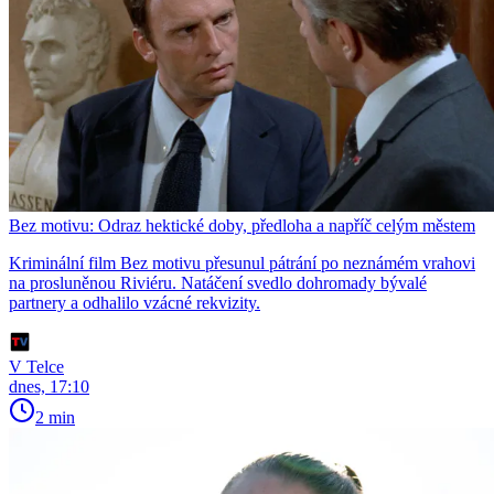
Bez motivu: Odraz hektické doby, předloha a napříč celým městem
Kriminální film Bez motivu přesunul pátrání po neznámém vrahovi
na prosluněnou Riviéru. Natáčení svedlo dohromady bývalé
partnery a odhalilo vzácné rekvizity.
V Telce
dnes, 17:10
2 min