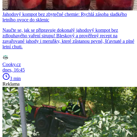
Jahodový kompot bez zbytečné chemie: Rychlá zásoba sladkého
letního ovoce do sklenic
Naučte se, jak se připravuje dokonalý jahodový kompot bez
zdlouhavého vaření sirupu! Bleskový a prověřený recept na
zavařované jahody i meruňky, které zůstanou pevné, šťavnaté a plné
letní chuti.
Cooky.cz
dnes, 16:45
3 min
Reklama