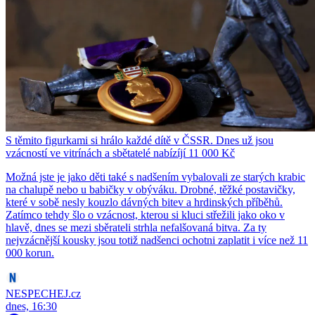
S těmito figurkami si hrálo každé dítě v ČSSR. Dnes už jsou
vzácností ve vitrínách a sbětatelé nabízíjí 11 000 Kč
Možná jste je jako děti také s nadšením vybalovali ze starých krabic
na chalupě nebo u babičky v obýváku. Drobné, těžké postavičky,
které v sobě nesly kouzlo dávných bitev a hrdinských příběhů.
Zatímco tehdy šlo o vzácnost, kterou si kluci střežili jako oko v
hlavě, dnes se mezi sběrateli strhla nefalšovaná bitva. Za ty
nejvzácnější kousky jsou totiž nadšenci ochotni zaplatit i více než 11
000 korun.
NESPECHEJ.cz
dnes, 16:30