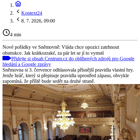
Kontext24
8. 7. 2026, 09:00
4 min
Nové pořádky ve Sněmovně: Vláda chce opozici zatrhnout
obstrukce. Jak krátkozraké, za pár let se jí to vymstí
Přidejte si obsah Centrum.cz do oblíbených zdrojů pro Google
hledání a Google zprávy
Sněmovna si 3. července odhlasovala přísnější pravidla vlastní hry.
Jenže hráč, který si přepisuje pravidla uprostřed zápasu, obvykle
zapomíná, že příště bude sedět na druhé straně.