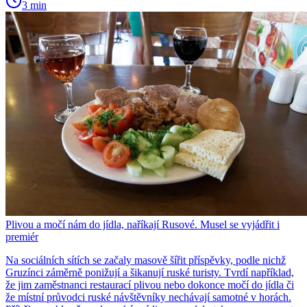
3 min
Plivou a močí nám do jídla, naříkají Rusové. Musel se vyjádřit i
premiér
Na sociálních sítích se začaly masově šířit příspěvky, podle nichž
Gruzínci záměrně ponižují a šikanují ruské turisty. Tvrdí například,
že jim zaměstnanci restaurací plivou nebo dokonce močí do jídla či
že místní průvodci ruské návštěvníky nechávají samotné v horách.