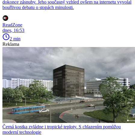
dokonce zásnuby. Jeho současný vzhled ovšem na internetu vyvolal
bouřlivou debatu o stopách minulosti.
ReadZone
dnes, 16:53
2 min
Reklama
Černá kostka zvládne i tropické teploty. S chlazením pomůžou
moderní technologie