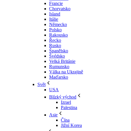
Francie
Chorvatsko
Island
Itálie
Německo
Polsko
Rakousko
Řecko
Rusko
Španělsko
Švédsko
Velká Británie
Rumunsko
Válka na Ukrajině
Maďarsko
Svět
USA
Blízký východ
Izrael
Palestina
Asie
Čína
Jižní Korea