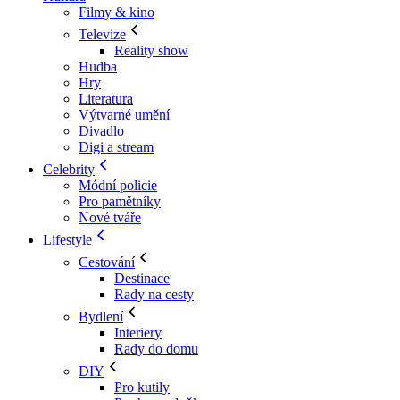
Filmy & kino
Televize
Reality show
Hudba
Hry
Literatura
Výtvarné umění
Divadlo
Digi a stream
Celebrity
Módní policie
Pro pamětníky
Nové tváře
Lifestyle
Cestování
Destinace
Rady na cesty
Bydlení
Interiery
Rady do domu
DIY
Pro kutily