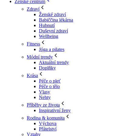
Ženské centrum
Zdraví
Ženské zdraví
Babiččina lékárna
Hubnutí
Duševní zdraví
Wellbeing
Fitness
Jóga a pilates
Módní trendy
Aktuální trendy
Doplňky
Krása
Péče o pleť
Péče o tělo
Vlasy
Nehty
Příběhy ze života
Inspirativní ženy
Rodina & komunita
Výchova
Přátelství
Vztahy