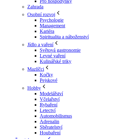
Pro hospodyňky
Zahrada
Osobní rozvoj
Psychologie
Management
Kariéra
Spiritualita a náboženství
Jídlo a vaření
Světová gastronomie
Levné vaření
Kulinářské triky
Mazlíčci
Kočky
Pejskové
Hobby
Modelářství
Včelařství
Rybaření
Letectví
Automobilismus
Adrenalin
Sběratelství
Houbaření