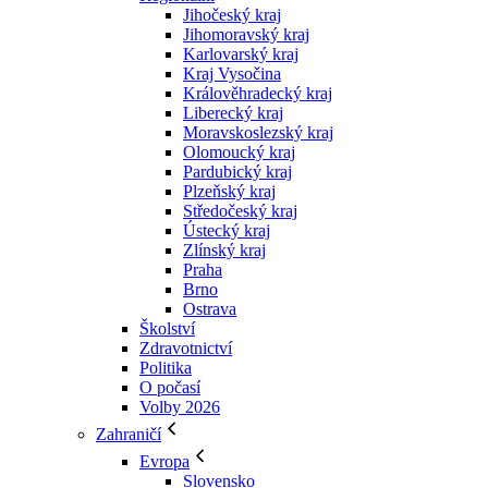
Jihočeský kraj
Jihomoravský kraj
Karlovarský kraj
Kraj Vysočina
Králověhradecký kraj
Liberecký kraj
Moravskoslezský kraj
Olomoucký kraj
Pardubický kraj
Plzeňský kraj
Středočeský kraj
Ústecký kraj
Zlínský kraj
Praha
Brno
Ostrava
Školství
Zdravotnictví
Politika
O počasí
Volby 2026
Zahraničí
Evropa
Slovensko