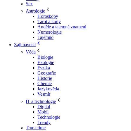
Sex
Astrologie
Horoskopy
Tarot a karty
Andělé a tajemná znamení
Numerologie
Tajemno
Zajímavosti
Věda
Biologie
Ekologie
Fyzika
Geografie
Historie
Chemie
Jazykověda
Vesmír
IT a technologie
Digital
Mobil
Technologie
Trendy
True crime