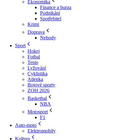
Ekonomika
Finance a burza
Podnikání
Spotřebitel
Krimi
Doprava
Nehody
Sport
Hokej
Fotbal
Tenis
Lyžování
Cyklistika
Atletika
Bojové sporty
ZOH 2026
Basketbal
NBA
Motosport
F1
Auto-moto
Elektromobily
Kultura