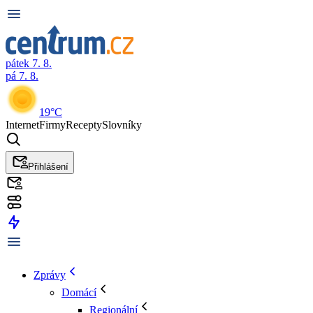
pátek 7. 8.
pá 7. 8.
19°C
Internet
Firmy
Recepty
Slovníky
Přihlášení
Zprávy
Domácí
Regionální