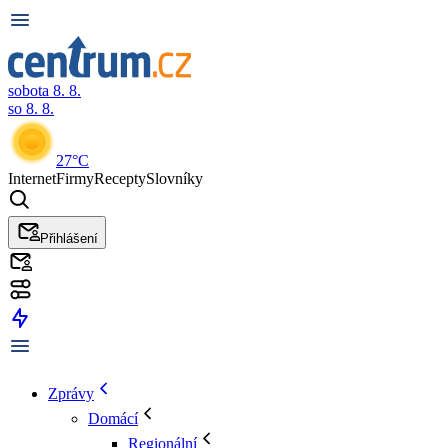
sobota 8. 8.
so 8. 8.
27°C
Internet
Firmy
Recepty
Slovníky
Přihlášení
Zprávy
Domácí
Regionální