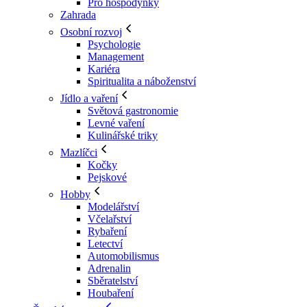
Pro hospodyňky
Zahrada
Osobní rozvoj
Psychologie
Management
Kariéra
Spiritualita a náboženství
Jídlo a vaření
Světová gastronomie
Levné vaření
Kulinářské triky
Mazlíčci
Kočky
Pejskové
Hobby
Modelářství
Včelařství
Rybaření
Letectví
Automobilismus
Adrenalin
Sběratelství
Houbaření