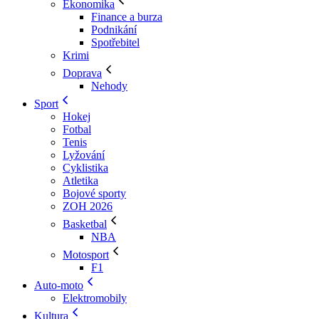
Ekonomika
Finance a burza
Podnikání
Spotřebitel
Krimi
Doprava
Nehody
Sport
Hokej
Fotbal
Tenis
Lyžování
Cyklistika
Atletika
Bojové sporty
ZOH 2026
Basketbal
NBA
Motosport
F1
Auto-moto
Elektromobily
Kultura