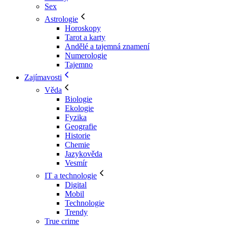
Sex
Astrologie
Horoskopy
Tarot a karty
Andělé a tajemná znamení
Numerologie
Tajemno
Zajímavosti
Věda
Biologie
Ekologie
Fyzika
Geografie
Historie
Chemie
Jazykověda
Vesmír
IT a technologie
Digital
Mobil
Technologie
Trendy
True crime