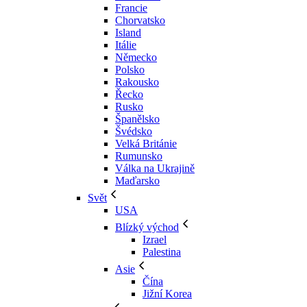
Francie
Chorvatsko
Island
Itálie
Německo
Polsko
Rakousko
Řecko
Rusko
Španělsko
Švédsko
Velká Británie
Rumunsko
Válka na Ukrajině
Maďarsko
Svět
USA
Blízký východ
Izrael
Palestina
Asie
Čína
Jižní Korea