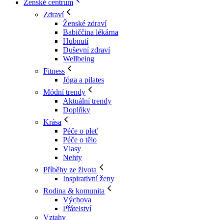
Ženské centrum
Zdraví
Ženské zdraví
Babiččina lékárna
Hubnutí
Duševní zdraví
Wellbeing
Fitness
Jóga a pilates
Módní trendy
Aktuální trendy
Doplňky
Krása
Péče o pleť
Péče o tělo
Vlasy
Nehty
Příběhy ze života
Inspirativní ženy
Rodina & komunita
Výchova
Přátelství
Vztahy