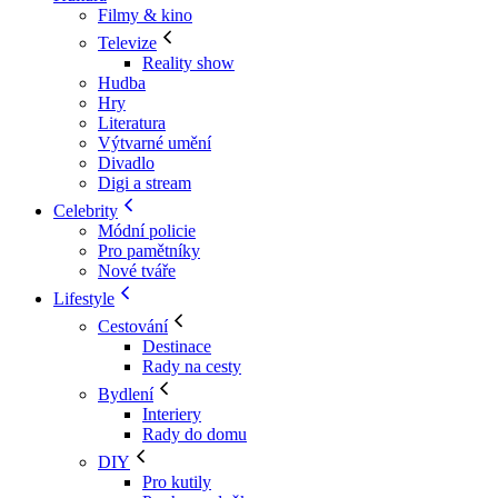
Filmy & kino
Televize
Reality show
Hudba
Hry
Literatura
Výtvarné umění
Divadlo
Digi a stream
Celebrity
Módní policie
Pro pamětníky
Nové tváře
Lifestyle
Cestování
Destinace
Rady na cesty
Bydlení
Interiery
Rady do domu
DIY
Pro kutily