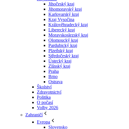
Jihočeský kraj
Jihomoravský kraj
Karlovarský kraj
Kraj Vysočina
Králověhradecký kraj
Liberecký kraj
Moravskoslezský kraj
Olomoucký kraj
Pardubický kraj
Plzeňský kraj
Středočeský kraj
Ústecký kraj
Zlínský kraj
Praha
Brno
Ostrava
Školství
Zdravotnictví
Politika
O počasí
Volby 2026
Zahraničí
Evropa
Slovensko