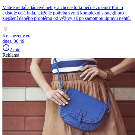
Máte křehké a lámavé nehty a chcete to konečně změnit? Příčin
existuje celá řada, takže je potřeba zvolit komplexní strategii pro
zlepšení daného problému od výživy až po samotnou úpravu nehtů.
Krasnezeny.eu
dnes, 06:49
2 min
Reklama