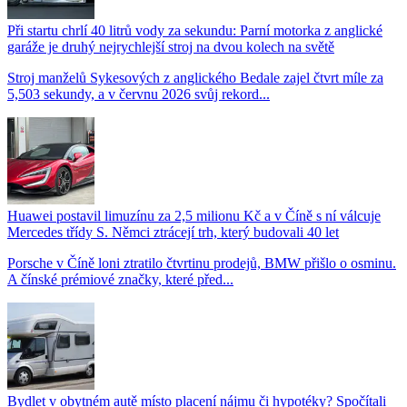
Při startu chrlí 40 litrů vody za sekundu: Parní motorka z anglické
garáže je druhý nejrychlejší stroj na dvou kolech na světě
Stroj manželů Sykesových z anglického Bedale zajel čtvrt míle za
5,503 sekundy, a v červnu 2026 svůj rekord...
Huawei postavil limuzínu za 2,5 milionu Kč a v Číně s ní válcuje
Mercedes třídy S. Němci ztrácejí trh, který budovali 40 let
Porsche v Číně loni ztratilo čtvrtinu prodejů, BMW přišlo o osminu.
A čínské prémiové značky, které před...
Bydlet v obytném autě místo placení nájmu či hypotéky? Spočítali