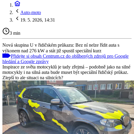
Auto-moto
19. 5. 2026, 14:31
3 min
Nová skupina U v řidičském průkazu: Bez ní nelze řídit auta s
výkonem nad 276 kW a stát již spustil speciální kurz
Přidejte si obsah Centrum.cz do oblíbených zdrojů pro Google
hledání a Google zprávy
Inspirace ze světa motocyklů je tady zřejmá – podobně jako na silné
motocykly i na silná auta bude muset být speciální řidičský průkaz.
Zlepší to ale situaci na silnicích?