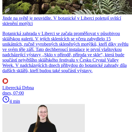
Jinde na světě je neuvidíte. V botanické v Liberci poletují svítící
sklenění motýlci
Botanická zahrada v Liberci se začala proměňovat v působivou
sklářskou galerii. V jejích sklenících se včera zabydlelo 15
unikátních, ručně vyrobených skleněných motýlků, kteří díky světlu
ve svém těle září. Tato dechberoucí instalace je první vlaštovkou
nadcházející výstavy „Sklo v přírodě, příroda ve skle“, která bude
součástí největšího sklářského festivalu v Česku Crystal Valley
Week. V nadcházejících dnech přibydou do botanické zahrady díla
dalších sklářů, kteří budou také součástí výstavy.
Liberecká Drbna
dnes, 07:00
4 min