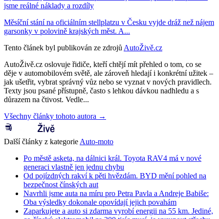
jsme reálné náklady a rozdíly
Měsíční stání na oficiálním stellplatzu v Česku vyjde dráž než nájem
garsonky v polovině krajských měst. A...
Tento článek byl publikován ze zdrojů
AutoŽivě.cz
AutoŽivě.cz oslovuje řidiče, kteří chtějí mít přehled o tom, co se
děje v automobilovém světě, ale zároveň hledají i konkrétní užitek –
jak ušetřit, vybrat správný vůz nebo se vyznat v nových pravidlech.
Texty jsou psané přístupně, často s lehkou dávkou nadhledu a s
důrazem na čtivost. Vedle...
Všechny články tohoto autora →
Další články z kategorie
Auto-moto
Po městě asketa, na dálnici král. Toyota RAV4 má v nové
generaci vlastně jen jednu chybu
Od pojízdných rakví k pěti hvězdám. BYD mění pohled na
bezpečnost čínských aut
Navrhli jsme auta na míru pro Petra Pavla a Andreje Babiše:
Oba výsledky dokonale opovídají jejich povahám
Zaparkujete a auto si zdarma vyrobí energii na 55 km. Jediné,