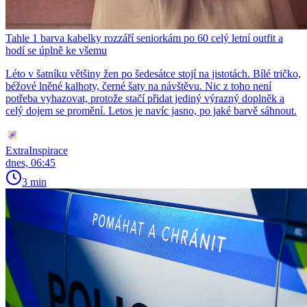
Tahle 1 barva kabelky rozzáří seniorkám po 60 celý letní outfit a
hodí se úplně ke všemu
Léto v šatníku většiny žen po šedesátce stojí na jistotách. Bílé tričko,
béžové lněné kalhoty, černé šaty na návštěvu. Nic z toho není
potřeba vyhazovat, protože stačí přidat jediný výrazný doplněk a
celý dojem se promění. Letos je navíc jasno, po jaké barvě sáhnout.
ExtraInspirace
dnes, 06:45
3 min