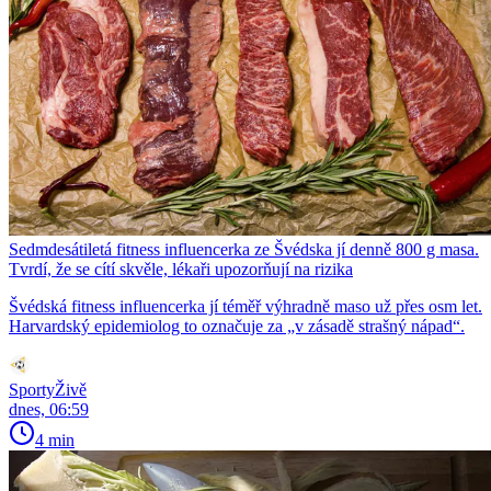
Sedmdesátiletá fitness influencerka ze Švédska jí denně 800 g masa.
Tvrdí, že se cítí skvěle, lékaři upozorňují na rizika
Švédská fitness influencerka jí téměř výhradně maso už přes osm let.
Harvardský epidemiolog to označuje za „v zásadě strašný nápad“.
SportyŽivě
dnes, 06:59
4 min