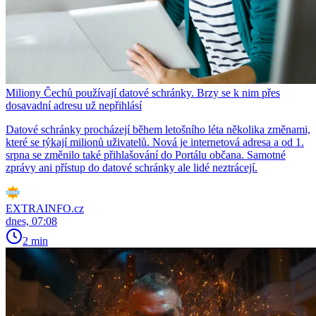
Miliony Čechů používají datové schránky. Brzy se k nim přes
dosavadní adresu už nepřihlásí
Datové schránky procházejí během letošního léta několika změnami,
které se týkají milionů uživatelů. Nová je internetová adresa a od 1.
srpna se změnilo také přihlašování do Portálu občana. Samotné
zprávy ani přístup do datové schránky ale lidé neztrácejí.
EXTRAINFO.cz
dnes, 07:08
2 min