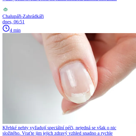
Chalupáři-Zahrádkáři
dnes, 06:51
4 min
Křehké nehty vyžadují speciální péči, nejedná se však o nic
složitého. Vraťte jim jejich zdravý vzhled snadno a rychle