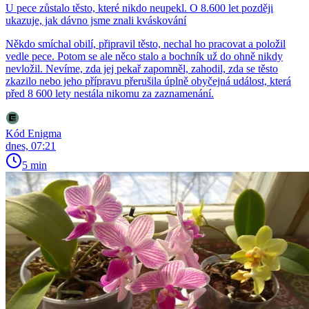
U pece zůstalo těsto, které nikdo neupekl. O 8.600 let později
ukazuje, jak dávno jsme znali kváskování
Někdo smíchal obilí, připravil těsto, nechal ho pracovat a položil
vedle pece. Potom se ale něco stalo a bochník už do ohně nikdy
nevložil. Nevíme, zda jej pekař zapomněl, zahodil, zda se těsto
zkazilo nebo jeho přípravu přerušila úplně obyčejná událost, která
před 8 600 lety nestála nikomu za zaznamenání.
Kód Enigma
dnes, 07:21
5 min