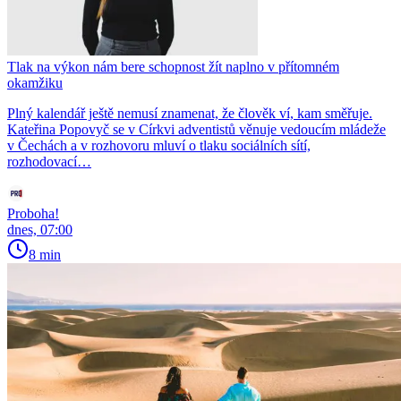
Tlak na výkon nám bere schopnost žít naplno v přítomném
okamžiku
Plný kalendář ještě nemusí znamenat, že člověk ví, kam směřuje.
Kateřina Popovyč se v Církvi adventistů věnuje vedoucím mládeže
v Čechách a v rozhovoru mluví o tlaku sociálních sítí,
rozhodovací…
Proboha!
dnes, 07:00
8 min