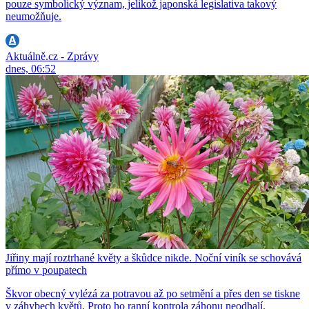
pouze symbolický význam, jelikož japonská legislativa takový
neumožňuje.
Aktuálně.cz - Zprávy
dnes, 06:52
Jiřiny mají roztrhané květy a škůdce nikde. Noční viník se schovává
přímo v poupatech
Škvor obecný vylézá za potravou až po setmění a přes den se tiskne
v záhybech květů. Proto ho ranní kontrola záhonu neodhalí.