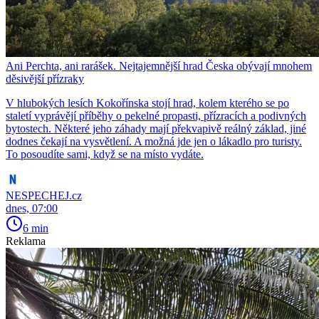
Ani Perchta, ani rarášek. Nejtajemnější hrad Česka obývají mnohem
děsivější přízraky
V hlubokých lesích Kokořínska stojí hrad, kolem kterého se po
staletí vyprávějí příběhy o pekelné propasti, přízracích a podivných
bytostech. Některé jeho záhady mají překvapivě reálný základ, jiné
dodnes čekají na vysvětlení. A možná jde jen o lákadlo pro turisty.
To posoudíte sami, když se na místo vydáte.
NESPECHEJ.cz
dnes, 07:00
6 min
Reklama