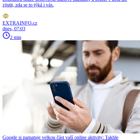
zjistit, zda se to týká i vás.
EXTRAINFO.cz
dnes, 07:03
2 min
Google si pamatuje velkou část vaší online aktivity: Takhle