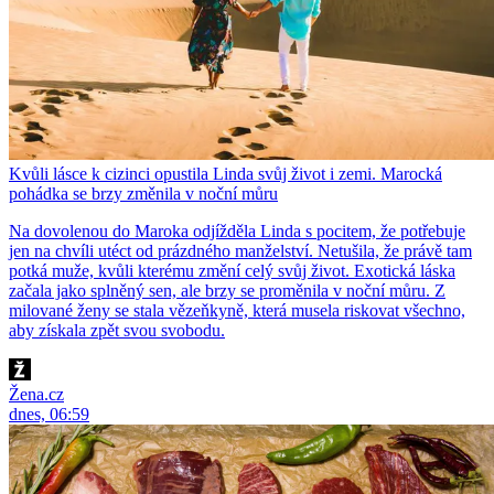
Kvůli lásce k cizinci opustila Linda svůj život i zemi. Marocká
pohádka se brzy změnila v noční můru
Na dovolenou do Maroka odjížděla Linda s pocitem, že potřebuje
jen na chvíli utéct od prázdného manželství. Netušila, že právě tam
potká muže, kvůli kterému změní celý svůj život. Exotická láska
začala jako splněný sen, ale brzy se proměnila v noční můru. Z
milované ženy se stala vězeňkyně, která musela riskovat všechno,
aby získala zpět svou svobodu.
Žena.cz
dnes, 06:59