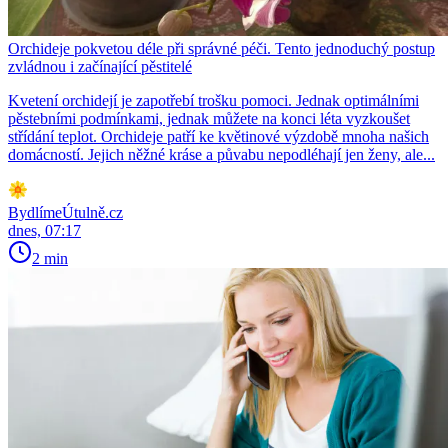
Orchideje pokvetou déle při správné péči. Tento jednoduchý postup
zvládnou i začínající pěstitelé
Kvetení orchidejí je zapotřebí trošku pomoci. Jednak optimálními
pěstebními podmínkami, jednak můžete na konci léta vyzkoušet
střídání teplot. Orchideje patří ke květinové výzdobě mnoha našich
domácností. Jejich něžné kráse a půvabu nepodléhají jen ženy, ale...
BydlímeÚtulně.cz
dnes, 07:17
2 min