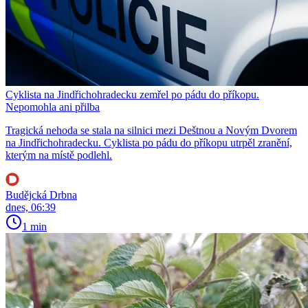
Cyklista na Jindřichohradecku zemřel po pádu do příkopu.
Nepomohla ani přilba
Tragická nehoda se stala na silnici mezi Deštnou a Novým Dvorem
na Jindřichohradecku. Cyklista po pádu do příkopu utrpěl zranění,
kterým na místě podlehl.
Budějcká Drbna
dnes, 06:39
1 min