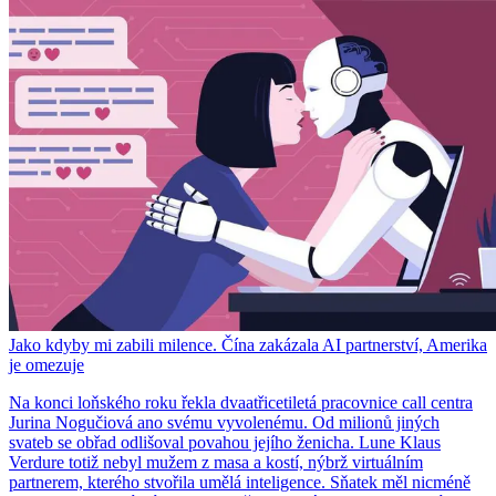
Jako kdyby mi zabili milence. Čína zakázala AI partnerství, Amerika
je omezuje
Na konci loňského roku řekla dvaatřicetiletá pracovnice call centra
Jurina Nogučiová ano svému vyvolenému. Od milionů jiných
svateb se obřad odlišoval povahou jejího ženicha. Lune Klaus
Verdure totiž nebyl mužem z masa a kostí, nýbrž virtuálním
partnerem, kterého stvořila umělá inteligence. Sňatek měl nicméně