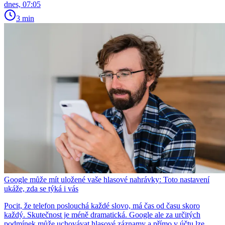
dnes, 07:05
3 min
Google může mít uložené vaše hlasové nahrávky: Toto nastavení
ukáže, zda se týká i vás
Pocit, že telefon poslouchá každé slovo, má čas od času skoro
každý. Skutečnost je méně dramatická. Google ale za určitých
podmínek může uchovávat hlasové záznamy a přímo v účtu lze