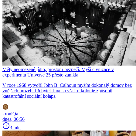
Měly neomezené jídlo, prostor i bezpečí. Myší civilizace v
experimentu Universe 25 přesto zanikla
V roce 1968 vytvořil John B. Calhoun myším dokonalý domov bez
vnějších hrozeb. Přebytek luxusu však u kolonie způsobil
katastrofální sociální kolaps.
kroniQa
dnes, 06:56
3 min