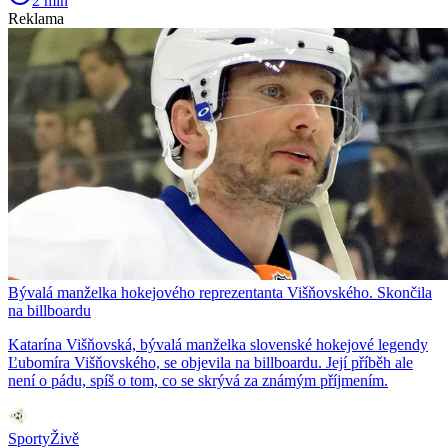
2 min
Reklama
Bývalá manželka hokejového reprezentanta Višňovského. Skončila
na billboardu
Katarína Višňovská, bývalá manželka slovenské hokejové legendy
Ľubomíra Višňovského, se objevila na billboardu. Její příběh ale
není o pádu, spíš o tom, co se skrývá za známým příjmením.
SportyŽivě