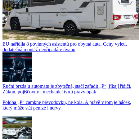
EU nařídila 8 povinných asistentů pro obytná auta. Ceny vyletí,
dodatečná montáž nepřipadá v úvahu
Ruční brzda u automatu je zbytečná, stačí zařadit „P“, říkají řidiči.
Zákon, pojišťovny i mechanici tvrdí pravý opak
Poloha „P“ zamkne převodovku, ne kola. A právě v tom je háček,
který může stát peníze i nervy.