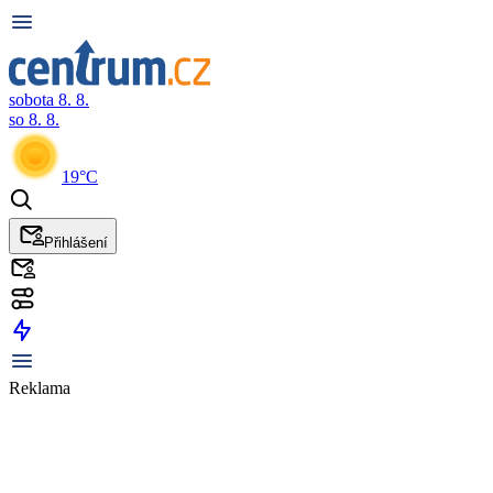
sobota 8. 8.
so 8. 8.
19°C
Přihlášení
Reklama