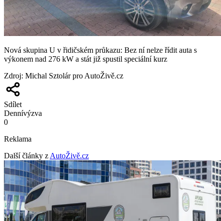
Nová skupina U v řidičském průkazu: Bez ní nelze řídit auta s
výkonem nad 276 kW a stát již spustil speciální kurz
Zdroj
:
Michal Sztolár pro AutoŽivě.cz
Sdílet
Denní
výzva
0
Reklama
Další články z
AutoŽivě.cz