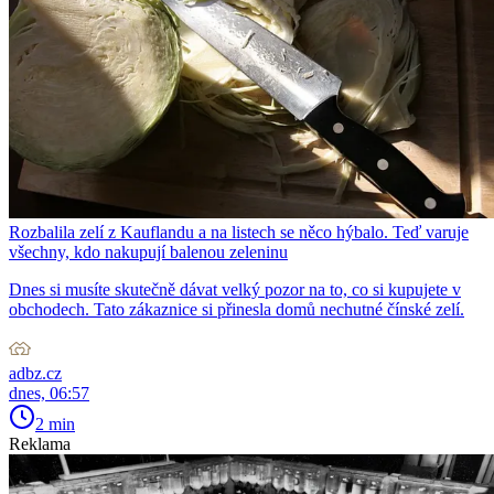
Rozbalila zelí z Kauflandu a na listech se něco hýbalo. Teď varuje
všechny, kdo nakupují balenou zeleninu
Dnes si musíte skutečně dávat velký pozor na to, co si kupujete v
obchodech. Tato zákaznice si přinesla domů nechutné čínské zelí.
adbz.cz
dnes, 06:57
2 min
Reklama