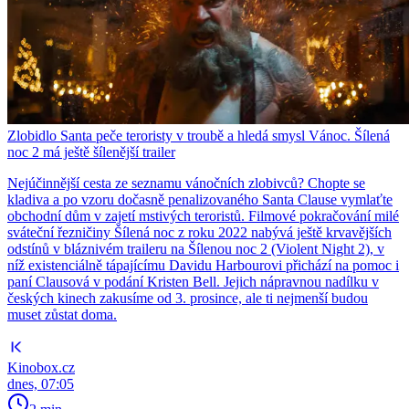
Zlobidlo Santa peče teroristy v troubě a hledá smysl Vánoc. Šílená
noc 2 má ještě šílenější trailer
Nejúčinnější cesta ze seznamu vánočních zlobivců? Chopte se
kladiva a po vzoru dočasně penalizovaného Santa Clause vymlaťte
obchodní dům v zajetí mstivých teroristů. Filmové pokračování milé
sváteční řezničiny Šílená noc z roku 2022 nabývá ještě krvavějších
odstínů v bláznivém traileru na Šílenou noc 2 (Violent Night 2), v
níž existenciálně tápajícímu Davidu Harbourovi přichází na pomoc i
paní Clausová v podání Kristen Bell. Jejich nápravnou nadílku v
českých kinech zakusíme od 3. prosince, ale ti nejmenší budou
muset zůstat doma.
Kinobox.cz
dnes, 07:05