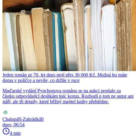
Jeden román ze 70. let dnes stojí přes 30 000 Kč. Možná ho máte
doma v poličce a nevíte, co držíte v ruce
Maďarské vydání Pynchonova románu se na aukci prodalo za
částku odpovídající desítkám tisíc korun. Rozhodl o tom ne autor ani
stáří, ale tři detaily, které běžný majitel knihy přehlédne.
Chalupáři-Zahrádkáři
dnes, 06:54
4 min