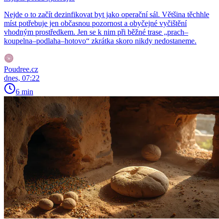
Nejde o to začít dezinfikovat byt jako operační sál. Většina těchhle
míst potřebuje jen občasnou pozornost a obyčejné vyčištění
vhodným prostředkem. Jen se k nim při běžné trase „prach–
koupelna–podlaha–hotovo“ zkrátka skoro nikdy nedostaneme.
Poudree.cz
dnes, 07:22
6 min