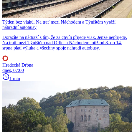
Týden bez vlaků. Na trať mezi Náchodem a Týništěm vyráží
náhradní autobusy
Dorazíte na nádraží s tím, že za chvíli přijede vlak. Jenže nepřijede.
Na trati mezi Týništěm nad Orlicí a Náchodem totiž od 8. do 14.
srpna platí výluka a všechny spoje nahradí autobusy.
Hradecká Drbna
dnes, 07:00
1 min