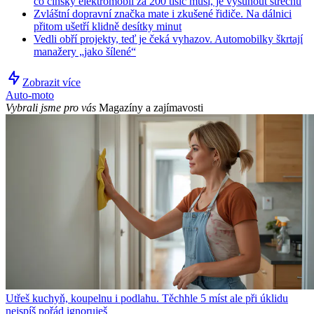
co čínský elektromobil za 200 tisíc musí, je vysunout střechu
Zvláštní dopravní značka mate i zkušené řidiče. Na dálnici
přitom ušetří klidně desítky minut
Vedli obří projekty, teď je čeká vyhazov. Automobilky škrtají
manažery „jako šílené“
Zobrazit více
Auto-moto
Vybrali jsme pro vás
Magazíny a zajímavosti
Utřeš kuchyň, koupelnu i podlahu. Těchhle 5 míst ale při úklidu
nejspíš pořád ignoruješ