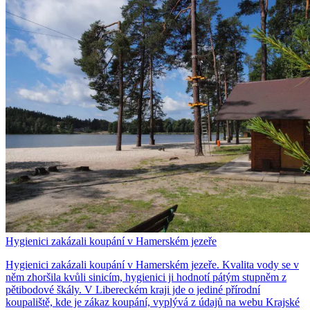
Hygienici zakázali koupání v Hamerském jezeře
Hygienici zakázali koupání v Hamerském jezeře. Kvalita vody se v
něm zhoršila kvůli sinicím, hygienici ji hodnotí pátým stupněm z
pětibodové škály. V Libereckém kraji jde o jediné přírodní
koupaliště, kde je zákaz koupání, vyplývá z údajů na webu Krajské