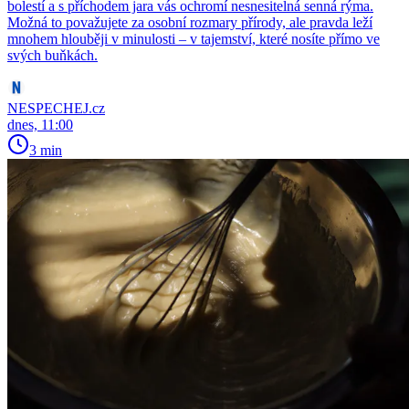
bolestí a s příchodem jara vás ochromí nesnesitelná senná rýma.
Možná to považujete za osobní rozmary přírody, ale pravda leží
mnohem hlouběji v minulosti – v tajemství, které nosíte přímo ve
svých buňkách.
NESPECHEJ.cz
dnes, 11:00
3 min