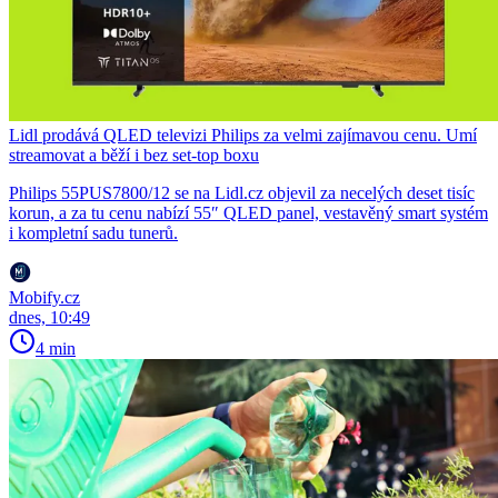
Lidl prodává QLED televizi Philips za velmi zajímavou cenu. Umí
streamovat a běží i bez set-top boxu
Philips 55PUS7800/12 se na Lidl.cz objevil za necelých deset tisíc
korun, a za tu cenu nabízí 55″ QLED panel, vestavěný smart systém
i kompletní sadu tunerů.
Mobify.cz
dnes, 10:49
4 min