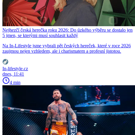
Nejhezčí česká herečka roku 2026: Do úzkého výběru se dostalo jen
5 jmen, se kterými musí souhlasit každý
Na In-Lifestyle jsme vybrali pět českých hereček, které v roce 2026
zaujmou nejen vzhledem, ale i charismatem a profesní jistotou.
In-lifestyle.cz
dnes, 11:41
4 min