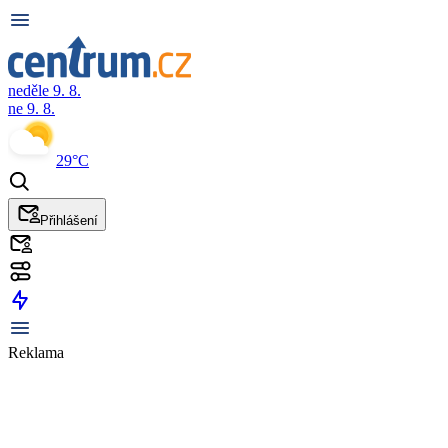
neděle 9. 8.
ne 9. 8.
29°C
Přihlášení
Reklama