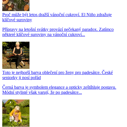
Proč může být letos dražší vánoční cukroví. El Niño zdražuje
klíčové suroviny
Přípravy na letošní svátky provází nečekaný paradox. Zatímco
některé klíčové suroviny na vánoční cukroví...
Toto je nejhorší barva oblečení pro ženy pro padesátce. České
seniorky ji nosí pořád
Černá barva je symbolem elegance a opticky zeštíhluje postavu.
Módní stylisté však varují, že po padesátce...