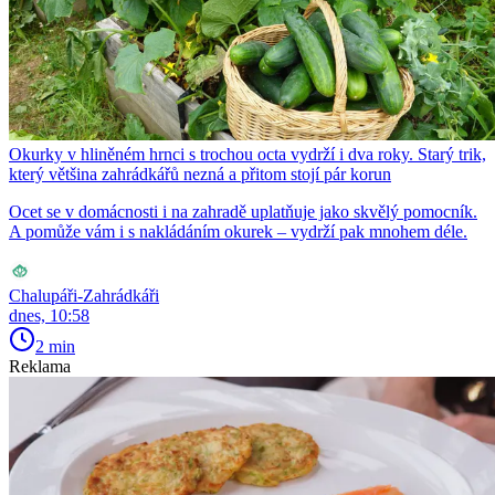
Okurky v hliněném hrnci s trochou octa vydrží i dva roky. Starý trik,
který většina zahrádkářů nezná a přitom stojí pár korun
Ocet se v domácnosti i na zahradě uplatňuje jako skvělý pomocník.
A pomůže vám i s nakládáním okurek – vydrží pak mnohem déle.
Chalupáři-Zahrádkáři
dnes, 10:58
2 min
Reklama