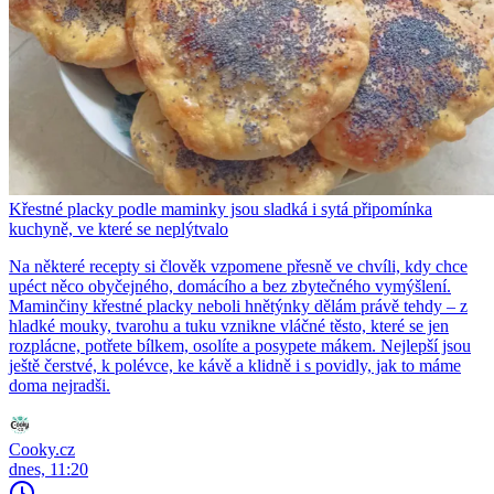
Křestné placky podle maminky jsou sladká i sytá připomínka
kuchyně, ve které se neplýtvalo
Na některé recepty si člověk vzpomene přesně ve chvíli, kdy chce
upéct něco obyčejného, domácího a bez zbytečného vymýšlení.
Maminčiny křestné placky neboli hnětýnky dělám právě tehdy – z
hladké mouky, tvarohu a tuku vznikne vláčné těsto, které se jen
rozplácne, potřete bílkem, osolíte a posypete mákem. Nejlepší jsou
ještě čerstvé, k polévce, ke kávě a klidně i s povidly, jak to máme
doma nejradši.
Cooky.cz
dnes, 11:20