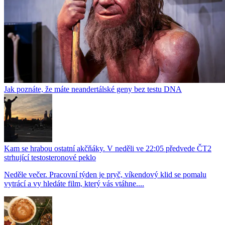
Jak poznáte, že máte neandertálské geny bez testu DNA
Kam se hrabou ostatní akčňáky. V neděli ve 22:05 předvede ČT2
strhující testosteronové peklo
Neděle večer. Pracovní týden je pryč, víkendový klid se pomalu
vytrácí a vy hledáte film, který vás vtáhne....