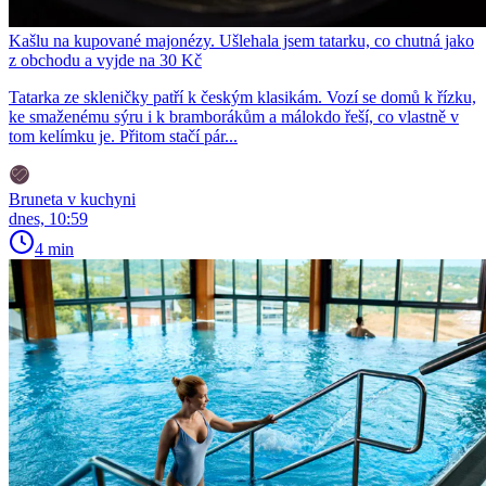
Kašlu na kupované majonézy. Ušlehala jsem tatarku, co chutná jako
z obchodu a vyjde na 30 Kč
Tatarka ze skleničky patří k českým klasikám. Vozí se domů k řízku,
ke smaženému sýru i k bramborákům a málokdo řeší, co vlastně v
tom kelímku je. Přitom stačí pár...
Bruneta v kuchyni
dnes, 10:59
4 min