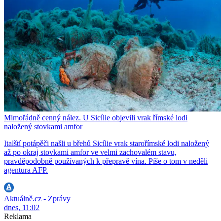
Mimořádně cenný nález. U Sicílie objevili vrak římské lodi
naložený stovkami amfor
Italští potápěči našli u břehů Sicílie vrak starořímské lodi naložený
až po okraj stovkami amfor ve velmi zachovalém stavu,
pravděpodobně používaných k přepravě vína. Píše o tom v neděli
agentura AFP.
Aktuálně.cz - Zprávy
dnes, 11:02
Reklama