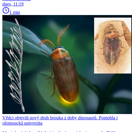
dnes, 11:19
1 min
Vědci objevili nový druh brouka z doby dinosaurů. Pomohla i
olomoucká univerzita