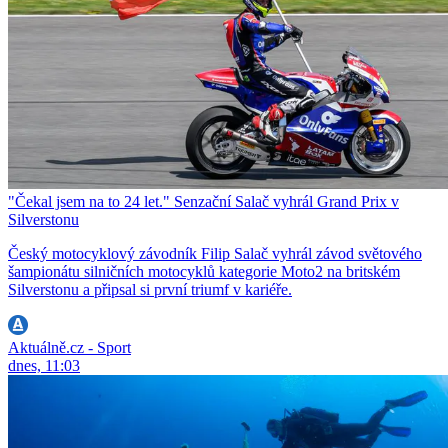
"Čekal jsem na to 24 let." Senzační Salač vyhrál Grand Prix v
Silverstonu
Český motocyklový závodník Filip Salač vyhrál závod světového
šampionátu silničních motocyklů kategorie Moto2 na britském
Silverstonu a připsal si první triumf v kariéře.
Aktuálně.cz - Sport
dnes, 11:03