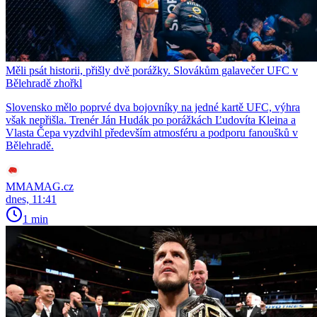
Měli psát historii, přišly dvě porážky. Slovákům galavečer UFC v
Bělehradě zhořkl
Slovensko mělo poprvé dva bojovníky na jedné kartě UFC, výhra
však nepřišla. Trenér Ján Hudák po porážkách Ľudovíta Kleina a
Vlasta Čepa vyzdvihl především atmosféru a podporu fanoušků v
Bělehradě.
MMAMAG.cz
dnes, 11:41
1 min