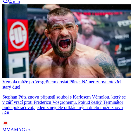
4 min
Vémola může po Vosgrönem dostat Pütze. Němec znovu otevřel
starý duel
Stephan Pütz znovu připustil souboj s Karlosem Vémolou, který se
v září vrací proti Fredericu Vosgrönemu. Pokud český Terminátor
bude pokračovat, jeden z nejdéle odkládaných duelů může znovu
ožít.
MMAMAG.cz