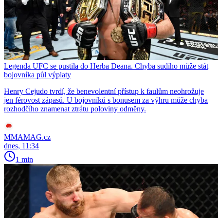
Legenda UFC se pustila do Herba Deana. Chyba sudího může stát
bojovníka půl výplaty
Henry Cejudo tvrdí, že benevolentní přístup k faulům neohrožuje
jen férovost zápasů. U bojovníků s bonusem za výhru může chyba
rozhodčího znamenat ztrátu poloviny odměny.
MMAMAG.cz
dnes, 11:34
1 min