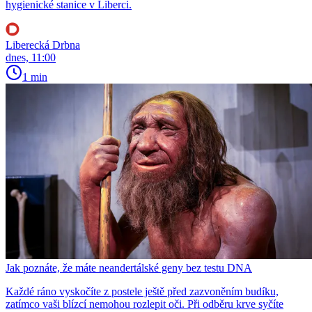
hygienické stanice v Liberci.
Liberecká Drbna
dnes, 11:00
1 min
Jak poznáte, že máte neandertálské geny bez testu DNA
Každé ráno vyskočíte z postele ještě před zazvoněním budíku,
zatímco vaši blízcí nemohou rozlepit oči. Při odběru krve syčíte