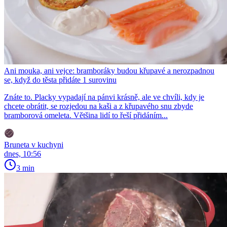
Ani mouka, ani vejce: bramboráky budou křupavé a nerozpadnou
se, když do těsta přidáte 1 surovinu
Znáte to. Placky vypadají na pánvi krásně, ale ve chvíli, kdy je
chcete obrátit, se rozjedou na kaši a z křupavého snu zbyde
bramborová omeleta. Většina lidí to řeší přidáním...
Bruneta v kuchyni
dnes, 10:56
3 min