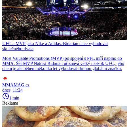
UFC a MVP jako Nike a Adidas. Bidarian chce vybudovat
skutečného rivala
Most Valuable Promotions (MVP) po spojení s PFL míří naplno do
MMA. Šéf MVP Nakisa Bidarian přiznává velký náskok UFC, jeho
cílem je ale během několika let vybudovat druhou globální značku.
MMAMAG.cz
dnes, 11:24
1 min
Reklama