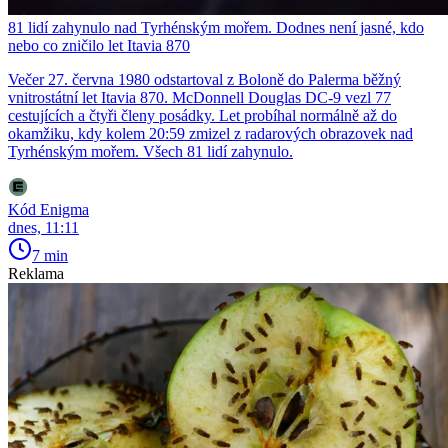
81 lidí zahynulo nad Tyrhénským mořem. Dodnes není jasné, kdo
nebo co zničilo let Itavia 870
Večer 27. června 1980 odstartoval z Boloně do Palerma běžný
vnitrostátní let Itavia 870. McDonnell Douglas DC-9 vezl 77
cestujících a čtyři členy posádky. Let probíhal normálně až do
okamžiku, kdy kolem 20:59 zmizel z radarových obrazovek nad
Tyrhénským mořem. Všech 81 lidí zahynulo.
Kód Enigma
dnes, 11:11
7 min
Reklama