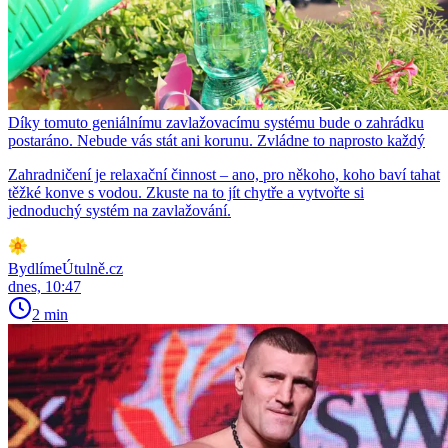
Díky tomuto geniálnímu zavlažovacímu systému bude o zahrádku
postaráno. Nebude vás stát ani korunu. Zvládne to naprosto každý
Zahradničení je relaxační činnost – ano, pro někoho, koho baví tahat
těžké konve s vodou. Zkuste na to jít chytře a vytvořte si
jednoduchý systém na zavlažování.
BydlímeÚtulně.cz
dnes, 10:47
2 min