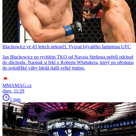
Blachowicz ve 43 letech nekončí. Vyzval bývalého šampiona UFC
Jan Blachowicz po rychlém TKO od Navaja Stirlinga neřeší odchod
do důchodu. Naopak si řekl o Roberta Whittakera, který po přestupu
do polotěžké váhy hledá další velké jméno.
MMAMAG.cz
dnes, 11:29
1 min