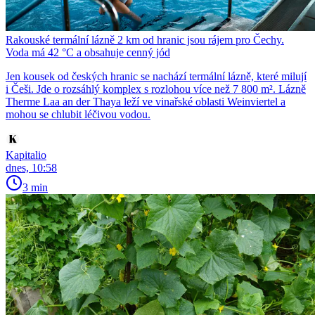
Rakouské termální lázně 2 km od hranic jsou rájem pro Čechy.
Voda má 42 °C a obsahuje cenný jód
Jen kousek od českých hranic se nachází termální lázně, které milují
i Češi. Jde o rozsáhlý komplex s rozlohou více než 7 800 m². Lázně
Therme Laa an der Thaya leží ve vinařské oblasti Weinviertel a
mohou se chlubit léčivou vodou.
Kapitalio
dnes, 10:58
3 min