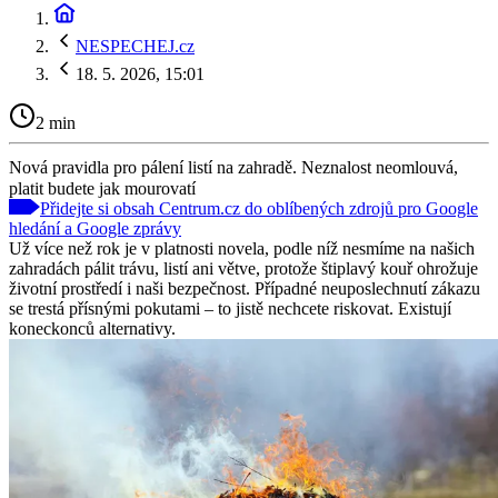
NESPECHEJ.cz
18. 5. 2026, 15:01
2 min
Nová pravidla pro pálení listí na zahradě. Neznalost neomlouvá,
platit budete jak mourovatí
Přidejte si obsah Centrum.cz do oblíbených zdrojů pro Google
hledání a Google zprávy
Už více než rok je v platnosti novela, podle níž nesmíme na našich
zahradách pálit trávu, listí ani větve, protože štiplavý kouř ohrožuje
životní prostředí i naši bezpečnost. Případné neuposlechnutí zákazu
se trestá přísnými pokutami – to jistě nechcete riskovat. Existují
koneckonců alternativy.