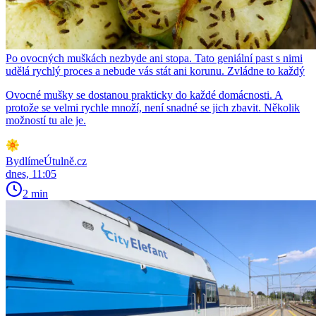
Po ovocných muškách nezbyde ani stopa. Tato geniální past s nimi
udělá rychlý proces a nebude vás stát ani korunu. Zvládne to každý
Ovocné mušky se dostanou prakticky do každé domácnosti. A
protože se velmi rychle množí, není snadné se jich zbavit. Několik
možností tu ale je.
BydlímeÚtulně.cz
dnes, 11:05
2 min