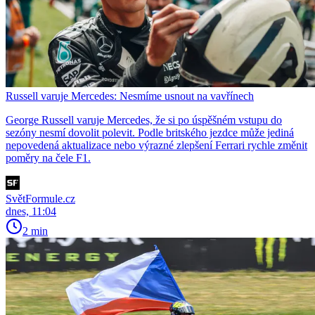
Russell varuje Mercedes: Nesmíme usnout na vavřínech
George Russell varuje Mercedes, že si po úspěšném vstupu do
sezóny nesmí dovolit polevit. Podle britského jezdce může jediná
nepovedená aktualizace nebo výrazné zlepšení Ferrari rychle změnit
poměry na čele F1.
SvětFormule.cz
dnes, 11:04
2 min