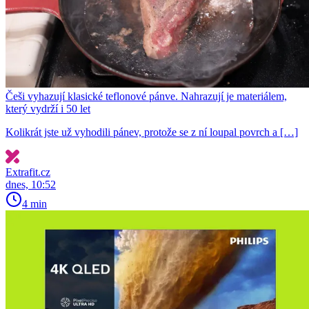
Češi vyhazují klasické teflonové pánve. Nahrazují je materiálem,
který vydrží i 50 let
Kolikrát jste už vyhodili pánev, protože se z ní loupal povrch a […]
Extrafit.cz
dnes, 10:52
4 min