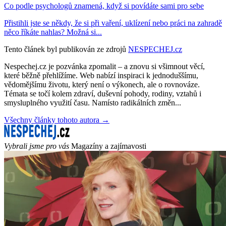
Co podle psychologů znamená, když si povídáte sami pro sebe
Přistihli jste se někdy, že si při vaření, uklízení nebo práci na zahradě
něco říkáte nahlas? Možná si...
Tento článek byl publikován ze zdrojů
NESPECHEJ.cz
Nespechej.cz je pozvánka zpomalit – a znovu si všimnout věcí,
které běžně přehlížíme. Web nabízí inspiraci k jednoduššímu,
vědomějšímu životu, který není o výkonech, ale o rovnováze.
Témata se točí kolem zdraví, duševní pohody, rodiny, vztahů i
smysluplného využití času. Namísto radikálních změn...
Všechny články tohoto autora →
Vybrali jsme pro vás
Magazíny a zajímavosti