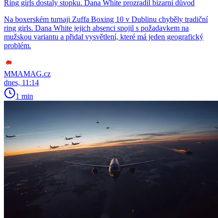
Ring girls dostaly stopku. Dana White prozradil bizarní důvod
Na boxerském turnaji Zuffa Boxing 10 v Dublinu chyběly tradiční
ring girls. Dana White jejich absenci spojil s požadavkem na
mužskou variantu a přidal vysvětlení, které má jeden geografický
problém.
MMAMAG.cz
dnes, 11:14
1 min