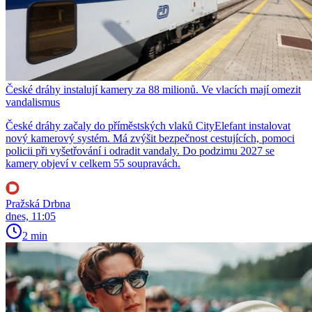
České dráhy instalují kamery za 88 milionů. Ve vlacích mají omezit
vandalismus
České dráhy začaly do příměstských vlaků CityElefant instalovat
nový kamerový systém. Má zvýšit bezpečnost cestujících, pomoci
policii při vyšetřování i odradit vandaly. Do podzimu 2027 se
kamery objeví v celkem 55 soupravách.
Pražská Drbna
dnes, 11:05
2 min