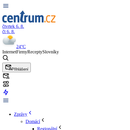
čtvrtek 6. 8.
čt 6. 8.
24°C
Internet
Firmy
Recepty
Slovníky
Přihlášení
Zprávy
Domácí
Regionální