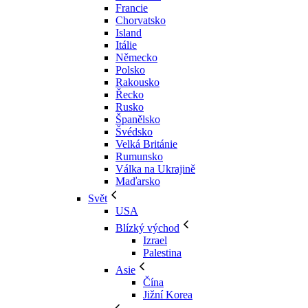
Francie
Chorvatsko
Island
Itálie
Německo
Polsko
Rakousko
Řecko
Rusko
Španělsko
Švédsko
Velká Británie
Rumunsko
Válka na Ukrajině
Maďarsko
Svět
USA
Blízký východ
Izrael
Palestina
Asie
Čína
Jižní Korea