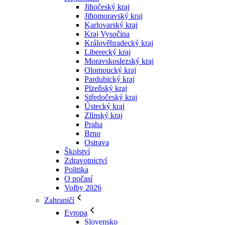
Jihočeský kraj
Jihomoravský kraj
Karlovarský kraj
Kraj Vysočina
Králověhradecký kraj
Liberecký kraj
Moravskoslezský kraj
Olomoucký kraj
Pardubický kraj
Plzeňský kraj
Středočeský kraj
Ústecký kraj
Zlínský kraj
Praha
Brno
Ostrava
Školství
Zdravotnictví
Politika
O počasí
Volby 2026
Zahraničí
Evropa
Slovensko