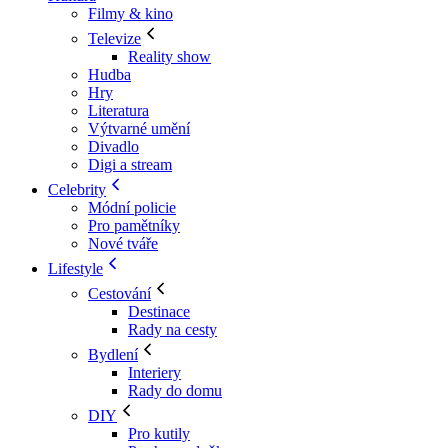
Filmy & kino
Televize
Reality show
Hudba
Hry
Literatura
Výtvarné umění
Divadlo
Digi a stream
Celebrity
Módní policie
Pro pamětníky
Nové tváře
Lifestyle
Cestování
Destinace
Rady na cesty
Bydlení
Interiery
Rady do domu
DIY
Pro kutily