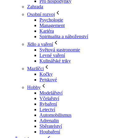
Pro hospodyňky
Zahrada
Osobní rozvoj
Psychologie
Management
Kariéra
Spiritualita a náboženství
Jídlo a vaření
Světová gastronomie
Levné vaření
Kulinářské triky
Mazlíčci
Kočky
Pejskové
Hobby
Modelářství
Včelařství
Rybaření
Letectví
Automobilismus
Adrenalin
Sběratelství
Houbaření