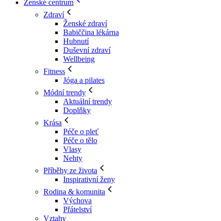
Ženské centrum
Zdraví
Ženské zdraví
Babiččina lékárna
Hubnutí
Duševní zdraví
Wellbeing
Fitness
Jóga a pilates
Módní trendy
Aktuální trendy
Doplňky
Krása
Péče o pleť
Péče o tělo
Vlasy
Nehty
Příběhy ze života
Inspirativní ženy
Rodina & komunita
Výchova
Přátelství
Vztahy