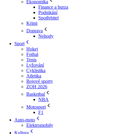
Ekonomika
Finance a burza
Podnikání
Spotřebitel
Krimi
Doprava
Nehody
Sport
Hokej
Fotbal
Tenis
Lyžování
Cyklistika
Atletika
Bojové sporty
ZOH 2026
Basketbal
NBA
Motosport
F1
Auto-moto
Elektromobily
Kultura