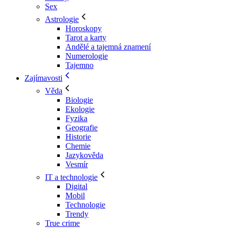
Sex
Astrologie
Horoskopy
Tarot a karty
Andělé a tajemná znamení
Numerologie
Tajemno
Zajímavosti
Věda
Biologie
Ekologie
Fyzika
Geografie
Historie
Chemie
Jazykověda
Vesmír
IT a technologie
Digital
Mobil
Technologie
Trendy
True crime