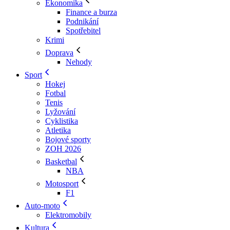
Ekonomika
Finance a burza
Podnikání
Spotřebitel
Krimi
Doprava
Nehody
Sport
Hokej
Fotbal
Tenis
Lyžování
Cyklistika
Atletika
Bojové sporty
ZOH 2026
Basketbal
NBA
Motosport
F1
Auto-moto
Elektromobily
Kultura