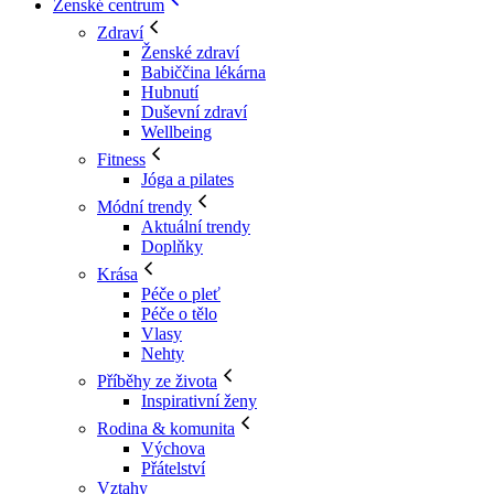
Ženské centrum
Zdraví
Ženské zdraví
Babiččina lékárna
Hubnutí
Duševní zdraví
Wellbeing
Fitness
Jóga a pilates
Módní trendy
Aktuální trendy
Doplňky
Krása
Péče o pleť
Péče o tělo
Vlasy
Nehty
Příběhy ze života
Inspirativní ženy
Rodina & komunita
Výchova
Přátelství
Vztahy