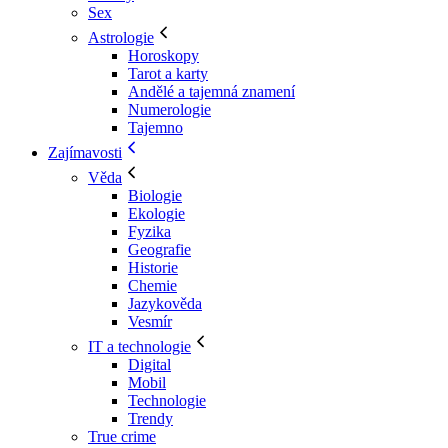
Sex
Astrologie
Horoskopy
Tarot a karty
Andělé a tajemná znamení
Numerologie
Tajemno
Zajímavosti
Věda
Biologie
Ekologie
Fyzika
Geografie
Historie
Chemie
Jazykověda
Vesmír
IT a technologie
Digital
Mobil
Technologie
Trendy
True crime