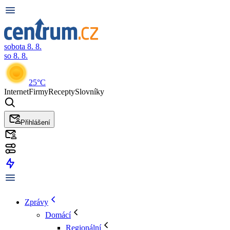
sobota 8. 8.
so 8. 8.
25°C
Internet
Firmy
Recepty
Slovníky
Přihlášení
Zprávy
Domácí
Regionální