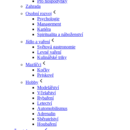
Pro hospodyňky
Zahrada
Osobní rozvoj
Psychologie
Management
Kariéra
Spiritualita a náboženství
Jídlo a vaření
Světová gastronomie
Levné vaření
Kulinářské triky
Mazlíčci
Kočky
Pejskové
Hobby
Modelářství
Včelařství
Rybaření
Letectví
Automobilismus
Adrenalin
Sběratelství
Houbaření