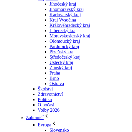
Jihočeský kraj
Jihomoravský kraj
Karlovarský kraj
Kraj Vysočina
Králověhradecký kraj
Liberecký kraj
Moravskoslezský kraj
Olomoucký kraj
Pardubický kraj
Plzeňský kraj
Středočeský kraj
Ústecký kraj
Zlínský kraj
Praha
Brno
Ostrava
Školství
Zdravotnictví
Politika
O počasí
Volby 2026
Zahraničí
Evropa
Slovensko