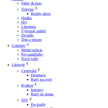
Filmy & kino
Televize
Reality show
Hudba
Hry
Literatura
Výtvarné umění
Divadlo
Digi a stream
Celebrity
Módní policie
Pro pamětníky
Nové tváře
Lifestyle
Cestování
Destinace
Rady na cesty
Bydlení
Interiery
Rady do domu
DIY
Pro kutily