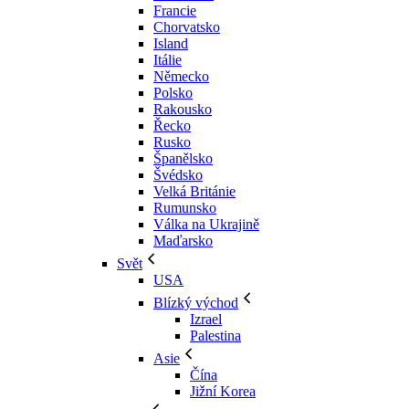
Francie
Chorvatsko
Island
Itálie
Německo
Polsko
Rakousko
Řecko
Rusko
Španělsko
Švédsko
Velká Británie
Rumunsko
Válka na Ukrajině
Maďarsko
Svět
USA
Blízký východ
Izrael
Palestina
Asie
Čína
Jižní Korea