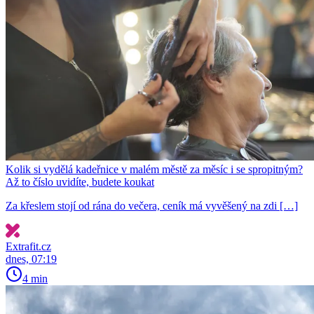
Kolik si vydělá kadeřnice v malém městě za měsíc i se spropitným?
Až to číslo uvidíte, budete koukat
Za křeslem stojí od rána do večera, ceník má vyvěšený na zdi […]
Extrafit.cz
dnes, 07:19
4 min