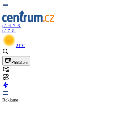
pátek 7. 8.
pá 7. 8.
21°C
Přihlášení
Reklama