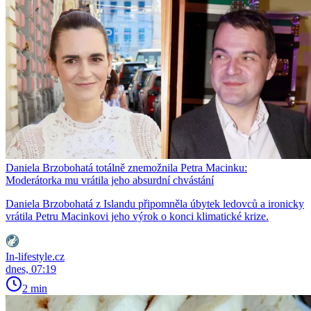
Daniela Brzobohatá totálně znemožnila Petra Macinku:
Moderátorka mu vrátila jeho absurdní chvástání
Daniela Brzobohatá z Islandu připomněla úbytek ledovců a ironicky
vrátila Petru Macinkovi jeho výrok o konci klimatické krize.
In-lifestyle.cz
dnes, 07:19
2 min