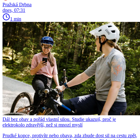
Pražská Drbna
dnes, 07:31
1 min
Dál bez obav a pořád vlastní silou. Studie ukazují, proč je
elektrokolo zdravější, než si mnozí myslí
Prudké kopce, protivítr nebo obava, zda zbude dost sil na cestu zpět,