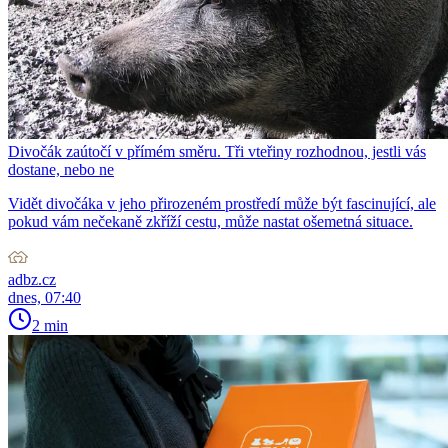
Divočák zaútočí v přímém směru. Tři vteřiny rozhodnou, jestli vás
dostane, nebo ne
Vidět divočáka v jeho přirozeném prostředí může být fascinující, ale
pokud vám nečekaně zkříží cestu, může nastat ošemetná situace.
adbz.cz
dnes, 07:40
2 min