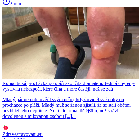
2 min
Romantická procházka po pláži skončila dramatem. Jediná chyba je
vystavila nebezpečí, které číhá u moře častěji, než se zdá
Mladý pár nemohl uvěřit svým očím, když uviděl své nohy po
procházce po pláži. Mladý muž se ženou zjistili, že se stali obětmi
neviditelného nepřítele. Není nic romantičtějšího, než strávit
dovolenou s milovanou osobou [...]...
Zdravestravovani.eu