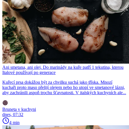
Ani smetana, ani olej. Do marinády na kuře patří 1 tekutina, kterou
Italové používají po generace
Kuřecí prsa dokážou být za chvilku suchá jako tříska. Mnozí
kuchaři proto maso přelijí olejem nebo ho utopí ve smetanové lázni,
aby zachránili aspoň trochu šťavnatosti. V italských kuchyních ale...
Bruneta v kuchyni
dnes, 07:32
4 min