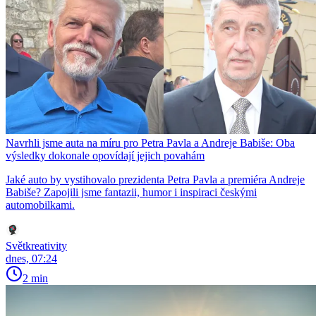
Navrhli jsme auta na míru pro Petra Pavla a Andreje Babiše: Oba
výsledky dokonale opovídají jejich povahám
Jaké auto by vystihovalo prezidenta Petra Pavla a premiéra Andreje
Babiše? Zapojili jsme fantazii, humor i inspiraci českými
automobilkami.
Světkreativity
dnes, 07:24
2 min