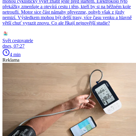
mohou cyklistický výlet zhatit ještě před startem. Elektrokolo tyto
překážky zmenšuje a otevírá cestu i těm, kteří by si na běžném kole
netroufli. Motor sice část námahy převezme, pohyb však z jízdy
nemizí. Výsledkem mohou být delší trasy, více času venku a hlavně
větší chuť vyrazit znovu. Co ale říkají nejnovější studie?
Svět cestovatele
dnes, 07:27
4 min
Reklama