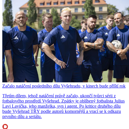
Začalo natáčení posledního dílu Vyšehradu, v kinech bude příští rok
Třetím dílem, jehož natáčení právě začalo, ukončí tvůrci sérii z
fotbalového prostředí Vyšehrad. Zpátky je oblíbený fotbalista Julius
Lavi Lavička, jeho manželka, syn i agent. Po kritice druhého dílu
bude Vyšehrad TŘY podle autorů komornější a vrací se k odkazu
prvního dílu a seriálu.