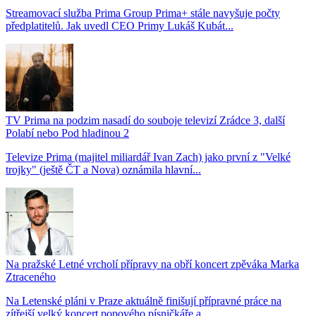
Streamovací služba Prima Group Prima+ stále navyšuje počty
předplatitelů. Jak uvedl CEO Primy Lukáš Kubát...
TV Prima na podzim nasadí do souboje televizí Zrádce 3, další
Polabí nebo Pod hladinou 2
Televize Prima (majitel miliardář Ivan Zach) jako první z "Velké
trojky" (ještě ČT a Nova) oznámila hlavní...
Na pražské Letné vrcholí přípravy na obří koncert zpěváka Marka
Ztraceného
Na Letenské pláni v Praze aktuálně finišují přípravné práce na
zítřejší velký koncert popového písničkáře a...