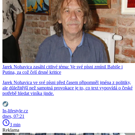
Jarek Nohavica zasáhl citlivé téma: Ve své písni zmínil Babiše i
Putina, za což čelí drsné kritice
Jarek Nohavica ve své písni před časem připomněl jména z politiky,
ale důležitější než samotná provokace je to, co text vypovídá o české
potřebě hledat viníka jinde.
In-lifestyle.cz
dnes, 07:21
3 min
Reklama