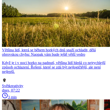
Většina lidí, která se během horkých dnů snaží ochladit, dělá
obrovskou chybu: Naopak vám bude ještě větší vedro
Když je i v noci horko na padnutí, většina lidí hledá co nejrychlejší
způsob ochlazení. Řešení, které se zdá být nejlogičtější, ale není
nejlepší.
Světkreativity
dnes, 07:22
3 min