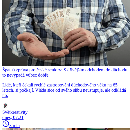
Špatná zpráva pro české seniory: S dřívějším odchodem do důchodu
to nevypadá vůbec dobře
Lidé, kteří čekali rychlé zastropování důchodového věku na 65
letech, si počkají. Vláda sice od svého slibu neustupuje, ale odkládá
ho.
Světkreativity
dnes, 07:21
3 min