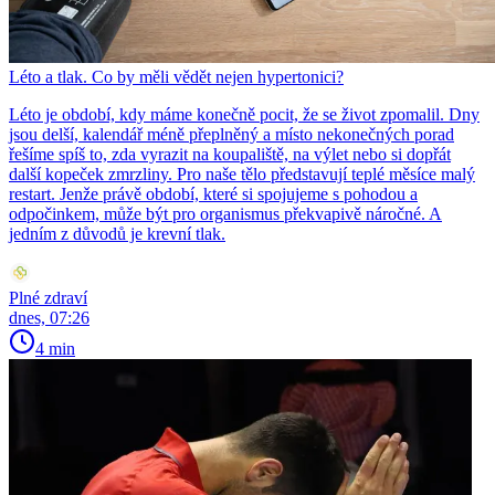
Léto a tlak. Co by měli vědět nejen hypertonici?
Léto je období, kdy máme konečně pocit, že se život zpomalil. Dny
jsou delší, kalendář méně přeplněný a místo nekonečných porad
řešíme spíš to, zda vyrazit na koupaliště, na výlet nebo si dopřát
další kopeček zmrzliny. Pro naše tělo představují teplé měsíce malý
restart. Jenže právě období, které si spojujeme s pohodou a
odpočinkem, může být pro organismus překvapivě náročné. A
jedním z důvodů je krevní tlak.
Plné zdraví
dnes, 07:26
4 min