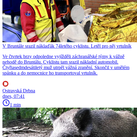
V Bruntále srazil náklaďák 74letého cyklistu. Letěl pro něj vrtulník
Ve čtvrtek brzy odpoledne vyjížděli záchranářské týmy k vážně
nehodě do Bruntálu. Cyklistu tam srazil nákladní automobil.
Čtyřiasedmdesátiletý muž utrpěl vážná zranění. Skončil v umělém
spánku a do nemocnice ho transportoval vrtulník.
Ostravská Drbna
dnes, 07:41
1 min