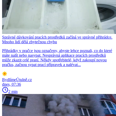
Správné dávkování pracích prostředků začíná ve správné přihrádce.
Mnoho lidí dělá zbytečnou chybu
Přihrádky v pračce jsou označeny, abyste lehce poznali, co do které
máte nalít nebo nasypat. Nesprávná aplikace pracích prostředků
může zkazit celé praní. Někdy spotřebitelé, když zakoupí novou
pračku, začnou sypat prací přípravek a nalévat...
BydlímeÚtulně.cz
dnes, 07:36
2 min