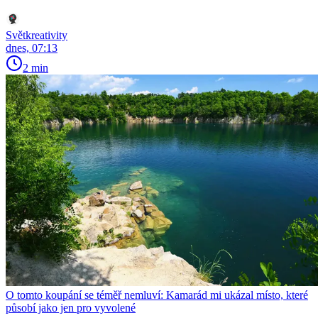
Světkreativity
dnes, 07:13
2 min
O tomto koupání se téměř nemluví: Kamarád mi ukázal místo, které
působí jako jen pro vyvolené