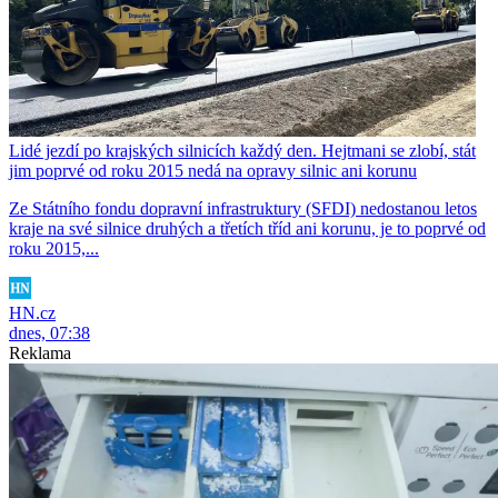
Lidé jezdí po krajských silnicích každý den. Hejtmani se zlobí, stát
jim poprvé od roku 2015 nedá na opravy silnic ani korunu
Ze Státního fondu dopravní infrastruktury (SFDI) nedostanou letos
kraje na své silnice druhých a třetích tříd ani korunu, je to poprvé od
roku 2015,...
HN.cz
dnes, 07:38
Reklama