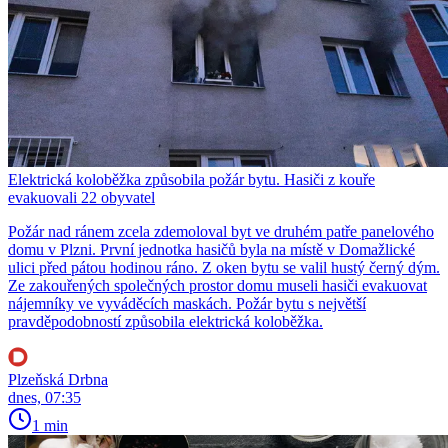
Elektrická koloběžka způsobila požár bytu. Hasiči z kouře
evakuovali 22 obyvatel
Požár nad ránem zcela zdemoloval byt ve druhém patře panelového
domu v Plzni. První jednotka hasičů byla na místě v Domažlické
ulici před pátou hodinou ráno. Z oken bytu se valil hustý černý dým.
Ze zakouřených společných prostor domu museli hasiči evakuovat
nájemníky ve vyváděcích maskách. Požár bytu s největší
pravděpodobností způsobila elektrická koloběžka.
Plzeňská Drbna
dnes, 07:35
1 min