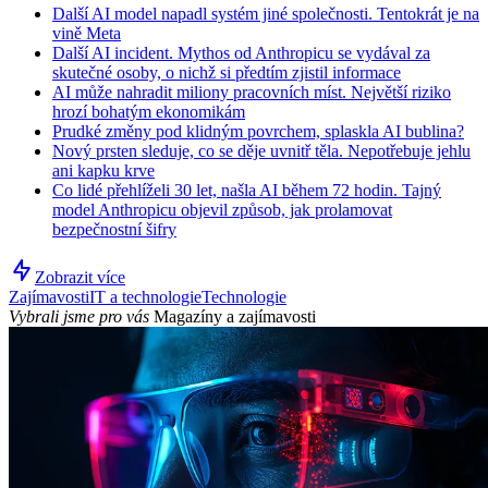
Další AI model napadl systém jiné společnosti. Tentokrát je na
vině Meta
Další AI incident. Mythos od Anthropicu se vydával za
skutečné osoby, o nichž si předtím zjistil informace
AI může nahradit miliony pracovních míst. Největší riziko
hrozí bohatým ekonomikám
Prudké změny pod klidným povrchem, splaskla AI bublina?
Nový prsten sleduje, co se děje uvnitř těla. Nepotřebuje jehlu
ani kapku krve
Co lidé přehlíželi 30 let, našla AI během 72 hodin. Tajný
model Anthropicu objevil způsob, jak prolamovat
bezpečnostní šifry
Zobrazit více
Zajímavosti
IT a technologie
Technologie
Vybrali jsme pro vás
Magazíny a zajímavosti