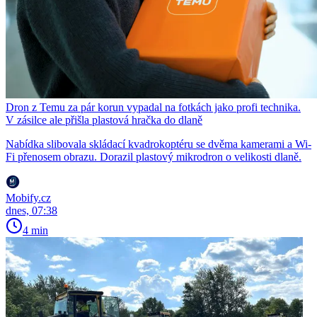
Dron z Temu za pár korun vypadal na fotkách jako profi technika.
V zásilce ale přišla plastová hračka do dlaně
Nabídka slibovala skládací kvadrokoptéru se dvěma kamerami a Wi-
Fi přenosem obrazu. Dorazil plastový mikrodron o velikosti dlaně.
Mobify.cz
dnes, 07:38
4 min