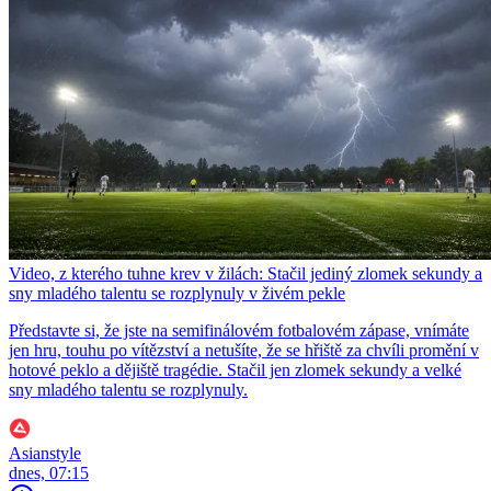
Video, z kterého tuhne krev v žilách: Stačil jediný zlomek sekundy a
sny mladého talentu se rozplynuly v živém pekle
Představte si, že jste na semifinálovém fotbalovém zápase, vnímáte
jen hru, touhu po vítězství a netušíte, že se hřiště za chvíli promění v
hotové peklo a dějiště tragédie. Stačil jen zlomek sekundy a velké
sny mladého talentu se rozplynuly.
Asianstyle
dnes, 07:15