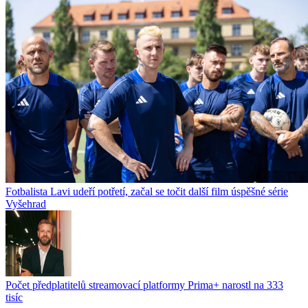
Fotbalista Lavi udeří potřetí, začal se točit další film úspěšné série
Vyšehrad
Počet předplatitelů streamovací platformy Prima+ narostl na 333
tisíc