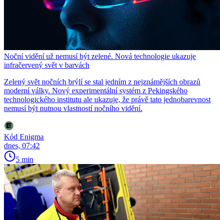
Noční vidění už nemusí být zelené. Nová technologie ukazuje
infračervený svět v barvách
Zelený svět nočních brýlí se stal jedním z nejznámějších obrazů
moderní války. Nový experimentální systém z Pekingského
technologického institutu ale ukazuje, že právě tato jednobarevnost
nemusí být nutnou vlastností nočního vidění.
Kód Enigma
dnes, 07:42
5 min