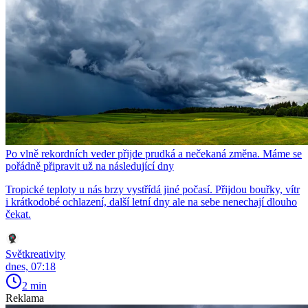
Po vlně rekordních veder přijde prudká a nečekaná změna. Máme se
pořádně připravit už na následující dny
Tropické teploty u nás brzy vystřídá jiné počasí. Přijdou bouřky, vítr
i krátkodobé ochlazení, další letní dny ale na sebe nenechají dlouho
čekat.
Světkreativity
dnes, 07:18
2 min
Reklama