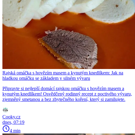
Rajská omáčka s hovězím masem a kynutým knedlíkem: Jak na
hladkou omáčku se základem v silném vývaru
Připravte si nejlepší domácí rajskou omáčku s hovězím masem a
kynutým knedlíkem! Osvědčený rodinný recept z poctivého vývaru,
zjemněný smetanou a bez zbytečného koření, který si zamilujete.
Cooky.cz
dnes, 07:19
4 min