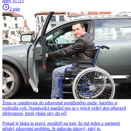
dnes, 07:15
2 min
Žena se zamilovala do zdravotně postiženého muže, kterého si
rozhodla vzít. Nastávající manžel pro ni v jejich velký den připravil
překvapení, které vhání slzy do očí
Pokud je láska ta pravá, nezáleží na tom, že má jeden z partnerů
nějaký zdravotní problém. Je milován takový, jaký je.