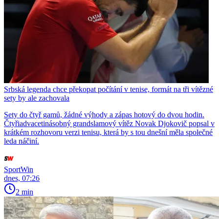
Srbská legenda chce překopat počítání v tenise, formát na tři vítězné
sety by ale zachovala
Sety do čtyř gamů, žádné výhody a zápas hotový do dvou hodin.
Čtyřiadvacetinásobný grandslamový vítěz Novak Djokovič popsal v
krátkém rozhovoru verzi tenisu, která by s tou dnešní měla společné
leda náčiní.
SportWin
dnes, 07:26
2 min