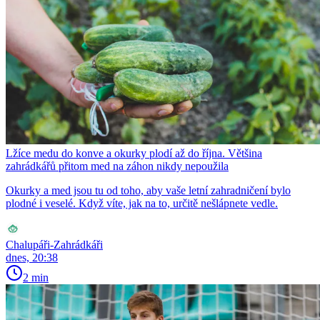
Lžíce medu do konve a okurky plodí až do října. Většina
zahrádkářů přitom med na záhon nikdy nepoužila
Okurky a med jsou tu od toho, aby vaše letní zahradničení bylo
plodné i veselé. Když víte, jak na to, určitě nešlápnete vedle.
Chalupáři-Zahrádkáři
dnes, 20:38
2 min