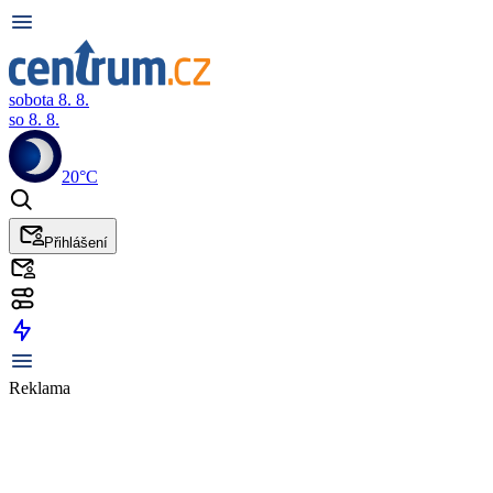
sobota 8. 8.
so 8. 8.
20°C
Přihlášení
Reklama