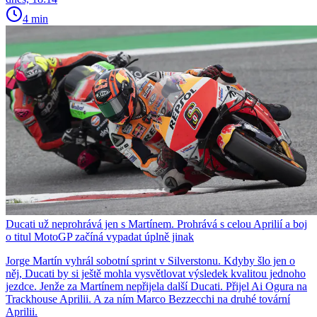
4 min
Ducati už neprohrává jen s Martínem. Prohrává s celou Aprilií a boj
o titul MotoGP začíná vypadat úplně jinak
Jorge Martín vyhrál sobotní sprint v Silverstonu. Kdyby šlo jen o
něj, Ducati by si ještě mohla vysvětlovat výsledek kvalitou jednoho
jezdce. Jenže za Martínem nepřijela další Ducati. Přijel Ai Ogura na
Trackhouse Aprilii. A za ním Marco Bezzecchi na druhé tovární
Aprilii.