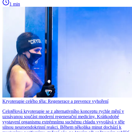
1 min
Kryoterapie celého těla: Regenerace a prevence vyhoření
Celotělová kryoterapie se z alternativního konceptu rychle mění v
uznávanou součást moderní regenerační medicíny. Krátkodobé
vystavení organismu extrémnímu suchému chladu vyvolává v těle
silnou neuroendokrinní reakci. Během několika minut dochází k