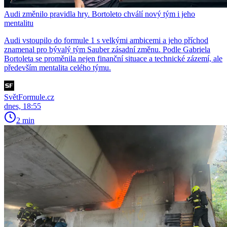
Audi změnilo pravidla hry. Bortoleto chválí nový tým i jeho
mentalitu
Audi vstoupilo do formule 1 s velkými ambicemi a jeho příchod
znamenal pro bývalý tým Sauber zásadní změnu. Podle Gabriela
Bortoleta se proměnila nejen finanční situace a technické zázemí, ale
především mentalita celého týmu.
SvětFormule.cz
dnes, 18:55
2 min