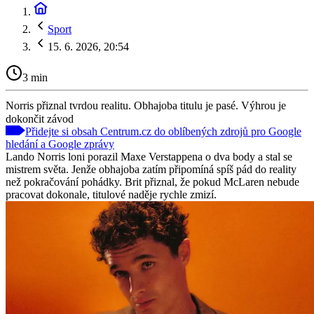
Sport
15. 6. 2026, 20:54
3 min
Norris přiznal tvrdou realitu. Obhajoba titulu je pasé. Výhrou je
dokončit závod
Přidejte si obsah Centrum.cz do oblíbených zdrojů pro Google
hledání a Google zprávy
Lando Norris loni porazil Maxe Verstappena o dva body a stal se
mistrem světa. Jenže obhajoba zatím připomíná spíš pád do reality
než pokračování pohádky. Brit přiznal, že pokud McLaren nebude
pracovat dokonale, titulové naděje rychle zmizí.