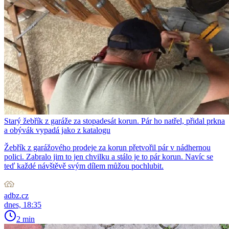
Starý žebřík z garáže za stopadesát korun. Pár ho natřel, přidal prkna
a obývák vypadá jako z katalogu
Žebřík z garážového prodeje za korun přetvořil pár v nádhernou
polici. Zabralo jim to jen chvilku a stálo je to pár korun. Navíc se
teď každé návštěvě svým dílem můžou pochlubit.
adbz.cz
dnes, 18:35
2 min