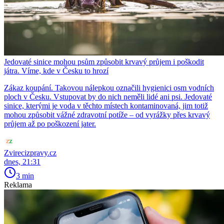
Jedovaté sinice mohou psům způsobit krvavý průjem i poškodit
játra. Víme, kde v Česku to hrozí
Zákaz koupání. Takovou nálepkou označili hygienici osm vodních
ploch v Česku. Vstupovat by do nich neměli lidé ani psi. Jedovaté
sinice, kterými je voda v těchto místech kontaminovaná, jim totiž
mohou způsobit vážné zdravotní potíže – od vyrážky přes krvavý
průjem až po poškození jater.
Zvirecizpravy.cz
dnes, 21:31
3 min
Reklama