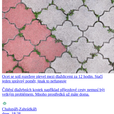
Ocet se solí rozežere plevel mezi dlaždicemi za 12 hodin. Stačí
jeden správný poměr, jinak to nefunguje
Čištění dlažebních kostek například příjezdové cesty nemusí být
velkým problémem. Mnoho prostředků už máte doma.
Chalupáři-Zahrádkáři
dnes, 18:28