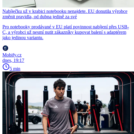
Nabíječku už v krabici notebooku nenajdete. EU donutila výrobce
změnit pravidla, od dubna jedině za své
Pro notebooky prodávané v EU platí povinnost nabíjení přes USB-
C, a výrobci už nesmí nutit zákazníky kupovat balení s adaptérem
jako jedinou variantu.
Mobify.cz
dnes, 19:17
5 min