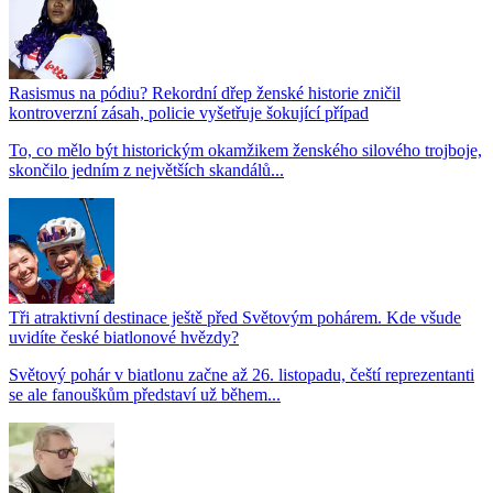
Rasismus na pódiu? Rekordní dřep ženské historie zničil
kontroverzní zásah, policie vyšetřuje šokující případ
To, co mělo být historickým okamžikem ženského silového trojboje,
skončilo jedním z největších skandálů...
Tři atraktivní destinace ještě před Světovým pohárem. Kde všude
uvidíte české biatlonové hvězdy?
Světový pohár v biatlonu začne až 26. listopadu, čeští reprezentanti
se ale fanouškům představí už během...