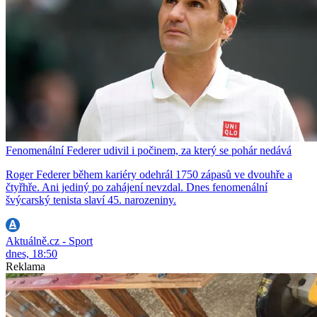
Fenomenální Federer udivil i počinem, za který se pohár nedává
Roger Federer během kariéry odehrál 1750 zápasů ve dvouhře a
čtyřhře. Ani jediný po zahájení nevzdal. Dnes fenomenální
švýcarský tenista slaví 45. narozeniny.
Aktuálně.cz - Sport
dnes, 18:50
Reklama