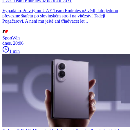
UAE Team Emirates až do roku 2031
Vypadá to, že v týmu UAE Team Emirates už vědí, kdo jednou
převezme štafetu po slovinském stroji na vítězství Tadeji
Pogačarovi. A není mu ještě ani třiadvacet let...
SportWin
dnes, 20:06
1 min