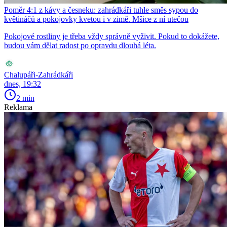
Poměr 4:1 z kávy a česneku: zahrádkáři tuhle směs sypou do
květináčů a pokojovky kvetou i v zimě. Mšice z ní utečou
Pokojové rostliny je třeba vždy správně vyživit. Pokud to dokážete,
budou vám dělat radost po opravdu dlouhá léta.
Chalupáři-Zahrádkáři
dnes, 19:32
2 min
Reklama