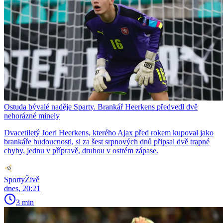
Ostuda bývalé naděje Sparty. Brankář Heerkens předvedl dvě
nehorázné minely
Dvacetiletý Joeri Heerkens, kterého Ajax před rokem kupoval jako
brankáře budoucnosti, si za šest srpnových dnů připsal dvě trapné
chyby, jednu v přípravě, druhou v ostrém zápase.
SportyŽivě
dnes, 20:21
3 min