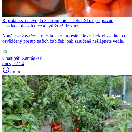
Rajčata bez nálevu, bez koření, bez ničeho. Stačí je správně
naskládat do sklenice a vydrží až do zimy
Naučte se zavařovat rajčata jako profesionálové. Pokud vsadíte na
osvědčený postup našich babiček, pak zaručeně nešlápnete vedle.
Chalupáři-Zahrádkáři
dnes, 22:54
2 min