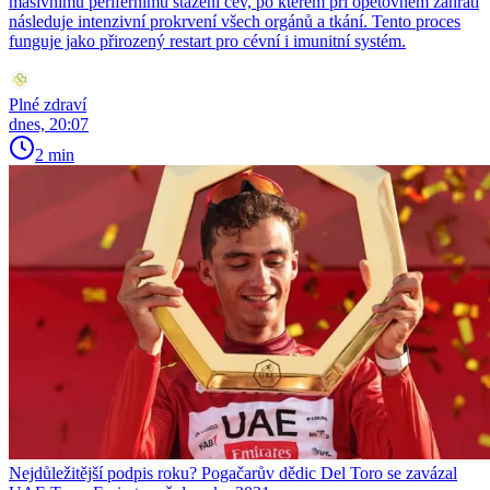
masivnímu perifernímu stažení cév, po kterém při opětovném zahřátí
následuje intenzivní prokrvení všech orgánů a tkání. Tento proces
funguje jako přirozený restart pro cévní i imunitní systém.
Plné zdraví
dnes, 20:07
2 min
Nejdůležitější podpis roku? Pogačarův dědic Del Toro se zavázal