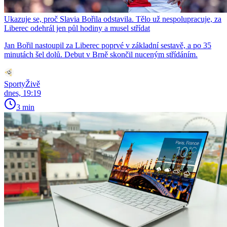
Ukazuje se, proč Slavia Bořila odstavila. Tělo už nespolupracuje, za
Liberec odehrál jen půl hodiny a musel střídat
Jan Bořil nastoupil za Liberec poprvé v základní sestavě, a po 35
minutách šel dolů. Debut v Brně skončil nuceným střídáním.
SportyŽivě
dnes, 19:19
3 min