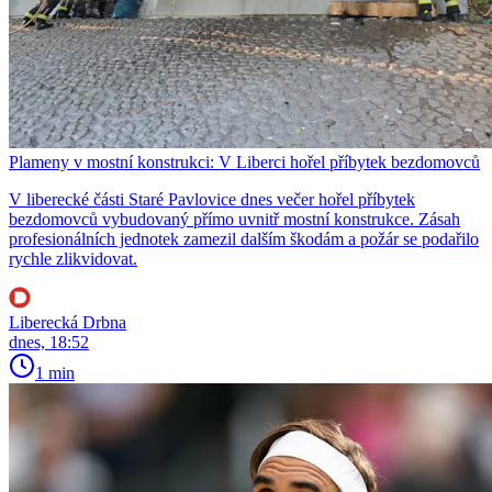
Plameny v mostní konstrukci: V Liberci hořel příbytek bezdomovců
V liberecké části Staré Pavlovice dnes večer hořel příbytek
bezdomovců vybudovaný přímo uvnitř mostní konstrukce. Zásah
profesionálních jednotek zamezil dalším škodám a požár se podařilo
rychle zlikvidovat.
Liberecká Drbna
dnes, 18:52
1 min