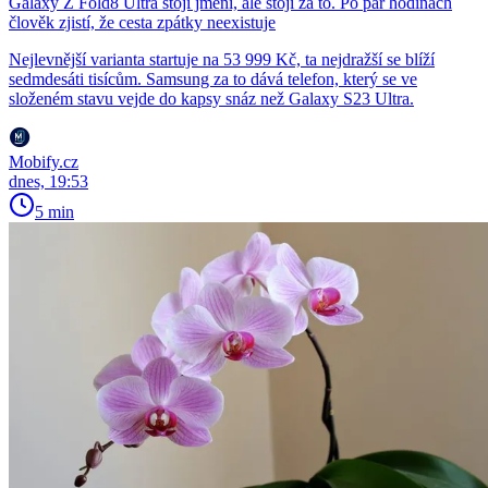
Galaxy Z Fold8 Ultra stojí jmění, ale stojí za to. Po pár hodinách
člověk zjistí, že cesta zpátky neexistuje
Nejlevnější varianta startuje na 53 999 Kč, ta nejdražší se blíží
sedmdesáti tisícům. Samsung za to dává telefon, který se ve
složeném stavu vejde do kapsy snáz než Galaxy S23 Ultra.
Mobify.cz
dnes, 19:53
5 min