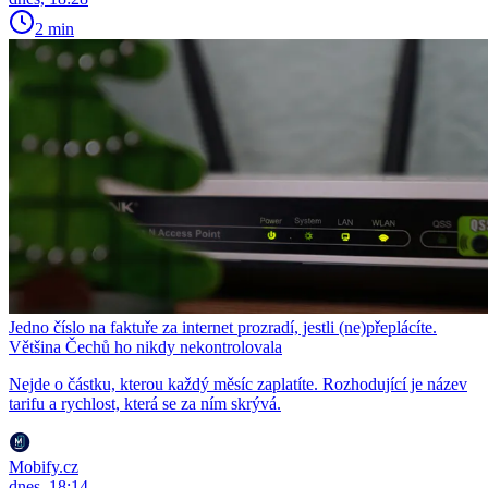
2 min
Jedno číslo na faktuře za internet prozradí, jestli (ne)přeplácíte.
Většina Čechů ho nikdy nekontrolovala
Nejde o částku, kterou každý měsíc zaplatíte. Rozhodující je název
tarifu a rychlost, která se za ním skrývá.
Mobify.cz
dnes, 18:14