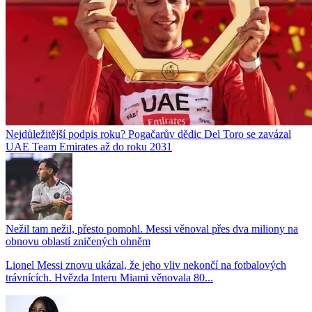
Nejdůležitější podpis roku? Pogačarův dědic Del Toro se zavázal
UAE Team Emirates až do roku 2031
Nežil tam nežil, přesto pomohl. Messi věnoval přes dva miliony na
obnovu oblastí zničených ohněm
Lionel Messi znovu ukázal, že jeho vliv nekončí na fotbalových
trávnících. Hvězda Interu Miami věnovala 80...