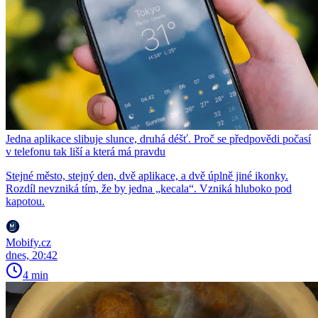
Jedna aplikace slibuje slunce, druhá déšť. Proč se předpovědi počasí
v telefonu tak liší a která má pravdu
Stejné město, stejný den, dvě aplikace, a dvě úplně jiné ikonky.
Rozdíl nevzniká tím, že by jedna „kecala“. Vzniká hluboko pod
kapotou.
Mobify.cz
dnes, 20:42
4 min