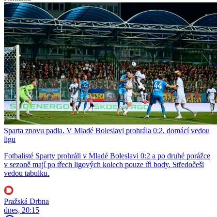
Sparta znovu padla. V Mladé Boleslavi prohrála 0:2, domácí vedou
ligu
Fotbalisté Sparty prohráli v Mladé Boleslavi 0:2 a po druhé porážce
v sezoně mají po třech ligových kolech pouze tři body. Středočeši
vedou tabulku.
Pražská Drbna
dnes, 20:15