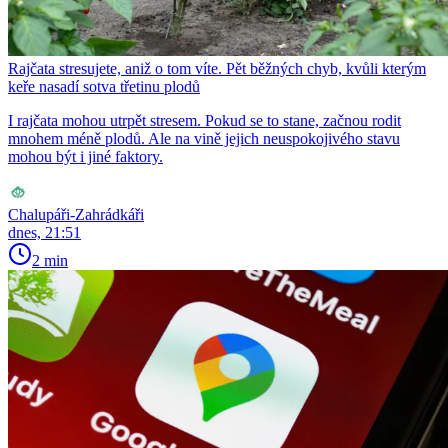
Rajčata stresujete, aniž o tom víte. Pět běžných chyb, kvůli kterým
keře nasadí sotva třetinu plodů
I rajčata mohou utrpět stresem. Pokud se to stane, začnou rodit
mnohem méně plodů. Ale na vině jejich neuspokojivého stavu
mohou být i jiné faktory.
Chalupáři-Zahrádkáři
dnes, 21:51
2 min