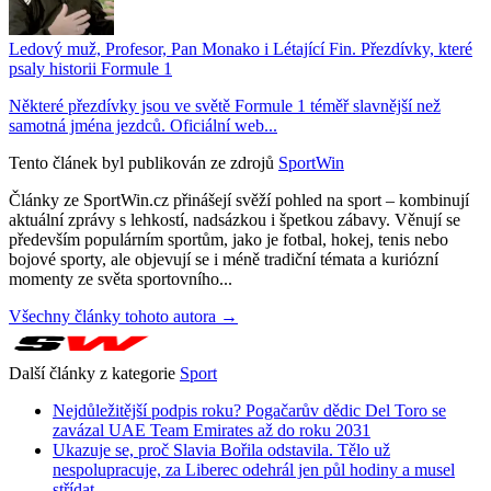
Ledový muž, Profesor, Pan Monako i Létající Fin. Přezdívky, které
psaly historii Formule 1
Některé přezdívky jsou ve světě Formule 1 téměř slavnější než
samotná jména jezdců. Oficiální web...
Tento článek byl publikován ze zdrojů
SportWin
Články ze SportWin.cz přinášejí svěží pohled na sport – kombinují
aktuální zprávy s lehkostí, nadsázkou i špetkou zábavy. Věnují se
především populárním sportům, jako je fotbal, hokej, tenis nebo
bojové sporty, ale objevují se i méně tradiční témata a kuriózní
momenty ze světa sportovního...
Všechny články tohoto autora →
Další články z kategorie
Sport
Nejdůležitější podpis roku? Pogačarův dědic Del Toro se
zavázal UAE Team Emirates až do roku 2031
Ukazuje se, proč Slavia Bořila odstavila. Tělo už
nespolupracuje, za Liberec odehrál jen půl hodiny a musel
střídat