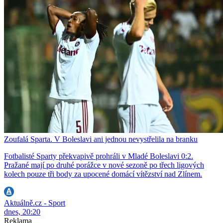
Zoufalá Sparta. V Boleslavi ani jednou nevystřelila na branku
Fotbalisté Sparty překvapivě prohráli v Mladé Boleslavi 0:2.
Pražané mají po druhé porážce v nové sezoně po třech ligových
kolech pouze tři body za upocené domácí vítězství nad Zlínem.
Aktuálně.cz - Sport
dnes, 20:20
Reklama