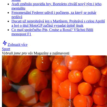
Audi změnilo pravidla hry. Bortoleto chválí nový tým i jeho
mentalitu
Fenomenální Federer udivil i počinem, za který se pohár
nedává
Ducati už neprohrává jen s Martínem. Prohrává s celou Aprilií
a boj o titul MotoGP začíná vypadat úplně jinak
Co mají společného Pitt, Cruise a Rossi? Všichni řídili
monopost F1
Zobrazit více
Sport
Vybrali jsme pro vás
Magazíny a zajímavosti