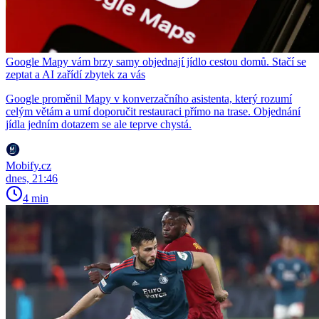
Google Mapy vám brzy samy objednají jídlo cestou domů. Stačí se
zeptat a AI zařídí zbytek za vás
Google proměnil Mapy v konverzačního asistenta, který rozumí
celým větám a umí doporučit restauraci přímo na trase. Objednání
jídla jedním dotazem se ale teprve chystá.
Mobify.cz
dnes, 21:46
4 min