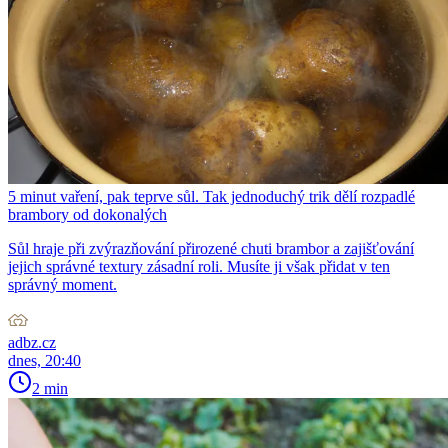
5 minut vaření, pak teprve sůl. Tak jednoduchý trik dělí rozpadlé
brambory od dokonalých
Sůl hraje při zvýrazňování přirozené chuti brambor a zajišťování
jejich správné textury zásadní roli. Musíte ji však přidat v ten
správný moment.
adbz.cz
dnes, 20:40
2 min