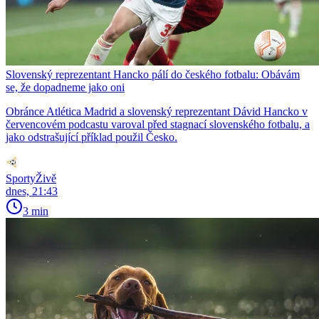
Slovenský reprezentant Hancko pálí do českého fotbalu: Obávám
se, že dopadneme jako oni
Obránce Atlética Madrid a slovenský reprezentant Dávid Hancko v
červencovém podcastu varoval před stagnací slovenského fotbalu, a
jako odstrašující příklad použil Česko.
SportyŽivě
dnes, 21:43
3 min