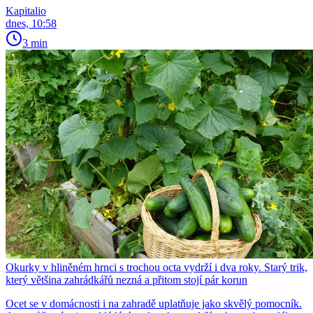
Kapitalio
dnes, 10:58
3 min
Okurky v hliněném hrnci s trochou octa vydrží i dva roky. Starý trik,
který většina zahrádkářů nezná a přitom stojí pár korun
Ocet se v domácnosti i na zahradě uplatňuje jako skvělý pomocník.