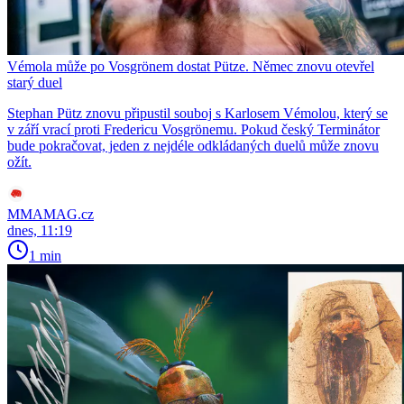
Vémola může po Vosgrönem dostat Pütze. Němec znovu otevřel
starý duel
Stephan Pütz znovu připustil souboj s Karlosem Vémolou, který se
v září vrací proti Fredericu Vosgrönemu. Pokud český Terminátor
bude pokračovat, jeden z nejdéle odkládaných duelů může znovu
ožít.
MMAMAG.cz
dnes, 11:19
1 min