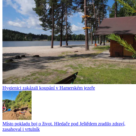
Hygienici zakázali koupání v Hamerském jezeře
Místo pokladu boj o život. Hledače pod Ještědem zradilo zdraví,
zasahoval i vrtulník