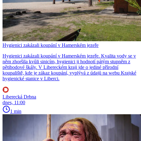
Hygienici zakázali koupání v Hamerském jezeře
Hygienici zakázali koupání v Hamerském jezeře. Kvalita vody se v
něm zhoršila kvůli sinicím, hygienici ji hodnotí pátým stupněm z
pětibodové škály. V Libereckém kraji jde o jediné přírodní
koupaliště, kde je zákaz koupání, vyplývá z údajů na webu Krajské
hygienické stanice v Liberci.
Liberecká Drbna
dnes, 11:00
1 min