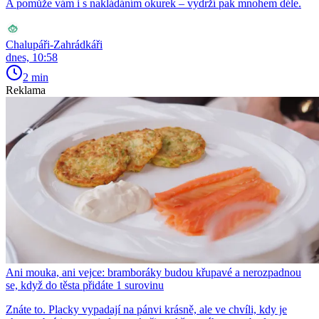
A pomůže vám i s nakládáním okurek – vydrží pak mnohem déle.
Chalupáři-Zahrádkáři
dnes, 10:58
2 min
Reklama
Ani mouka, ani vejce: bramboráky budou křupavé a nerozpadnou
se, když do těsta přidáte 1 surovinu
Znáte to. Placky vypadají na pánvi krásně, ale ve chvíli, kdy je