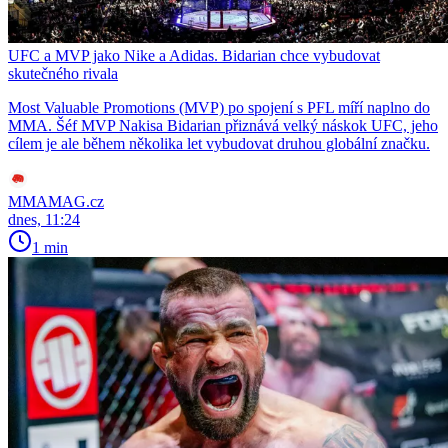
UFC a MVP jako Nike a Adidas. Bidarian chce vybudovat
skutečného rivala
Most Valuable Promotions (MVP) po spojení s PFL míří naplno do
MMA. Šéf MVP Nakisa Bidarian přiznává velký náskok UFC, jeho
cílem je ale během několika let vybudovat druhou globální značku.
MMAMAG.cz
dnes, 11:24
1 min