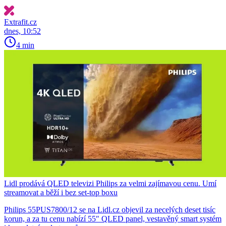
Extrafit.cz
dnes, 10:52
4 min
Lidl prodává QLED televizi Philips za velmi zajímavou cenu. Umí
streamovat a běží i bez set-top boxu
Philips 55PUS7800/12 se na Lidl.cz objevil za necelých deset tisíc
korun, a za tu cenu nabízí 55″ QLED panel, vestavěný smart systém