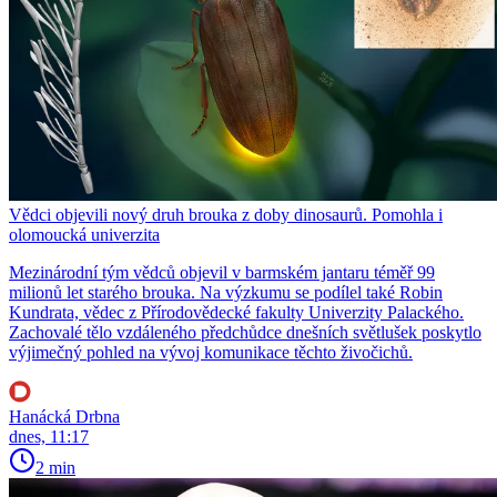
Vědci objevili nový druh brouka z doby dinosaurů. Pomohla i
olomoucká univerzita
Mezinárodní tým vědců objevil v barmském jantaru téměř 99
milionů let starého brouka. Na výzkumu se podílel také Robin
Kundrata, vědec z Přírodovědecké fakulty Univerzity Palackého.
Zachovalé tělo vzdáleného předchůdce dnešních světlušek poskytlo
výjimečný pohled na vývoj komunikace těchto živočichů.
Hanácká Drbna
dnes, 11:17
2 min