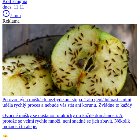
Kód Enigma
dnes, 11:11
7 min
Reklama
Po ovocných muškách nezbyde ani stopa. Tato geniální past s nimi
udělá rychlý proces a nebude vás stát ani korunu. Zvládne to každý
Ovocné mušky se dostanou prakticky do každé domácnosti. A
protože se velmi rychle množí, není snadné se jich zbavit. Několik
možností tu ale je.