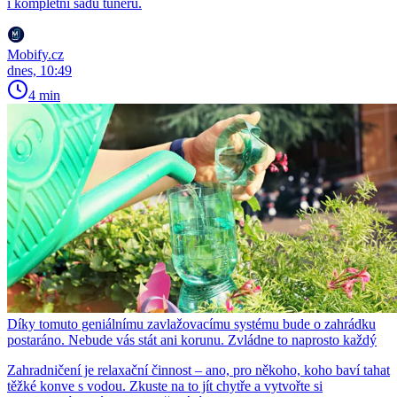
i kompletní sadu tunerů.
Mobify.cz
dnes, 10:49
4 min
Díky tomuto geniálnímu zavlažovacímu systému bude o zahrádku
postaráno. Nebude vás stát ani korunu. Zvládne to naprosto každý
Zahradničení je relaxační činnost – ano, pro někoho, koho baví tahat
těžké konve s vodou. Zkuste na to jít chytře a vytvořte si