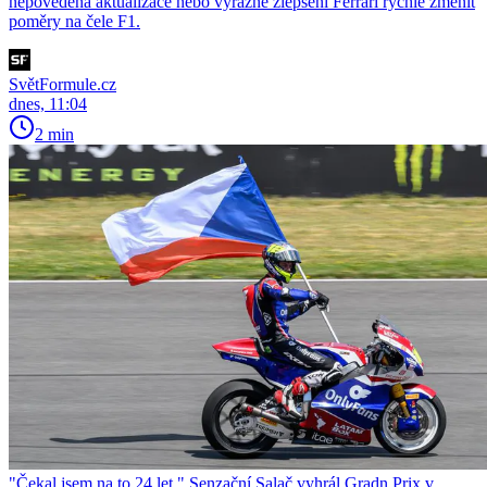
nepovedená aktualizace nebo výrazné zlepšení Ferrari rychle změnit
poměry na čele F1.
SvětFormule.cz
dnes, 11:04
2 min
"Čekal jsem na to 24 let." Senzační Salač vyhrál Gradn Prix v