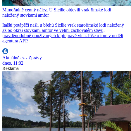
Mimořádně cenný nález. U Sicílie objevili vrak římské lodi
naložený stovkami amfor
Italští potápěči našli u břehů Sicílie vrak starořímské lodi naložený
až po okraj stovkami amfor ve velmi zachovalém stavu,
pravděpodobně používaných k přepravě vína. Píše o tom v neděli
agentura AFP.
Aktuálně.cz - Zprávy
dnes, 11:02
Reklama