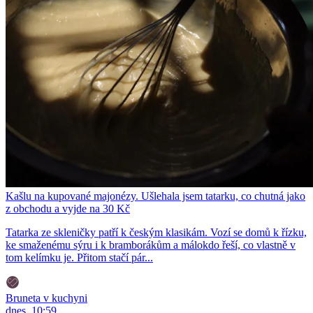
Kašlu na kupované majonézy. Ušlehala jsem tatarku, co chutná jako
z obchodu a vyjde na 30 Kč
Tatarka ze skleničky patří k českým klasikám. Vozí se domů k řízku,
ke smaženému sýru i k bramborákům a málokdo řeší, co vlastně v
tom kelímku je. Přitom stačí pár...
Bruneta v kuchyni
dnes, 10:59