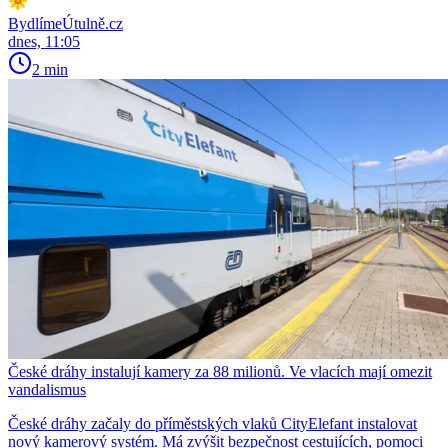
BydlímeÚtulně.cz
dnes, 11:05
2 min
České dráhy instalují kamery za 88 milionů. Ve vlacích mají omezit
vandalismus
České dráhy začaly do příměstských vlaků CityElefant instalovat
nový kamerový systém. Má zvýšit bezpečnost cestujících, pomoci