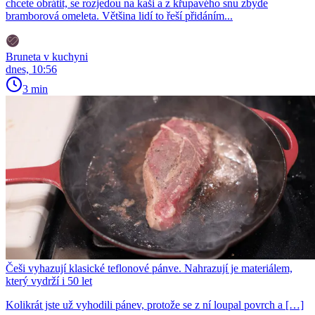
chcete obrátit, se rozjedou na kaši a z křupavého snu zbyde
bramborová omeleta. Většina lidí to řeší přidáním...
Bruneta v kuchyni
dnes, 10:56
3 min
Češi vyhazují klasické teflonové pánve. Nahrazují je materiálem,
který vydrží i 50 let
Kolikrát jste už vyhodili pánev, protože se z ní loupal povrch a […]