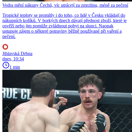
Vedra mění nákupy Čechů, víc utrácejí za zmrzlinu, méně za pečení
Tropické teploty se promítly i do toho, co lidé v Česku vkládají do
nákupních košíků. V horkých dnech dávají přednost zboží, které je
osvěží nebo jim pomůže zvládnout pobyt na slunci. Naopak
ustupuje zájem o některé potraviny běžně používané při vaření a
pečení.
Jihlavská Drbna
dnes, 10:34
1 min