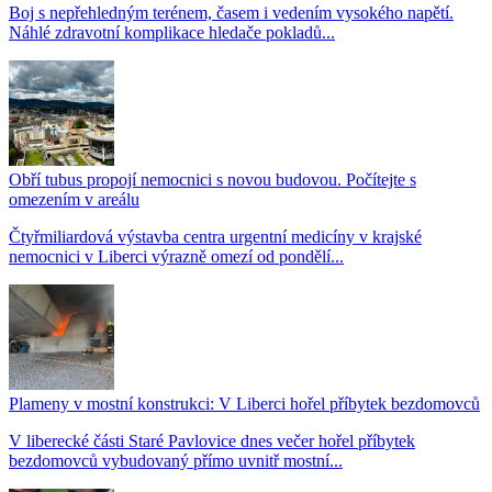
Boj s nepřehledným terénem, časem i vedením vysokého napětí.
Náhlé zdravotní komplikace hledače pokladů...
Obří tubus propojí nemocnici s novou budovou. Počítejte s
omezením v areálu
Čtyřmiliardová výstavba centra urgentní medicíny v krajské
nemocnici v Liberci výrazně omezí od pondělí...
Plameny v mostní konstrukci: V Liberci hořel příbytek bezdomovců
V liberecké části Staré Pavlovice dnes večer hořel příbytek
bezdomovců vybudovaný přímo uvnitř mostní...