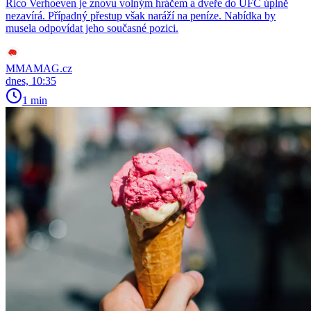
Rico Verhoeven je znovu volným hráčem a dveře do UFC úplně
nezavírá. Případný přestup však naráží na peníze. Nabídka by
musela odpovídat jeho současné pozici.
MMAMAG.cz
dnes, 10:35
1 min