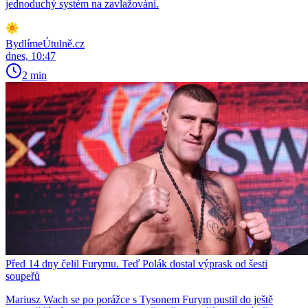
jednoduchý systém na zavlažování.
BydlímeÚtulně.cz
dnes, 10:47
2 min
Před 14 dny čelil Furymu. Teď Polák dostal výprask od šesti
soupeřů
Mariusz Wach se po porážce s Tysonem Furym pustil do ještě