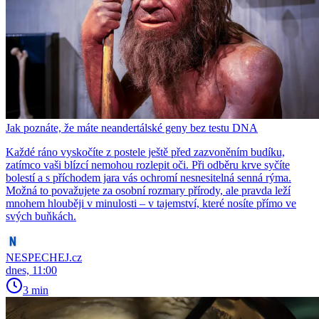
Jak poznáte, že máte neandertálské geny bez testu DNA
Každé ráno vyskočíte z postele ještě před zazvoněním budíku,
zatímco vaši blízcí nemohou rozlepit oči. Při odběru krve syčíte
bolestí a s příchodem jara vás ochromí nesnesitelná senná rýma.
Možná to považujete za osobní rozmary přírody, ale pravda leží
mnohem hlouběji v minulosti – v tajemství, které nosíte přímo ve
svých buňkách.
NESPECHEJ.cz
dnes, 11:00
3 min