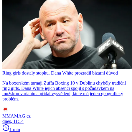
Ring girls dostaly stopku. Dana White prozradil bizarní důvod
Na boxerském turnaji Zuffa Boxing 10 v Dublinu chyběly tradiční
ring girls. Dana White jejich absenci spojil s požadavkem na
mužskou variantu a přidal vysvětlení, které má jeden geografický
problém.
MMAMAG.cz
dnes, 11:14
1 min