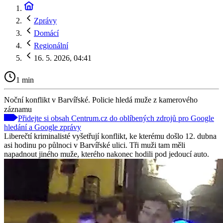
Zprávy
Domácí
Regionální
16. 5. 2026, 04:41
1 min
Noční konflikt v Barvířské. Policie hledá muže z kamerového
záznamu
Přidejte si obsah Centrum.cz do oblíbených zdrojů pro Google
hledání a Google zprávy
Liberečtí kriminalisté vyšetřují konflikt, ke kterému došlo 12. dubna
asi hodinu po půlnoci v Barvířské ulici. Tři muži tam měli
napadnout jiného muže, kterého nakonec hodili pod jedoucí auto.