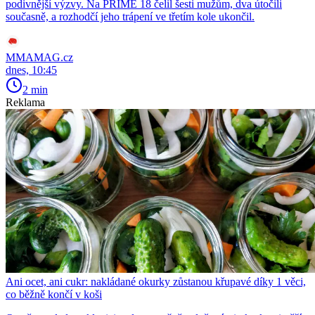
podivnější výzvy. Na PRIME 18 čelil šesti mužům, dva útočili
současně, a rozhodčí jeho trápení ve třetím kole ukončil.
MMAMAG.cz
dnes, 10:45
2 min
Reklama
Ani ocet, ani cukr: nakládané okurky zůstanou křupavé díky 1 věci,
co běžně končí v koši