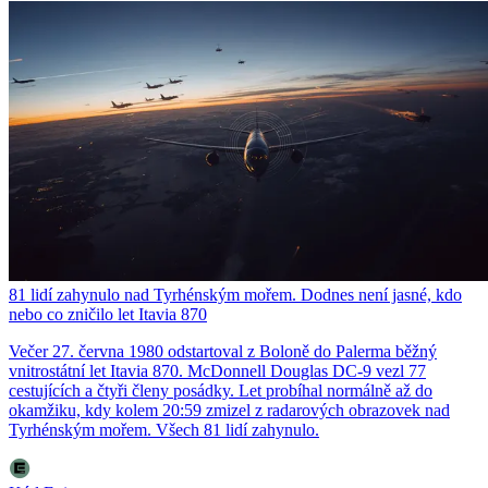
81 lidí zahynulo nad Tyrhénským mořem. Dodnes není jasné, kdo
nebo co zničilo let Itavia 870
Večer 27. června 1980 odstartoval z Boloně do Palerma běžný
vnitrostátní let Itavia 870. McDonnell Douglas DC-9 vezl 77
cestujících a čtyři členy posádky. Let probíhal normálně až do
okamžiku, kdy kolem 20:59 zmizel z radarových obrazovek nad
Tyrhénským mořem. Všech 81 lidí zahynulo.