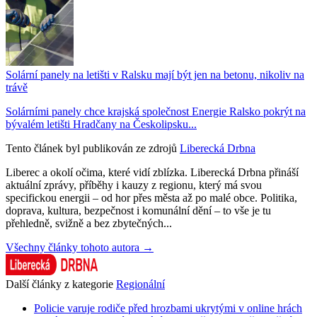
Solární panely na letišti v Ralsku mají být jen na betonu, nikoliv na
trávě
Solárními panely chce krajská společnost Energie Ralsko pokrýt na
bývalém letišti Hradčany na Českolipsku...
Tento článek byl publikován ze zdrojů
Liberecká Drbna
Liberec a okolí očima, které vidí zblízka. Liberecká Drbna přináší
aktuální zprávy, příběhy i kauzy z regionu, který má svou
specifickou energii – od hor přes města až po malé obce. Politika,
doprava, kultura, bezpečnost i komunální dění – to vše je tu
přehledně, svižně a bez zbytečných...
Všechny články tohoto autora →
Další články z kategorie
Regionální
Policie varuje rodiče před hrozbami ukrytými v online hrách