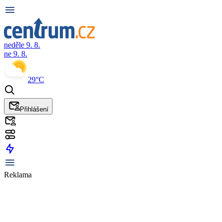
neděle 9. 8.
ne 9. 8.
29°C
Přihlášení
Reklama