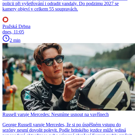
policii při vyšetřování i odradit vandaly. Do podzimu 2027 se
kamery objeví v celkem 55 soupravách.
Pražská Drbna
dnes, 11:05
2 min
Russell varuje Mercedes: Nesmíme usnout na vavřínech
George Russell varuje Mercedes, že si po úspěšném vstupu do
sezóny nesmí dovolit polevit. Podle britského jezdce může jediná