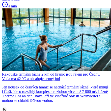
4 min
Rakouské termální lázně 2 km od hranic jsou rájem pro Čechy.
Voda má 42 °C a obsahuje cenný jód
Jen kousek od českých hranic se nachází termální lázně, které milují
i Češi. Jde o rozsáhlý komplex s rozlohou více než 7 800 m². Lázně
Therme Laa an der Thaya leží ve vinařské oblasti Weinviertel a
mohou se chlubit léčivou vodou.