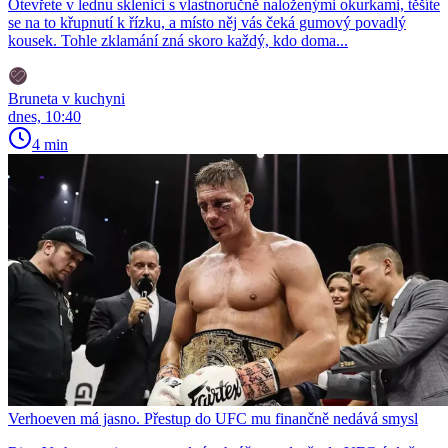
Otevřete v lednu sklenici s vlastnoručně naloženými okurkami, těšíte
se na to křupnutí k řízku, a místo něj vás čeká gumový povadlý
kousek. Tohle zklamání zná skoro každý, kdo doma...
Bruneta v kuchyni
dnes, 10:40
4 min
Verhoeven má jasno. Přestup do UFC mu finančně nedává smysl