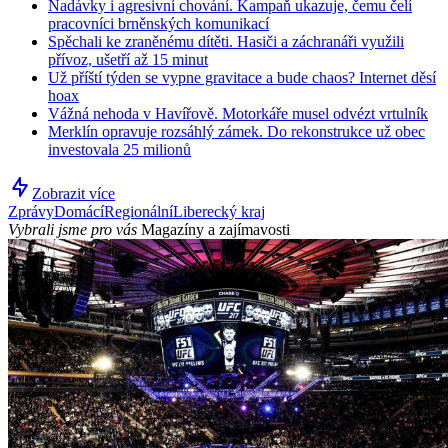
Nadávky i agresivní chování. Kampaň ukazuje, čemu čelí
pracovníci brněnských komunikací
Spěchali ke zraněnému dítěti. Hasiči a záchranáři využili
přívoz, ušetří až 15 minut
Už příští týden se vypne gravitace a bude chaos? Internet děsí
hoax
Vážná nehoda v Havířově. Motorkáře musel odvézt vrtulník
Merklín opravuje rozsáhlý zámek. Do rekonstrukce už obec
investovala 25 milionů
Zobrazit více
Zprávy
Domácí
Regionální
Liberecký kraj
Vybrali jsme pro vás
Magazíny a zajímavosti