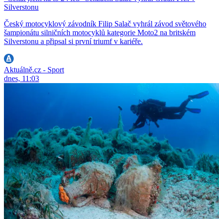
Silverstonu
Český motocyklový závodník Filip Salač vyhrál závod světového
šampionátu silničních motocyklů kategorie Moto2 na britském
Silverstonu a připsal si první triumf v kariéře.
Aktuálně.cz - Sport
dnes, 11:03