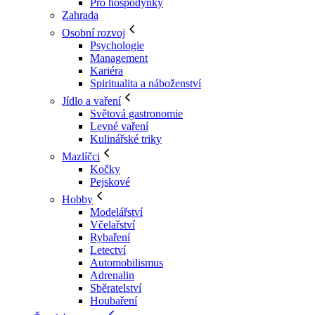
Pro hospodyňky
Zahrada
Osobní rozvoj
Psychologie
Management
Kariéra
Spiritualita a náboženství
Jídlo a vaření
Světová gastronomie
Levné vaření
Kulinářské triky
Mazlíčci
Kočky
Pejskové
Hobby
Modelářství
Včelařství
Rybaření
Letectví
Automobilismus
Adrenalin
Sběratelství
Houbaření