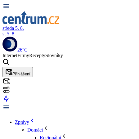
středa 5. 8.
st 5. 8.
26°C
Internet
Firmy
Recepty
Slovníky
Přihlášení
Zprávy
Domácí
Regionální