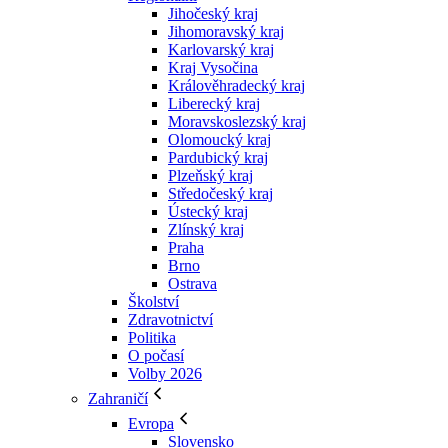
Jihočeský kraj
Jihomoravský kraj
Karlovarský kraj
Kraj Vysočina
Králověhradecký kraj
Liberecký kraj
Moravskoslezský kraj
Olomoucký kraj
Pardubický kraj
Plzeňský kraj
Středočeský kraj
Ústecký kraj
Zlínský kraj
Praha
Brno
Ostrava
Školství
Zdravotnictví
Politika
O počasí
Volby 2026
Zahraničí
Evropa
Slovensko