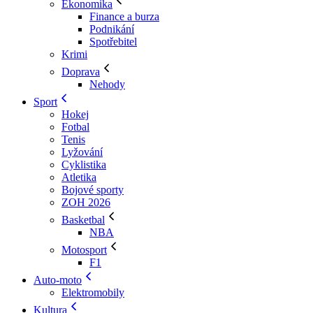
Ekonomika
Finance a burza
Podnikání
Spotřebitel
Krimi
Doprava
Nehody
Sport
Hokej
Fotbal
Tenis
Lyžování
Cyklistika
Atletika
Bojové sporty
ZOH 2026
Basketbal
NBA
Motosport
F1
Auto-moto
Elektromobily
Kultura