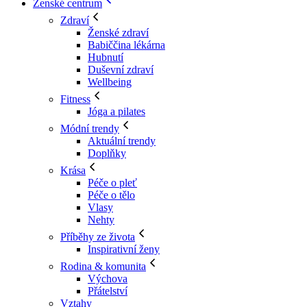
Ženské centrum
Zdraví
Ženské zdraví
Babiččina lékárna
Hubnutí
Duševní zdraví
Wellbeing
Fitness
Jóga a pilates
Módní trendy
Aktuální trendy
Doplňky
Krása
Péče o pleť
Péče o tělo
Vlasy
Nehty
Příběhy ze života
Inspirativní ženy
Rodina & komunita
Výchova
Přátelství
Vztahy