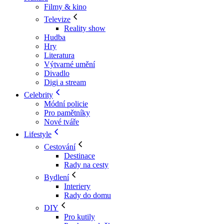
Filmy & kino
Televize
Reality show
Hudba
Hry
Literatura
Výtvarné umění
Divadlo
Digi a stream
Celebrity
Módní policie
Pro pamětníky
Nové tváře
Lifestyle
Cestování
Destinace
Rady na cesty
Bydlení
Interiery
Rady do domu
DIY
Pro kutily