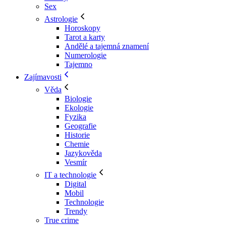
Sex
Astrologie
Horoskopy
Tarot a karty
Andělé a tajemná znamení
Numerologie
Tajemno
Zajímavosti
Věda
Biologie
Ekologie
Fyzika
Geografie
Historie
Chemie
Jazykověda
Vesmír
IT a technologie
Digital
Mobil
Technologie
Trendy
True crime