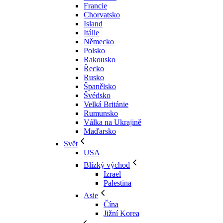
Francie
Chorvatsko
Island
Itálie
Německo
Polsko
Rakousko
Řecko
Rusko
Španělsko
Švédsko
Velká Británie
Rumunsko
Válka na Ukrajině
Maďarsko
Svět
USA
Blízký východ
Izrael
Palestina
Asie
Čína
Jižní Korea