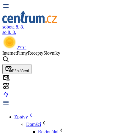
sobota 8. 8.
so 8. 8.
27°C
Internet
Firmy
Recepty
Slovníky
Přihlášení
Zprávy
Domácí
Regionální