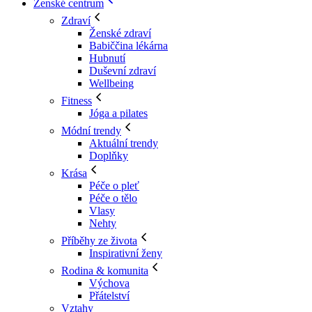
Ženské centrum
Zdraví
Ženské zdraví
Babiččina lékárna
Hubnutí
Duševní zdraví
Wellbeing
Fitness
Jóga a pilates
Módní trendy
Aktuální trendy
Doplňky
Krása
Péče o pleť
Péče o tělo
Vlasy
Nehty
Příběhy ze života
Inspirativní ženy
Rodina & komunita
Výchova
Přátelství
Vztahy