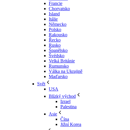
Francie
Chorvatsko
Island
Itálie
Německo
Polsko
Rakousko
Řecko
Rusko
Španělsko
Švédsko
Velká Británie
Rumunsko
Válka na Ukrajině
Maďarsko
Svět
USA
Blízký východ
Izrael
Palestina
Asie
Čína
Jižní Korea