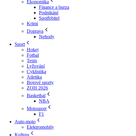
Ekonomika
Finance a burza
Podnikání
Spotřebitel
Krimi
Doprava
Nehody
Sport
Hokej
Fotbal
Tenis
Lyžování
Cyklistika
Atletika
Bojové sporty
ZOH 2026
Basketbal
NBA
Motosport
F1
Auto-moto
Elektromobily
Kultura