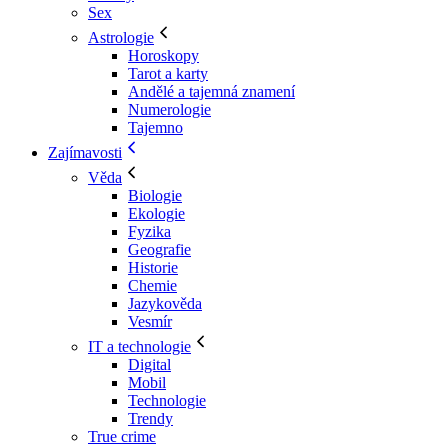
Sex
Astrologie
Horoskopy
Tarot a karty
Andělé a tajemná znamení
Numerologie
Tajemno
Zajímavosti
Věda
Biologie
Ekologie
Fyzika
Geografie
Historie
Chemie
Jazykověda
Vesmír
IT a technologie
Digital
Mobil
Technologie
Trendy
True crime