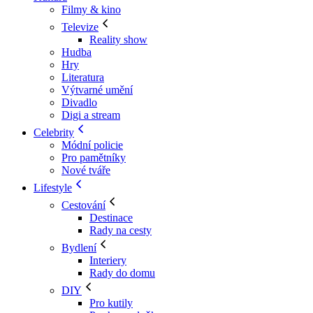
Filmy & kino
Televize
Reality show
Hudba
Hry
Literatura
Výtvarné umění
Divadlo
Digi a stream
Celebrity
Módní policie
Pro pamětníky
Nové tváře
Lifestyle
Cestování
Destinace
Rady na cesty
Bydlení
Interiery
Rady do domu
DIY
Pro kutily