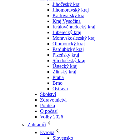
Jihočeský kraj
Jihomoravský kraj
Karlovarský kraj
Kraj Vysočina
Králověhradecký kraj
Liberecký kraj
Moravskoslezský kraj
Olomoucký kraj
Pardubický kraj
Plzeňský kraj
Středočeský kraj
Ústecký kraj
Zlínský kraj
Praha
Brno
Ostrava
Školství
Zdravotnictví
Politika
O počasí
Volby 2026
Zahraničí
Evropa
Slovensko