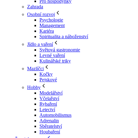
Pro hospodyňky
Zahrada
Osobní rozvoj
Psychologie
Management
Kariéra
Spiritualita a náboženství
Jídlo a vaření
Světová gastronomie
Levné vaření
Kulinářské triky
Mazlíčci
Kočky
Pejskové
Hobby
Modelářství
Včelařství
Rybaření
Letectví
Automobilismus
Adrenalin
Sběratelství
Houbaření