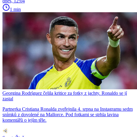
dnes, 12:04
1 min
Georgina Rodríguez čelila kritice za fotky z jachty. Ronaldo se jí
zastal
Partnerka Cristiana Ronalda zveřejnila 4. srpna na Instagramu sedm
snímků z dovolené na Mallorce. Pod fotkami se strhla lavina
komentářů o jejím těle.