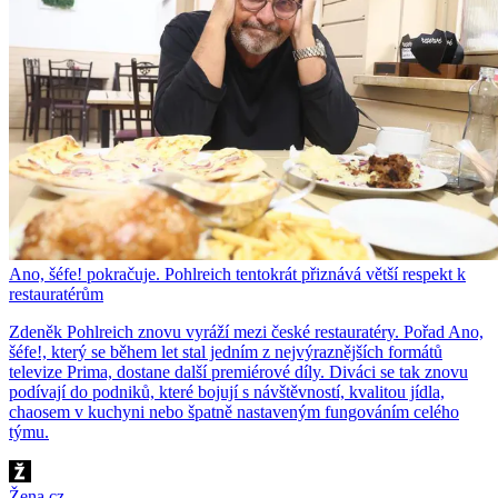
Ano, šéfe! pokračuje. Pohlreich tentokrát přiznává větší respekt k
restauratérům
Zdeněk Pohlreich znovu vyráží mezi české restauratéry. Pořad Ano,
šéfe!, který se během let stal jedním z nejvýraznějších formátů
televize Prima, dostane další premiérové díly. Diváci se tak znovu
podívají do podniků, které bojují s návštěvností, kvalitou jídla,
chaosem v kuchyni nebo špatně nastaveným fungováním celého
týmu.
Žena.cz