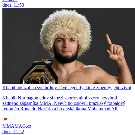
dnes, 11:53
Khabib ukázal na své hrdiny. Dvě legendy, které změnily jeho život
Khabib Nurmagomedov si mezi sportovními vzory nevybral
žádného zápasníka MMA. Nejvíc ho oslovili brazilský fotbalový
fenomén Ronaldo Nazário a boxerská ikona Muhammad Ali.
MMAMAG.cz
dnes, 11:52