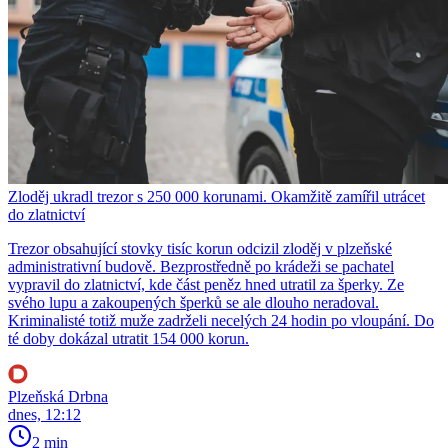
Zloděj ukradl trezor s 250 000 korunami. Okamžitě zamířil utrácet
do zlatnictví
Trezor obsahující stovky tisíc korun odcizil zloděj v plzeňské
administrativní budově. Bezprostředně po krádeži se pachatel
vypravil do zlatnictví, kde část peněz hned utratil za šperky. Ze
svého lupu a zakoupených šperků se ale dlouho neradoval.
Kriminalisté totiž muže zadrželi necelých 24 hodin po vloupání. Do
té doby dokázal utratit 154 000 korun.
Plzeňská Drbna
dnes, 12:12
2 min