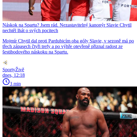
Náskok na Spartu? Jsem rád. Nezastavitelný kanonýr Slavie Chytil
nechtěl lhát o svých pocitech
Mojmír Chytil dal proti Pardubicím oba góly Slavie, v sezoně má po
třech zápasech čtyři trefy a po výhře otevřeně přiznal radost ze
šestibodového náskoku na Spartu.
SportyŽivě
dnes, 12:18
3 min