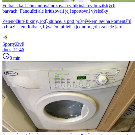
Fotbalistka Lehmannová pózovala v bikinách v brazilských
barvách. Fanoušci ale kritizovali její sportovní výsledky
Zelenožluté bikiny, loď, slunce, a pod příspěvkem lavina komentářů
o brazilském fotbale, bývalém příteli a jednom gólu za celé jaro.
SportyŽivě
dnes, 11:46
3 min