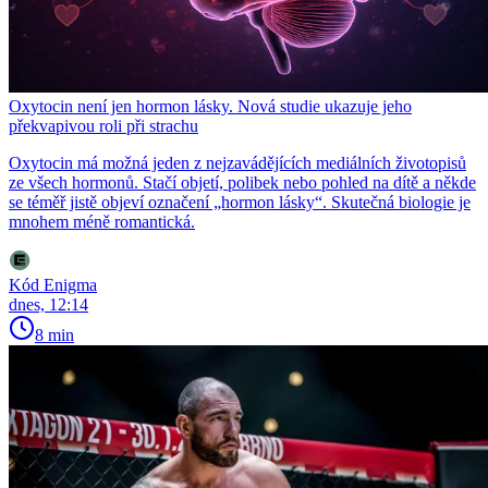
Oxytocin není jen hormon lásky. Nová studie ukazuje jeho
překvapivou roli při strachu
Oxytocin má možná jeden z nejzavádějících mediálních životopisů
ze všech hormonů. Stačí objetí, polibek nebo pohled na dítě a někde
se téměř jistě objeví označení „hormon lásky“. Skutečná biologie je
mnohem méně romantická.
Kód Enigma
dnes, 12:14
8 min