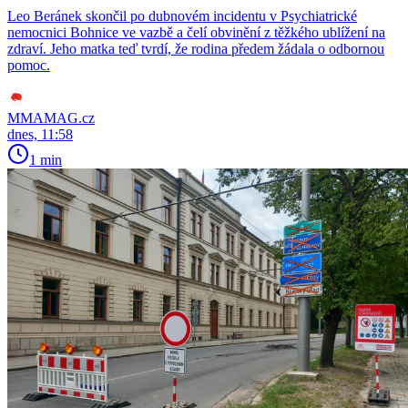
Leo Beránek skončil po dubnovém incidentu v Psychiatrické
nemocnici Bohnice ve vazbě a čelí obvinění z těžkého ublížení na
zdraví. Jeho matka teď tvrdí, že rodina předem žádala o odbornou
pomoc.
MMAMAG.cz
dnes, 11:58
1 min