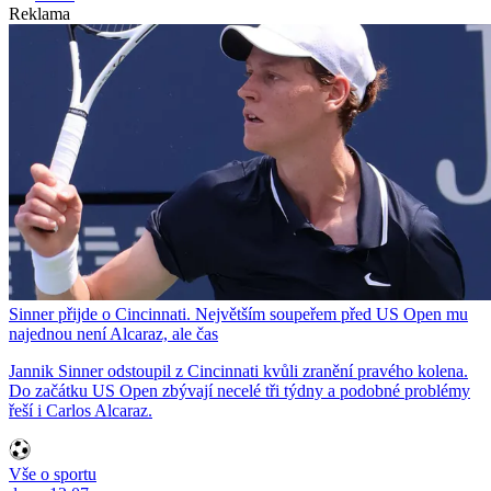
Reklama
Sinner přijde o Cincinnati. Největším soupeřem před US Open mu
najednou není Alcaraz, ale čas
Jannik Sinner odstoupil z Cincinnati kvůli zranění pravého kolena.
Do začátku US Open zbývají necelé tři týdny a podobné problémy
řeší i Carlos Alcaraz.
Vše o sportu