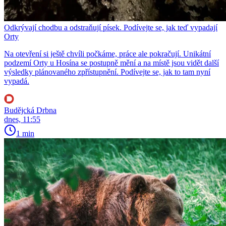
Odkrývají chodbu a odstraňují písek. Podívejte se, jak teď vypadají
Orty
Na otevření si ještě chvíli počkáme, práce ale pokračují. Unikátní
podzemí Orty u Hosína se postupně mění a na místě jsou vidět další
výsledky plánovaného zpřístupnění. Podívejte se, jak to tam nyní
vypadá.
Budějcká Drbna
dnes, 11:55
1 min