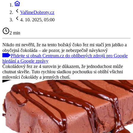
VařímeDobroty.cz
4. 10. 2025, 05:00
2 min
Nikdo mi nevěřil, že na tento božský čoko řez mi stačí jen jablko a
obyčejná čokoláda – ale pozor, je nebezpečně návykový
Přidejte si obsah Centrum.cz do oblíbených zdrojů pro Google
hledání a Google zprávy
Čokoládový řez ze 4 surovin je důkazem, že jednoduchost může
chutnat skvěle. Tuto rychlou sladkou pochoutku si oblíbí všichni
milovníci čokolády a jemných chutí.