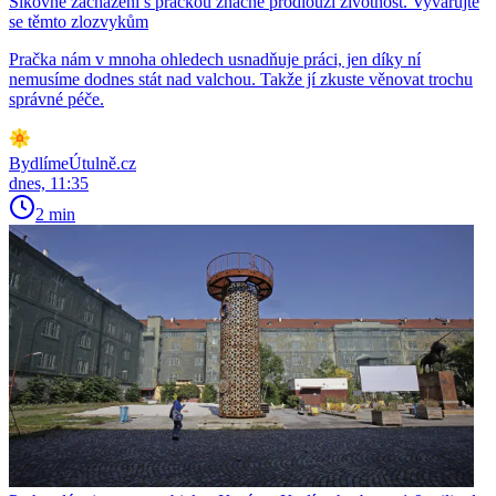
Šikovné zacházení s pračkou značně prodlouží životnost. Vyvarujte
se těmto zlozvykům
Pračka nám v mnoha ohledech usnadňuje práci, jen díky ní
nemusíme dodnes stát nad valchou. Takže jí zkuste věnovat trochu
správné péče.
BydlímeÚtulně.cz
dnes, 11:35
2 min