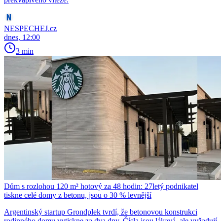
NESPECHEJ.cz
dnes, 12:00
3 min
Dům s rozlohou 120 m² hotový za 48 hodin: 27letý podnikatel
tiskne celé domy z betonu, jsou o 30 % levnější
Argentinský startup Grondplek tvrdí, že betonovou konstrukci
rodinného domu vytiskne za dva dny. Čísla jsou lákavá, ale vyžadují