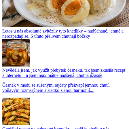
Letos u nás absolutně zvítězily tyto knedlíky – nadýchané, jemné a
nerozpadají se. S tímto přelivem chutnají božsky
Nevěděla jsem, jak využít přebytek česneku, tak jsem zkusila recept
z internetu – a jsem maximálně nadšená, chutná úžasně
Česnek v medu se sušenými rajčaty překvapí jemnou chutí,
voňavým rozmarýnem a sladko-slanou harmonií....
Geniální recept na cuketové hranolky – stačí je obalit v pár