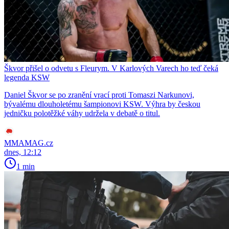
Škvor přišel o odvetu s Fleurym. V Karlových Varech ho teď čeká
legenda KSW
Daniel Škvor se po zranění vrací proti Tomaszi Narkunovi,
bývalému dlouholetému šampionovi KSW. Výhra by českou
jedničku polotěžké váhy udržela v debatě o titul.
MMAMAG.cz
dnes, 12:12
1 min