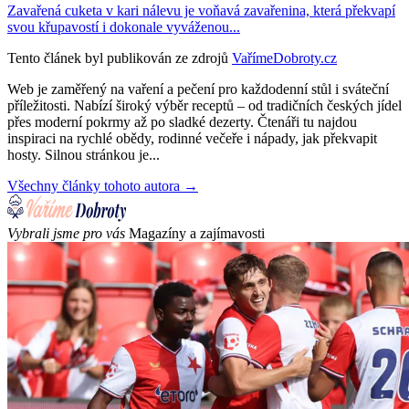
Zavařená cuketa v kari nálevu je voňavá zavařenina, která překvapí
svou křupavostí i dokonale vyváženou...
Tento článek byl publikován ze zdrojů
VařímeDobroty.cz
Web je zaměřený na vaření a pečení pro každodenní stůl i sváteční
příležitosti. Nabízí široký výběr receptů – od tradičních českých jídel
přes moderní pokrmy až po sladké dezerty. Čtenáři tu najdou
inspiraci na rychlé obědy, rodinné večeře i nápady, jak překvapit
hosty. Silnou stránkou je...
Všechny články tohoto autora →
Vybrali jsme pro vás
Magazíny a zajímavosti