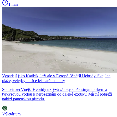
1 min
Vypadají jako Karibik, leží ale v Evropě. Vnější Hebridy lákají na
pláže, velryby i tisíce let staré menhiry
Souostroví Vnější Hebridy ukrývá zátoky s bělostným pískem a
tyrkysovou vodou k nerozeznání od daleké exotiky. Místní pobřeží
nabízí panenskou přírodu.
Výletárium