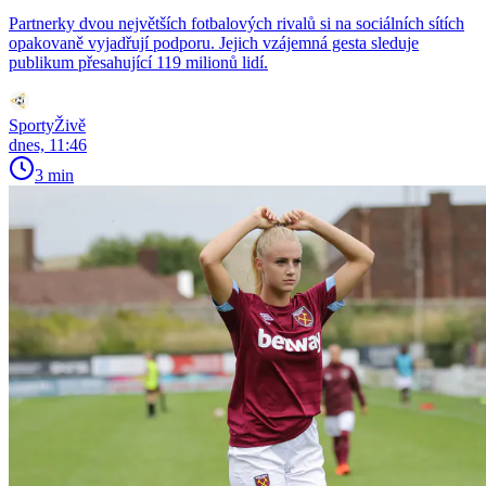
Partnerky dvou největších fotbalových rivalů si na sociálních sítích
opakovaně vyjadřují podporu. Jejich vzájemná gesta sleduje
publikum přesahující 119 milionů lidí.
SportyŽivě
dnes, 11:46
3 min