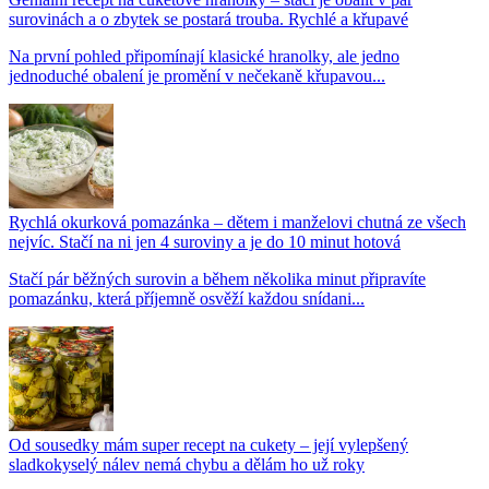
surovinách a o zbytek se postará trouba. Rychlé a křupavé
Na první pohled připomínají klasické hranolky, ale jedno
jednoduché obalení je promění v nečekaně křupavou...
Rychlá okurková pomazánka – dětem i manželovi chutná ze všech
nejvíc. Stačí na ni jen 4 suroviny a je do 10 minut hotová
Stačí pár běžných surovin a během několika minut připravíte
pomazánku, která příjemně osvěží každou snídani...
Od sousedky mám super recept na cukety – její vylepšený
sladkokyselý nálev nemá chybu a dělám ho už roky