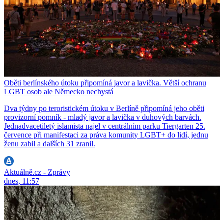
Oběti berlínského útoku připomíná javor a lavička. Větší ochranu
LGBT osob ale Německo nechystá
Dva týdny po teroristickém útoku v Berlíně připomíná jeho oběti
provizorní pomník - mladý javor a lavička v duhových barvách.
Jednadvacetiletý islamista najel v centrálním parku Tiergarten 25.
července při manifestaci za práva komunity LGBT+ do lidí, jednu
ženu zabil a dalších 31 zranil.
Aktuálně.cz - Zprávy
dnes, 11:57