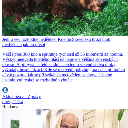
Jednu věc rozhodně nedělejte. Kde na Slovensku hrozí útok
medvěda a jak ho přežít
Váží i přes 300 kilo a sprintuje rychlostí až 55 kilometrů za hodinu.
Výskyt medvěda hnědého hlásí už naprostá většina slovenských
okresů. A přibývá i střetů s lidmi. Jen tento víkend si dva útoky
vyžádaly hospitalizaci. Kde se medvědi pohybují, na co si při túrách
dávat pozor a jak se při setkání s medvědem zachovat? Jedné
instinktivní reakci se rozhodně vyhněte.
Aktuálně.cz - Zprávy
dnes, 11:54
Reklama