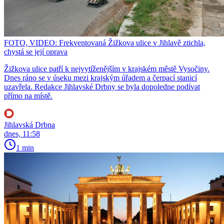
FOTO, VIDEO: Frekventovaná Žižkova ulice v Jihlavě ztichla,
chystá se její oprava
Žižkova ulice patří k nejvytíženějším v krajském městě Vysočiny.
Dnes ráno se v úseku mezi krajským úřadem a čerpací stanicí
uzavřela. Redakce Jihlavské Drbny se byla dopoledne podívat
přímo na místě.
Jihlavská Drbna
dnes, 11:58
1 min