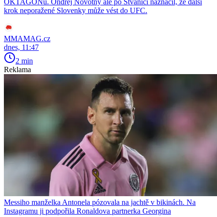
OKTAGONu. Ondřej Novotný ale po Štvanici naznačil, že další
krok neporažené Slovenky může vést do UFC.
MMAMAG.cz
dnes, 11:47
2 min
Reklama
Messiho manželka Antonela pózovala na jachtě v bikinách. Na
Instagramu ji podpořila Ronaldova partnerka Georgina