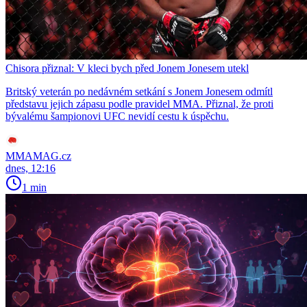
Chisora přiznal: V kleci bych před Jonem Jonesem utekl
Britský veterán po nedávném setkání s Jonem Jonesem odmítl
představu jejich zápasu podle pravidel MMA. Přiznal, že proti
bývalému šampionovi UFC nevidí cestu k úspěchu.
MMAMAG.cz
dnes, 12:16
1 min