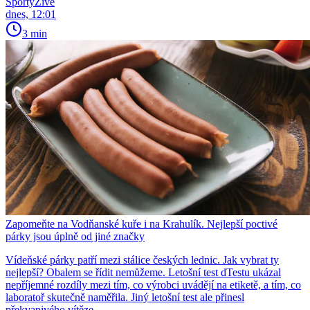
SportyŽivě
dnes, 12:01
3 min
Zapomeňte na Vodňanské kuře i na Krahulík. Nejlepší poctivé
párky jsou úplně od jiné značky
Vídeňské párky patří mezi stálice českých lednic. Jak vybrat ty
nejlepší? Obalem se řídit nemůžeme. Letošní test dTestu ukázal
nepříjemné rozdíly mezi tím, co výrobci uvádějí na etiketě, a tím, co
laboratoř skutečně naměřila. Jiný letošní test ale přinesl
překvapivého vítěze.