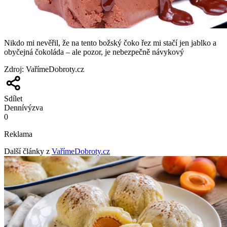
Nikdo mi nevěřil, že na tento božský čoko řez mi stačí jen jablko a
obyčejná čokoláda – ale pozor, je nebezpečně návykový
Zdroj
:
VařímeDobroty.cz
Sdílet
Denní
výzva
0
Reklama
Další články z
VařímeDobroty.cz