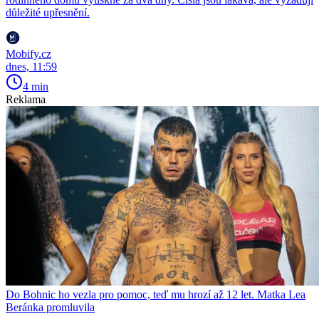
důležité upřesnění.
Mobify.cz
dnes, 11:59
4 min
Reklama
Do Bohnic ho vezla pro pomoc, teď mu hrozí až 12 let. Matka Lea
Beránka promluvila