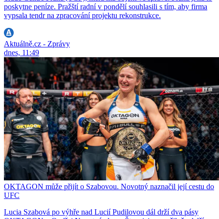
poskytne peníze. Pražští radní v pondělí souhlasili s tím, aby firma
vypsala tendr na zpracování projektu rekonstrukce.
Aktuálně.cz - Zprávy
dnes, 11:49
OKTAGON může přijít o Szabovou. Novotný naznačil její cestu do
UFC
Lucia Szabová po výhře nad Lucií Pudilovou dál drží dva pásy