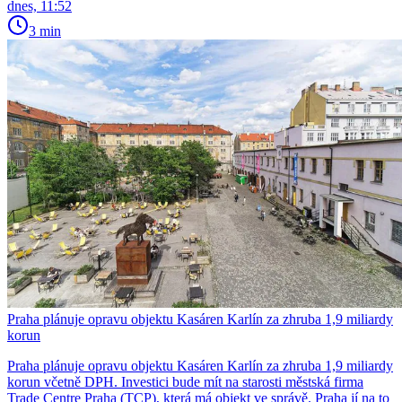
dnes, 11:52
3 min
Praha plánuje opravu objektu Kasáren Karlín za zhruba 1,9 miliardy
korun
Praha plánuje opravu objektu Kasáren Karlín za zhruba 1,9 miliardy
korun včetně DPH. Investici bude mít na starosti městská firma
Trade Centre Praha (TCP), která má objekt ve správě. Praha jí na to