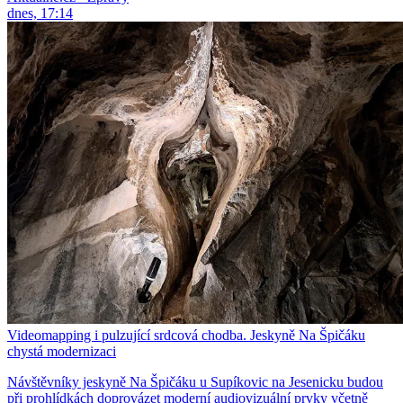
dnes, 17:14
Videomapping i pulzující srdcová chodba. Jeskyně Na Špičáku
chystá modernizaci
Návštěvníky jeskyně Na Špičáku u Supíkovic na Jesenicku budou
při prohlídkách doprovázet moderní audiovizuální prvky včetně