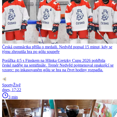
Česká osmnáctka přišla o medaili. Nedvěd popsal 15 minut, kdy se
týmu zhroutila hra po gólu soupeře
Porážka 4:5 s Finskem na Hlinka Gretzky Cupu 2026 pohřbila
české naděje na semifinále. Trenér Nedvěd pojmenoval opakující se
vzorec: po inkasovaném gólu se hra na čtvrt hodiny rozpadla.
SportyŽivě
dnes, 17:22
3 min