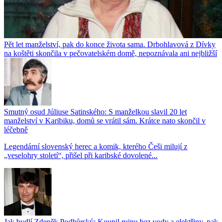
Pět let manželství, pak do konce života sama. Drbohlavová z Dívky
na koštěti skončila v pečovatelském domě, nepoznávala ani nejbližší
Smutný osud Júliuse Satinského: S manželkou slavil 20 let
manželství v Karibiku, domů se vrátil sám. Krátce nato skončil v
léčebně
Legendární slovenský herec a komik, kterého Češi milují z
„veselohry století“, přišel při karibské dovolené...
Jak bydlí Zdeněk Podhůrský: Koupil ruinu bez vody a elektřiny, pak