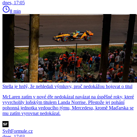
dnes, 17:05
8 min
Stella je hrdý, že nehledali výmluvy, proč nedokážou bojovat o titul
McLaren zatím v nové éře nedokázal navázat na úspěšné roky, které
vyvrcholily loňským titulem Landa Norrise. Přestože jej pohání
pohonná jednotka vedoucího týmu, Mercedesu, kromě Maďarska se
mu zatím vyrovnat nedokázal.
SvětFormule.cz
dnes, 17:03