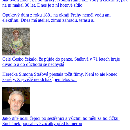
na ní makal 30 let. Dnes je z ní hotové sídlo
Opukový dům z roku 1881 na okraji Prahy neměl vodu ani
elektřinu. Dnes má ateliér, zimní zahradu, terasu a...
Celé Česko čekalo, že půjde do penze. Stašová v 71 letech hraje
divadlo a do důchodu se nechystá
Herečka Simona Stašová přestala točit filmy. Není to ale konec
kariéry. Z jeviště neodchází, jen letos v...
Jako dítě nosil čepici po sestřenici a všichni ho měli za holčičku.
Suchánek popsal své začátky před kamerou