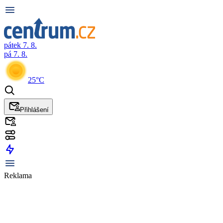
pátek 7. 8.
pá 7. 8.
25°C
Přihlášení
Reklama