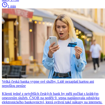
1 min
Velká česká banka vypne své služby. Lidé nezaplatí kartou ani
nepošlou peníze
Klienti jedné z největších českých bank by měli počítat s krátkým
omezením služeb. ČSOB na neděli 9. srpna naplánovala odstávku
elektronického bankovnictví, která ovlivní také nákupy na internetu.