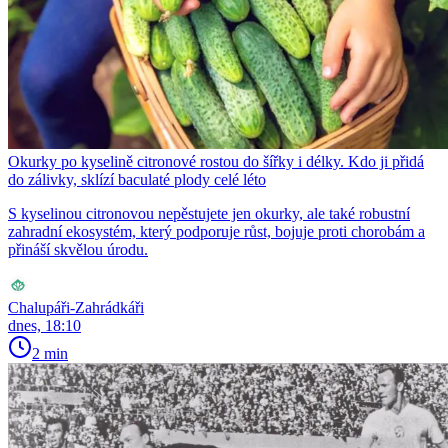
Okurky po kyselině citronové rostou do šířky i délky. Kdo ji přidá
do zálivky, sklízí baculaté plody celé léto
S kyselinou citronovou nepěstujete jen okurky, ale také robustní
zahradní ekosystém, který podporuje růst, bojuje proti chorobám a
přináší skvělou úrodu.
Chalupáři-Zahrádkáři
dnes, 18:10
2 min