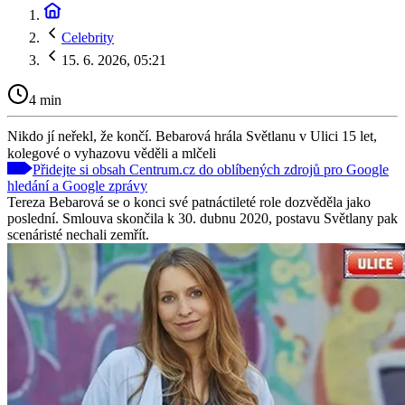
Celebrity
15. 6. 2026, 05:21
4 min
Nikdo jí neřekl, že končí. Bebarová hrála Světlanu v Ulici 15 let,
kolegové o vyhazovu věděli a mlčeli
Přidejte si obsah Centrum.cz do oblíbených zdrojů pro Google
hledání a Google zprávy
Tereza Bebarová se o konci své patnáctileté role dozvěděla jako
poslední. Smlouva skončila k 30. dubnu 2020, postavu Světlany pak
scenáristé nechali zemřít.