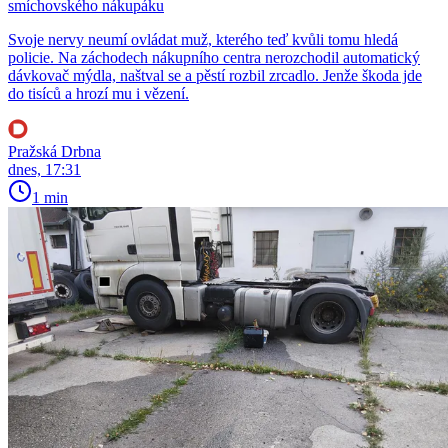
smíchovského nákupáku
Svoje nervy neumí ovládat muž, kterého teď kvůli tomu hledá
policie. Na záchodech nákupního centra nerozchodil automatický
dávkovač mýdla, naštval se a pěstí rozbil zrcadlo. Jenže škoda jde
do tisíců a hrozí mu i vězení.
Pražská Drbna
dnes, 17:31
1 min