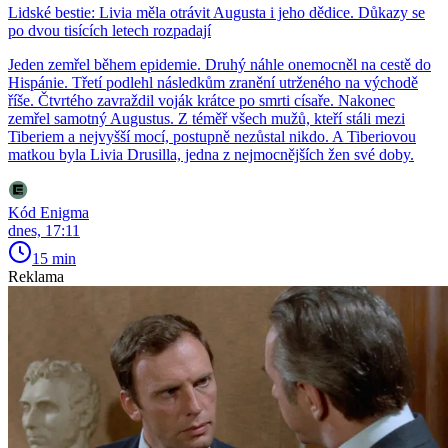
Lidské bestie: Livia měla otrávit Augusta i jeho dědice. Důkazy se
po dvou tisících letech rozpadají
Jeden zemřel během epidemie. Druhý náhle onemocněl na cestě do
Hispánie. Třetí podlehl následkům zranění utrženého na východě
říše. Čtvrtého zavraždil voják krátce po smrti císaře. Nakonec
zemřel samotný Augustus. Z téměř všech mužů, kteří stáli mezi
Tiberiem a nejvyšší mocí, postupně nezůstal nikdo. A Tiberiovou
matkou byla Livia Drusilla, jedna z nejmocnějších žen své doby.
Kód Enigma
dnes, 17:11
15 min
Reklama