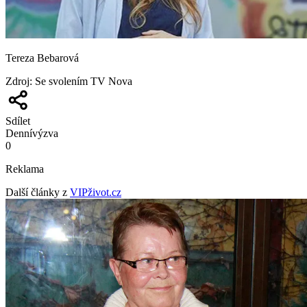
Tereza Bebarová
Zdroj
:
Se svolením TV Nova
Sdílet
Denní
výzva
0
Reklama
Další články z
VIPživot.cz