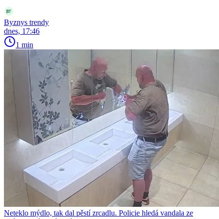
Byznys trendy
dnes, 17:46
1 min
Neteklo mýdlo, tak dal pěstí zrcadlu. Policie hledá vandala ze