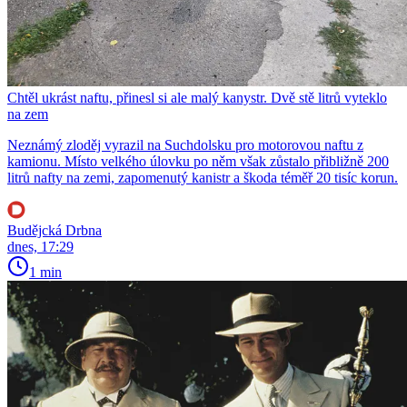
Chtěl ukrást naftu, přinesl si ale malý kanystr. Dvě stě litrů vyteklo
na zem
Neznámý zloděj vyrazil na Suchdolsku pro motorovou naftu z
kamionu. Místo velkého úlovku po něm však zůstalo přibližně 200
litrů nafty na zemi, zapomenutý kanistr a škoda téměř 20 tisíc korun.
Budějcká Drbna
dnes, 17:29
1 min