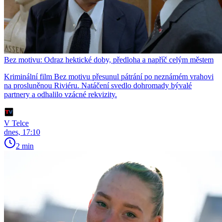
Bez motivu: Odraz hektické doby, předloha a napříč celým městem
Kriminální film Bez motivu přesunul pátrání po neznámém vrahovi
na prosluněnou Riviéru. Natáčení svedlo dohromady bývalé
partnery a odhalilo vzácné rekvizity.
V Telce
dnes, 17:10
2 min