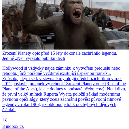
Zrození Planety opic před 15 lety dokonale zachránilo legendu.
Jediné „Ne“ vyrazilo publiku dech
Hollywood si vždycky najde záminku k vytvoření prequelu nebo
rebootu, jímž pořádně vyždímá existující úspěšnou franšízu.
Způsob, jakým se k vrstevnaté mytologii předchozích filmů v roce
2011 postavil „prequelový reboot“ Zrození Planety opic (Rise of the
Planet of the Apes), je ale dodnes v podstatě učebnicový. Není divu,
že první velký snímek Ruperta Wyatta položil základ modernímu
pavilonu opičí ságy, který zcela zachránil pověst původní filmové
legendy z roku 1968, již obklopuje tolik pochybných dějových
článků.
Kinobox.cz