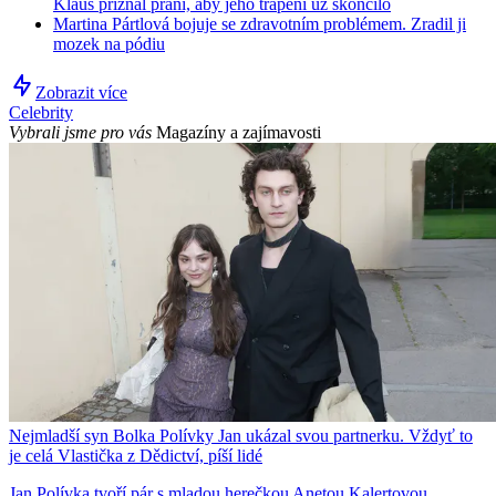
Klaus přiznal přání, aby jeho trápení už skončilo
Martina Pártlová bojuje se zdravotním problémem. Zradil ji
mozek na pódiu
Zobrazit více
Celebrity
Vybrali jsme pro vás
Magazíny a zajímavosti
Nejmladší syn Bolka Polívky Jan ukázal svou partnerku. Vždyť to
je celá Vlastička z Dědictví, píší lidé
Jan Polívka tvoří pár s mladou herečkou Anetou Kalertovou.