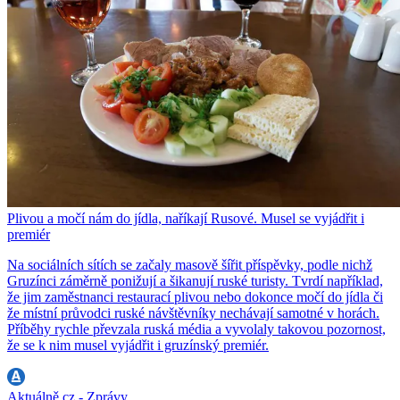
Plivou a močí nám do jídla, naříkají Rusové. Musel se vyjádřit i
premiér
Na sociálních sítích se začaly masově šířit příspěvky, podle nichž
Gruzínci záměrně ponižují a šikanují ruské turisty. Tvrdí například,
že jim zaměstnanci restaurací plivou nebo dokonce močí do jídla či
že místní průvodci ruské návštěvníky nechávají samotné v horách.
Příběhy rychle převzala ruská média a vyvolaly takovou pozornost,
že se k nim musel vyjádřit i gruzínský premiér.
Aktuálně.cz - Zprávy