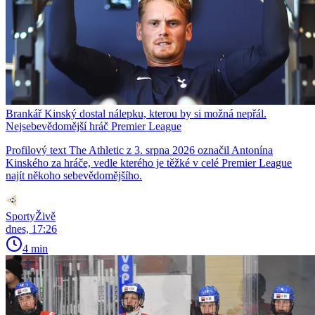
Brankář Kinský dostal nálepku, kterou by si možná nepřál.
Nejsebevědomější hráč Premier League
Profilový text The Athletic z 3. srpna 2026 označil Antonína
Kinského za hráče, vedle kterého je těžké v celé Premier League
najít někoho sebevědomějšího.
SportyŽivě
dnes, 17:26
4 min