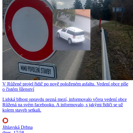
V Růžené projel řidič po nově položeném asfaltu. Vedení obce píše
o čistém šílenství
Lidská blbost opravdu nezná mezí, informovalo včera vedení obce
Růžená na svém facebooku. A informovalo, s jakými řidiči se už
kolem staveb setkali.
Jihlavská Drbna
dnes, 17:58