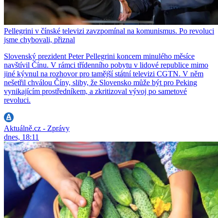
Pellegrini v čínské televizi zavzpomínal na komunismus. Po revoluci
jsme chybovali, přiznal
Slovenský prezident Peter Pellegrini koncem minulého měsíce
navštívil Čínu. V rámci třídenního pobytu v lidové republice mimo
jiné kývnul na rozhovor pro tamější státní televizi CGTN. V něm
nešetřil chválou Číny, sliby, že Slovensko může být pro Peking
vynikajícím prostředníkem, a zkritizoval vývoj po sametové
revoluci.
Aktuálně.cz - Zprávy
dnes, 18:11