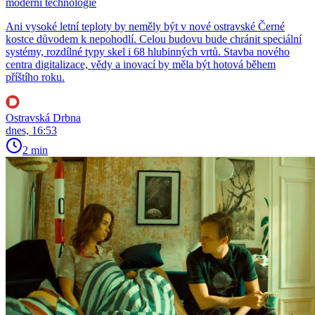
moderní technologie
Ani vysoké letní teploty by neměly být v nové ostravské Černé
kostce důvodem k nepohodlí. Celou budovu bude chránit speciální
systémy, rozdílné typy skel i 68 hlubinných vrtů. Stavba nového
centra digitalizace, vědy a inovací by měla být hotová během
příštího roku.
Ostravská Drbna
dnes, 16:53
2 min