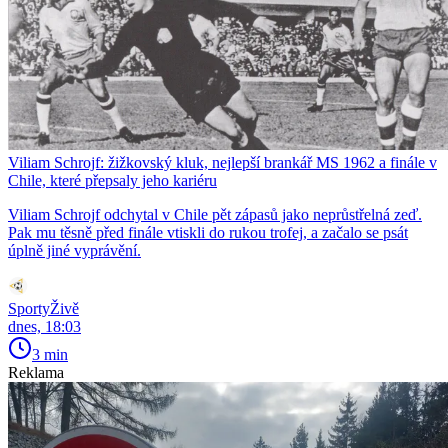
Viliam Schrojf: žižkovský kluk, nejlepší brankář MS 1962 a finále v
Chile, které přepsaly jeho kariéru
Viliam Schrojf odchytal v Chile pět zápasů jako neprůstřelná zeď.
Pak mu těsně před finále vtiskli do rukou trofej, a začalo se psát
úplně jiné vyprávění.
SportyŽivě
dnes, 18:03
3 min
Reklama