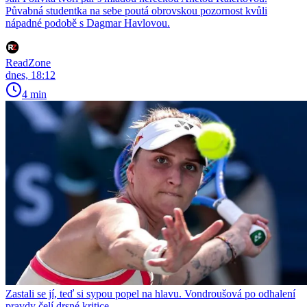
Půvabná studentka na sebe poutá obrovskou pozornost kvůli
nápadné podobě s Dagmar Havlovou.
ReadZone
dnes, 18:12
4 min
Zastali se jí, teď si sypou popel na hlavu. Vondroušová po odhalení
pravdy čelí drsné kritice