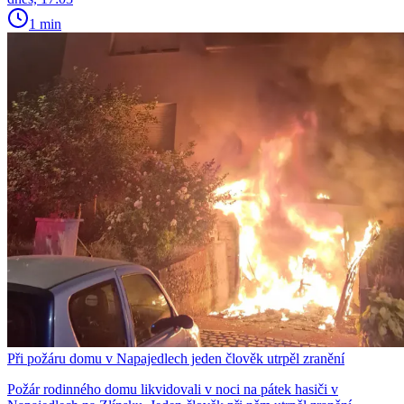
1 min
Při požáru domu v Napajedlech jeden člověk utrpěl zranění
Požár rodinného domu likvidovali v noci na pátek hasiči v