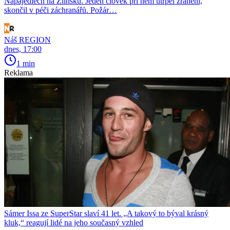
Napajedlech na Zlínsku. Jeden člověk při něm utrpěl zranění,
skončil v péči záchranářů. Požár…
Náš REGION
dnes, 17:00
1 min
Reklama
Sámer Issa ze SuperStar slaví 41 let. „A takový to býval krásný
kluk,“ reagují lidé na jeho současný vzhled