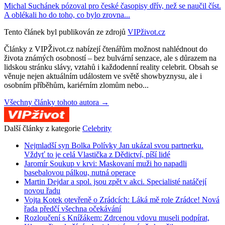
Michal Suchánek pózoval pro české časopisy dřív, než se naučil číst.
A oblékali ho do toho, co bylo zrovna...
Tento článek byl publikován ze zdrojů
VIPživot.cz
Články z VIPŽivot.cz nabízejí čtenářům možnost nahlédnout do
života známých osobností – bez bulvární senzace, ale s důrazem na
lidskou stránku slávy, vztahů i každodenní reality celebrit. Obsah se
věnuje nejen aktuálním událostem ve světě showbyznysu, ale i
osobním příběhům, kariérním zlomům nebo...
Všechny články tohoto autora →
Další články z kategorie
Celebrity
Nejmladší syn Bolka Polívky Jan ukázal svou partnerku.
Vždyť to je celá Vlastička z Dědictví, píší lidé
Jaromír Soukup v krvi: Maskovaní muži ho napadli
basebalovou pálkou, nutná operace
Martin Dejdar a spol. jsou zpět v akci. Specialisté natáčejí
novou řadu
Vojta Kotek otevřeně o Zrádcích: Láká mě role Zrádce! Nová
řada předčí všechna očekávání
Rozloučení s Knížákem: Zdrcenou vdovu museli podpírat,