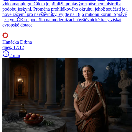
videomappingu. Cílem je přiblížit poutavým způsobem historii a
podobu jeskyní. Proměna prohlídkového okruhu, jehož součástí je i
nové zázemí pro návštěvníky, vyjde na 18,6 milionu korun. Správě
jeskyní ČR se podařilo na modernizaci návštěvnické trasy získat
evropské dotace.
Hanácká Drbna
dnes, 17:12
2 min