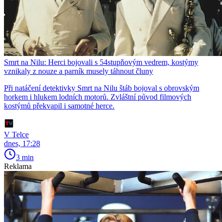
Smrt na Nilu: Herci bojovali s 54stupňovým vedrem, kostýmy
vznikaly z nouze a parník musely táhnout čluny
Při natáčení detektivky Smrt na Nilu štáb bojoval s obrovským
horkem i hlukem lodních motorů. Zvláštní původ filmových
kostýmů překvapil i samotné herce.
V Telce
dnes, 17:28
3 min
Reklama