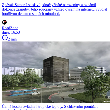
Zpěvák Sámer Issa slaví jednačtyřicáté narozeniny a oznámil
dokonce zásnuby. Jeho současný vzhled ovšem na internetu vyvolal
bouřlivou debatu o stopách minulosti.
ReadZone
dnes, 16:53
2 min
Černá kostka zvládne i tropické teploty. S chlazením pomůžou