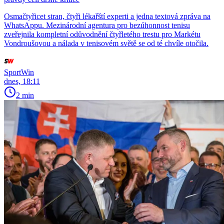
Osmačtyřicet stran, čtyři lékařští experti a jedna textová zpráva na
WhatsAppu. Mezinárodní agentura pro bezúhonnost tenisu
zveřejnila kompletní odůvodnění čtyřletého trestu pro Markétu
Vondroušovou a nálada v tenisovém světě se od té chvíle otočila.
SportWin
dnes, 18:11
2 min