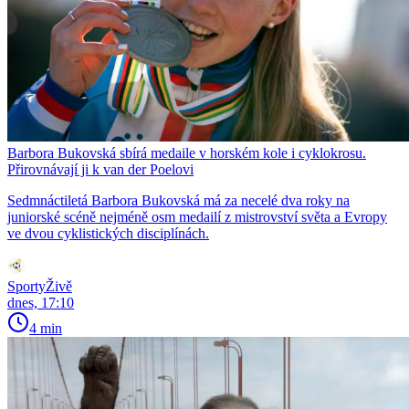
Barbora Bukovská sbírá medaile v horském kole i cyklokrosu.
Přirovnávají ji k van der Poelovi
Sedmnáctiletá Barbora Bukovská má za necelé dva roky na
juniorské scéně nejméně osm medailí z mistrovství světa a Evropy
ve dvou cyklistických disciplínách.
SportyŽivě
dnes, 17:10
4 min