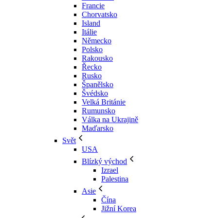
Francie
Chorvatsko
Island
Itálie
Německo
Polsko
Rakousko
Řecko
Rusko
Španělsko
Švédsko
Velká Británie
Rumunsko
Válka na Ukrajině
Maďarsko
Svět
USA
Blízký východ
Izrael
Palestina
Asie
Čína
Jižní Korea