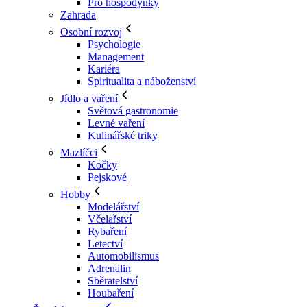
Pro hospodyňky
Zahrada
Osobní rozvoj
Psychologie
Management
Kariéra
Spiritualita a náboženství
Jídlo a vaření
Světová gastronomie
Levné vaření
Kulinářské triky
Mazlíčci
Kočky
Pejskové
Hobby
Modelářství
Včelařství
Rybaření
Letectví
Automobilismus
Adrenalin
Sběratelství
Houbaření