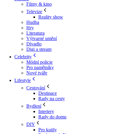
Filmy & kino
Televize
Reality show
Hudba
Hry
Literatura
Výtvarné umění
Divadlo
Digi a stream
Celebrity
Módní policie
Pro pamětníky
Nové tváře
Lifestyle
Cestování
Destinace
Rady na cesty
Bydlení
Interiery
Rady do domu
DIY
Pro kutily