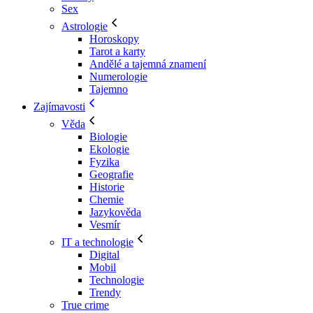
Sex
Astrologie
Horoskopy
Tarot a karty
Andělé a tajemná znamení
Numerologie
Tajemno
Zajímavosti
Věda
Biologie
Ekologie
Fyzika
Geografie
Historie
Chemie
Jazykověda
Vesmír
IT a technologie
Digital
Mobil
Technologie
Trendy
True crime