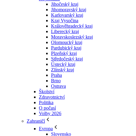
Jihočeský kraj
Jihomoravský kraj
Karlovarský kraj
Kraj Vysočina
Králověhradecký kraj
Liberecký kraj
Moravskoslezský kraj
Olomoucký kraj
Pardubický kraj
Plzeňský kraj
Středočeský kraj
Ústecký kraj
Zlínský kraj
Praha
Brno
Ostrava
Školství
Zdravotnictví
Politika
O počasí
Volby 2026
Zahraničí
Evropa
Slovensko