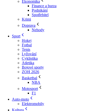
Ekonomika
Finance a burza
Podnikání
Spotřebitel
Krimi
Doprava
Nehody
Sport
Hokej
Fotbal
Tenis
Lyžování
Cyklistika
Atletika
Bojové sporty
ZOH 2026
Basketbal
NBA
Motosport
F1
Auto-moto
Elektromobily
Kultura