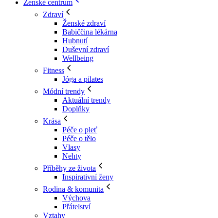
Ženské centrum
Zdraví
Ženské zdraví
Babiččina lékárna
Hubnutí
Duševní zdraví
Wellbeing
Fitness
Jóga a pilates
Módní trendy
Aktuální trendy
Doplňky
Krása
Péče o pleť
Péče o tělo
Vlasy
Nehty
Příběhy ze života
Inspirativní ženy
Rodina & komunita
Výchova
Přátelství
Vztahy