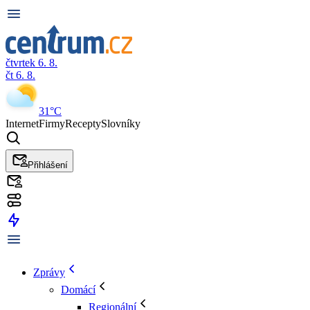
čtvrtek 6. 8.
čt 6. 8.
31°C
Internet
Firmy
Recepty
Slovníky
Přihlášení
Zprávy
Domácí
Regionální