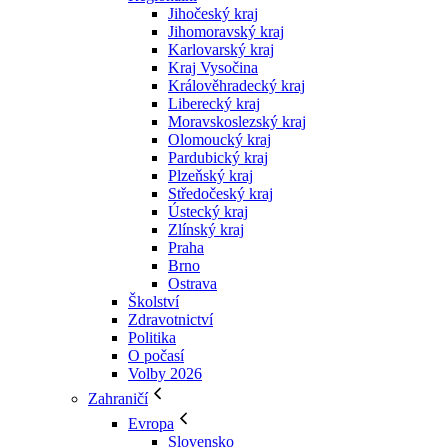
Jihočeský kraj
Jihomoravský kraj
Karlovarský kraj
Kraj Vysočina
Králověhradecký kraj
Liberecký kraj
Moravskoslezský kraj
Olomoucký kraj
Pardubický kraj
Plzeňský kraj
Středočeský kraj
Ústecký kraj
Zlínský kraj
Praha
Brno
Ostrava
Školství
Zdravotnictví
Politika
O počasí
Volby 2026
Zahraničí
Evropa
Slovensko