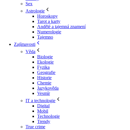
Sex
Astrologie
Horoskopy
Tarot a karty
Andělé a tajemná znamení
Numerologie
Tajemno
Zajímavosti
Věda
Biologie
Ekologie
Fyzika
Geografie
Historie
Chemie
Jazykověda
Vesmír
IT a technologie
Digital
Mobil
Technologie
Trendy
True crime