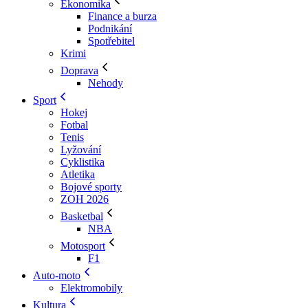
Ekonomika
Finance a burza
Podnikání
Spotřebitel
Krimi
Doprava
Nehody
Sport
Hokej
Fotbal
Tenis
Lyžování
Cyklistika
Atletika
Bojové sporty
ZOH 2026
Basketbal
NBA
Motosport
F1
Auto-moto
Elektromobily
Kultura