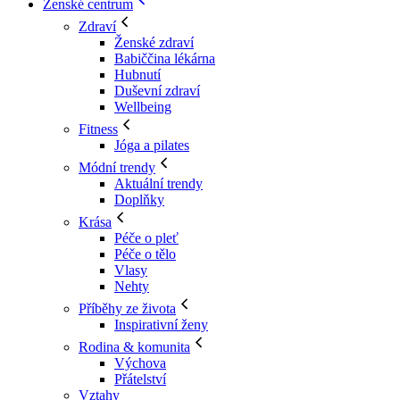
Ženské centrum
Zdraví
Ženské zdraví
Babiččina lékárna
Hubnutí
Duševní zdraví
Wellbeing
Fitness
Jóga a pilates
Módní trendy
Aktuální trendy
Doplňky
Krása
Péče o pleť
Péče o tělo
Vlasy
Nehty
Příběhy ze života
Inspirativní ženy
Rodina & komunita
Výchova
Přátelství
Vztahy