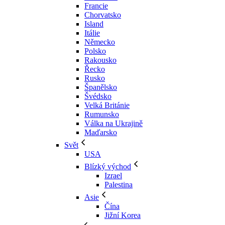
Francie
Chorvatsko
Island
Itálie
Německo
Polsko
Rakousko
Řecko
Rusko
Španělsko
Švédsko
Velká Británie
Rumunsko
Válka na Ukrajině
Maďarsko
Svět
USA
Blízký východ
Izrael
Palestina
Asie
Čína
Jižní Korea