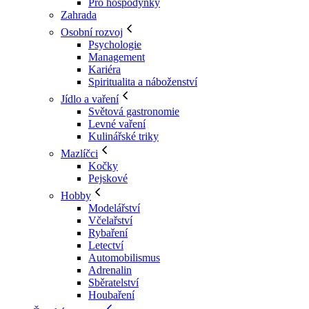
Pro hospodyňky
Zahrada
Osobní rozvoj
Psychologie
Management
Kariéra
Spiritualita a náboženství
Jídlo a vaření
Světová gastronomie
Levné vaření
Kulinářské triky
Mazlíčci
Kočky
Pejskové
Hobby
Modelářství
Včelařství
Rybaření
Letectví
Automobilismus
Adrenalin
Sběratelství
Houbaření