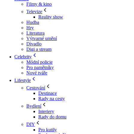
Filmy & kino
Televize
Reality show
Hudba
Hry
Literatura
Výtvarné umění
Divadlo
Digi a stream
Celebrity
Módní policie
Pro pamětníky
Nové tváře
Lifestyle
Cestování
Destinace
Rady na cesty
Bydlení
Interiery
Rady do domu
DIY
Pro kutily