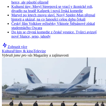
herce, ale působí ošizeně
Kulturní tipy: Meryl Streepová se vrací v ikonické roli,
divadlo na hradě Kašperk i nová česká komedie
Marvel po letech znovu slaví. Nový Spider-Man přepsal
historii a ukázal, na co fanoušci celou dobu čekali
Český film Volklore režisérky Viktorie Štěpánové získal
studentského Oscara
Do kin se chystá komedie z české vesnice. Tvůrci avizují
nové Slunce, seno, jahody
Zobrazit více
Kultura
Filmy & kino
Televize
Vybrali jsme pro vás
Magazíny a zajímavosti