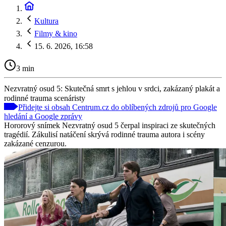
Kultura
Filmy & kino
15. 6. 2026, 16:58
3 min
Nezvratný osud 5: Skutečná smrt s jehlou v srdci, zakázaný plakát a
rodinné trauma scenáristy
Přidejte si obsah Centrum.cz do oblíbených zdrojů pro Google
hledání a Google zprávy
Hororový snímek Nezvratný osud 5 čerpal inspiraci ze skutečných
tragédií. Zákulisí natáčení skrývá rodinné trauma autora i scény
zakázané cenzurou.