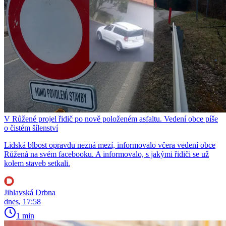
V Růžené projel řidič po nově položeném asfaltu. Vedení obce píše
o čistém šílenství
Lidská blbost opravdu nezná mezí, informovalo včera vedení obce
Růžená na svém facebooku. A informovalo, s jakými řidiči se už
kolem staveb setkali.
Jihlavská Drbna
dnes, 17:58
1 min