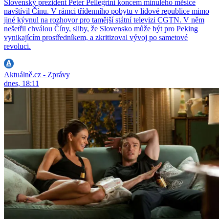
Slovenský prezident Peter Pellegrini koncem minulého měsíce
navštívil Čínu. V rámci třídenního pobytu v lidové republice mimo
jiné kývnul na rozhovor pro tamější státní televizi CGTN. V něm
nešetřil chválou Číny, sliby, že Slovensko může být pro Peking
vynikajícím prostředníkem, a zkritizoval vývoj po sametové
revoluci.
Aktuálně.cz - Zprávy
dnes, 18:11