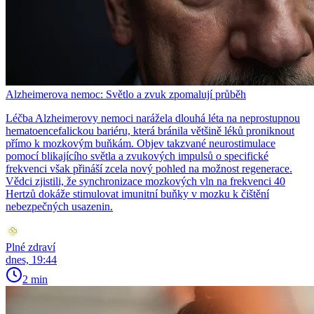
Alzheimerova nemoc: Světlo a zvuk zpomalují průběh
Léčba Alzheimerovy nemoci narážela dlouhá léta na neprostupnou
hematoencefalickou bariéru, která bránila většině léků proniknout
přímo k mozkovým buňkám. Objev takzvané neurostimulace
pomocí blikajícího světla a zvukových impulsů o specifické
frekvenci však přináší zcela nový pohled na možnost regenerace.
Vědci zjistili, že synchronizace mozkových vln na frekvenci 40
Hertzů dokáže stimulovat imunitní buňky v mozku k čištění
nebezpečných usazenin.
Plné zdraví
dnes, 19:44
2 min