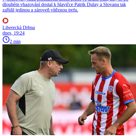
dlouhém vhazování dostal k hlavičce Patrik Dulay a Slovanu tak
zařídil jedinou a zároveň vítěznou trefu.
Liberecká Drbna
dnes, 19:24
2 min