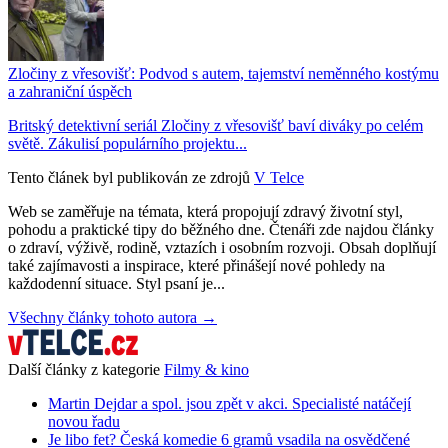
Zločiny z vřesovišť: Podvod s autem, tajemství neměnného kostýmu
a zahraniční úspěch
Britský detektivní seriál Zločiny z vřesovišť baví diváky po celém
světě. Zákulisí populárního projektu...
Tento článek byl publikován ze zdrojů
V Telce
Web se zaměřuje na témata, která propojují zdravý životní styl,
pohodu a praktické tipy do běžného dne. Čtenáři zde najdou články
o zdraví, výživě, rodině, vztazích i osobním rozvoji. Obsah doplňují
také zajímavosti a inspirace, které přinášejí nové pohledy na
každodenní situace. Styl psaní je...
Všechny články tohoto autora →
Další články z kategorie
Filmy & kino
Martin Dejdar a spol. jsou zpět v akci. Specialisté natáčejí
novou řadu
Je libo fet? Česká komedie 6 gramů vsadila na osvědčené