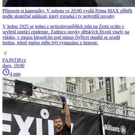
Připravte si kapesníky. V sobotu ve 20:00 vysílá Prima MAX příběh
podle skutečné události, který rozseká i ty nejtvrdší povahy
V lednu 1925 se jedno z nejizolovanějších míst na Zemi ocitlo v
sevření smrtící epidemie. Zatímco stovky dětských životů visely na
vlásku, v mrazu klesajícím pod minus čtyřicet stupňů se zrodil
hrdina, jehož jméno mělo být vymazáno z historie.
FAJNTIP.cz
dnes, 19:00
4 min