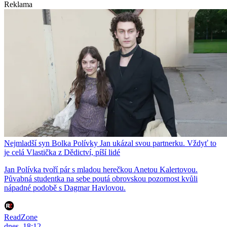
Reklama
Nejmladší syn Bolka Polívky Jan ukázal svou partnerku. Vždyť to
je celá Vlastička z Dědictví, píší lidé
Jan Polívka tvoří pár s mladou herečkou Anetou Kalertovou.
Půvabná studentka na sebe poutá obrovskou pozornost kvůli
nápadné podobě s Dagmar Havlovou.
ReadZone
dnes, 18:12