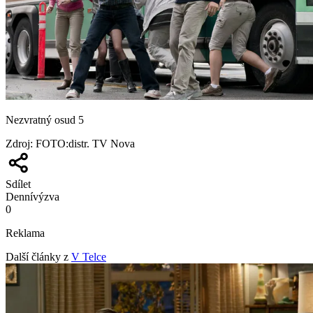
Nezvratný osud 5
Zdroj
:
FOTO:distr. TV Nova
Sdílet
Denní
výzva
0
Reklama
Další články z
V Telce