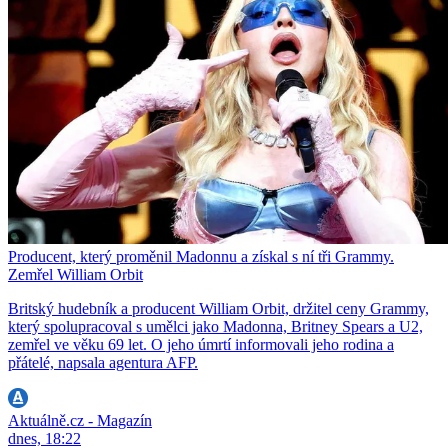
Producent, který proměnil Madonnu a získal s ní tři Grammy.
Zemřel William Orbit
Britský hudebník a producent William Orbit, držitel ceny Grammy,
který spolupracoval s umělci jako Madonna, Britney Spears a U2,
zemřel ve věku 69 let. O jeho úmrtí informovali jeho rodina a
přátelé, napsala agentura AFP.
Aktuálně.cz - Magazín
dnes, 18:22