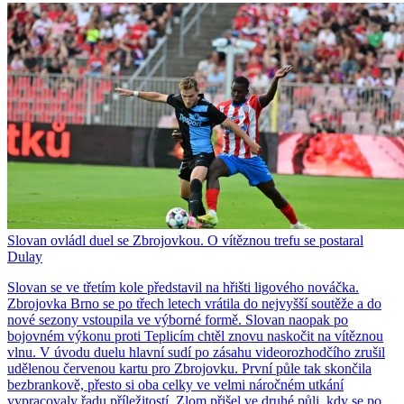
Slovan ovládl duel se Zbrojovkou. O vítěznou trefu se postaral
Dulay
Slovan se ve třetím kole představil na hřišti ligového nováčka.
Zbrojovka Brno se po třech letech vrátila do nejvyšší soutěže a do
nové sezony vstoupila ve výborné formě. Slovan naopak po
bojovném výkonu proti Teplicím chtěl znovu naskočit na vítěznou
vlnu. V úvodu duelu hlavní sudí po zásahu videorozhodčího zrušil
udělenou červenou kartu pro Zbrojovku. První půle tak skončila
bezbrankově, přesto si oba celky ve velmi náročném utkání
vypracovaly řadu příležitostí. Zlom přišel ve druhé půli, kdy se po