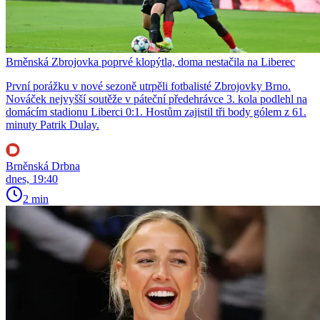
Brněnská Zbrojovka poprvé klopýtla, doma nestačila na Liberec
První porážku v nové sezoně utrpěli fotbalisté Zbrojovky Brno.
Nováček nejvyšší soutěže v páteční předehrávce 3. kola podlehl na
domácím stadionu Liberci 0:1. Hostům zajistil tři body gólem z 61.
minuty Patrik Dulay.
Brněnská Drbna
dnes, 19:40
2 min