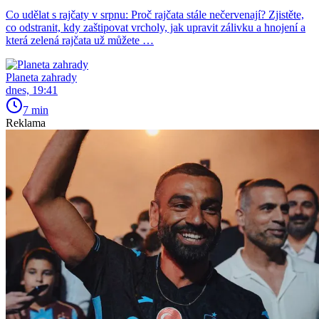
Co udělat s rajčaty v srpnu: Proč rajčata stále nečervenají? Zjistěte,
co odstranit, kdy zaštipovat vrcholy, jak upravit zálivku a hnojení a
která zelená rajčata už můžete …
Planeta zahrady
dnes, 19:41
7 min
Reklama