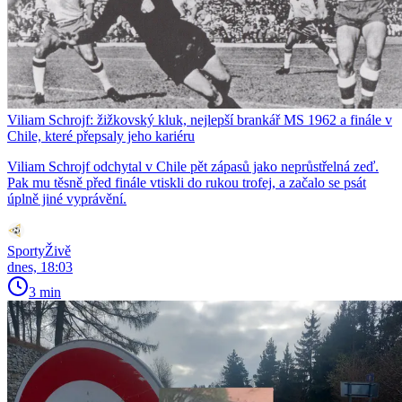
Viliam Schrojf: žižkovský kluk, nejlepší brankář MS 1962 a finále v
Chile, které přepsaly jeho kariéru
Viliam Schrojf odchytal v Chile pět zápasů jako neprůstřelná zeď.
Pak mu těsně před finále vtiskli do rukou trofej, a začalo se psát
úplně jiné vyprávění.
SportyŽivě
dnes, 18:03
3 min