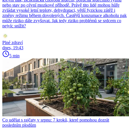
nebo stav po cévní mozkové příhodě. Právě tito lidé mohou hůře
zvládat vysoké letní teploty, dehydrataci, větší fyzickou zátěž i
změny režimu během dovolených. Častější konzumace alkoholu pak
může riziko dále zvyšovat. Jak tedy riziko problémů se srdcem co
nejvíc snížit?
Plné zdraví
dnes, 19:43
5 min
Co udělat s rajčaty v srpnu: 7 kroků, které pomohou dozrát
posledním plodům