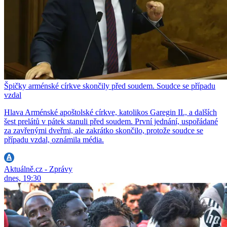
Špičky arménské církve skončily před soudem. Soudce se případu
vzdal
Hlava Arménské apoštolské církve, katolikos Garegin II., a dalších
šest prelátů v pátek stanuli před soudem. První jednání, uspořádané
za zavřenými dveřmi, ale zakrátko skončilo, protože soudce se
případu vzdal, oznámila média.
Aktuálně.cz - Zprávy
dnes, 19:30