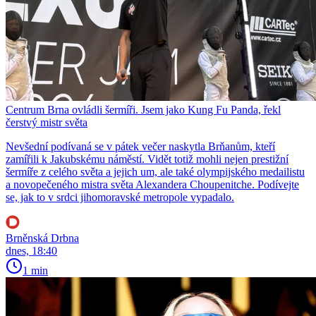
Centrum Brna ovládli šermíři. Jsem jako Kung Fu Panda, řekl
čerstvý mistr světa
Nevšední podívaná se v pátek večer naskytla Brňanům, kteří
zamířili k Jakubskému náměstí. Vidět totiž mohli nejen prestižní
šermíře z celého světa a jejich um, ale také olympijského medailistu
a novopečeného mistra světa Alexandera Choupenitche. Podívejte
se, jak to v srdci jihomoravské metropole vypadalo.
Brněnská Drbna
dnes, 18:40
1 min