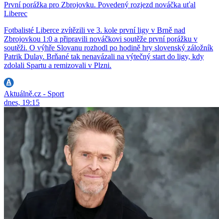
První porážka pro Zbrojovku. Povedený rozjezd nováčka uťal
Liberec
Fotbalisté Liberce zvítězili ve 3. kole první ligy v Brně nad
Zbrojovkou 1:0 a připravili nováčkovi soutěže první porážku v
soutěži. O výhře Slovanu rozhodl po hodině hry slovenský záložník
Patrik Dulay. Brňané tak nenavázali na výtečný start do ligy, kdy
zdolali Spartu a remizovali v Plzni.
Aktuálně.cz - Sport
dnes, 19:15