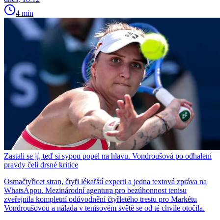
4 min
Zastali se jí, teď si sypou popel na hlavu. Vondroušová po odhalení
pravdy čelí drsné kritice
Osmačtyřicet stran, čtyři lékařští experti a jedna textová zpráva na
WhatsAppu. Mezinárodní agentura pro bezúhonnost tenisu
zveřejnila kompletní odůvodnění čtyřletého trestu pro Markétu
Vondroušovou a nálada v tenisovém světě se od té chvíle otočila.