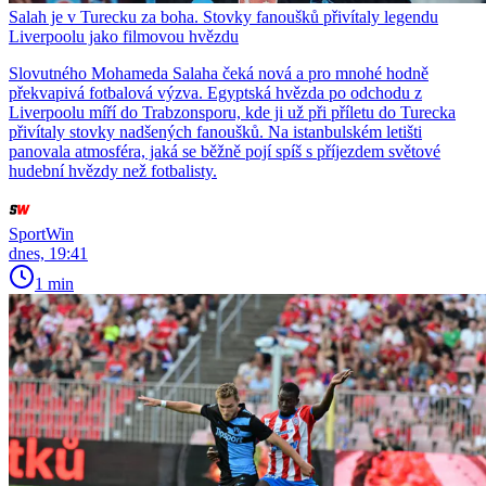
Salah je v Turecku za boha. Stovky fanoušků přivítaly legendu
Liverpoolu jako filmovou hvězdu
Slovutného Mohameda Salaha čeká nová a pro mnohé hodně
překvapivá fotbalová výzva. Egyptská hvězda po odchodu z
Liverpoolu míří do Trabzonsporu, kde ji už při příletu do Turecka
přivítaly stovky nadšených fanoušků. Na istanbulském letišti
panovala atmosféra, jaká se běžně pojí spíš s příjezdem světové
hudební hvězdy než fotbalisty.
SportWin
dnes, 19:41
1 min