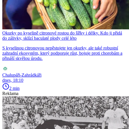
Okurky po kyselině citronové rostou do šířky i délky. Kdo ji přidá
do zálivky, sklízí baculaté plody celé léto
S kyselinou citronovou nepěstujete jen okurky, ale také robustní
zahradní ekosystém, který podporuje růst, bojuje proti chorobám a
přináší skvělou úrodu.
Chalupáři-Zahrádkáři
dnes, 18:10
2 min
Reklama