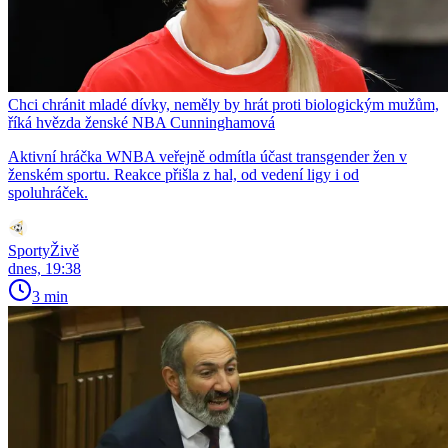
Chci chránit mladé dívky, neměly by hrát proti biologickým mužům,
říká hvězda ženské NBA Cunninghamová
Aktivní hráčka WNBA veřejně odmítla účast transgender žen v
ženském sportu. Reakce přišla z hal, od vedení ligy i od
spoluhráček.
SportyŽivě
dnes, 19:38
3 min