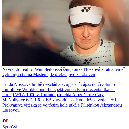
Návrat do reality. Wimbledonská šampionka Nosková ztratila téměř
vyhraný set a na Masters jde překvapivě z kola ven
Linda Nosková hrubě nezvládla svůj první zápas od životního
triumfu ve Wimbledonu. Perspektivní česká reprezentantka na
turnaji WTA 1000 v Torontu podlehla Američance Caty
McNallyové 6:7, 1:6, když v úvodní sadě neudržela vedení 5:1.
Překvapivá vítězka se ve třetím kole utká s Filipínkou Alexandrou
Ealaovou.
SportWin