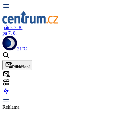
pátek 7. 8.
pá 7. 8.
21°C
Přihlášení
Reklama