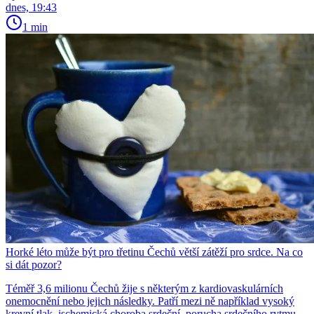
dnes, 19:43
1 min
Horké léto může být pro třetinu Čechů větší zátěží pro srdce. Na co
si dát pozor?
Téměř 3,6 milionu Čechů žije s některým z kardiovaskulárních
onemocnění nebo jejich následky. Patří mezi ně například vysoký
krevní tlak, ischemická choroba srdeční, porucha srdečního rytmu