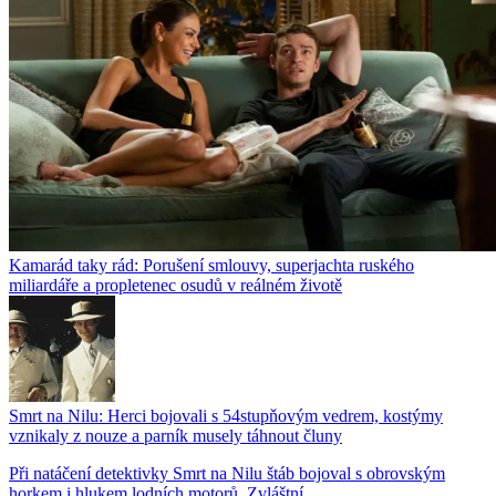
Kamarád taky rád: Porušení smlouvy, superjachta ruského
miliardáře a propletenec osudů v reálném životě
Smrt na Nilu: Herci bojovali s 54stupňovým vedrem, kostýmy
vznikaly z nouze a parník musely táhnout čluny
Při natáčení detektivky Smrt na Nilu štáb bojoval s obrovským
horkem i hlukem lodních motorů. Zvláštní...