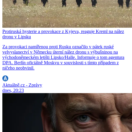
Protiruská hysterie a provokace z Kyjeva, reaguje Kreml na nález
dronu v Lipsku
Za provokaci namířenou proti Rusku označilo v pátek ruské
velvyslanectví v Německu úterní nález dronu s výbušninou na
východoněmeckém letišti Lipsko/Halle. Informuje o tom agentura
DPA. Berlín oficiálně Moskvu v souvislosti s tímto případem z
ničeho neobvinil.
Aktuálně.cz - Zprávy
dnes, 20:23