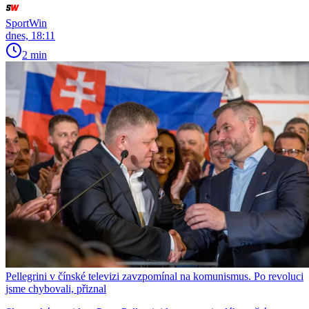
SportWin
dnes, 18:11
2 min
Pellegrini v čínské televizi zavzpomínal na komunismus. Po revoluci
jsme chybovali, přiznal