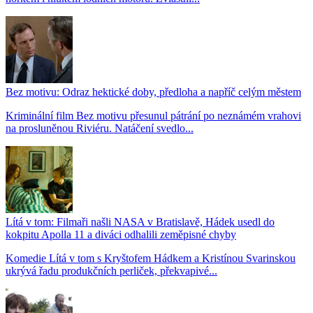
Bez motivu: Odraz hektické doby, předloha a napříč celým městem
Kriminální film Bez motivu přesunul pátrání po neznámém vrahovi
na prosluněnou Riviéru. Natáčení svedlo...
Lítá v tom: Filmaři našli NASA v Bratislavě, Hádek usedl do
kokpitu Apolla 11 a diváci odhalili zeměpisné chyby
Komedie Lítá v tom s Kryštofem Hádkem a Kristínou Svarinskou
ukrývá řadu produkčních perliček, překvapivé...