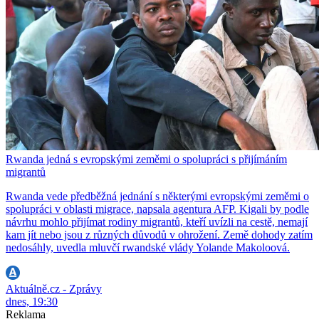
Rwanda jedná s evropskými zeměmi o spolupráci s přijímáním
migrantů
Rwanda vede předběžná jednání s některými evropskými zeměmi o
spolupráci v oblasti migrace, napsala agentura AFP. Kigali by podle
návrhu mohlo přijímat rodiny migrantů, kteří uvízli na cestě, nemají
kam jít nebo jsou z různých důvodů v ohrožení. Země dohody zatím
nedosáhly, uvedla mluvčí rwandské vlády Yolande Makoloová.
Aktuálně.cz - Zprávy
dnes, 19:30
Reklama