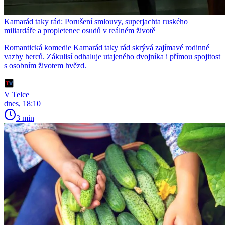
Kamarád taky rád: Porušení smlouvy, superjachta ruského
miliardáře a propletenec osudů v reálném životě
Romantická komedie Kamarád taky rád skrývá zajímavé rodinné
vazby herců. Zákulisí odhaluje utajeného dvojníka i přímou spojitost
s osobním životem hvězd.
V Telce
dnes, 18:10
3 min