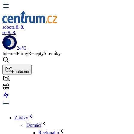
sobota 8. 8.
so 8. 8.
24°C
Internet
Firmy
Recepty
Slovníky
Přihlášení
Zprávy
Domácí
Regionální