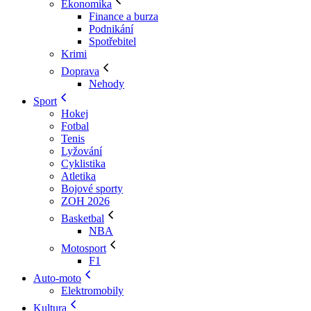
Ekonomika
Finance a burza
Podnikání
Spotřebitel
Krimi
Doprava
Nehody
Sport
Hokej
Fotbal
Tenis
Lyžování
Cyklistika
Atletika
Bojové sporty
ZOH 2026
Basketbal
NBA
Motosport
F1
Auto-moto
Elektromobily
Kultura