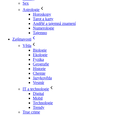
Sex
Astrologie
Horoskopy
Tarot a karty
Andělé a tajemná znamení
Numerologie
Tajemno
Zajímavosti
Věda
Biologie
Ekologie
Fyzika
Geografie
Historie
Chemie
Jazykověda
Vesmír
IT a technologie
Digital
Mobil
Technologie
Trendy
True crime