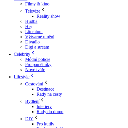
Filmy & kino
Televize
Reality show
Hudba
Hry
Literatura
Výtvarné umění
Divadlo
Digi a stream
Celebrity
Módní policie
Pro pamětníky
Nové tváře
Lifestyle
Cestování
Destinace
Rady na cesty
Bydlení
Interiery
Rady do domu
DIY
Pro kutily