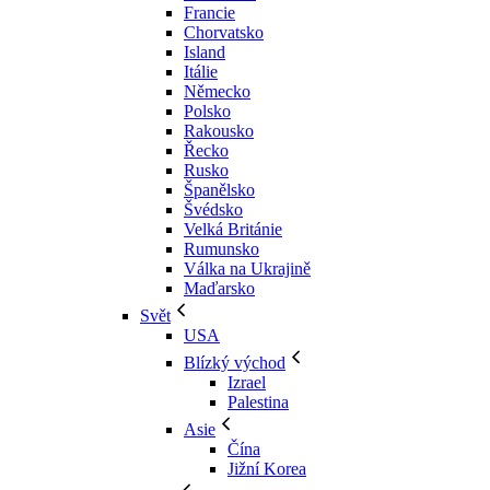
Francie
Chorvatsko
Island
Itálie
Německo
Polsko
Rakousko
Řecko
Rusko
Španělsko
Švédsko
Velká Británie
Rumunsko
Válka na Ukrajině
Maďarsko
Svět
USA
Blízký východ
Izrael
Palestina
Asie
Čína
Jižní Korea