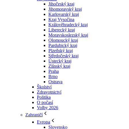
Jihočeský kraj
Jihomoravský kraj
Karlovarský kraj
Kraj Vysočina
Králověhradecký kraj
Liberecký kraj
Moravskoslezský kraj
Olomoucký kraj
Pardubický kraj
Plzeňský kraj
Středočeský kraj
Ústecký kraj
Zlínský kraj
Praha
Brno
Ostrava
Školství
Zdravotnictví
Politika
O počasí
Volby 2026
Zahraničí
Evropa
Slovensko