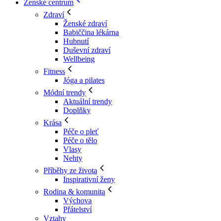
Ženské centrum
Zdraví
Ženské zdraví
Babiččina lékárna
Hubnutí
Duševní zdraví
Wellbeing
Fitness
Jóga a pilates
Módní trendy
Aktuální trendy
Doplňky
Krása
Péče o pleť
Péče o tělo
Vlasy
Nehty
Příběhy ze života
Inspirativní ženy
Rodina & komunita
Výchova
Přátelství
Vztahy