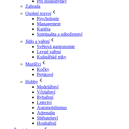
Pro hospodyňky
Zahrada
Osobní rozvoj
Psychologie
Management
Kariéra
Spiritualita a náboženství
Jídlo a vaření
Světová gastronomie
Levné vaření
Kulinářské triky
Mazlíčci
Kočky
Pejskové
Hobby
Modelářství
Včelařství
Rybaření
Letectví
Automobilismus
Adrenalin
Sběratelství
Houbaření