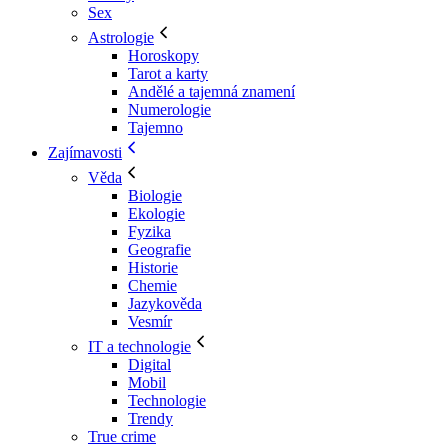
Sex
Astrologie
Horoskopy
Tarot a karty
Andělé a tajemná znamení
Numerologie
Tajemno
Zajímavosti
Věda
Biologie
Ekologie
Fyzika
Geografie
Historie
Chemie
Jazykověda
Vesmír
IT a technologie
Digital
Mobil
Technologie
Trendy
True crime