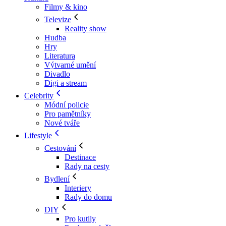
Filmy & kino
Televize
Reality show
Hudba
Hry
Literatura
Výtvarné umění
Divadlo
Digi a stream
Celebrity
Módní policie
Pro pamětníky
Nové tváře
Lifestyle
Cestování
Destinace
Rady na cesty
Bydlení
Interiery
Rady do domu
DIY
Pro kutily