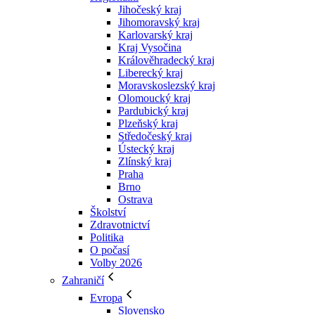
Jihočeský kraj
Jihomoravský kraj
Karlovarský kraj
Kraj Vysočina
Králověhradecký kraj
Liberecký kraj
Moravskoslezský kraj
Olomoucký kraj
Pardubický kraj
Plzeňský kraj
Středočeský kraj
Ústecký kraj
Zlínský kraj
Praha
Brno
Ostrava
Školství
Zdravotnictví
Politika
O počasí
Volby 2026
Zahraničí
Evropa
Slovensko