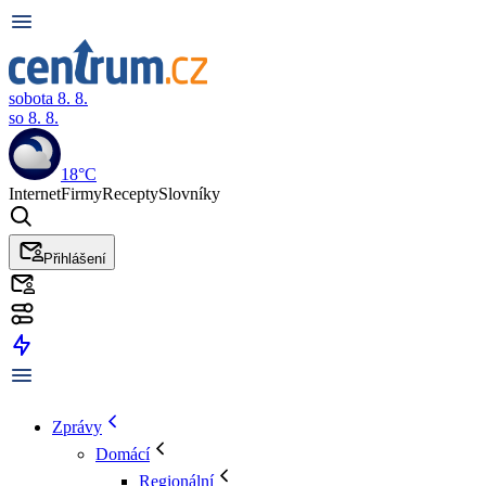
sobota 8. 8.
so 8. 8.
18°C
Internet
Firmy
Recepty
Slovníky
Přihlášení
Zprávy
Domácí
Regionální