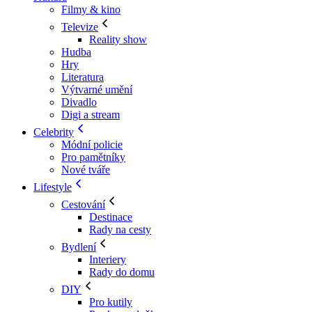
Filmy & kino
Televize
Reality show
Hudba
Hry
Literatura
Výtvarné umění
Divadlo
Digi a stream
Celebrity
Módní policie
Pro pamětníky
Nové tváře
Lifestyle
Cestování
Destinace
Rady na cesty
Bydlení
Interiery
Rady do domu
DIY
Pro kutily