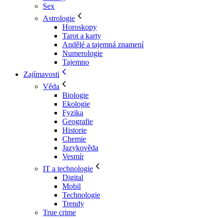
Sex
Astrologie
Horoskopy
Tarot a karty
Andělé a tajemná znamení
Numerologie
Tajemno
Zajímavosti
Věda
Biologie
Ekologie
Fyzika
Geografie
Historie
Chemie
Jazykověda
Vesmír
IT a technologie
Digital
Mobil
Technologie
Trendy
True crime