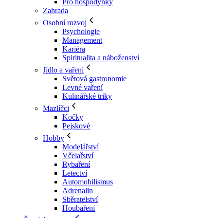
Pro hospodyňky
Zahrada
Osobní rozvoj
Psychologie
Management
Kariéra
Spiritualita a náboženství
Jídlo a vaření
Světová gastronomie
Levné vaření
Kulinářské triky
Mazlíčci
Kočky
Pejskové
Hobby
Modelářství
Včelařství
Rybaření
Letectví
Automobilismus
Adrenalin
Sběratelství
Houbaření