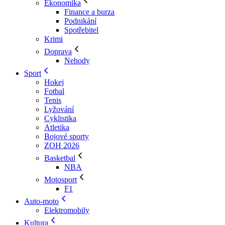
Ekonomika
Finance a burza
Podnikání
Spotřebitel
Krimi
Doprava
Nehody
Sport
Hokej
Fotbal
Tenis
Lyžování
Cyklistika
Atletika
Bojové sporty
ZOH 2026
Basketbal
NBA
Motosport
F1
Auto-moto
Elektromobily
Kultura