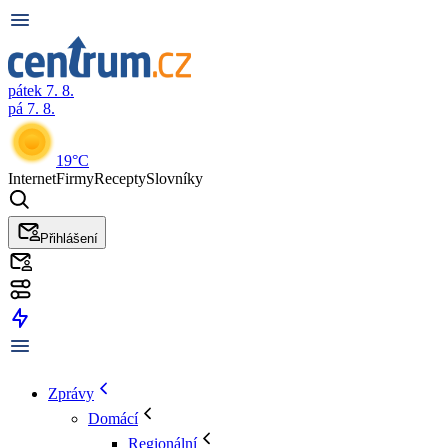
pátek 7. 8.
pá 7. 8.
19°C
Internet
Firmy
Recepty
Slovníky
Přihlášení
Zprávy
Domácí
Regionální