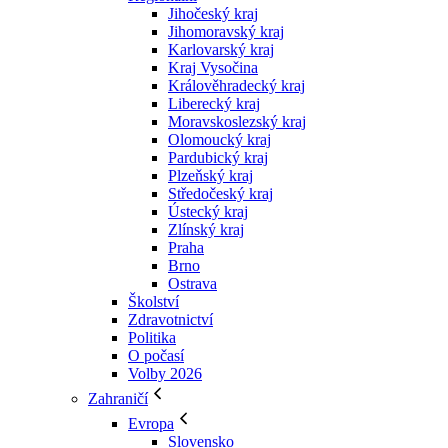
Jihočeský kraj
Jihomoravský kraj
Karlovarský kraj
Kraj Vysočina
Králověhradecký kraj
Liberecký kraj
Moravskoslezský kraj
Olomoucký kraj
Pardubický kraj
Plzeňský kraj
Středočeský kraj
Ústecký kraj
Zlínský kraj
Praha
Brno
Ostrava
Školství
Zdravotnictví
Politika
O počasí
Volby 2026
Zahraničí
Evropa
Slovensko