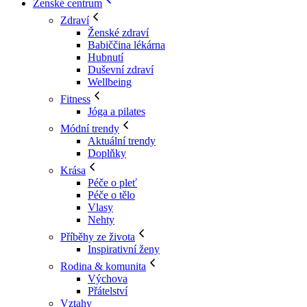
Ženské centrum
Zdraví
Ženské zdraví
Babiččina lékárna
Hubnutí
Duševní zdraví
Wellbeing
Fitness
Jóga a pilates
Módní trendy
Aktuální trendy
Doplňky
Krása
Péče o pleť
Péče o tělo
Vlasy
Nehty
Příběhy ze života
Inspirativní ženy
Rodina & komunita
Výchova
Přátelství
Vztahy