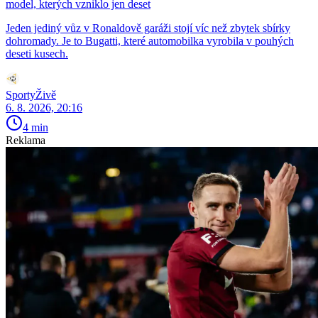
model, kterých vzniklo jen deset
Jeden jediný vůz v Ronaldově garáži stojí víc než zbytek sbírky
dohromady. Je to Bugatti, které automobilka vyrobila v pouhých
deseti kusech.
SportyŽivě
6. 8. 2026, 20:16
4 min
Reklama