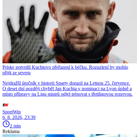
Priske potvrdil Kuchtovo přeřazení k béčku. Rozuzlení by mohlo
přijít ze severu
Nejdražší útočník v historii Sparty dorazil na Letnou 25. července.
O deset dní později chyběl Jan Kuchta v nominaci na Lyon úplně a
místo přípravy na Ligu mistrů odjel trénovat s třetiligovou rezervou.
SportWin
6. 8. 2026, 23:39
2 min
Reklama