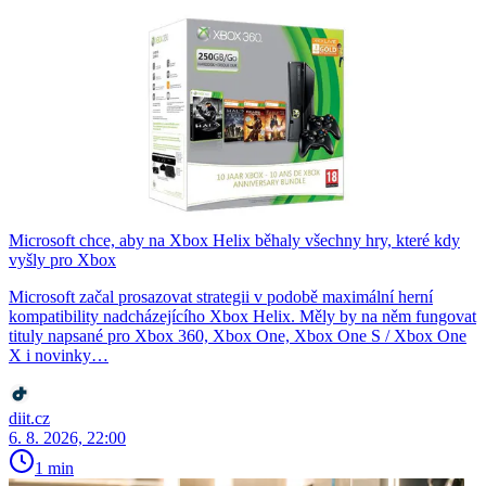
Microsoft chce, aby na Xbox Helix běhaly všechny hry, které kdy
vyšly pro Xbox
Microsoft začal prosazovat strategii v podobě maximální herní
kompatibility nadcházejícího Xbox Helix. Měly by na něm fungovat
tituly napsané pro Xbox 360, Xbox One, Xbox One S / Xbox One
X i novinky…
diit.cz
6. 8. 2026, 22:00
1 min