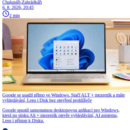
Chalupáři-Zahrádkáři
6. 8. 2026, 20:45
2 min
Google se usadil přímo ve Windows. Stačí ALT + mezerník a máte
vyhledávání, Lens i Disk bez otevření prohlížeče
Google spustil samostatnou desktopovou aplikaci pro Windows,
která po stisku Alt + mezerník otevře vyhledávání, AI asistenta,
Lens i přístup k Disku.