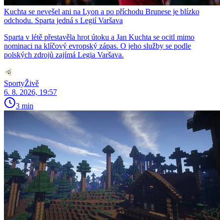
Kuchta se nevešel ani na Lyon a po příchodu Brunese je blízko
odchodu. Sparta jedná s Legií Varšava
Sparta v létě přestavěla hrot útoku a Jan Kuchta se ocitl mimo
nominaci na klíčový evropský zápas. O jeho služby se podle
polských zdrojů zajímá Legia Varšava.
SportyŽivě
6. 8. 2026, 19:57
3 min