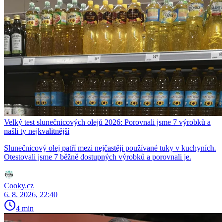
Velký test slunečnicových olejů 2026: Porovnali jsme 7 výrobků a
našli ty nejkvalitnější
Slunečnicový olej patří mezi nejčastěji používané tuky v kuchyních.
Otestovali jsme 7 běžně dostupných výrobků a porovnali je.
Cooky.cz
6. 8. 2026, 22:40
4 min