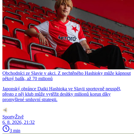
Obchodníci ze Slavie v akci. Z nechtěného Hashioky může kápnout
pěkný balík, až 70 milionů
Japonský obránce Daiki Hashioka ve Slavii sportovně neuspěl,
přesto z něj klub může vytěžit desítky milionů korun díky
promyšlené smluvní strategii.
SportyŽivě
6. 8. 2026, 21:32
3 min