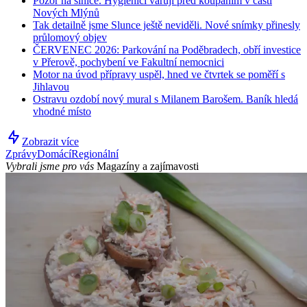
Pozor na sinice. Hygienici varují před koupáním v části
Nových Mlýnů
Tak detailně jsme Slunce ještě neviděli. Nové snímky přinesly
průlomový objev
ČERVENEC 2026: Parkování na Poděbradech, obří investice
v Přerově, pochybení ve Fakultní nemocnici
Motor na úvod přípravy uspěl, hned ve čtvrtek se poměří s
Jihlavou
Ostravu ozdobí nový mural s Milanem Barošem. Baník hledá
vhodné místo
Zobrazit více
Zprávy
Domácí
Regionální
Vybrali jsme pro vás
Magazíny a zajímavosti