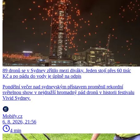
89 dronů se v Sydney zřítilo mezi diváky. Jeden stojí přes 60 tisíc
Kč a po pádu do vody je úplně na odpis
Pondělní večer nad sydneyským přístavem proměnil rekordní
světelnou show v nejdražší hromadný pád dronů v historii festivalu
Vivid Sydney.
Mobify.cz
6. 8. 2026, 21:56
4 min