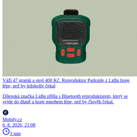
Váží 47 gramů a stojí 400 Kč. Reproduktor Parkside z Lidlu hraje
lépe, než by kdokoliv čekal
Dílenská značka Lidlu přišla s Bluetooth reproduktorem, který se
vejde do dlaně a hraje mnohem lépe, než by člověk čekal.
Mobify.cz
6. 8. 2026, 21:08
3 min