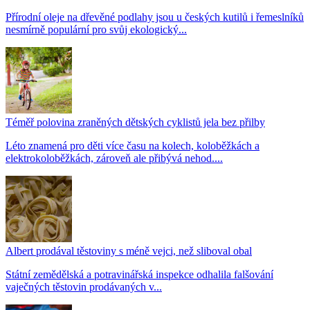
Přírodní oleje na dřevěné podlahy jsou u českých kutilů i řemeslníků
nesmírně populární pro svůj ekologický...
Téměř polovina zraněných dětských cyklistů jela bez přilby
Léto znamená pro děti více času na kolech, koloběžkách a
elektrokoloběžkách, zároveň ale přibývá nehod....
Albert prodával těstoviny s méně vejci, než sliboval obal
Státní zemědělská a potravinářská inspekce odhalila falšování
vaječných těstovin prodávaných v...