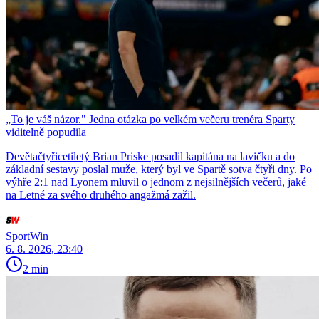
„To je váš názor." Jedna otázka po velkém večeru trenéra Sparty
viditelně popudila
Devětačtyřicetiletý Brian Priske posadil kapitána na lavičku a do
základní sestavy poslal muže, který byl ve Spartě sotva čtyři dny. Po
výhře 2:1 nad Lyonem mluvil o jednom z nejsilnějších večerů, jaké
na Letné za svého druhého angažmá zažil.
SportWin
6. 8. 2026, 23:40
2 min