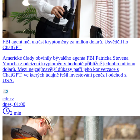
FBI agent měl ukrást kryptoměny za milion dolarů. Usvědčil ho
ChatGPT
Americké úřady obvinily bývalého agenta FBI Patricka Stevena
Yarocha z odcizení kryptoměn v hodnotě přibližně jednoho milionu
dolarů. Mezi nejzajímavější důkazy patří jeho konverzace s
ChatGPT, ve kterých údajně řešil investování peněz i odchod z
USA.
cdr.cz
dnes, 01:00
2 min