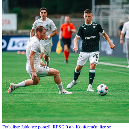
Fotbalisté Jablonce porazili RFS 2:0 a v Konferenční lize se