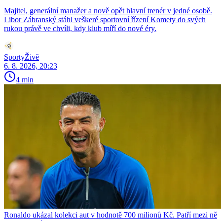
Majitel, generální manažer a nově opět hlavní trenér v jedné osobě.
Libor Zábranský stáhl veškeré sportovní řízení Komety do svých
rukou právě ve chvíli, kdy klub míří do nové éry.
SportyŽivě
6. 8. 2026, 20:23
4 min
Ronaldo ukázal kolekci aut v hodnotě 700 milionů Kč. Patří mezi ně