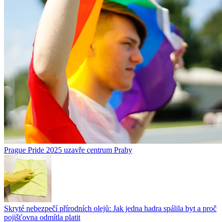
Prague Pride 2025 uzavře centrum Prahy
Skryté nebezpečí přírodních olejů: Jak jedna hadra spálila byt a proč
pojišťovna odmítla platit