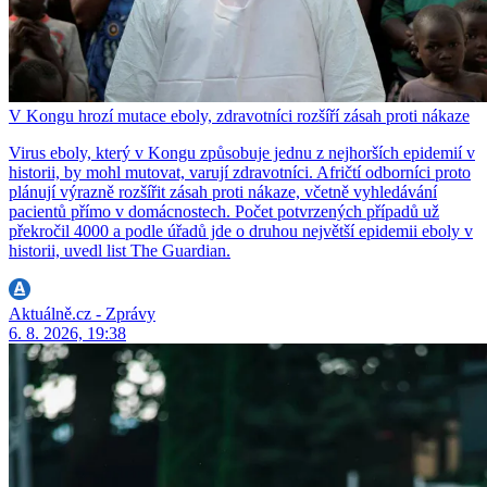
V Kongu hrozí mutace eboly, zdravotníci rozšíří zásah proti nákaze
Virus eboly, který v Kongu způsobuje jednu z nejhorších epidemií v
historii, by mohl mutovat, varují zdravotníci. Afričtí odborníci proto
plánují výrazně rozšířit zásah proti nákaze, včetně vyhledávání
pacientů přímo v domácnostech. Počet potvrzených případů už
překročil 4000 a podle úřadů jde o druhou největší epidemii eboly v
historii, uvedl list The Guardian.
Aktuálně.cz - Zprávy
6. 8. 2026, 19:38