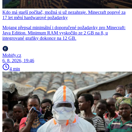
Kdo má starší počítač, možná si už nezahraje. Minecraft poprvé za
17 let mění hardwarové požadavky
Mojang přepsal minimální i doporučené požadavky pro Minecraft:
Java Edition. Minimum RAM vyskočilo ze 2 GB na 8, u
integrované grafiky dokonce na 12 GB.
Mobify.cz
6. 8. 2026, 19:46
4 min