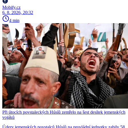
Mobify.cz
6. 8. 2026, 20:32
4 min
Při útocích povstaleckých Húsíů zemřelo na šest desítek jemenských
vojáků
Údery jemenských povstalců Húsíů na provládní jednotky zabily 58