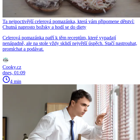
Ta nejpoctivější celerová pomazánka, která vám připomene dětství:
Chutná naprosto božsky a hodí se do diety
Celerová pomazánka patří k těm receptům, které vypadají
nenápadně, ale na stole vždy sklidí největší úspěch. Stačí nastrouhat,
promíchat a podávat.
Cooky.cz
dnes, 01:09
4 min