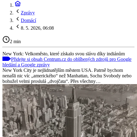
Zprávy
Domácí
8. 5. 2026, 06:08
2 min
New York: Velkoměsto, které získalo svou slávu díky indiánům
Přidejte si obsah Centrum.cz do oblíbených zdrojů pro Google
hledání a Google zprávy
New York City je nejlidnatějším městem USA. Patrně bychom
nenašli nic víc „amerického“ než Manhattan, Sochu Svobody nebo
bohužel velmi proslulá „dvojčata“. Přes všechny…