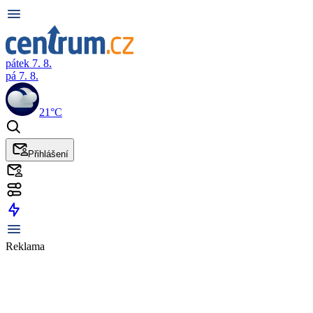
pátek 7. 8.
pá 7. 8.
21°C
Přihlášení
Reklama