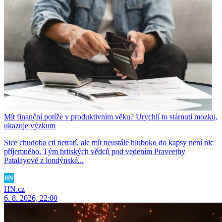
Mít finanční potíže v produktivním věku? Urychlí to stárnutí mozku,
ukazuje výzkum
Sice chudoba cti netratí, ale mít neustále hluboko do kapsy není nic
příjemného. Tým britských vědců pod vedením Praveethy
Patalayové z londýnské...
HN.cz
6. 8. 2026, 22:00