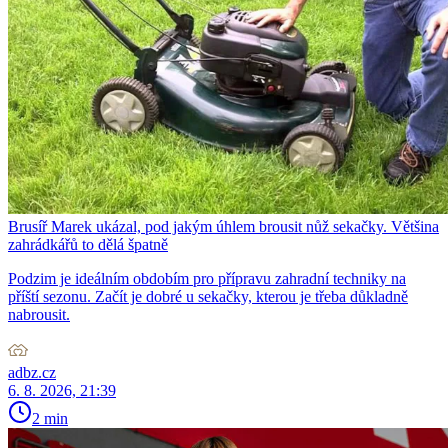
Brusíř Marek ukázal, pod jakým úhlem brousit nůž sekačky. Většina
zahrádkářů to dělá špatně
Podzim je ideálním obdobím pro přípravu zahradní techniky na
příští sezonu. Začít je dobré u sekačky, kterou je třeba důkladně
nabrousit.
adbz.cz
6. 8. 2026, 21:39
2 min