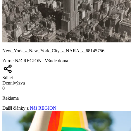
New_York_-_New_York_City_-_NARA_-_68145756
Zdroj
:
Náš REGION | Všude doma
Sdílet
Denní
výzva
0
Reklama
Další články z
Náš REGION