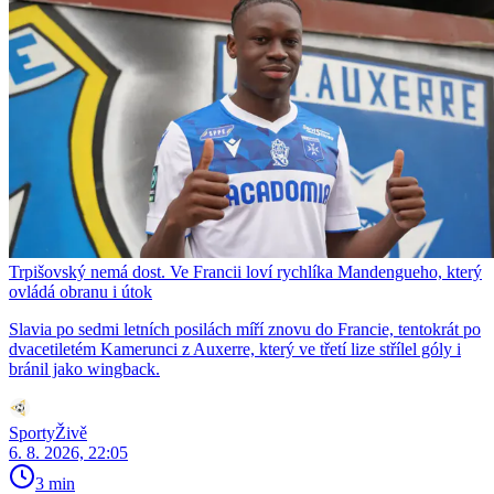
Trpišovský nemá dost. Ve Francii loví rychlíka Mandengueho, který
ovládá obranu i útok
Slavia po sedmi letních posilách míří znovu do Francie, tentokrát po
dvacetiletém Kamerunci z Auxerre, který ve třetí lize střílel góly i
bránil jako wingback.
SportyŽivě
6. 8. 2026, 22:05
3 min