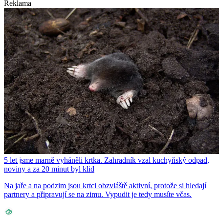
Reklama
5 let jsme marně vyháněli krtka. Zahradník vzal kuchyňský odpad,
noviny a za 20 minut byl klid
Na jaře a na podzim jsou krtci obzvláště aktivní, protože si hledají
partnery a připravují se na zimu. Vypudit je tedy musíte včas.