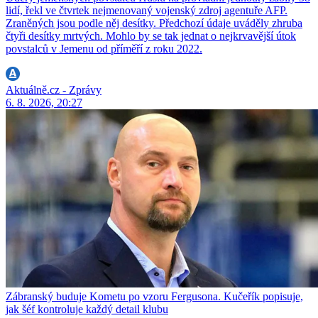
lidí, řekl ve čtvrtek nejmenovaný vojenský zdroj agentuře AFP.
Zraněných jsou podle něj desítky. Předchozí údaje uváděly zhruba
čtyři desítky mrtvých. Mohlo by se tak jednat o nejkrvavější útok
povstalců v Jemenu od příměří z roku 2022.
Aktuálně.cz - Zprávy
6. 8. 2026, 20:27
Zábranský buduje Kometu po vzoru Fergusona. Kučeřík popisuje,
jak šéf kontroluje každý detail klubu