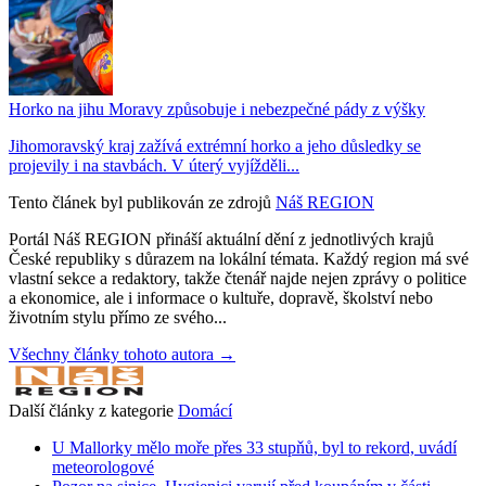
Horko na jihu Moravy způsobuje i nebezpečné pády z výšky
Jihomoravský kraj zažívá extrémní horko a jeho důsledky se
projevily i na stavbách. V úterý vyjížděli...
Tento článek byl publikován ze zdrojů
Náš REGION
Portál Náš REGION přináší aktuální dění z jednotlivých krajů
České republiky s důrazem na lokální témata. Každý region má své
vlastní sekce a redaktory, takže čtenář najde nejen zprávy o politice
a ekonomice, ale i informace o kultuře, dopravě, školství nebo
životním stylu přímo ze svého...
Všechny články tohoto autora →
Další články z kategorie
Domácí
U Mallorky mělo moře přes 33 stupňů, byl to rekord, uvádí
meteorologové