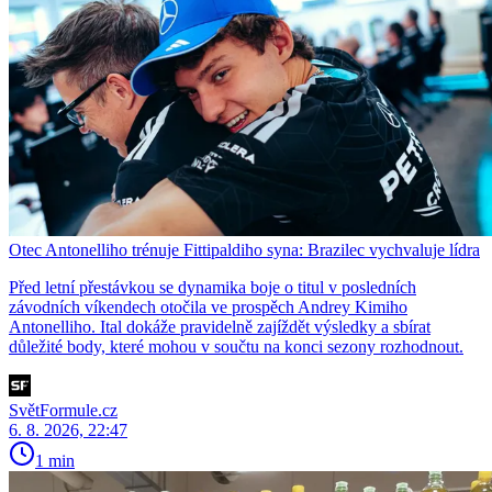
Otec Antonelliho trénuje Fittipaldiho syna: Brazilec vychvaluje lídra
Před letní přestávkou se dynamika boje o titul v posledních
závodních víkendech otočila ve prospěch Andrey Kimiho
Antonelliho. Ital dokáže pravidelně zajíždět výsledky a sbírat
důležité body, které mohou v součtu na konci sezony rozhodnout.
SvětFormule.cz
6. 8. 2026, 22:47
1 min