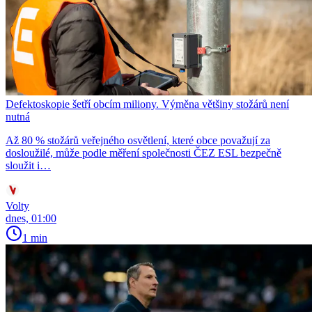
Defektoskopie šetří obcím miliony. Výměna většiny stožárů není
nutná
Až 80 % stožárů veřejného osvětlení, které obce považují za
dosloužilé, může podle měření společnosti ČEZ ESL bezpečně
sloužit i…
Volty
dnes, 01:00
1 min