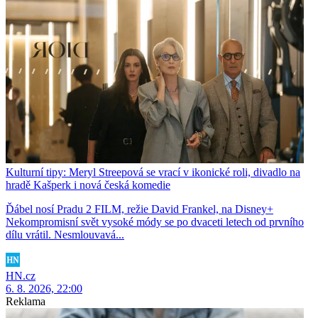
Kulturní tipy: Meryl Streepová se vrací v ikonické roli, divadlo na
hradě Kašperk i nová česká komedie
Ďábel nosí Pradu 2 FILM, režie David Frankel, na Disney+
Nekompromisní svět vysoké módy se po dvaceti letech od prvního
dílu vrátil. Nesmlouvavá...
HN.cz
6. 8. 2026, 22:00
Reklama