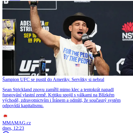
Šampion UFC se pustil do Ameriky. Servítky si nebral
Sean Strickland znovu zamířil mimo klec a tentokrát napadl
fungování vlastní země. Kritiku spojil s válkami na Blízkém
východě, zdravotnictvím i Íránem a odmítl, že současný systém
odpovídá kapitalismu.
MMAMAG.cz
dnes, 12:23