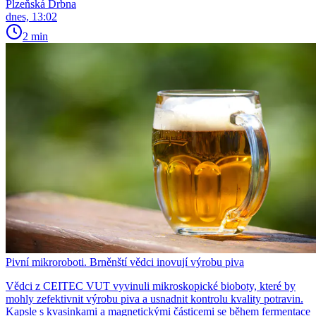
Plzeňská Drbna
dnes, 13:02
2 min
Pivní mikroroboti. Brněnští vědci inovují výrobu piva
Vědci z CEITEC VUT vyvinuli mikroskopické bioboty, které by
mohly zefektivnit výrobu piva a usnadnit kontrolu kvality potravin.
Kapsle s kvasinkami a magnetickými částicemi se během fermentace