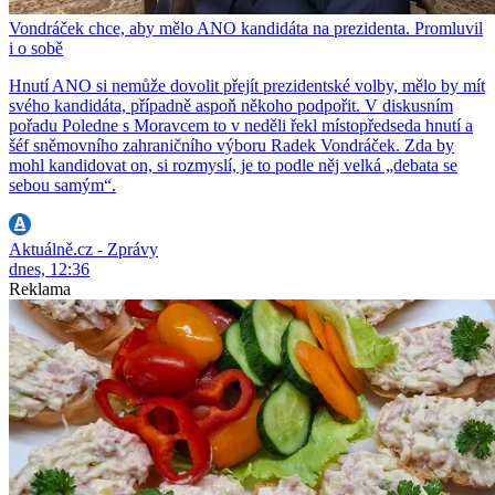
Vondráček chce, aby mělo ANO kandidáta na prezidenta. Promluvil
i o sobě
Hnutí ANO si nemůže dovolit přejít prezidentské volby, mělo by mít
svého kandidáta, případně aspoň někoho podpořit. V diskusním
pořadu Poledne s Moravcem to v neděli řekl místopředseda hnutí a
šéf sněmovního zahraničního výboru Radek Vondráček. Zda by
mohl kandidovat on, si rozmyslí, je to podle něj velká „debata se
sebou samým“.
Aktuálně.cz - Zprávy
dnes, 12:36
Reklama