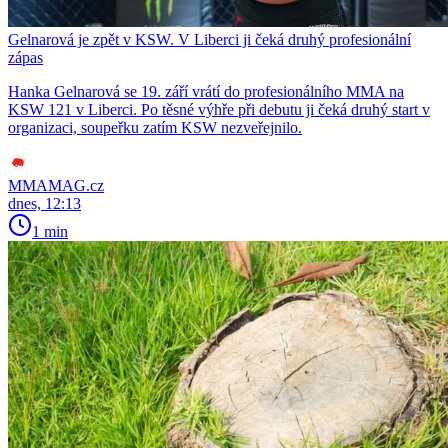
Gelnarová je zpět v KSW. V Liberci ji čeká druhý profesionální
zápas
Hanka Gelnarová se 19. září vrátí do profesionálního MMA na
KSW 121 v Liberci. Po těsné výhře při debutu ji čeká druhý start v
organizaci, soupeřku zatím KSW nezveřejnilo.
MMAMAG.cz
dnes, 12:13
1 min