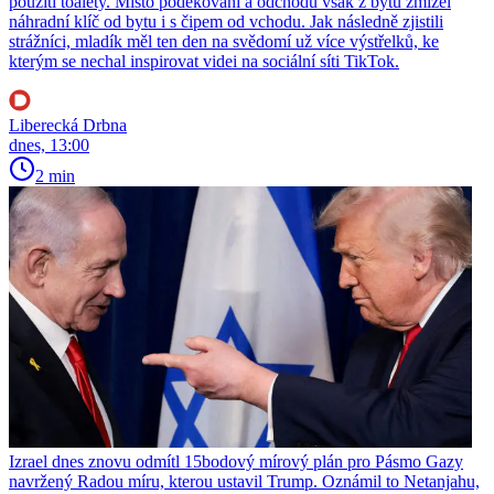
použití toalety. Místo poděkování a odchodu však z bytu zmizel
náhradní klíč od bytu i s čipem od vchodu. Jak následně zjistili
strážníci, mladík měl ten den na svědomí už více výstřelků, ke
kterým se nechal inspirovat videi na sociální síti TikTok.
Liberecká Drbna
dnes, 13:00
2 min
Izrael dnes znovu odmítl 15bodový mírový plán pro Pásmo Gazy
navržený Radou míru, kterou ustavil Trump. Oznámil to Netanjahu,