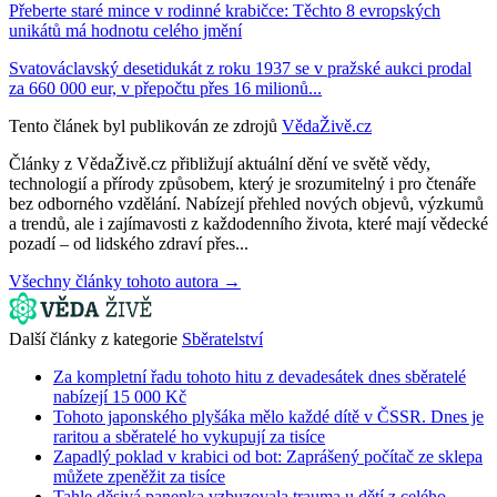
Přeberte staré mince v rodinné krabičce: Těchto 8 evropských
unikátů má hodnotu celého jmění
Svatováclavský desetidukát z roku 1937 se v pražské aukci prodal
za 660 000 eur, v přepočtu přes 16 milionů...
Tento článek byl publikován ze zdrojů
VědaŽivě.cz
Články z VědaŽivě.cz přibližují aktuální dění ve světě vědy,
technologií a přírody způsobem, který je srozumitelný i pro čtenáře
bez odborného vzdělání. Nabízejí přehled nových objevů, výzkumů
a trendů, ale i zajímavosti z každodenního života, které mají vědecké
pozadí – od lidského zdraví přes...
Všechny články tohoto autora →
Další články z kategorie
Sběratelství
Za kompletní řadu tohoto hitu z devadesátek dnes sběratelé
nabízejí 15 000 Kč
Tohoto japonského plyšáka mělo každé dítě v ČSSR. Dnes je
raritou a sběratelé ho vykupují za tisíce
Zapadlý poklad v krabici od bot: Zaprášený počítač ze sklepa
můžete zpeněžit za tisíce
Tahle děsivá panenka vzbuzovala trauma u dětí z celého