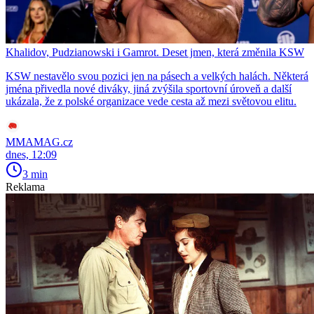
Khalidov, Pudzianowski i Gamrot. Deset jmen, která změnila KSW
KSW nestavělo svou pozici jen na pásech a velkých halách. Některá
jména přivedla nové diváky, jiná zvýšila sportovní úroveň a další
ukázala, že z polské organizace vede cesta až mezi světovou elitu.
MMAMAG.cz
dnes, 12:09
3 min
Reklama