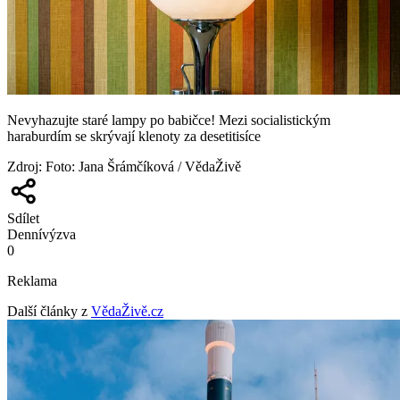
Nevyhazujte staré lampy po babičce! Mezi socialistickým
haraburdím se skrývají klenoty za desetitisíce
Zdroj
:
Foto: Jana Šrámčíková / VědaŽivě
Sdílet
Denní
výzva
0
Reklama
Další články z
VědaŽivě.cz