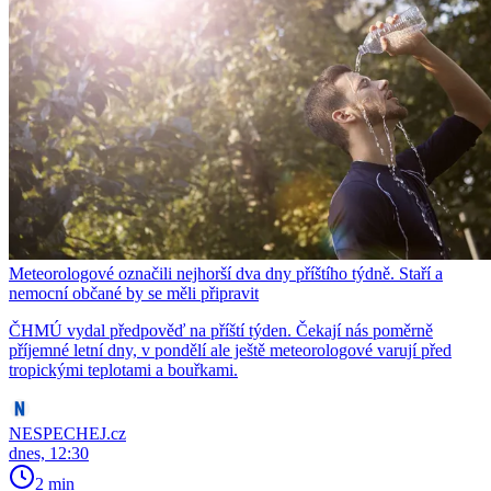
Meteorologové označili nejhorší dva dny příštího týdně. Staří a
nemocní občané by se měli připravit
ČHMÚ vydal předpověď na příští týden. Čekají nás poměrně
příjemné letní dny, v pondělí ale ještě meteorologové varují před
tropickými teplotami a bouřkami.
NESPECHEJ.cz
dnes, 12:30
2 min