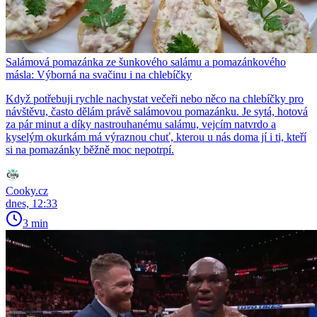
Salámová pomazánka ze šunkového salámu a pomazánkového
másla: Výborná na svačinu i na chlebíčky
Když potřebuji rychle nachystat večeři nebo něco na chlebíčky pro
návštěvu, často dělám právě salámovou pomazánku. Je sytá, hotová
za pár minut a díky nastrouhanému salámu, vejcím natvrdo a
kyselým okurkám má výraznou chuť, kterou u nás doma jí i ti, kteří
si na pomazánky běžně moc nepotrpí.
Cooky.cz
dnes, 12:33
3 min