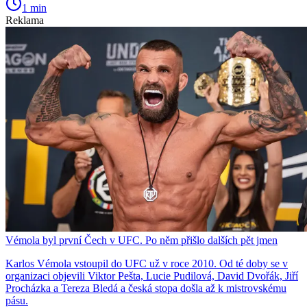
1 min
Reklama
Vémola byl první Čech v UFC. Po něm přišlo dalších pět jmen
Karlos Vémola vstoupil do UFC už v roce 2010. Od té doby se v
organizaci objevili Viktor Pešta, Lucie Pudilová, David Dvořák, Jiří
Procházka a Tereza Bledá a česká stopa došla až k mistrovskému
pásu.