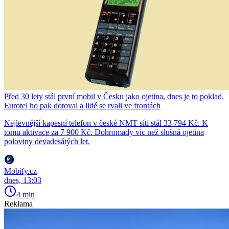
Před 30 lety stál první mobil v Česku jako ojetina, dnes je to poklad.
Eurotel ho pak dotoval a lidé se rvali ve frontách
Nejlevnější kapesní telefon v české NMT síti stál 33 794 Kč. K
tomu aktivace za 7 900 Kč. Dohromady víc než slušná ojetina
poloviny devadesátých let.
Mobify.cz
dnes, 13:03
4 min
Reklama