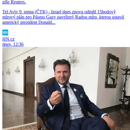
píše Reuters.
Tel Aviv 9. srpna (ČTK) - Izrael dnes znovu odmítl 15bodový
mírový plán pro Pásmo Gazy navržený Radou míru, kterou ustavil
americký prezident Donald...
HN.cz
dnes, 12:36