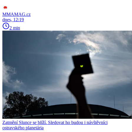
MMAMAG.cz
dnes, 12:19
2 min
Zatmění Slunce se blíží. Sledovat ho budou i návštěvníci
ostravského planetária