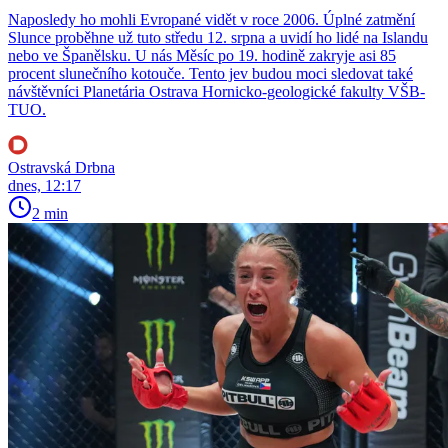
Naposledy ho mohli Evropané vidět v roce 2006. Úplné zatmění
Slunce proběhne už tuto středu 12. srpna a uvidí ho lidé na Islandu
nebo ve Španělsku. U nás Měsíc po 19. hodině zakryje asi 85
procent slunečního kotouče. Tento jev budou moci sledovat také
návštěvníci Planetária Ostrava Hornicko-geologické fakulty VŠB-
TUO.
Ostravská Drbna
dnes, 12:17
2 min