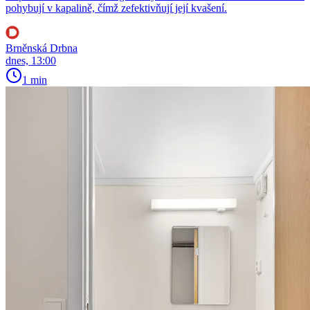
pohybují v kapalině, čímž zefektivňují její kvašení.
Brněnská Drbna
dnes, 13:00
1 min