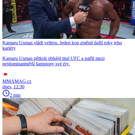
Kamaru Usman vládl velteru. Jeden kop změnil další roky jeho
kariéry
Kamaru Usman pětkrát obhájil titul UFC a patřil mezi
nejdominantnější šampiony své éry.
MMAMAG.cz
dnes, 12:30
2 min