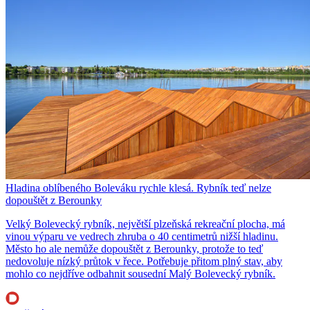
Hladina oblíbeného Boleváku rychle klesá. Rybník teď nelze
dopouštět z Berounky
Velký Bolevecký rybník, největší plzeňská rekreační plocha, má
vinou výparu ve vedrech zhruba o 40 centimetrů nižší hladinu.
Město ho ale nemůže dopouštět z Berounky, protože to teď
nedovoluje nízký průtok v řece. Potřebuje přitom plný stav, aby
mohlo co nejdříve odbahnit sousední Malý Bolevecký rybník.