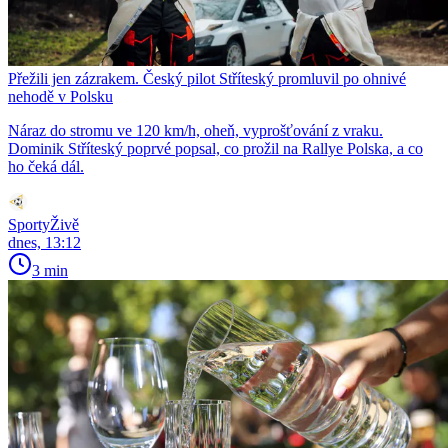
Přežili jen zázrakem. Český pilot Stříteský promluvil po ohnivé
nehodě v Polsku
Náraz do stromu ve 120 km/h, oheň, vyprošťování z vraku.
Dominik Stříteský poprvé popsal, co prožil na Rallye Polska, a co
ho čeká dál.
SportyŽivě
dnes, 13:12
3 min