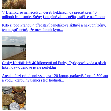
V Braníku se na necelých deseti hektarech dá přečíst přes 40
milionů let historie. Stěny jsou plné zkamenělin, stačí se natáhnout
Kdo si pod Prahou 4 představí panelákové sídliště a nákupní zóny,
ten nejspíš netuší, že mezi branickým...
Český Karibik leží 40 kilometrů od Prahy. Tyrkysová voda a písek
lákají davy, cenově je ale perfektní
Areál nabízí celodenní vstup za 120 korun, parkoviště pro 2 500 aut
a vodu, kterou hygienici i teď hodnotí...