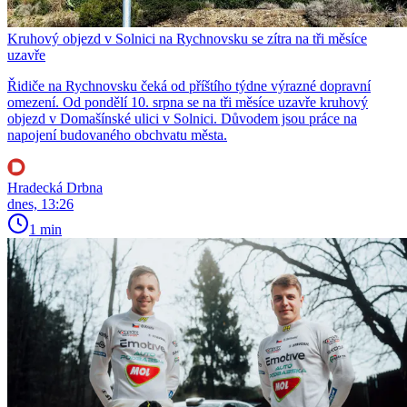
Kruhový objezd v Solnici na Rychnovsku se zítra na tři měsíce
uzavře
Řidiče na Rychnovsku čeká od příštího týdne výrazné dopravní
omezení. Od pondělí 10. srpna se na tři měsíce uzavře kruhový
objezd v Domašínské ulici v Solnici. Důvodem jsou práce na
napojení budovaného obchvatu města.
Hradecká Drbna
dnes, 13:26
1 min