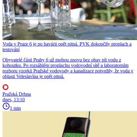
Voda v Praze 6 je po havárii opět pitná. PVK dokončily proplach a
testování
Obyvatelé části Prahy 6 už mohou znovu bez obav pít vodu z
kohoutku. Po rozsáhlém proplachu vodovodní sítě a laboratorním
rozboru vzorků Pražské vodovody a kanalizace potvrdily, že voda v
oblasti Veleslavína je opět pitná.
Pražská Drbna
dnes, 13:10
1 min