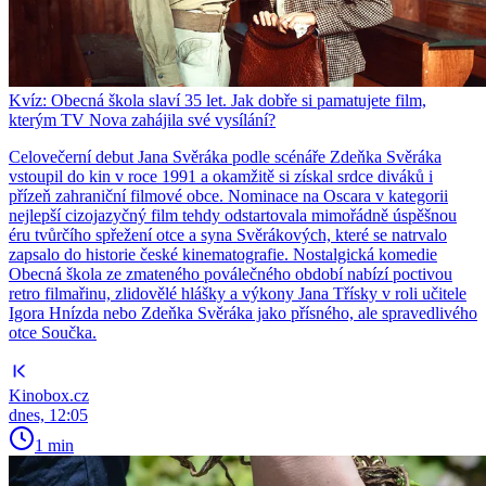
Kvíz: Obecná škola slaví 35 let. Jak dobře si pamatujete film,
kterým TV Nova zahájila své vysílání?
Celovečerní debut Jana Svěráka podle scénáře Zdeňka Svěráka
vstoupil do kin v roce 1991 a okamžitě si získal srdce diváků i
přízeň zahraniční filmové obce. Nominace na Oscara v kategorii
nejlepší cizojazyčný film tehdy odstartovala mimořádně úspěšnou
éru tvůrčího spřežení otce a syna Svěrákových, které se natrvalo
zapsalo do historie české kinematografie. Nostalgická komedie
Obecná škola ze zmateného poválečného období nabízí poctivou
retro filmařinu, zlidovělé hlášky a výkony Jana Třísky v roli učitele
Igora Hnízda nebo Zdeňka Svěráka jako přísného, ale spravedlivého
otce Součka.
Kinobox.cz
dnes, 12:05
1 min