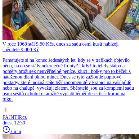
V roce 1968 stál 9,50 Kčs, dnes za sadu osmi kusů nabízejí
sběratelé 9 000 Kč
Pamatujete si na konec šedesátých let, kdy se v trafikách objevilo
něco, na co se stály nekonečné fronty? I když to tehdy stálo na
poměry brožurek neuvěřitelné peníze, kluci i holky pro to běželi s
nataženou dlaní plnou mincí. Dnes se tyto zažloutlé papírové
poklady, které možná stále leží zapomenuté v krabici na vaší půdě
nebo na chalupě, vyvažují zlatem. Sběratelé jsou za kompletní sadu
osmi sešitů ochotni okamžitě vyplatit téměř deset tisíc korun na
ruku.
FAJNTIP.cz
dnes, 12:30
3 min