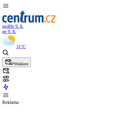
neděle 9. 8.
ne 9. 8.
31°C
Přihlášení
Reklama