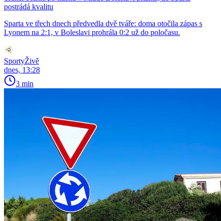
postrádá kvalitu
Sparta ve třech dnech předvedla dvě tváře: doma otočila zápas s
Lyonem na 2:1, v Boleslavi prohrála 0:2 už do poločasu.
SportyŽivě
dnes, 13:28
3 min