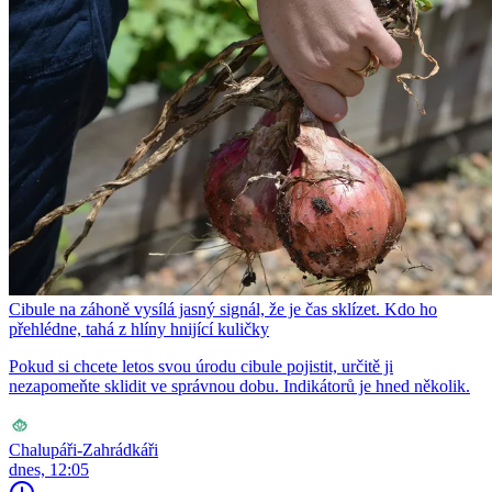
Cibule na záhoně vysílá jasný signál, že je čas sklízet. Kdo ho
přehlédne, tahá z hlíny hnijící kuličky
Pokud si chcete letos svou úrodu cibule pojistit, určitě ji
nezapomeňte sklidit ve správnou dobu. Indikátorů je hned několik.
Chalupáři-Zahrádkáři
dnes, 12:05