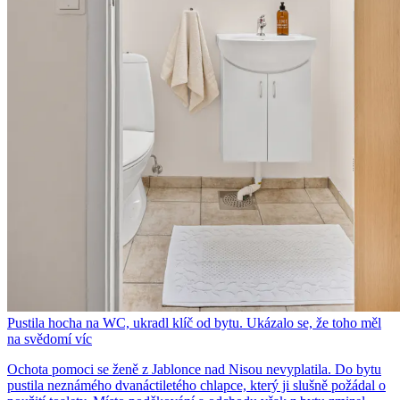
Pustila hocha na WC, ukradl klíč od bytu. Ukázalo se, že toho měl
na svědomí víc
Ochota pomoci se ženě z Jablonce nad Nisou nevyplatila. Do bytu
pustila neznámého dvanáctiletého chlapce, který ji slušně požádal o