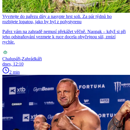
Vyvrtejte do pařezu díry a nasypte hrst soli. Za pár týdnů ho
rozbijete lopatou, jako by byl z polystyrenu
Pařez vám na zahradě nemusí překážet věčně. Naopak – když si při
jeho odstraňování vezmete k ruce docela obyčejnou sůl, zmizí
rychle.
Chalupáři-Zahrádkáři
dnes, 12:10
2 min