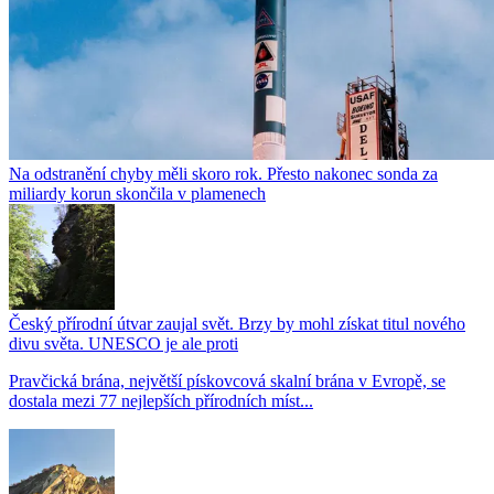
Na odstranění chyby měli skoro rok. Přesto nakonec sonda za
miliardy korun skončila v plamenech
Český přírodní útvar zaujal svět. Brzy by mohl získat titul nového
divu světa. UNESCO je ale proti
Pravčická brána, největší pískovcová skalní brána v Evropě, se
dostala mezi 77 nejlepších přírodních míst...