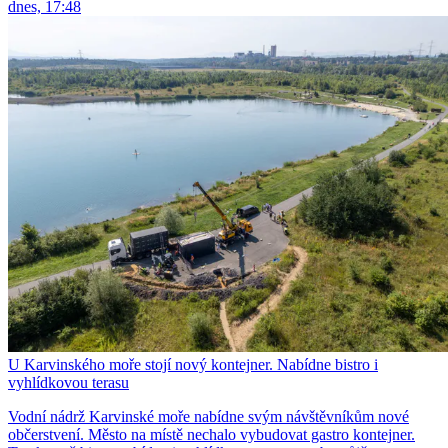
dnes, 17:48
U Karvinského moře stojí nový kontejner. Nabídne bistro i
vyhlídkovou terasu
Vodní nádrž Karvinské moře nabídne svým návštěvníkům nové
občerstvení. Město na místě nechalo vybudovat gastro kontejner.