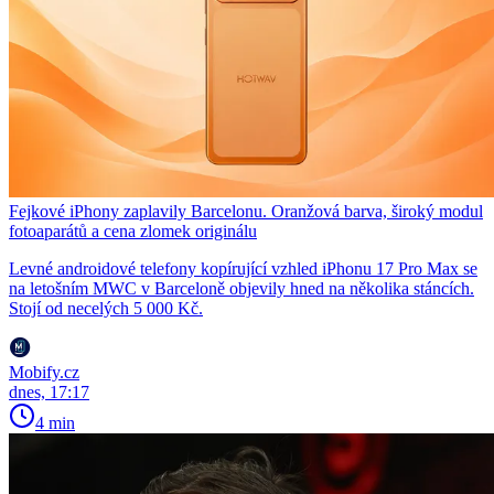
Fejkové iPhony zaplavily Barcelonu. Oranžová barva, široký modul
fotoaparátů a cena zlomek originálu
Levné androidové telefony kopírující vzhled iPhonu 17 Pro Max se
na letošním MWC v Barceloně objevily hned na několika stáncích.
Stojí od necelých 5 000 Kč.
Mobify.cz
dnes, 17:17
4 min