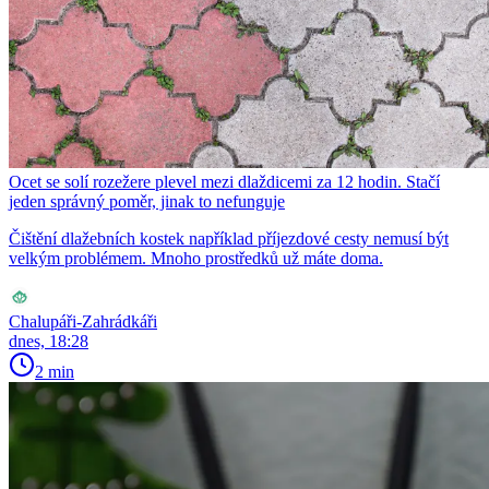
Ocet se solí rozežere plevel mezi dlaždicemi za 12 hodin. Stačí
jeden správný poměr, jinak to nefunguje
Čištění dlažebních kostek například příjezdové cesty nemusí být
velkým problémem. Mnoho prostředků už máte doma.
Chalupáři-Zahrádkáři
dnes, 18:28
2 min