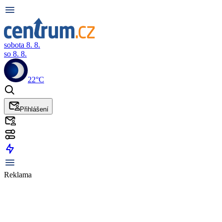
sobota 8. 8.
so 8. 8.
22°C
Přihlášení
Reklama