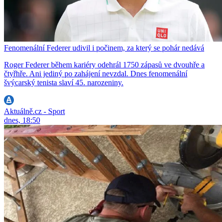
Fenomenální Federer udivil i počinem, za který se pohár nedává
Roger Federer během kariéry odehrál 1750 zápasů ve dvouhře a
čtyřhře. Ani jediný po zahájení nevzdal. Dnes fenomenální
švýcarský tenista slaví 45. narozeniny.
Aktuálně.cz - Sport
dnes, 18:50