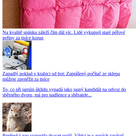
Na kvalitě spánku záleží čím dál víc. Lidé vykupují staré péřové
peřiny za tisíce korun
Zapadlý poklad v krabici od bot: Zaprášený počítač ze sklepa
můžete zpeněžit za tisíce
To, co při jarním úklidu vypadá jako jasný kandidát na odvoz do
sběrného dvoru, má pro nadšence a sběratele...
Brněnská zoo vypustila dvacet syslů. Vědci je v norách zavírají