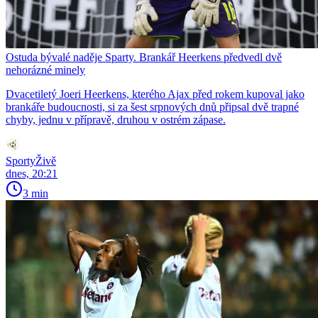
Ostuda bývalé naděje Sparty. Brankář Heerkens předvedl dvě
nehorázné minely
Dvacetiletý Joeri Heerkens, kterého Ajax před rokem kupoval jako
brankáře budoucnosti, si za šest srpnových dnů připsal dvě trapné
chyby, jednu v přípravě, druhou v ostrém zápase.
SportyŽivě
dnes, 20:21
3 min