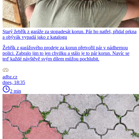
Starý žebřík z garáže za stopadesát korun. Pár ho natřel, přidal prkna
a obývák vypadá jako z katalogu
Žebřík z garážového prodeje za korun přetvořil pár v nádhernou
polici. Zabralo jim to jen chvilku a stálo je to pár korun. Navíc se
teď každé návštěvě svým dílem můžou pochlubit.
adbz.cz
dnes, 18:35
2 min