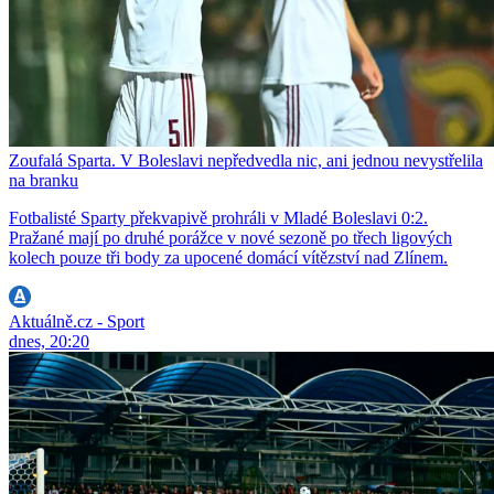
Zoufalá Sparta. V Boleslavi nepředvedla nic, ani jednou nevystřelila
na branku
Fotbalisté Sparty překvapivě prohráli v Mladé Boleslavi 0:2.
Pražané mají po druhé porážce v nové sezoně po třech ligových
kolech pouze tři body za upocené domácí vítězství nad Zlínem.
Aktuálně.cz - Sport
dnes, 20:20