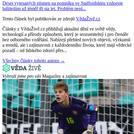
Deset vytesaných písmen na pomníku ve Staffordshiru vzdoruje
luštitelům už téměř tři sta let. Problém není...
Tento článek byl publikován ze zdrojů
VědaŽivě.cz
Články z VědaŽivě.cz přibližují aktuální dění ve světě vědy,
technologií a přírody způsobem, který je srozumitelný i pro čtenáře
bez odborného vzdělání. Nabízejí přehled nových objevů, výzkumů
a trendů, ale i zajímavosti z každodenního života, které mají vědecké
pozadí – od lidského zdraví přes...
Všechny články tohoto autora →
Vybrali jsme pro vás
Magazíny a zajímavosti