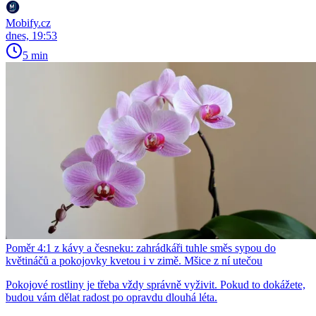
Mobify.cz
dnes, 19:53
5 min
Poměr 4:1 z kávy a česneku: zahrádkáři tuhle směs sypou do
květináčů a pokojovky kvetou i v zimě. Mšice z ní utečou
Pokojové rostliny je třeba vždy správně vyživit. Pokud to dokážete,
budou vám dělat radost po opravdu dlouhá léta.