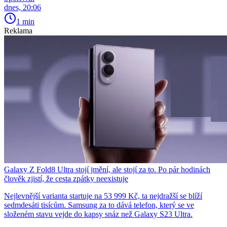
dnes, 20:06
1 min
Reklama
Galaxy Z Fold8 Ultra stojí jmění, ale stojí za to. Po pár hodinách
člověk zjistí, že cesta zpátky neexistuje
Nejlevnější varianta startuje na 53 999 Kč, ta nejdražší se blíží
sedmdesáti tisícům. Samsung za to dává telefon, který se ve
složeném stavu vejde do kapsy snáz než Galaxy S23 Ultra.