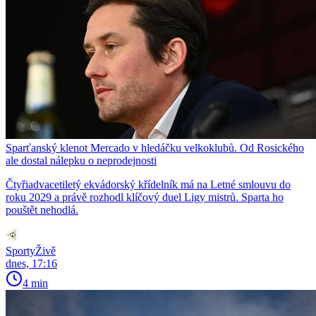
Sparťanský klenot Mercado v hledáčku velkoklubů. Od Rosického
ale dostal nálepku o neprodejnosti
Čtyřiadvacetiletý ekvádorský křídelník má na Letné smlouvu do
roku 2029 a právě rozhodl klíčový duel Ligy mistrů. Sparta ho
pouštět nehodlá.
SportyŽivě
dnes, 17:16
4 min