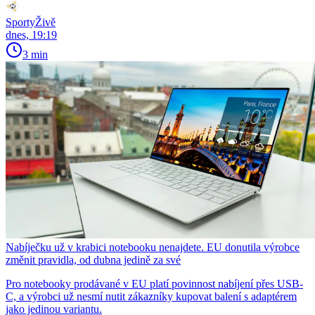
SportyŽivě
dnes, 19:19
3 min
Nabíječku už v krabici notebooku nenajdete. EU donutila výrobce
změnit pravidla, od dubna jedině za své
Pro notebooky prodávané v EU platí povinnost nabíjení přes USB-
C, a výrobci už nesmí nutit zákazníky kupovat balení s adaptérem
jako jedinou variantu.