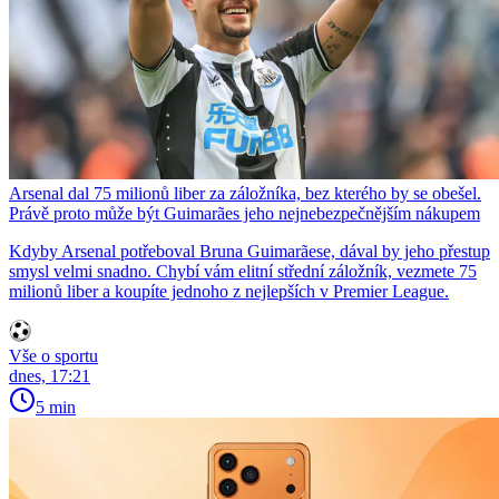
Arsenal dal 75 milionů liber za záložníka, bez kterého by se obešel.
Právě proto může být Guimarães jeho nejnebezpečnějším nákupem
Kdyby Arsenal potřeboval Bruna Guimarãese, dával by jeho přestup
smysl velmi snadno. Chybí vám elitní střední záložník, vezmete 75
milionů liber a koupíte jednoho z nejlepších v Premier League.
Vše o sportu
dnes, 17:21
5 min