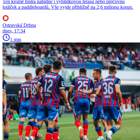
Ten kromě bistra nabídne i vyhlídkovou terasu nebo půjčovnu
lodiček a paddleboardů. Vše vyjde přibližně na 2,6 milionu korun.
Ostravská Drbna
dnes, 17:34
1 min