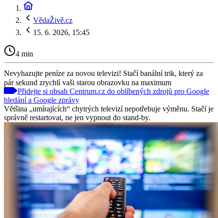
VědaŽivě.cz
15. 6. 2026, 15:45
4 min
Nevyhazujte peníze za novou televizi! Stačí banální trik, který za
pár sekund zrychlí vaši starou obrazovku na maximum
Přidejte si obsah Centrum.cz do oblíbených zdrojů pro Google
hledání a Google zprávy
Většina „umírajících“ chytrých televizí nepotřebuje výměnu. Stačí je
správně restartovat, ne jen vypnout do stand-by.