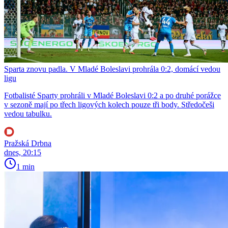
Sparta znovu padla. V Mladé Boleslavi prohrála 0:2, domácí vedou
ligu
Fotbalisté Sparty prohráli v Mladé Boleslavi 0:2 a po druhé porážce
v sezoně mají po třech ligových kolech pouze tři body. Středočeši
vedou tabulku.
Pražská Drbna
dnes, 20:15
1 min