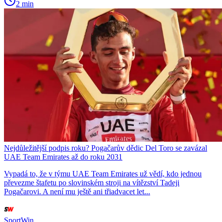
2 min
Nejdůležitější podpis roku? Pogačarův dědic Del Toro se zavázal
UAE Team Emirates až do roku 2031
Vypadá to, že v týmu UAE Team Emirates už vědí, kdo jednou
převezme štafetu po slovinském stroji na vítězství Tadeji
Pogačarovi. A není mu ještě ani třiadvacet let...
SportWin