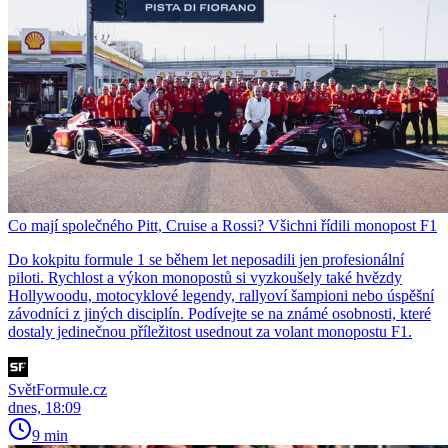
Co mají společného Pitt, Cruise a Rossi? Všichni řídili monopost F1
Do kokpitu formule 1 se během let neposadili jen profesionální
piloti. Rychlost a výkon monopostů si vyzkoušely také hvězdy
Hollywoodu, motocyklové legendy, rallyoví šampioni nebo úspěšní
závodníci z jiných disciplín. Podívejte se na známé osobnosti, které
dostaly jedinečnou příležitost usednout za volant monopostu F1.
SvětFormule.cz
dnes, 18:09
9 min