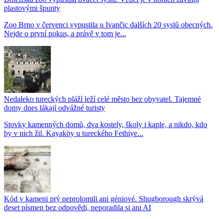
plastovými špunty
Zoo Brno v červenci vypustila u Ivančic dalších 20 syslů obecných.
Nejde o první pokus, a právě v tom je...
Nedaleko tureckých pláží leží celé město bez obyvatel. Tajemné
domy dnes lákají odvážné turisty
Stovky kamenných domů, dva kostely, školy i kaple, a nikdo, kdo
by v nich žil. Kayaköy u tureckého Fethiye...
Kód v kameni prý neprolomili ani géniové. Shugborough skrývá
deset písmen bez odpovědi, neporadila si ani AI