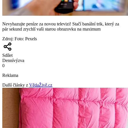
Nevyhazujte peníze za novou televizi! Stačí banální trik, který za
pár sekund zrychlí vaši starou obrazovku na maximum
Zdroj
:
Foto: Pexels
Sdílet
Denní
výzva
0
Reklama
Další články z
VědaŽivě.cz