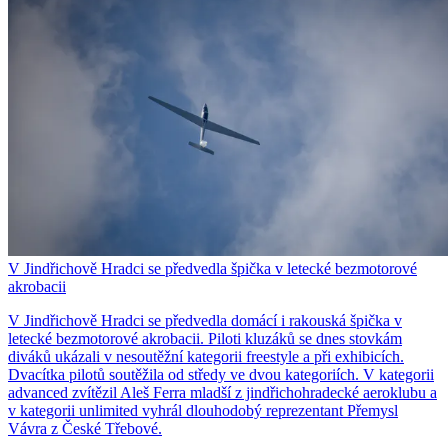
V Jindřichově Hradci se předvedla špička v letecké bezmotorové
akrobacii
V Jindřichově Hradci se předvedla domácí i rakouská špička v
letecké bezmotorové akrobacii. Piloti kluzáků se dnes stovkám
diváků ukázali v nesoutěžní kategorii freestyle a při exhibicích.
Dvacítka pilotů soutěžila od středy ve dvou kategoriích. V kategorii
advanced zvítězil Aleš Ferra mladší z jindřichohradecké aeroklubu a
v kategorii unlimited vyhrál dlouhodobý reprezentant Přemysl
Vávra z České Třebové.