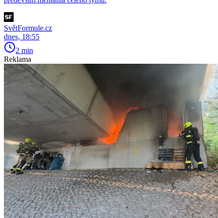
SvětFormule.cz
dnes, 18:55
2 min
Reklama