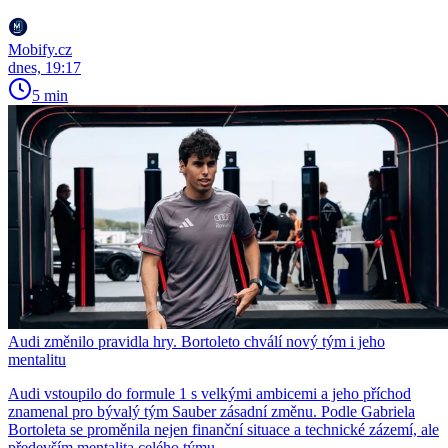
Mobify.cz
dnes, 19:17
5 min
Audi změnilo pravidla hry. Bortoleto chválí nový tým i jeho
mentalitu
Audi vstoupilo do formule 1 s velkými ambicemi a jeho příchod
znamenal pro bývalý tým Sauber zásadní změnu. Podle Gabriela
Bortoleta se proměnila nejen finanční situace a technické zázemí, ale
především mentalita celého týmu.