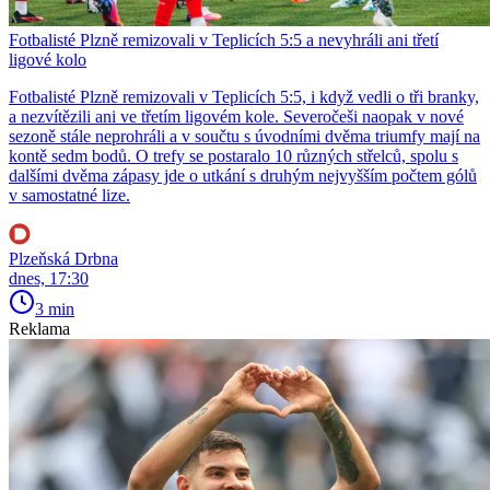
Fotbalisté Plzně remizovali v Teplicích 5:5 a nevyhráli ani třetí
ligové kolo
Fotbalisté Plzně remizovali v Teplicích 5:5, i když vedli o tři branky,
a nezvítězili ani ve třetím ligovém kole. Severočeši naopak v nové
sezoně stále neprohráli a v součtu s úvodními dvěma triumfy mají na
kontě sedm bodů. O trefy se postaralo 10 různých střelců, spolu s
dalšími dvěma zápasy jde o utkání s druhým nejvyšším počtem gólů
v samostatné lize.
Plzeňská Drbna
dnes, 17:30
3 min
Reklama