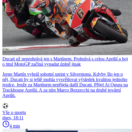
Ducati už neprohrává jen s Martínem. Prohrává s celou Aprilií a boj
o titul MotoGP začíná vypadat úplně jinak
Jorge Martín vyhrál sobotní sprint v Silverstonu. Kdyby šlo jen o
něj, Ducati by si ještě mohla vysvětlovat výsledek kvalitou jednoho
jezdce. Jenže za Martínem nepřijela další Ducati. Přijel Ai Ogura na
Trackhouse Aprilii. A za ním Marco Bezzecchi na druhé tovární
Aprilii.
Vše o sportu
dnes, 18:11
4 min