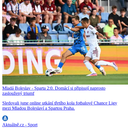
Mladá Boleslav - Sparta 2:0. Domácí si připisují naprosto
zasloužený triumf
Sledovali jsme online utkání třetího kola fotbalové Chance Ligy
mezi Mladou Boleslaví a Spartou Praha.
Aktuálně.cz - Sport