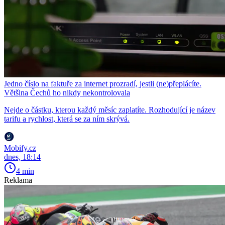
Jedno číslo na faktuře za internet prozradí, jestli (ne)přeplácíte.
Většina Čechů ho nikdy nekontrolovala
Nejde o částku, kterou každý měsíc zaplatíte. Rozhodující je název
tarifu a rychlost, která se za ním skrývá.
Mobify.cz
dnes, 18:14
4 min
Reklama