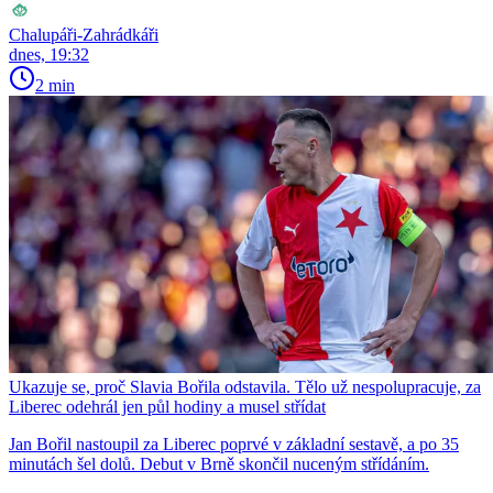
Chalupáři-Zahrádkáři
dnes, 19:32
2 min
Ukazuje se, proč Slavia Bořila odstavila. Tělo už nespolupracuje, za
Liberec odehrál jen půl hodiny a musel střídat
Jan Bořil nastoupil za Liberec poprvé v základní sestavě, a po 35
minutách šel dolů. Debut v Brně skončil nuceným střídáním.