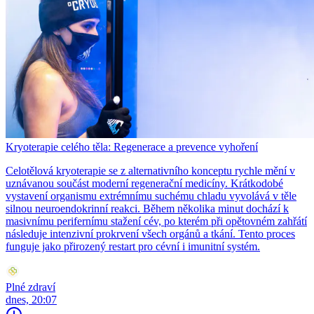
Kryoterapie celého těla: Regenerace a prevence vyhoření
Celotělová kryoterapie se z alternativního konceptu rychle mění v
uznávanou součást moderní regenerační medicíny. Krátkodobé
vystavení organismu extrémnímu suchému chladu vyvolává v těle
silnou neuroendokrinní reakci. Během několika minut dochází k
masivnímu perifernímu stažení cév, po kterém při opětovném zahřátí
následuje intenzivní prokrvení všech orgánů a tkání. Tento proces
funguje jako přirozený restart pro cévní i imunitní systém.
Plné zdraví
dnes, 20:07