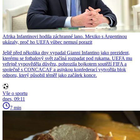
Afrika Infantinovi hodila záchranné lano. Mexiko s Argentinou
ukázaly, proč ho UEFA vůbec nemusí porazit
Ještě před několika dny vypadal Gianni Infantino jako prezident,
kterému se fotbalový svět začíná rozpadat pod rukama. UEFA mu
veřejně vypověděla důvěru, pohrozila bojkotem soutěží FIFA a
společně s CONCACAF a asijskou konfederací vytvořila blok
odporu, který působil téměř jako začátek konce.
Vše o sportu
dnes, 09:11
7 min