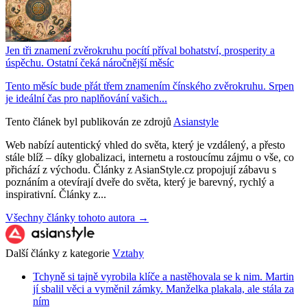
Jen tři znamení zvěrokruhu pocítí příval bohatství, prosperity a
úspěchu. Ostatní čeká náročnější měsíc
Tento měsíc bude přát třem znamením čínského zvěrokruhu. Srpen
je ideální čas pro naplňování vašich...
Tento článek byl publikován ze zdrojů
Asianstyle
Web nabízí autentický vhled do světa, který je vzdálený, a přesto
stále blíž – díky globalizaci, internetu a rostoucímu zájmu o vše, co
přichází z východu. Články z AsianStyle.cz propojují zábavu s
poznáním a otevírají dveře do světa, který je barevný, rychlý a
inspirativní. Články z...
Všechny články tohoto autora →
Další články z kategorie
Vztahy
Tchyně si tajně vyrobila klíče a nastěhovala se k nim. Martin
jí sbalil věci a vyměnil zámky. Manželka plakala, ale stála za
ním