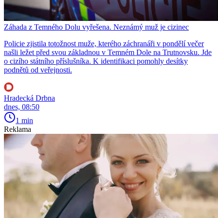
Záhada z Temného Dolu vyřešena. Neznámý muž je cizinec
Policie zjistila totožnost muže, kterého záchranáři v pondělí večer
našli ležet před svou základnou v Temném Dole na Trutnovsku. Jde
o cizího státního příslušníka. K identifikaci pomohly desítky
podnětů od veřejnosti.
Hradecká Drbna
dnes, 08:50
1 min
Reklama