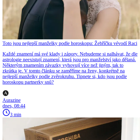
Toto jsou nejlepší manželky podle horoskopu: Žebříčku vévodí Raci
Každé znamení má své klady i zápory. Nebudeme si nalhávat, že dle
astrologie neexistují znamení, která jsou pro manželství jako dělaná.
Některým znamením závazky vyhovují více než jiným, tak to
zkrátka je. V tomto článku se zaměříme na ženy, konkrétně na
nejlepší manželky podle zvěrokruhu. Tipnete si, kdo jsou podle
horoskopu partnerky snů?
Aurazine
dnes, 08:44
3 min