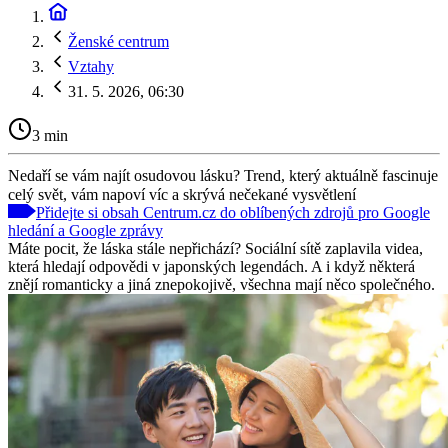
Ženské centrum
Vztahy
31. 5. 2026, 06:30
3 min
Nedaří se vám najít osudovou lásku? Trend, který aktuálně fascinuje
celý svět, vám napoví víc a skrývá nečekané vysvětlení
Přidejte si obsah Centrum.cz do oblíbených zdrojů pro Google
hledání a Google zprávy
Máte pocit, že láska stále nepřichází? Sociální sítě zaplavila videa,
která hledají odpovědi v japonských legendách. A i když některá
znějí romanticky a jiná znepokojivě, všechna mají něco společného.