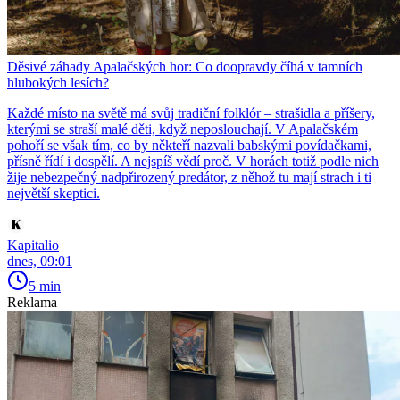
Děsivé záhady Apalačských hor: Co doopravdy číhá v tamních
hlubokých lesích?
Každé místo na světě má svůj tradiční folklór – strašidla a příšery,
kterými se straší malé děti, když neposlouchají. V Apalačském
pohoří se však tím, co by někteří nazvali babskými povídačkami,
přísně řídí i dospělí. A nejspíš vědí proč. V horách totiž podle nich
žije nebezpečný nadpřirozený predátor, z něhož tu mají strach i ti
největší skeptici.
Kapitalio
dnes, 09:01
5 min
Reklama