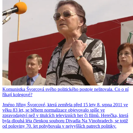
Komunistka Švorcová svého politického postoje nelitovala. Co o ní
říkají kolegové?
Jméno Jiřiny Švorcové, která zemřela před 15 lety 8. srpna 2011 ve
věku 83 let, se během normalizace objevovalo spíše ve
zpravodajství než v titulcích televizních her či filmů. Herečka, která
byla dlouhá léta členkou souboru Divadla Na Vinohradech, se totiž
od poloviny 70. let pohybovala v nejvyšších patrech politiky.