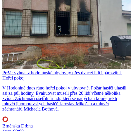
Požár vyhnal z hodonínské ubytovny přes dvacet lidí i pár zvířat.
Hořel pokoj
V Hodoníně dnes ráno hořel pokoj v ubytovně. Požár hasiči uhasili
asi za půl hodiny. Evakuovat museli přes 20 lidí včetně několika
zvířat. Záchranáři ošetřili tři lidi, kteří se nadýchali kouře, řekli
mluvčí jihomoravských hasičů Jaroslav Mikoška a mluvčí
záchranářů Michaela Bothová.
Brněnská Drbna