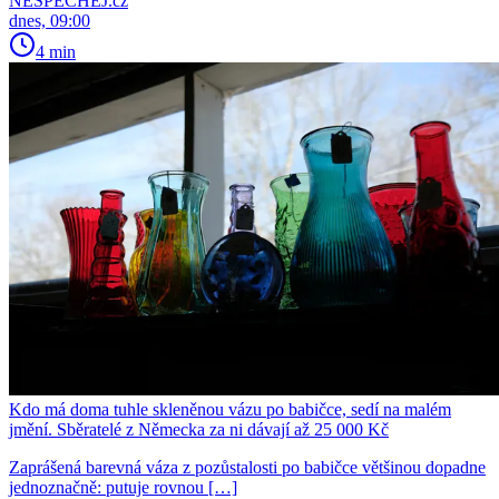
NESPECHEJ.cz
dnes, 09:00
4 min
Kdo má doma tuhle skleněnou vázu po babičce, sedí na malém
jmění. Sběratelé z Německa za ni dávají až 25 000 Kč
Zaprášená barevná váza z pozůstalosti po babičce většinou dopadne
jednoznačně: putuje rovnou […]