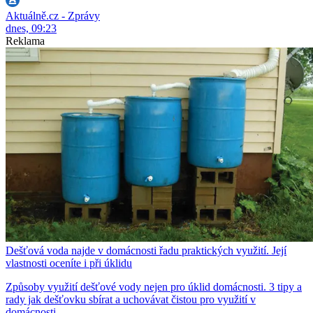
Aktuálně.cz - Zprávy
dnes, 09:23
Reklama
Dešťová voda najde v domácnosti řadu praktických využití. Její
vlastnosti oceníte i při úklidu
Způsoby využití dešťové vody nejen pro úklid domácnosti. 3 tipy a
rady jak dešťovku sbírat a uchovávat čistou pro využití v
domácnosti.