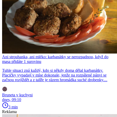
Ani strouhanka, ani mléko: karbanátky se nerozpadnou, když do
masa přidáte 1 surovinu
Tuhle situaci zná každý, kdo si někdy doma dělal karbanátky.
Placičky vypadají v míse dokonale, jenže na rozpálené pánvi se
začnou rozjíždět a z talíře je rázem hromádka suché drobenky....
Bruneta v kuchyni
dnes, 09:10
3 min
Reklama