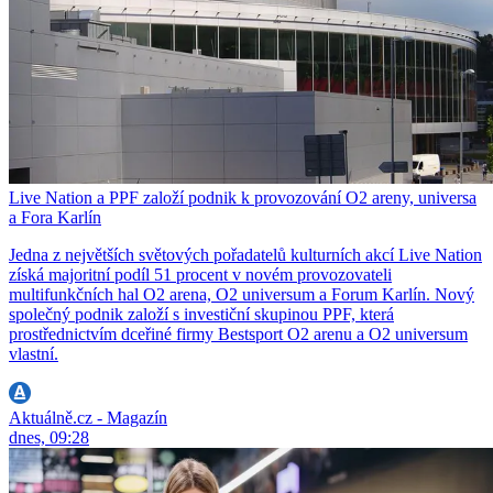
Live Nation a PPF založí podnik k provozování O2 areny, universa
a Fora Karlín
Jedna z největších světových pořadatelů kulturních akcí Live Nation
získá majoritní podíl 51 procent v novém provozovateli
multifunkčních hal O2 arena, O2 universum a Forum Karlín. Nový
společný podnik založí s investiční skupinou PPF, která
prostřednictvím dceřiné firmy Bestsport O2 arenu a O2 universum
vlastní.
Aktuálně.cz - Magazín
dnes, 09:28