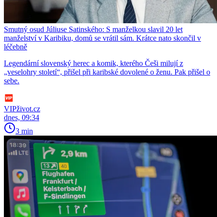
Smutný osud Júliuse Satinského: S manželkou slavil 20 let
manželství v Karibiku, domů se vrátil sám. Krátce nato skončil v
léčebně
Legendární slovenský herec a komik, kterého Češi milují z
„veselohry století“, přišel při karibské dovolené o ženu. Pak přišel o
sebe.
VIPživot.cz
dnes, 09:34
3 min