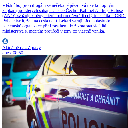
Vládní boj proti drogám se nečekaně přesouvá i ke konopným
kapkám, po kterých sahají statisíce Čechů. Kabinet Andreje Babiše
(ANO) zvažuje změny, které mohou převrátit celý trh s látkou CBD.
Policie tvrdí, že jiná cesta není. Lékaři varují před katastrofou,
pacientské organizace před zásahem do života statisíců lidí a
ministerstva si mezitím protiřečí v tom, co vlastně vzniká.
Aktuálně.cz - Zprávy
dnes, 08:50