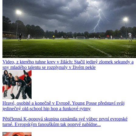
Video, z kterého tuhne krev v žilách: Stačil jediný zlomek sekundy a
sny mladého talentu se rozplynuly v živém pekle
Hravé, osobité a konečně v Evropě. Young Posse představí svůj
jedinečný old-school hip hop a funkové rytmy
Pětičlenná K-popová skupina oznámila své vůbec první evropské
turné. Evropským fanouškům tak poprvé nabídne...