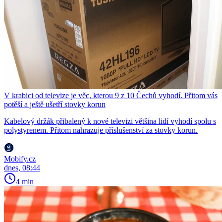
V krabici od televize je věc, kterou 9 z 10 Čechů vyhodí. Přitom vás
potěší a ještě ušetří stovky korun
Kabelový držák přibalený k nové televizi většina lidí vyhodí spolu s
polystyrenem. Přitom nahrazuje příslušenství za stovky korun.
Mobify.cz
dnes, 08:44
4 min