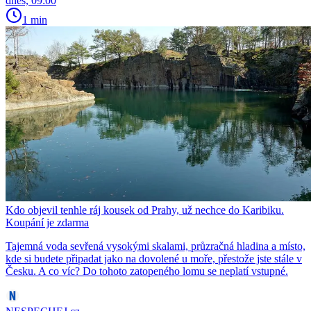
dnes, 09:00
1 min
Kdo objevil tenhle ráj kousek od Prahy, už nechce do Karibiku.
Koupání je zdarma
Tajemná voda sevřená vysokými skalami, průzračná hladina a místo,
kde si budete připadat jako na dovolené u moře, přestože jste stále v
Česku. A co víc? Do tohoto zatopeného lomu se neplatí vstupné.