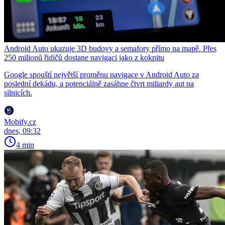
Android Auto ukazuje 3D budovy a semafory přímo na mapě. Přes
250 milionů řidičů dostane navigaci jako z kokpitu
Google spouští největší proměnu navigace v Android Auto za
poslední dekádu, a potenciálně zasáhne čtvrt miliardy aut na
silnicích.
Mobify.cz
dnes, 09:32
4 min