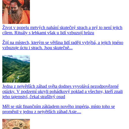
Život v popelu mrtvých nahání skutečný strach a prý to není jejich
cílem. Rituály s lebkami však u lidí vzbuzují hrůzu
Žijí na místech, kterým se většina lidí raději vyhýbá, a jejich jméno
vzbuzuje úctu i strach. Jsou skutečně...
Jedna z největších záhad světa dodnes vyvolává nezodpovězené
otázky. V podzemí ukryli pohádkový poklad a všechny, kteří znali
jeho tajemství, čekal strašlivý osud
Měl se stát finančním základem nového impéria, místo toho se
proměnil v jednu z největších záhad Asie....