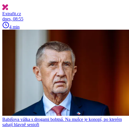
Extrafit.cz
dnes, 08:55
4 min
Babišova válka s drogami bobtná. Na mušce je konopí, po kterém
sahají hlavně senioři