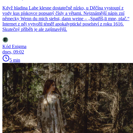
Když hladina Labe klesne dostatečně nízko, u Děčína vystoupí z
vody kus pískovce popsaný čísly a větami. Nejznámější nápis zní
německy Wenn du mich siehst, dann weine – „Spatříš-li mne, plač.“
Internet z něj vytvořil téměř apokalyptické poselství z roku 1616.
Skutečný příběh je ale zajímavější.
Kód Enigma
dnes, 09:02
5 min