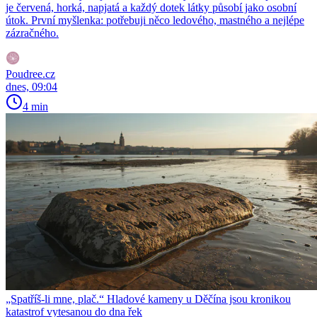
je červená, horká, napjatá a každý dotek látky působí jako osobní
útok. První myšlenka: potřebuji něco ledového, mastného a nejlépe
zázračného.
Poudree.cz
dnes, 09:04
4 min
„Spatříš-li mne, plač.“ Hladové kameny u Děčína jsou kronikou
katastrof vytesanou do dna řek