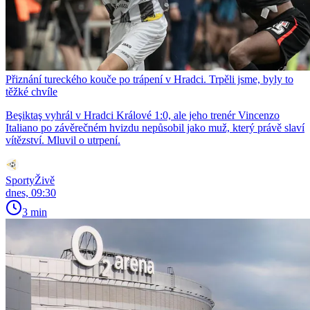
Přiznání tureckého kouče po trápení v Hradci. Trpěli jsme, byly to
těžké chvíle
Beşiktaş vyhrál v Hradci Králové 1:0, ale jeho trenér Vincenzo
Italiano po závěrečném hvizdu nepůsobil jako muž, který právě slaví
vítězství. Mluvil o utrpení.
SportyŽivě
dnes, 09:30
3 min