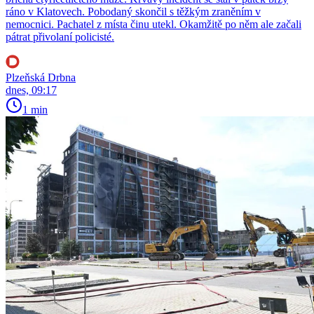
ráno v Klatovech. Pobodaný skončil s těžkým zraněním v
nemocnici. Pachatel z místa činu utekl. Okamžitě po něm ale začali
pátrat přivolaní policisté.
Plzeňská Drbna
dnes, 09:17
1 min