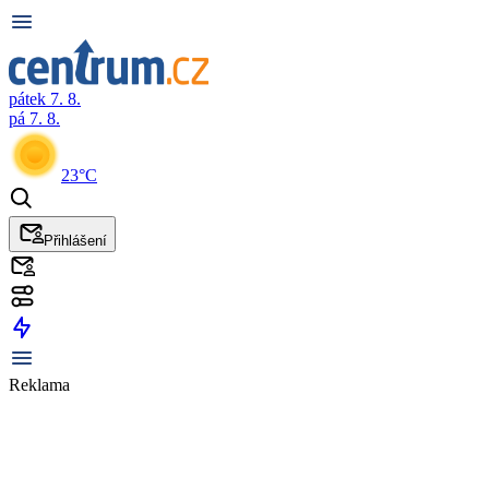
pátek 7. 8.
pá 7. 8.
23°C
Přihlášení
Reklama