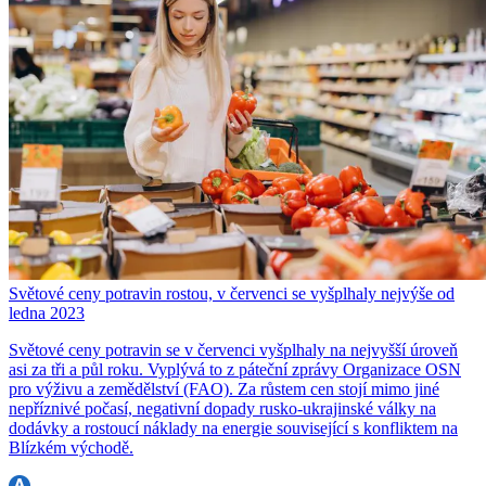
Světové ceny potravin rostou, v červenci se vyšplhaly nejvýše od
ledna 2023
Světové ceny potravin se v červenci vyšplhaly na nejvyšší úroveň
asi za tři a půl roku. Vyplývá to z páteční zprávy Organizace OSN
pro výživu a zemědělství (FAO). Za růstem cen stojí mimo jiné
nepříznivé počasí, negativní dopady rusko-ukrajinské války na
dodávky a rostoucí náklady na energie související s konfliktem na
Blízkém východě.