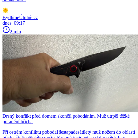
BydlímeÚtulně.cz
dnes, 09:17
2 min
Drsný konflikt před domem skončil pobodáním. Muž utrpěl těžké
poranění břicha
Při ostrém konfliktu pobodal šestapadesátiletý muž nožem do oblasti
břicha čtyřicetiletého muže. Krvavý incident se stal v pátek brzy