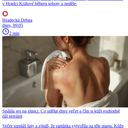
v Hradci Králové během soboty a neděle.
Hradecká Drbna
dnes, 09:05
2 min
Spálila ses na slunci. Co udělat dnes večer a čím si kůži rozhodně
dál netrápit
Večer sundáš šaty a zjistíš, že ramínka vytvořila na těle mapu. Kůže