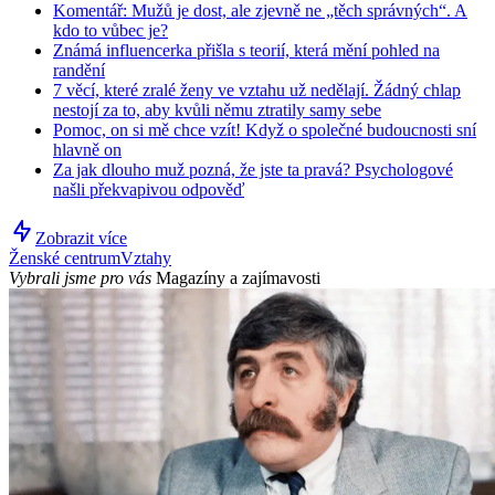
Komentář: Mužů je dost, ale zjevně ne „těch správných“. A
kdo to vůbec je?
Známá influencerka přišla s teorií, která mění pohled na
randění
7 věcí, které zralé ženy ve vztahu už nedělají. Žádný chlap
nestojí za to, aby kvůli němu ztratily samy sebe
Pomoc, on si mě chce vzít! Když o společné budoucnosti sní
hlavně on
Za jak dlouho muž pozná, že jste ta pravá? Psychologové
našli překvapivou odpověď
Zobrazit více
Ženské centrum
Vztahy
Vybrali jsme pro vás
Magazíny a zajímavosti