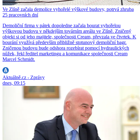
Ve Zlíně začala demolice vyhořelé výškové budovy, potrvá zhruba
25 pracovních dní
Demoliční firma v pátek dopoledne začala bourat vyhořelou
výškovou budovu v někdejším továrním areálu ve Zlíně. Zničený
objekt si od jeho majitele, společnosti Cream, převzala ve čtvrtek. K
bourání využívá především přibližně stotunový demoliční bagr.
Zničenou budovu bude odshora rozebírat pomocí hydraulických
nůžek, řekl ředitel marketingu a komunikace společnosti Cream
Marcel Schmidt.
Aktuálně.cz - Zprávy
dnes, 09:15