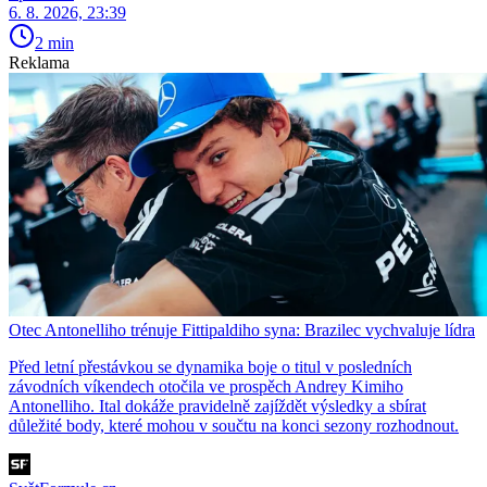
6. 8. 2026, 23:39
2 min
Reklama
Otec Antonelliho trénuje Fittipaldiho syna: Brazilec vychvaluje lídra
Před letní přestávkou se dynamika boje o titul v posledních
závodních víkendech otočila ve prospěch Andrey Kimiho
Antonelliho. Ital dokáže pravidelně zajíždět výsledky a sbírat
důležité body, které mohou v součtu na konci sezony rozhodnout.