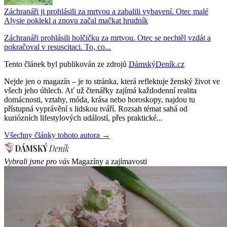
Záchranáři ji prohlásili za mrtvou a zabalili vybavení. Otec malé
Alysie poklekl a znovu začal mačkat hrudník
Záchranáři prohlásili holčičku za mrtvou. Otec se nechtěl vzdát a
pokračoval v resuscitaci. To, co...
Tento článek byl publikován ze zdrojů
DámskýDeník.cz
Nejde jen o magazín – je to stránka, která reflektuje ženský život ve
všech jeho úhlech. Ať už čtenářky zajímá každodenní realita
domácnosti, vztahy, móda, krása nebo horoskopy, najdou tu
přístupná vyprávění s lidskou tváří. Rozsah témat sahá od
kuriózních lifestylových událostí, přes praktické...
Všechny články tohoto autora →
Vybrali jsme pro vás
Magazíny a zajímavosti