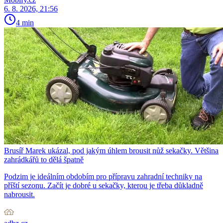
6. 8. 2026, 21:56
4 min
Brusíř Marek ukázal, pod jakým úhlem brousit nůž sekačky. Většina
zahrádkářů to dělá špatně
Podzim je ideálním obdobím pro přípravu zahradní techniky na
příští sezonu. Začít je dobré u sekačky, kterou je třeba důkladně
nabrousit.