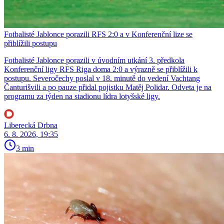
Fotbalisté Jablonce porazili RFS 2:0 a v Konferenční lize se
přiblížili postupu
Fotbalisté Jablonce porazili v úvodním utkání 3. předkola
Konferenční ligy RFS Riga doma 2:0 a výrazně se přiblížili k
postupu. Severočechy poslal v 18. minutě do vedení Vachtang
Čanturišvili a po pauze přidal pojistku Matěj Polidar. Odveta je na
programu za týden na stadionu lídra lotyšské ligy.
Liberecká Drbna
6. 8. 2026, 19:35
3 min