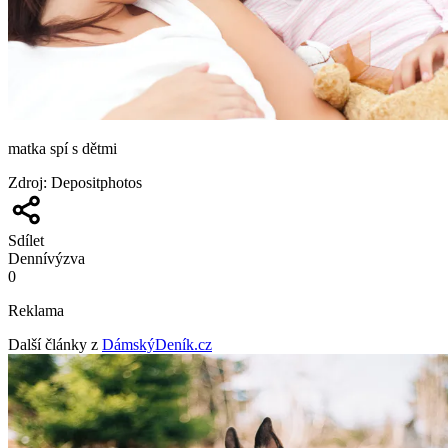
matka spí s dětmi
Zdroj
:
Depositphotos
Sdílet
Denní
výzva
0
Reklama
Další články z
DámskýDeník.cz