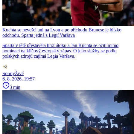
Kuchta se nevešel ani na Lyon a po příchodu Brunese je blízko
odchodu. Sparta jedná s Legií Varšava
Sparta v létě přestavěla hrot útoku a Jan Kuchta se ocitl mimo
nominaci na klíčový evropský zápas. O jeho služby se podle
polských zdrojů zajímá Legia Varšava.
SportyŽivě
6. 8. 2026, 19:57
3 min