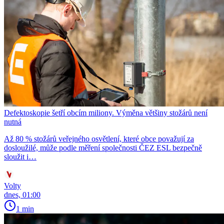
Defektoskopie šetří obcím miliony. Výměna většiny stožárů není
nutná
Až 80 % stožárů veřejného osvětlení, které obce považují za
dosloužilé, může podle měření společnosti ČEZ ESL bezpečně
sloužit i…
Volty
dnes, 01:00
1 min