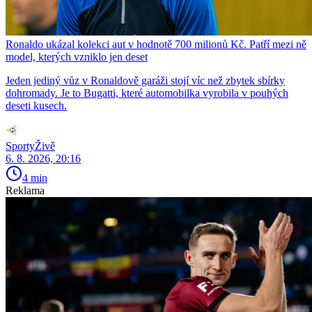
Ronaldo ukázal kolekci aut v hodnotě 700 milionů Kč. Patří mezi ně
model, kterých vzniklo jen deset
Jeden jediný vůz v Ronaldově garáži stojí víc než zbytek sbírky
dohromady. Je to Bugatti, které automobilka vyrobila v pouhých
deseti kusech.
SportyŽivě
6. 8. 2026, 20:16
4 min
Reklama