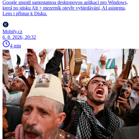
Google spustil samostatnou desktopovou aplikaci pro Windows,
která po stisku Alt + mezerník otevře vyhledávání, AI asistenta,
Lens i přístup k Disku.
Mobify.cz
6. 8. 2026, 20:32
4 min