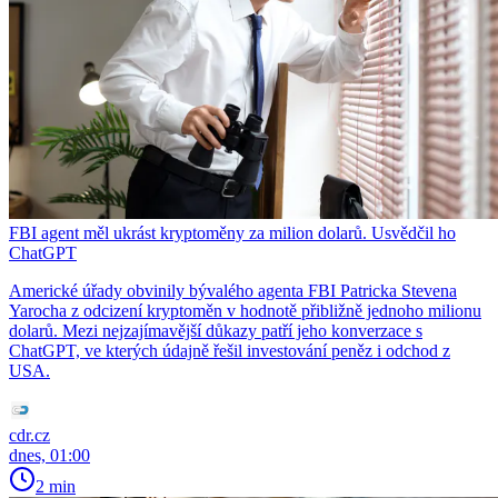
FBI agent měl ukrást kryptoměny za milion dolarů. Usvědčil ho
ChatGPT
Americké úřady obvinily bývalého agenta FBI Patricka Stevena
Yarocha z odcizení kryptoměn v hodnotě přibližně jednoho milionu
dolarů. Mezi nejzajímavější důkazy patří jeho konverzace s
ChatGPT, ve kterých údajně řešil investování peněz i odchod z
USA.
cdr.cz
dnes, 01:00
2 min