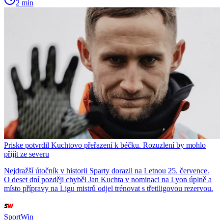
2 min
Priske potvrdil Kuchtovo přeřazení k béčku. Rozuzlení by mohlo
přijít ze severu
Nejdražší útočník v historii Sparty dorazil na Letnou 25. července.
O deset dní později chyběl Jan Kuchta v nominaci na Lyon úplně a
místo přípravy na Ligu mistrů odjel trénovat s třetiligovou rezervou.
SportWin