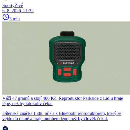
SportyŽivě
6. 8. 2026, 21:32
3 min
Váží 47 gramů a stojí 400 Kč. Reproduktor Parkside z Lidlu hraje
lépe, než by kdokoliv čekal
Dílenská značka Lidlu přišla s Bluetooth reproduktorem, který se
vejde do dlaně a hraje mnohem lépe, než by člověk čekal.