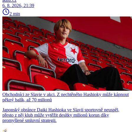
adbz.cz
6. 8. 2026, 21:39
2 min
Obchodníci ze Slavie v akci. Z nechtěného Hashioky může kápnout
pěkný balík, až 70 milionů
Japonský obránce Daiki Hashioka ve Slavii sportovně neuspěl,
přesto z něj klub může vytěžit desítky milionů korun díky
promyšlené smluvní strategii.