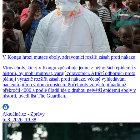
V Kongu hrozí mutace eboly, zdravotníci rozšíří zásah proti nákaze
Virus eboly, který v Kongu způsobuje jednu z nejhorších epidemií v
historii, by mohl mutovat, varují zdravotníci. Afričtí odborníci proto
plánují výrazně rozšířit zásah proti nákaze, včetně vyhledávání
pacientů přímo v domácnostech. Počet potvrzených případů už
překročil 4000 a podle úřadů jde o druhou největší epidemii eboly v
historii, uvedl list The Guardian.
Aktuálně.cz - Zprávy
6. 8. 2026, 19:38