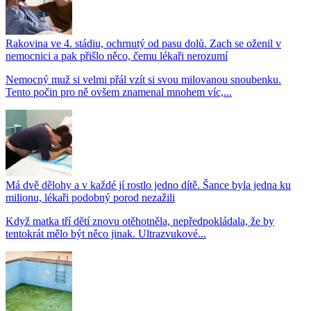
Rakovina ve 4. stádiu, ochrnutý od pasu dolů. Zach se oženil v
nemocnici a pak přišlo něco, čemu lékaři nerozumí
Nemocný muž si velmi přál vzít si svou milovanou snoubenku.
Tento počin pro ně ovšem znamenal mnohem víc,...
Má dvě dělohy a v každé jí rostlo jedno dítě. Šance byla jedna ku
milionu, lékaři podobný porod nezažili
Když matka tří dětí znovu otěhotněla, nepředpokládala, že by
tentokrát mělo být něco jinak. Ultrazvukové...