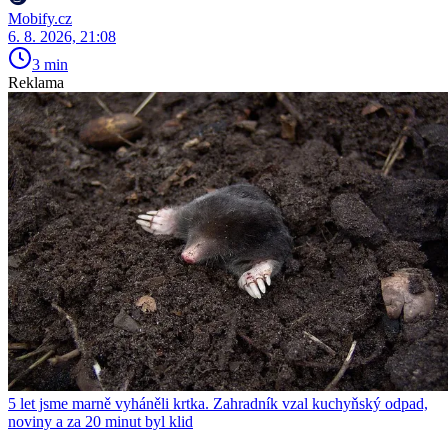
Mobify.cz
6. 8. 2026, 21:08
3 min
Reklama
5 let jsme marně vyháněli krtka. Zahradník vzal kuchyňský odpad,
noviny a za 20 minut byl klid