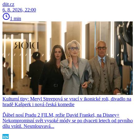
diit.cz
6. 8. 2026, 22:00
1 min
Kulturní tipy: Meryl Streepová se vrací v ikonické roli, divadlo na
hradě Kašperk i nová česká komedie
Ďábel nosí Pradu 2 FILM, režie David Frankel, na Disney+
Nekompromisní svět vysoké módy se po dvaceti letech od prvního
dílu vrátil. Nesmlouvavá...