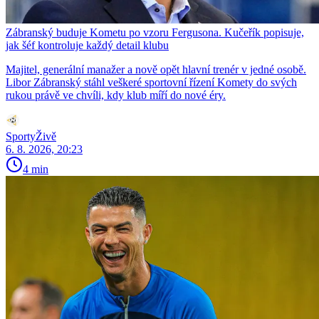
Zábranský buduje Kometu po vzoru Fergusona. Kučeřík popisuje,
jak šéf kontroluje každý detail klubu
Majitel, generální manažer a nově opět hlavní trenér v jedné osobě.
Libor Zábranský stáhl veškeré sportovní řízení Komety do svých
rukou právě ve chvíli, kdy klub míří do nové éry.
SportyŽivě
6. 8. 2026, 20:23
4 min