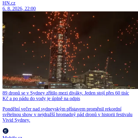
HN.cz
6. 8. 2026, 22:00
89 dronů se v Sydney zřítilo mezi diváky. Jeden stojí přes 60 tisíc
Kč a po pádu do vody je úplně na odpis
Pondělní večer nad sydneyským přístavem proměnil rekordní
světelnou show v nejdražší hromadný pád dronů v historii festivalu
Vivid Sydney.
Mobify.cz