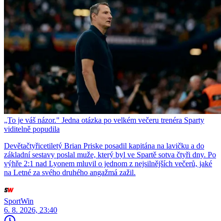
„To je váš názor." Jedna otázka po velkém večeru trenéra Sparty
viditelně popudila
Devětačtyřicetiletý Brian Priske posadil kapitána na lavičku a do
základní sestavy poslal muže, který byl ve Spartě sotva čtyři dny. Po
výhře 2:1 nad Lyonem mluvil o jednom z nejsilnějších večerů, jaké
na Letné za svého druhého angažmá zažil.
SportWin
6. 8. 2026, 23:40