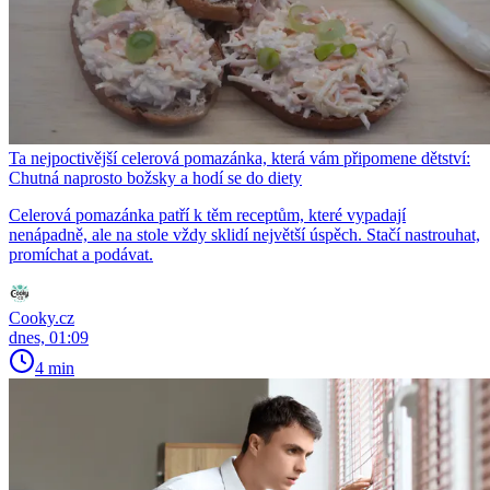
Ta nejpoctivější celerová pomazánka, která vám připomene dětství:
Chutná naprosto božsky a hodí se do diety
Celerová pomazánka patří k těm receptům, které vypadají
nenápadně, ale na stole vždy sklidí největší úspěch. Stačí nastrouhat,
promíchat a podávat.
Cooky.cz
dnes, 01:09
4 min