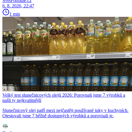
SvětFormule.cz
6. 8. 2026, 22:47
1 min
Velký test slunečnicových olejů 2026: Porovnali jsme 7 výrobků a
našli ty nejkvalitnější
Slunečnicový olej patří mezi nejčastěji používané tuky v kuchyních.
Otestovali jsme 7 běžně dostupných výrobků a porovnali je.