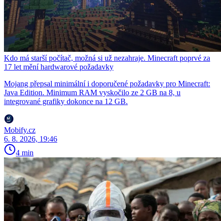
Kdo má starší počítač, možná si už nezahraje. Minecraft poprvé za
17 let mění hardwarové požadavky
Mojang přepsal minimální i doporučené požadavky pro Minecraft:
Java Edition. Minimum RAM vyskočilo ze 2 GB na 8, u
integrované grafiky dokonce na 12 GB.
Mobify.cz
6. 8. 2026, 19:46
4 min