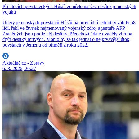
Při útocích povstaleckých Húsíů zemřelo na šest desítek jemenských
vojáků
Údery jemenských povstalců Húsíů na provládní jednotky zabily 58
lidí, řekl ve čtvrtek nejmenovaný vojenský zdroj agentuře AFP.
Zraněných jsou podle něj desítky. Předchozí údaje uváděly zhruba
čtyři desítky mrtvých. Mohlo by se tak jednat o nejkrvavější útok
povstalců v Jemenu od příměří z roku 2022.
Aktuálně.cz - Zprávy
6. 8. 2026, 20:27