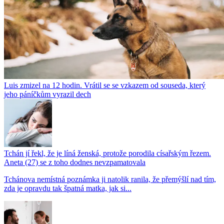
Luis zmizel na 12 hodin. Vrátil se se vzkazem od souseda, který
jeho páníčkům vyrazil dech
Tchán jí řekl, že je líná ženská, protože porodila císařským řezem.
Aneta (27) se z toho dodnes nevzpamatovala
Tchánova nemístná poznámka ji natolik ranila, že přemýšlí nad tím,
zda je opravdu tak špatná matka, jak si...