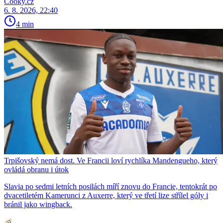
Cooky.cz
6. 8. 2026, 22:40
4 min
Trpišovský nemá dost. Ve Francii loví rychlíka Mandengueho, který
ovládá obranu i útok
Slavia po sedmi letních posilách míří znovu do Francie, tentokrát po
dvacetiletém Kamerunci z Auxerre, který ve třetí lize střílel góly i
bránil jako wingback.