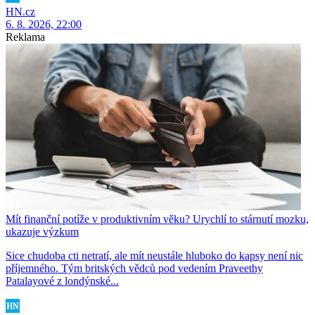
HN.cz
6. 8. 2026, 22:00
Reklama
Mít finanční potíže v produktivním věku? Urychlí to stárnutí mozku,
ukazuje výzkum
Sice chudoba cti netratí, ale mít neustále hluboko do kapsy není nic
příjemného. Tým britských vědců pod vedením Praveethy
Patalayové z londýnské...