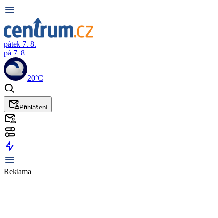
pátek 7. 8.
pá 7. 8.
20°C
Přihlášení
Reklama