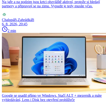
Na jaře a na podzim jsou krtci obzvláště aktivní, protože si hledají
partnery a připravují se na zimu. Vypudit je tedy musíte včas.
Chalupáři-Zahrádkáři
6. 8. 2026, 20:45
2 min
Google se usadil přímo ve Windows. Stačí ALT + mezerník a máte
vyhledávání, Lens i Disk bez otevření prohlížeče