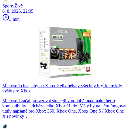
SportyŽivě
6. 8. 2026, 22:05
3 min
Microsoft chce, aby na Xbox Helix běhaly všechny hry, které kdy
vyšly pro Xbox
Microsoft začal prosazovat strategii v podobě maximální herní
kompatibility nadcházejícího Xbox Helix. Měly by na něm fungovat
tituly napsané pro Xbox 360, Xbox One, Xbox One S / Xbox One
X i novinky…