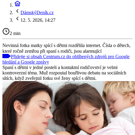
DámskýDeník.cz
12. 5. 2026, 14:27
2 min
Nevinná fotka matky spící s dětmi rozdělila internet. Čísla o dětech,
které ročně zemřou při spaní s rodiči, jsou alarmující
Přidejte si obsah Centrum.cz do oblíbených zdrojů pro Google
hledání a Google zprávy
Spaní s dětmi v jedné posteli a kontaktní rodičovství je velmi
kontroverzní téma. Muž rozpoutal bouřlivou debatu na sociálních
sítích, když zveřejnil fotku své ženy spící s dětmi.