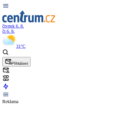
čtvrtek 6. 8.
čt 6. 8.
31°C
Přihlášení
Reklama