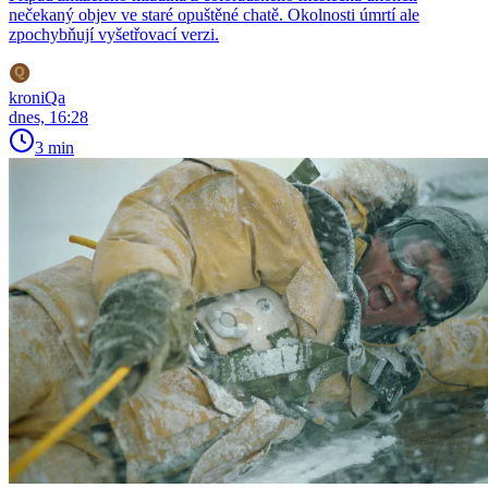
nečekaný objev ve staré opuštěné chatě. Okolnosti úmrtí ale
zpochybňují vyšetřovací verzi.
kroniQa
dnes, 16:28
3 min