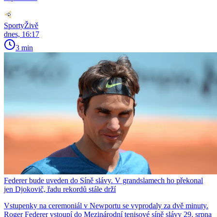
SportyŽivě
dnes, 16:17
3 min
Federer bude uveden do Síně slávy. V grandslamech ho překonal
jen Djokovič, řadu rekordů stále drží
Vstupenky na ceremoniál v Newportu se vyprodaly za dvě minuty.
Roger Federer vstoupí do Mezinárodní tenisové síně slávy 29. srpna