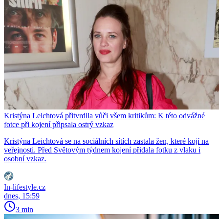
Kristýna Leichtová přitvrdila vůči všem kritikům: K této odvážné
fotce při kojení připsala ostrý vzkaz
Kristýna Leichtová se na sociálních sítích zastala žen, které kojí na
veřejnosti. Před Světovým týdnem kojení přidala fotku z vlaku i
osobní vzkaz.
In-lifestyle.cz
dnes, 15:59
3 min