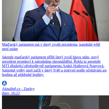
Maďarský parlament má v úterý zvolit prezidenta, kandidát ještě
není znám
Jakmile maďarský parlament příští úterý zvolí hlavu státu, nový
prezident promluví k národnímu shromáždění. Řekla to agentuře
MTI úřadující předsedkyně parlamentu Anikó Hallerová Nagyová.
Samotné volby mají začít v úterý 9:40 a potrvají podle očekávání asi
hodinu až půldruhé hodiny.
Aktuálně.cz - Zprávy
dnes, 16:23