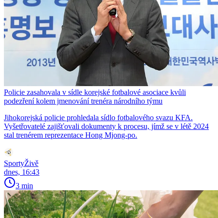
Policie zasahovala v sídle korejské fotbalové asociace kvůli
podezření kolem jmenování trenéra národního týmu
Jihokorejská policie prohledala sídlo fotbalového svazu KFA.
Vyšetřovatelé zajišťovali dokumenty k procesu, jímž se v létě 2024
stal trenérem reprezentace Hong Mjong-po.
SportyŽivě
dnes, 16:43
3 min