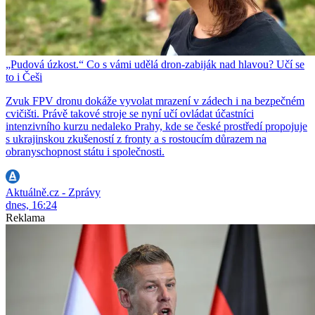
„Pudová úzkost.“ Co s vámi udělá dron-zabiják nad hlavou? Učí se
to i Češi
Zvuk FPV dronu dokáže vyvolat mrazení v zádech i na bezpečném
cvičišti. Právě takové stroje se nyní učí ovládat účastníci
intenzivního kurzu nedaleko Prahy, kde se české prostředí propojuje
s ukrajinskou zkušeností z fronty a s rostoucím důrazem na
obranyschopnost státu i společnosti.
Aktuálně.cz - Zprávy
dnes, 16:24
Reklama