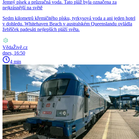
Jemný písek a průzračná voda. Tato pláž byla označena za
nejkrásnější na světě
Sedm kilometrů křemičitého písku, tyrkysová voda a ani jeden hotel
v dohledu. Whitehaven Beach v australském Queenslandu ovládla
žebříček padesáti nejlepších pláží světa.
VědaŽivě.cz
dnes, 16:50
4 min