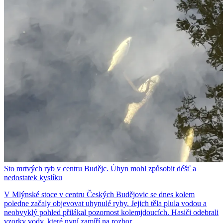
Sto mrtvých ryb v centru Budějc. Úhyn mohl způsobit déšť a
nedostatek kyslíku
V Mlýnské stoce v centru Českých Budějovic se dnes kolem
poledne začaly objevovat uhynulé ryby. Jejich těla plula vodou a
neobvyklý pohled přilákal pozornost kolemjdoucích. Hasiči odebrali
vzorky vody, které nyní zamíří na rozbor.