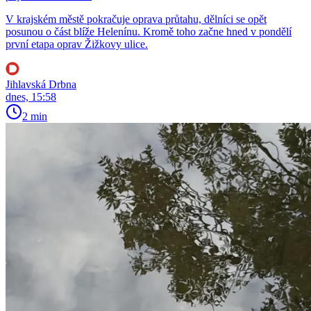
V krajském městě pokračuje oprava průtahu, dělníci se opět
posunou o část blíže Helenínu. Kromě toho začne hned v pondělí
první etapa oprav Žižkovy ulice.
Jihlavská Drbna
dnes, 15:58
2 min