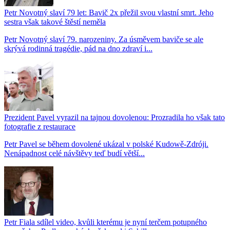
Petr Novotný slaví 79 let: Bavič 2x přežil svou vlastní smrt. Jeho
sestra však takové štěstí neměla
Petr Novotný slaví 79. narozeniny. Za úsměvem baviče se ale
skrývá rodinná tragédie, pád na dno zdraví i...
Prezident Pavel vyrazil na tajnou dovolenou: Prozradila ho však tato
fotografie z restaurace
Petr Pavel se během dovolené ukázal v polské Kudowě-Zdróji.
Nenápadnost celé návštěvy teď budí větší...
Petr Fiala sdílel video, kvůli kterému je nyní terčem potupného