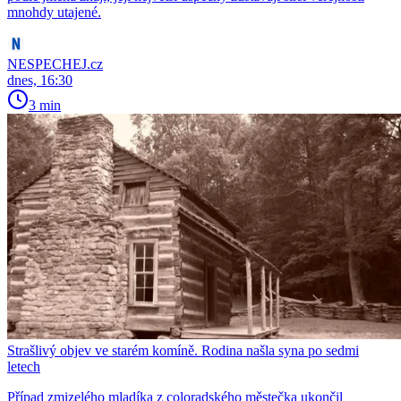
mnohdy utajené.
NESPECHEJ.cz
dnes, 16:30
3 min
Strašlivý objev ve starém komíně. Rodina našla syna po sedmi
letech
Případ zmizelého mladíka z coloradského městečka ukončil