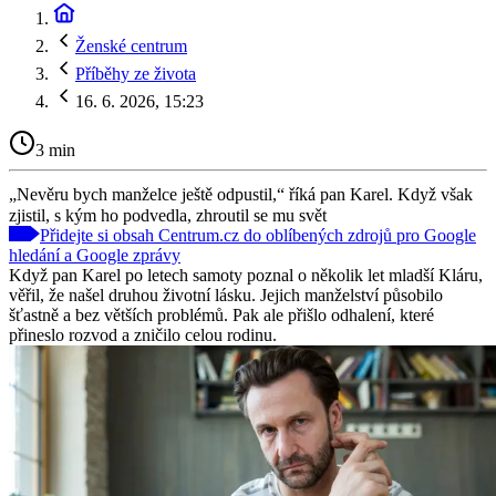
Ženské centrum
Příběhy ze života
16. 6. 2026, 15:23
3 min
„Nevěru bych manželce ještě odpustil,“ říká pan Karel. Když však
zjistil, s kým ho podvedla, zhroutil se mu svět
Přidejte si obsah Centrum.cz do oblíbených zdrojů pro Google
hledání a Google zprávy
Když pan Karel po letech samoty poznal o několik let mladší Kláru,
věřil, že našel druhou životní lásku. Jejich manželství působilo
šťastně a bez větších problémů. Pak ale přišlo odhalení, které
přineslo rozvod a zničilo celou rodinu.