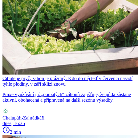
Cibule je pryč, záhon je prázdný. Kdo do něj teď v červenci nasadí
tyhle plodiny, v září sklízí znovu
Praxe využívání již „použitých“ záhonů zajišťuje, že půda zůstane
aktivní, obohacená a připravená na další sezónu výsadby.
Chalupáři-Zahrádkáři
dnes, 16:35
2 min