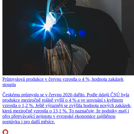
Průmyslová produkce v červnu vzrostla o 4 %, hodnota zakázek
stoupla
Českému průmyslu se v červnu 2026 dařilo. Podle údajů ČSÚ byla
produkce meziročně reálně vyšší o 4 % a ve srovnání s květnem
vzrostla o 1,2 %. Ještě výrazněji se zvýšila hodnota nových zakázek,
která meziročně vzrostla o 13,1 %. To naznačuje, že podniky mají i
přes přetrvávající nejistotu v evropské ekonomice zajištěnou
poptávku i pro další měsíce.