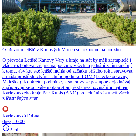
O převodu letiště v Karlových Varech se rozhodne na podzim
O převodu Letiště Karlovy Vary z kraje na stát by měli zastupitelé i
vláda rozhodovat zřejmě na podzim. Všechna jednání zatím směřují
k tomu, aby krajské letiště mohla od začátku příštího roku spravovat
armáda prostřednictvím státního podniku LOM (Letecké opravny
Malešice). Konkrétní podmínky a smlouvy se postupně dojednávají
a připravují ke schválení obou stran, řekl dnes novinářům hejtman
Karlovarského kraje Petr Kubis (ANO) po jednání zástupců všech
zúčastněných stran.
Karlovarská Drbna
dnes, 16:00
2 min