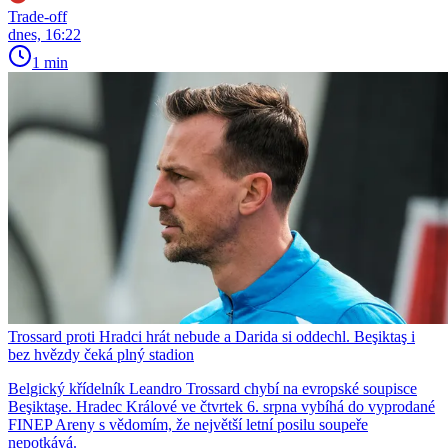
Trade-off
dnes, 16:22
1 min
Trossard proti Hradci hrát nebude a Darida si oddechl. Beşiktaş i
bez hvězdy čeká plný stadion
Belgický křídelník Leandro Trossard chybí na evropské soupisce
Beşiktaşe. Hradec Králové ve čtvrtek 6. srpna vybíhá do vyprodané
FINEP Areny s vědomím, že největší letní posilu soupeře
nepotkává.