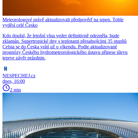
Meteorologové právě aktualizovali předpověď na srpen. Tohle
vyděsí celé Česko
Kdo doufal, že letošní vlna veder definitivně odezněla, bude
zklamán. Supertropické dny s teplotami přesahujícími 35 stupňů
Celsia se do Česka vrátí už o víkendu. Podle aktualizované
prognózy Českého hydrometeorologického ústavu přinese úlevu
teprve závěr prázdnin.
NESPECHEJ.cz
dnes, 16:00
2 min