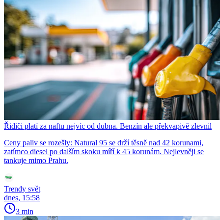
Řidiči platí za naftu nejvíc od dubna. Benzín ale překvapivě zlevnil
Ceny paliv se rozešly: Natural 95 se drží těsně nad 42 korunami,
zatímco diesel po dalším skoku míří k 45 korunám. Nejlevněji se
tankuje mimo Prahu.
Trendy svět
dnes, 15:58
3 min