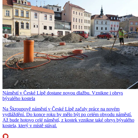
Náměstí v České Lípě dostane novou dlažbu. Vznikne i obrys
bývalého kostela
Na Škroupově náměstí v České Lípě začaly práce na novém
vydláždění. Do konce roku by mělo být po celém obvodu náměstí.
Až bude hotovo celé náměstí, z kostek vznikne také obrys bývalého
kostela, který v místě stával.