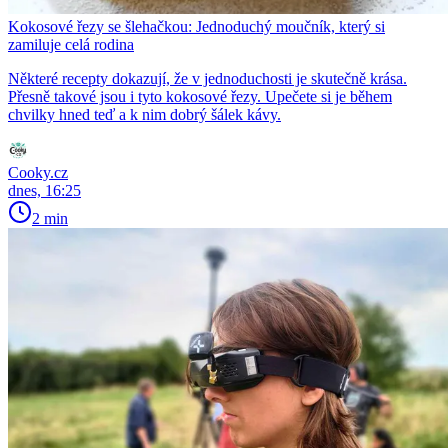
Kokosové řezy se šlehačkou: Jednoduchý moučník, který si
zamiluje celá rodina
Některé recepty dokazují, že v jednoduchosti je skutečně krása.
Přesně takové jsou i tyto kokosové řezy. Upečete si je během
chvilky hned teď a k nim dobrý šálek kávy.
Cooky.cz
dnes, 16:25
2 min