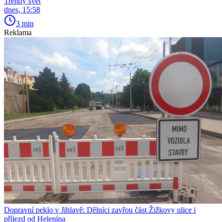
Trendy svět
dnes, 15:58
3 min
Reklama
Dopravní peklo v Jihlavě: Dělníci zavřou část Žižkovy ulice i
příjezd od Helenína