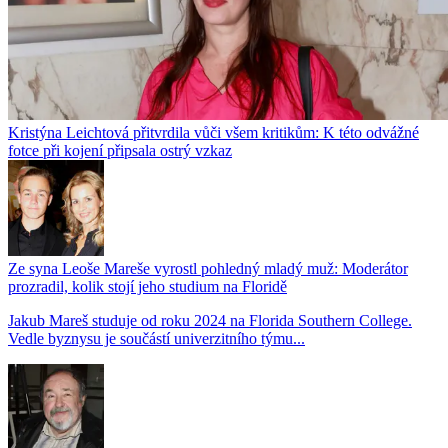
Kristýna Leichtová přitvrdila vůči všem kritikům: K této odvážné
fotce při kojení připsala ostrý vzkaz
Ze syna Leoše Mareše vyrostl pohledný mladý muž: Moderátor
prozradil, kolik stojí jeho studium na Floridě
Jakub Mareš studuje od roku 2024 na Florida Southern College.
Vedle byznysu je součástí univerzitního týmu...