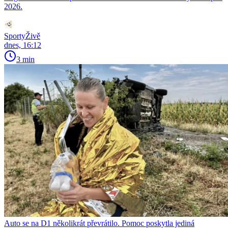
2026.
SportyŽivě
dnes, 16:12
3 min
Auto se na D1 několikrát převrátilo. Pomoc poskytla jediná