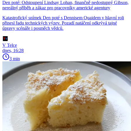
Den poté: Odstoupení Lindsay Lohan, finančně nedostupný Gibson,
nereálný příběh a zákaz pro pracovníky americké agentury
Katastrofický snímek Den poté s Dennisem Quaidem v hlavní roli
přinesl řadu technických výzev. Pozadí natáčení odkrývá tajné
úpravy scénáře i posměch vědců.
V Telce
dnes, 16:28
3 min