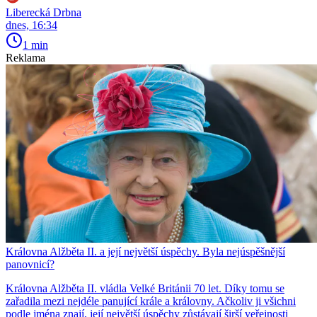
Liberecká Drbna
dnes, 16:34
1 min
Reklama
Královna Alžběta II. a její největší úspěchy. Byla nejúspěšnější
panovnicí?
Královna Alžběta II. vládla Velké Británii 70 let. Díky tomu se
zařadila mezi nejdéle panující krále a královny. Ačkoliv ji všichni
podle jména znají, její největší úspěchy zůstávají širší veřejnosti