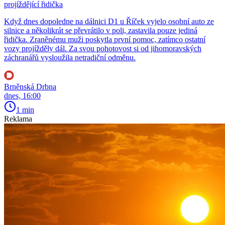
projíždějící řidička
Když dnes dopoledne na dálnici D1 u Říček vyjelo osobní auto ze
silnice a několikrát se převrátilo v poli, zastavila pouze jediná
řidička. Zraněnému muži poskytla první pomoc, zatímco ostatní
vozy projížděly dál. Za svou pohotovost si od jihomoravských
záchranářů vysloužila netradiční odměnu.
Brněnská Drbna
dnes, 16:00
1 min
Reklama