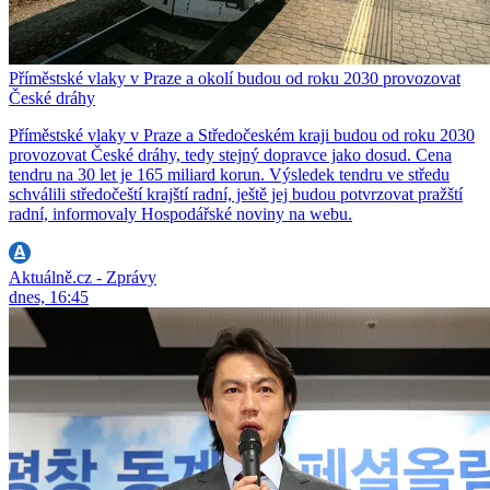
Příměstské vlaky v Praze a okolí budou od roku 2030 provozovat
České dráhy
Příměstské vlaky v Praze a Středočeském kraji budou od roku 2030
provozovat České dráhy, tedy stejný dopravce jako dosud. Cena
tendru na 30 let je 165 miliard korun. Výsledek tendru ve středu
schválili středočeští krajští radní, ještě jej budou potvrzovat pražští
radní, informovaly Hospodářské noviny na webu.
Aktuálně.cz - Zprávy
dnes, 16:45