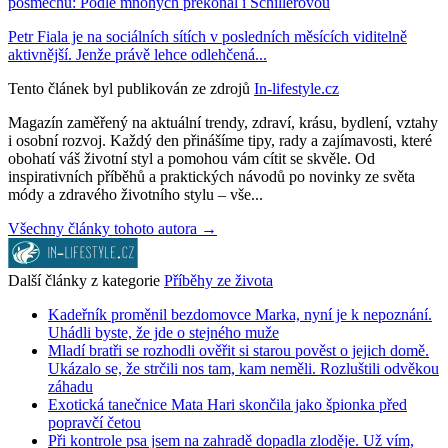
posměchu: Podle mnohých překonal i Schillerovou
Petr Fiala je na sociálních sítích v posledních měsících viditelně
aktivnější. Jenže právě lehce odlehčená...
Tento článek byl publikován ze zdrojů
In-lifestyle.cz
Magazín zaměřený na aktuální trendy, zdraví, krásu, bydlení, vztahy
i osobní rozvoj. Každý den přinášíme tipy, rady a zajímavosti, které
obohatí váš životní styl a pomohou vám cítit se skvěle. Od
inspirativních příběhů a praktických návodů po novinky ze světa
módy a zdravého životního stylu – vše...
Všechny články tohoto autora →
Další články z kategorie
Příběhy ze života
Kadeřník proměnil bezdomovce Marka, nyní je k nepoznání.
Uhádli byste, že jde o stejného muže
Mladí bratři se rozhodli ověřit si starou pověst o jejich domě.
Ukázalo se, že strčili nos tam, kam neměli. Rozluštili odvěkou
záhadu
Exotická tanečnice Mata Hari skončila jako špionka před
popravčí četou
Při kontrole psa jsem na zahradě dopadla zloděje. Už vím,