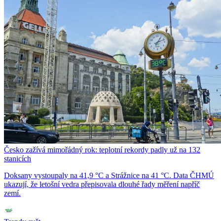
Česko zažívá mimořádný rok: teplotní rekordy padly už na 132
stanicích
Doksany vystoupaly na 41,9 °C a Strážnice na 41 °C. Data ČHMÚ
ukazují, že letošní vedra přepisovala dlouhé řady měření napříč
zemí.