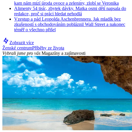
kam nám mizí úroda ovoce a zeleniny, zlobí se Veronika
Alimenty 54 tisíc, zbytek dávky. Matka osmi dětí napsala do
redakce, proč si práci hledat nehodlá
Vzestup a pád Leopolda Aschenbrennera. Jak mladík bez
zkušeností s obchodováním pobláznil Wall Street a nakonec
téměř o všechno přišel
Zobrazit více
Ženské centrum
Příběhy ze života
Vybrali jsme pro vás
Magazíny a zajímavosti