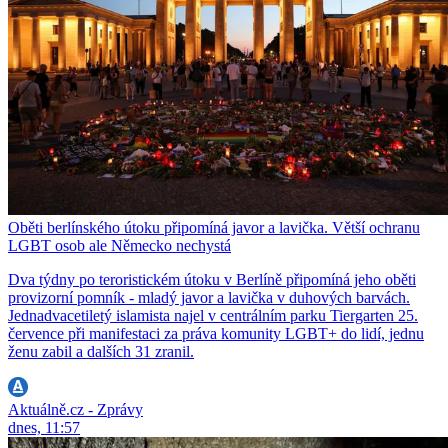
Oběti berlínského útoku připomíná javor a lavička. Větší ochranu
LGBT osob ale Německo nechystá
Dva týdny po teroristickém útoku v Berlíně připomíná jeho oběti
provizorní pomník - mladý javor a lavička v duhových barvách.
Jednadvacetiletý islamista najel v centrálním parku Tiergarten 25.
července při manifestaci za práva komunity LGBT+ do lidí, jednu
ženu zabil a dalších 31 zranil.
Aktuálně.cz - Zprávy
dnes, 11:57