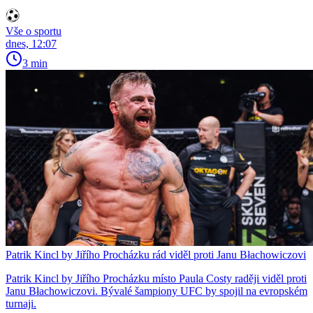
Vše o sportu
dnes, 12:07
3 min
Patrik Kincl by Jiřího Procházku rád viděl proti Janu Błachowiczovi
Patrik Kincl by Jiřího Procházku místo Paula Costy raději viděl proti
Janu Błachowiczovi. Bývalé šampiony UFC by spojil na evropském
turnaji.