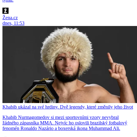
Žena.cz
dnes, 11:53
Khabib ukázal na své hrdiny. Dvě legendy, které změnily jeho život
Khabib Nurmagomedov si mezi sportovními vzory nevybral
žádného zápasníka MMA. Nejvíc ho oslovili brazilský fotbalový
fenomén Ronaldo Nazário a boxerská ikona Muhammad Ali.