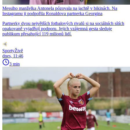
Messiho manželka Antonela pózovala na jachtě v bikinách. Na
Instagramu ji podpořila Ronaldova partnerka Georgina
Partnerky dvou největších fotbalových rivalů si na sociálních sítích
opakovaně vyjadřují podporu. Jejich vzájemná gesta sleduje
publikum přesahující 119 milionů lidí.
SportyŽivě
dnes, 11:46
3 min