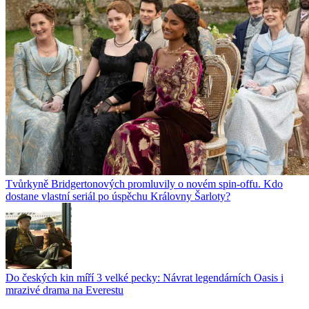
Tvůrkyně Bridgertonových promluvily o novém spin-offu. Kdo
dostane vlastní seriál po úspěchu Královny Šarloty?
Do českých kin míří 3 velké pecky: Návrat legendárních Oasis i
mrazivé drama na Everestu