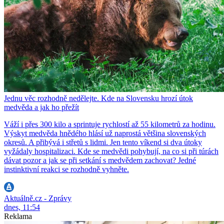
Jednu věc rozhodně nedělejte. Kde na Slovensku hrozí útok
medvěda a jak ho přežít
Váží i přes 300 kilo a sprintuje rychlostí až 55 kilometrů za hodinu.
Výskyt medvěda hnědého hlásí už naprostá většina slovenských
okresů. A přibývá i střetů s lidmi. Jen tento víkend si dva útoky
vyžádaly hospitalizaci. Kde se medvědi pohybují, na co si při túrách
dávat pozor a jak se při setkání s medvědem zachovat? Jedné
instinktivní reakci se rozhodně vyhněte.
Aktuálně.cz - Zprávy
dnes, 11:54
Reklama