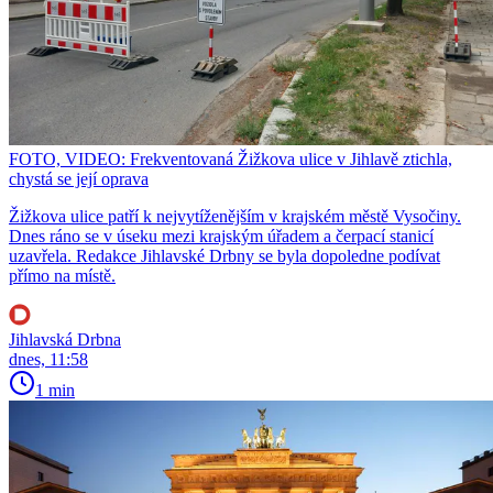
FOTO, VIDEO: Frekventovaná Žižkova ulice v Jihlavě ztichla,
chystá se její oprava
Žižkova ulice patří k nejvytíženějším v krajském městě Vysočiny.
Dnes ráno se v úseku mezi krajským úřadem a čerpací stanicí
uzavřela. Redakce Jihlavské Drbny se byla dopoledne podívat
přímo na místě.
Jihlavská Drbna
dnes, 11:58
1 min