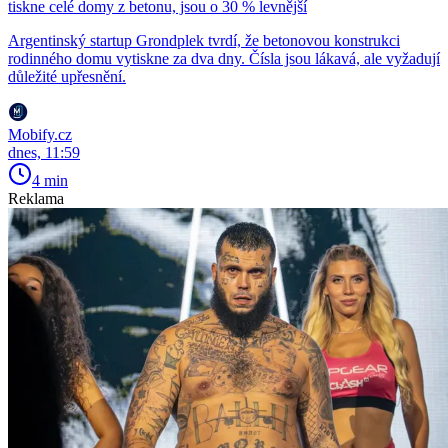
tiskne celé domy z betonu, jsou o 30 % levnější
Argentinský startup Grondplek tvrdí, že betonovou konstrukci
rodinného domu vytiskne za dva dny. Čísla jsou lákavá, ale vyžadují
důležité upřesnění.
Mobify.cz
dnes, 11:59
4 min
Reklama