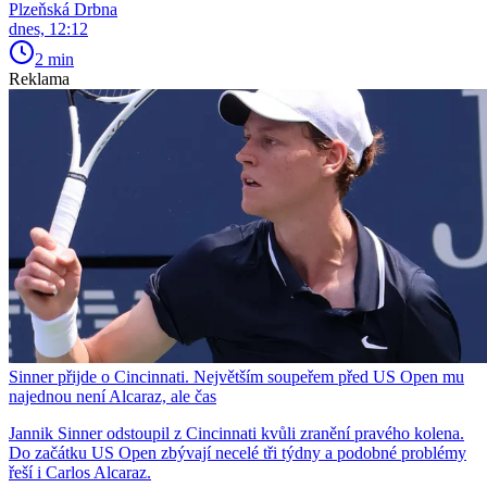
Plzeňská Drbna
dnes, 12:12
2 min
Reklama
Sinner přijde o Cincinnati. Největším soupeřem před US Open mu
najednou není Alcaraz, ale čas
Jannik Sinner odstoupil z Cincinnati kvůli zranění pravého kolena.
Do začátku US Open zbývají necelé tři týdny a podobné problémy
řeší i Carlos Alcaraz.