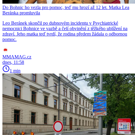
Do Bohnic ho vezla pro pomoc, teď mu hrozí až 12 let. Matka Lea
Beránka promluvila
Leo Beránek skončil po dubnovém incidentu v Psychiatrické
nemocnici Bohnice ve vazbě a čelí obvinění z těžkého ublížení na
zdraví. Jeho matka teď tvrdí, že rodina předem žádala o odbornou
pomoc.
MMAMAG.cz
dnes, 11:58
1 min