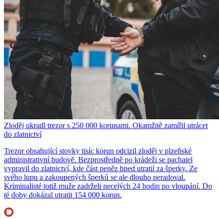
Zloděj ukradl trezor s 250 000 korunami. Okamžitě zamířil utrácet
do zlatnictví
Trezor obsahující stovky tisíc korun odcizil zloděj v plzeňské
administrativní budově. Bezprostředně po krádeži se pachatel
vypravil do zlatnictví, kde část peněz hned utratil za šperky. Ze
svého lupu a zakoupených šperků se ale dlouho neradoval.
Kriminalisté totiž muže zadrželi necelých 24 hodin po vloupání. Do
té doby dokázal utratit 154 000 korun.