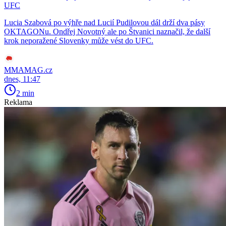
UFC
Lucia Szabová po výhře nad Lucií Pudilovou dál drží dva pásy
OKTAGONu. Ondřej Novotný ale po Štvanici naznačil, že další
krok neporažené Slovenky může vést do UFC.
MMAMAG.cz
dnes, 11:47
2 min
Reklama