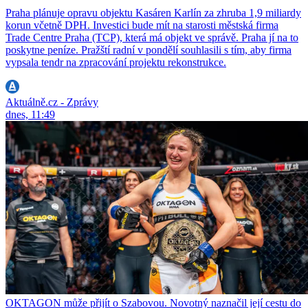
Praha plánuje opravu objektu Kasáren Karlín za zhruba 1,9 miliardy
korun včetně DPH. Investici bude mít na starosti městská firma
Trade Centre Praha (TCP), která má objekt ve správě. Praha jí na to
poskytne peníze. Pražští radní v pondělí souhlasili s tím, aby firma
vypsala tendr na zpracování projektu rekonstrukce.
Aktuálně.cz - Zprávy
dnes, 11:49
OKTAGON může přijít o Szabovou. Novotný naznačil její cestu do