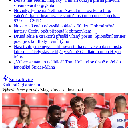
Dělá z nás Netflix hlupáky? Filmaři odkryli přísná pravidla
streamovacího giganta
Novinky týdne na Netflixu: Návrat mistrovského hitu,
válečné drama inspirované skutečností nebo polská pecka s
83 % na ČSFD
Nova o víkendu odvysílá poklad z 90. let. Dobrodružné
fantasy Čechy opět připoutá k obrazovkám
Druhá série Extraktorů přináší vítaný posun. Špionážní thriller
pracuje s konflikty uvnitř týmu
Navštívili jsme největší filmová studia na světě a další místa,
kde se natáčely slavné bijáky včetně Gladiátora nebo Hry o
trůny
„Vůbec se nám to nelíbilo!“ Tom Holland se drsně opřel do
fanoušků Spider-Mana
Zobrazit více
Kultura
Digi a stream
Vybrali jsme pro vás
Magazíny a zajímavosti