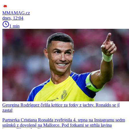
MMAMAG.cz
dnes, 12:04
1 min
Georgina Rodríguez čelila kritice za fotky z jachty. Ronaldo se jí
zastal
Partnerka Cristiana Ronalda zveřejnila 4. srpna na Instagramu sedm
snímků z dovolené na Mallorce. Pod fotkami se strhla lavina