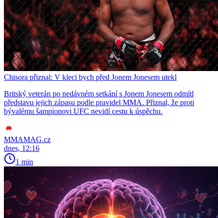
Chisora přiznal: V kleci bych před Jonem Jonesem utekl
Britský veterán po nedávném setkání s Jonem Jonesem odmítl
představu jejich zápasu podle pravidel MMA. Přiznal, že proti
bývalému šampionovi UFC nevidí cestu k úspěchu.
MMAMAG.cz
dnes, 12:16
1 min