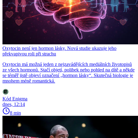
Oxytocin není jen hormon lásky. Nová studie ukazuje jeho
překvapivou roli při strachu
Oxytocin má možná jeden z nejzavádějících mediálních životopisů
ze všech hormonů. Stačí objetí, polibek nebo pohled na dítě a někde
se téměř jistě objeví označení „hormon lásky“. Skutečná biologie je
mnohem méně romantická.
Kód Enigma
dnes, 12:14
8 min