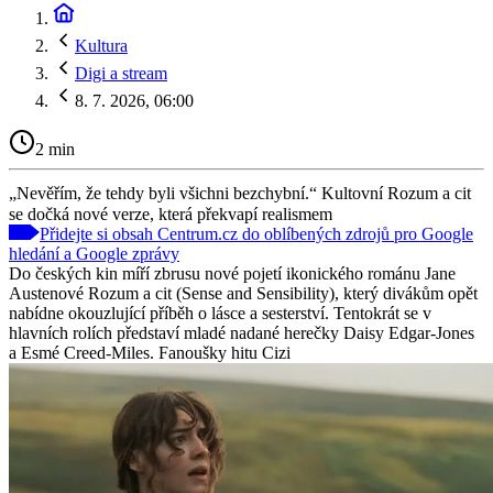
Kultura
Digi a stream
8. 7. 2026, 06:00
2 min
„Nevěřím, že tehdy byli všichni bezchybní.“ Kultovní Rozum a cit
se dočká nové verze, která překvapí realismem
Přidejte si obsah Centrum.cz do oblíbených zdrojů pro Google
hledání a Google zprávy
Do českých kin míří zbrusu nové pojetí ikonického románu Jane
Austenové Rozum a cit (Sense and Sensibility), který divákům opět
nabídne okouzlující příběh o lásce a sesterství. Tentokrát se v
hlavních rolích představí mladé nadané herečky Daisy Edgar-Jones
a Esmé Creed-Miles. Fanoušky hitu Cizi