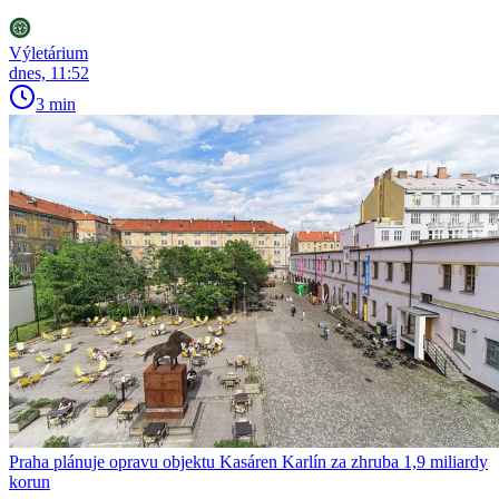
Výletárium
dnes, 11:52
3 min
Praha plánuje opravu objektu Kasáren Karlín za zhruba 1,9 miliardy
korun