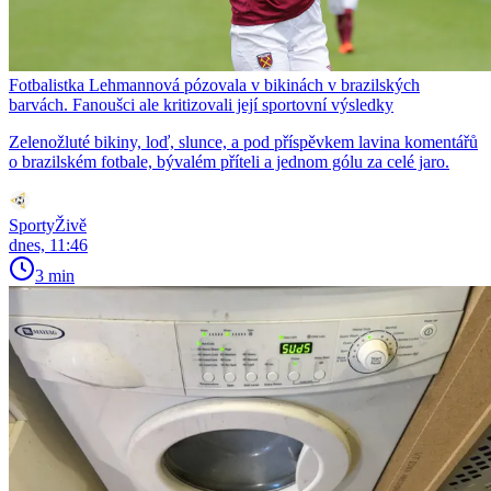
Fotbalistka Lehmannová pózovala v bikinách v brazilských
barvách. Fanoušci ale kritizovali její sportovní výsledky
Zelenožluté bikiny, loď, slunce, a pod příspěvkem lavina komentářů
o brazilském fotbale, bývalém příteli a jednom gólu za celé jaro.
SportyŽivě
dnes, 11:46
3 min