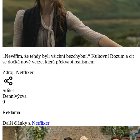
„Nevěřím, že tehdy byli všichni bezchybní.“ Kultovní Rozum a cit
se dočká nové verze, která překvapí realismem
Zdroj
:
Netflixer
Sdílet
Denní
výzva
0
Reklama
Další články z
Netflixer