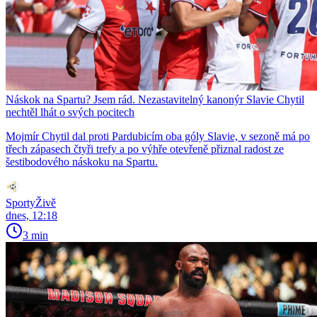
Náskok na Spartu? Jsem rád. Nezastavitelný kanonýr Slavie Chytil
nechtěl lhát o svých pocitech
Mojmír Chytil dal proti Pardubicím oba góly Slavie, v sezoně má po
třech zápasech čtyři trefy a po výhře otevřeně přiznal radost ze
šestibodového náskoku na Spartu.
SportyŽivě
dnes, 12:18
3 min