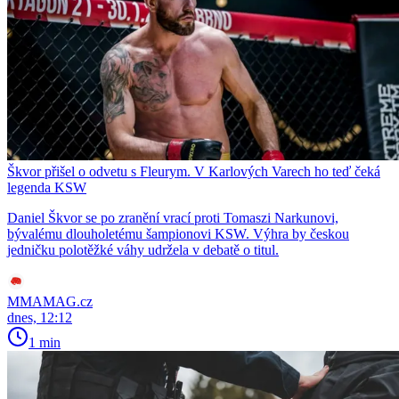
Škvor přišel o odvetu s Fleurym. V Karlových Varech ho teď čeká
legenda KSW
Daniel Škvor se po zranění vrací proti Tomaszi Narkunovi,
bývalému dlouholetému šampionovi KSW. Výhra by českou
jedničku polotěžké váhy udržela v debatě o titul.
MMAMAG.cz
dnes, 12:12
1 min