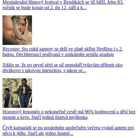
Mezinárodní filmový festival v Benátkách se již blíží. Jeho 83.
ročník se bude konat od 2. do 12. září a k...
Recenze: Sto roků samoty se drží ve zlaté skříni Netflixu i s 2.
řadou. Dechberoucí podívaná v unikátním seriálu graduje
Zdálo se, že po první sérii se už nepodaří tvůrcům přilepit oko
divákovo s takovou intenzitou, s jakou se...
Hororový fenomén o nekonečné cestě má 96% hodnocení a děsí bez
monstr a krve. Stačí jediná tísnivá myšlenka
Čtyři kamarádi se po posledním společném večeru vydají autem pro
něco k jídlu. Stačí ale jedno špatné...