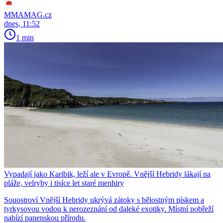
MMAMAG.cz
dnes, 11:52
1 min
Vypadají jako Karibik, leží ale v Evropě. Vnější Hebridy lákají na
pláže, velryby i tisíce let staré menhiry
Souostroví Vnější Hebridy ukrývá zátoky s bělostným pískem a
tyrkysovou vodou k nerozeznání od daleké exotiky. Místní pobřeží
nabízí panenskou přírodu.