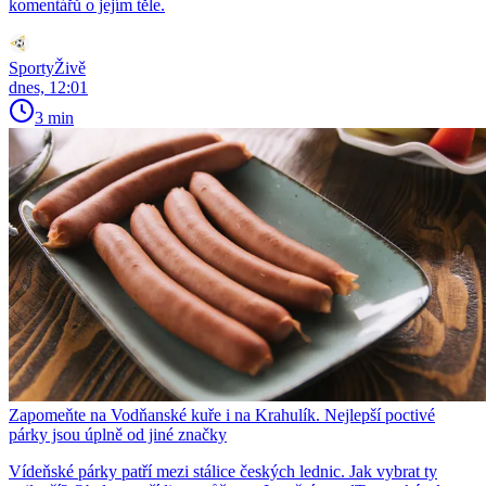
komentářů o jejím těle.
SportyŽivě
dnes, 12:01
3 min
Zapomeňte na Vodňanské kuře i na Krahulík. Nejlepší poctivé
párky jsou úplně od jiné značky
Vídeňské párky patří mezi stálice českých lednic. Jak vybrat ty