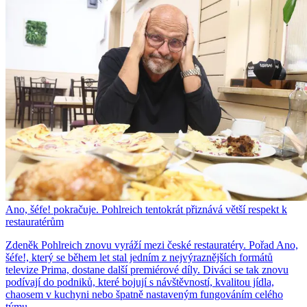
Ano, šéfe! pokračuje. Pohlreich tentokrát přiznává větší respekt k
restauratérům
Zdeněk Pohlreich znovu vyráží mezi české restauratéry. Pořad Ano,
šéfe!, který se během let stal jedním z nejvýraznějších formátů
televize Prima, dostane další premiérové díly. Diváci se tak znovu
podívají do podniků, které bojují s návštěvností, kvalitou jídla,
chaosem v kuchyni nebo špatně nastaveným fungováním celého
týmu.