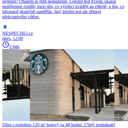
nejlepší? Obalem se řídit nemůžeme. Letošní test dTestu ukázal
nepříjemné rozdíly mezi tím, co výrobci uvádějí na etiketě, a tím, co
laboratoř skutečně naměřila. Jiný letošní test ale přinesl
překvapivého vítěze.
NESPECHEJ.cz
dnes, 12:00
3 min
Dům s rozlohou 120 m² hotový za 48 hodin: 27letý podnikatel