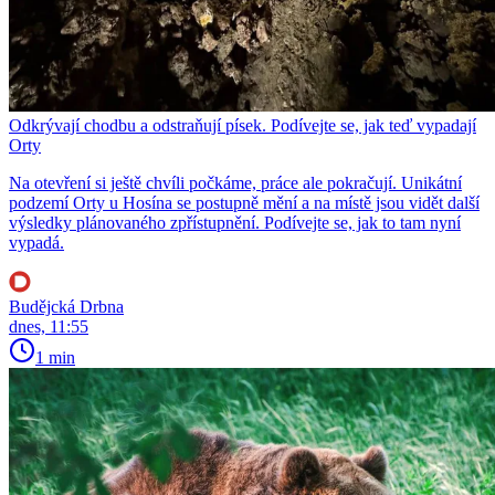
Odkrývají chodbu a odstraňují písek. Podívejte se, jak teď vypadají
Orty
Na otevření si ještě chvíli počkáme, práce ale pokračují. Unikátní
podzemí Orty u Hosína se postupně mění a na místě jsou vidět další
výsledky plánovaného zpřístupnění. Podívejte se, jak to tam nyní
vypadá.
Budějcká Drbna
dnes, 11:55
1 min