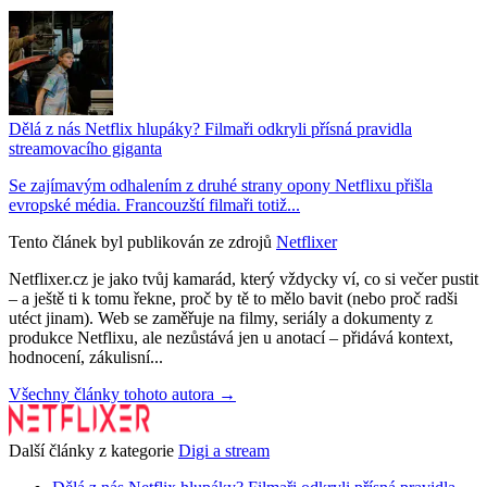
Dělá z nás Netflix hlupáky? Filmaři odkryli přísná pravidla
streamovacího giganta
Se zajímavým odhalením z druhé strany opony Netflixu přišla
evropské média. Francouzští filmaři totiž...
Tento článek byl publikován ze zdrojů
Netflixer
Netflixer.cz je jako tvůj kamarád, který vždycky ví, co si večer pustit
– a ještě ti k tomu řekne, proč by tě to mělo bavit (nebo proč radši
utéct jinam). Web se zaměřuje na filmy, seriály a dokumenty z
produkce Netflixu, ale nezůstává jen u anotací – přidává kontext,
hodnocení, zákulisní...
Všechny články tohoto autora →
Další články z kategorie
Digi a stream