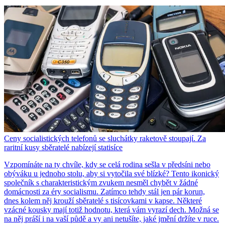
Ceny socialistických telefonů se sluchátky raketově stoupají. Za
raritní kusy sběratelé nabízejí statisíce
Vzpomínáte na ty chvíle, kdy se celá rodina sešla v předsíni nebo
obýváku u jednoho stolu, aby si vytočila své blízké? Tento ikonický
společník s charakteristickým zvukem nesměl chybět v žádné
domácnosti za éry socialismu. Zatímco tehdy stál jen pár korun,
dnes kolem něj krouží sběratelé s tisícovkami v kapse. Některé
vzácné kousky mají totiž hodnotu, která vám vyrazí dech. Možná se
na něj práší i na vaší půdě a vy ani netušíte, jaké jmění držíte v ruce.