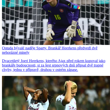
Ostuda bývalé naděje Sparty. Brankář Heerkens předvedl dvě
nehorázné minely
Dvacetiletý Joeri Heerkens, kterého Ajax před rokem kupoval jako
brankáře budoucnosti, si za šest srpnových dnů připsal dvě trapné
chyby, jednu v přípravě, druhou v ostrém zápase.