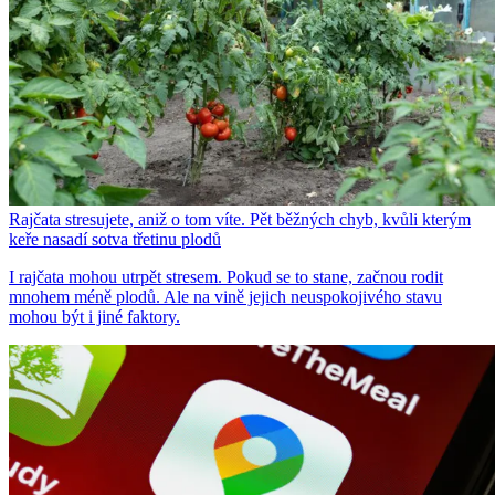
Rajčata stresujete, aniž o tom víte. Pět běžných chyb, kvůli kterým
keře nasadí sotva třetinu plodů
I rajčata mohou utrpět stresem. Pokud se to stane, začnou rodit
mnohem méně plodů. Ale na vině jejich neuspokojivého stavu
mohou být i jiné faktory.