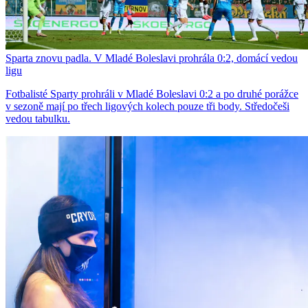
Sparta znovu padla. V Mladé Boleslavi prohrála 0:2, domácí vedou
ligu
Fotbalisté Sparty prohráli v Mladé Boleslavi 0:2 a po druhé porážce
v sezoně mají po třech ligových kolech pouze tři body. Středočeši
vedou tabulku.