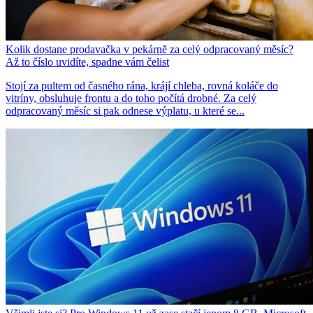
Kolik dostane prodavačka v pekárně za celý odpracovaný měsíc?
Až to číslo uvidíte, spadne vám čelist
Stojí za pultem od časného rána, krájí chleba, rovná koláče do
vitríny, obsluhuje frontu a do toho počítá drobné. Za celý
odpracovaný měsíc si pak odnese výplatu, u které se...