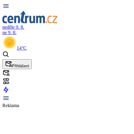
neděle 9. 8.
ne 9. 8.
14°C
Přihlášení
Reklama