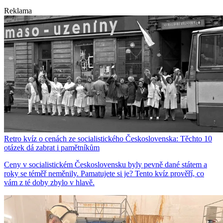
Reklama
Retro kvíz o cenách ze socialistického Československa: Těchto 10
otázek dá zabrat i pamětníkům
Ceny v socialistickém Československu byly pevně dané státem a
roky se téměř neměnily. Pamatujete si je? Tento kvíz prověří, co
vám z té doby zbylo v hlavě.