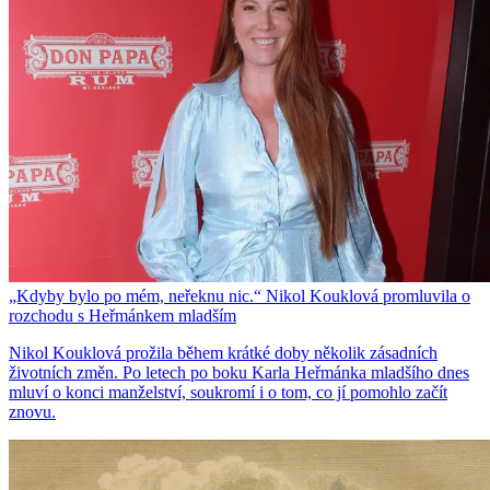
„Kdyby bylo po mém, neřeknu nic.“ Nikol Kouklová promluvila o
rozchodu s Heřmánkem mladším
Nikol Kouklová prožila během krátké doby několik zásadních
životních změn. Po letech po boku Karla Heřmánka mladšího dnes
mluví o konci manželství, soukromí i o tom, co jí pomohlo začít
znovu.