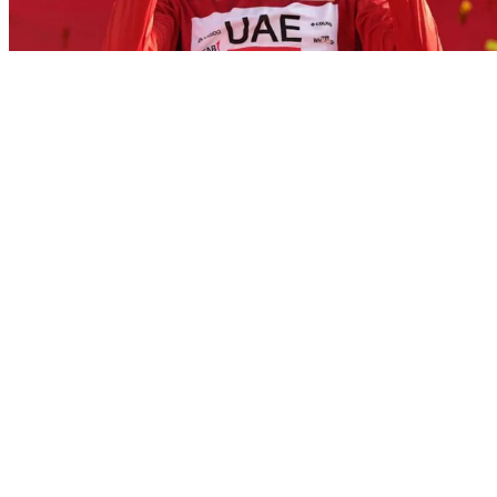
Nejdůležitější podpis roku? Pogačarův dědic Del Toro se zavázal
UAE Team Emirates až do roku 2031
Vypadá to, že v týmu UAE Team Emirates už vědí, kdo jednou
převezme štafetu po slovinském stroji na vítězství Tadeji
Pogačarovi. A není mu ještě ani třiadvacet let...
Reklama