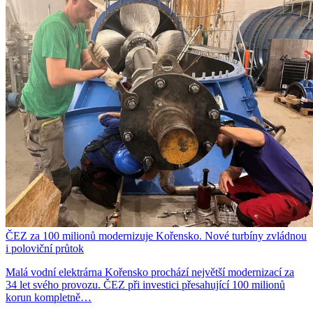
ČEZ za 100 milionů modernizuje Kořensko. Nové turbíny zvládnou
i poloviční průtok
Malá vodní elektrárna Kořensko prochází největší modernizací za
34 let svého provozu. ČEZ při investici přesahující 100 milionů
korun kompletně…