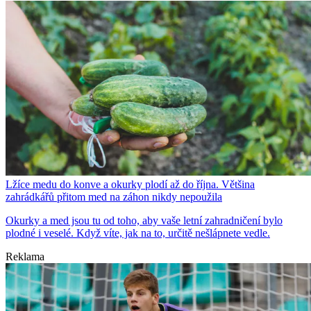
Lžíce medu do konve a okurky plodí až do října. Většina
zahrádkářů přitom med na záhon nikdy nepoužila
Okurky a med jsou tu od toho, aby vaše letní zahradničení bylo
plodné i veselé. Když víte, jak na to, určitě nešlápnete vedle.
Reklama