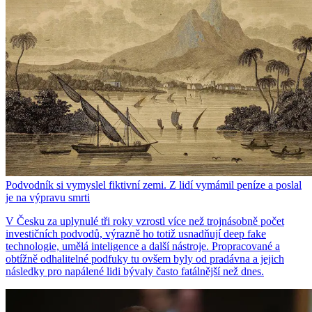
Podvodník si vymyslel fiktivní zemi. Z lidí vymámil peníze a poslal
je na výpravu smrti
V Česku za uplynulé tři roky vzrostl více než trojnásobně počet
investičních podvodů, výrazně ho totiž usnadňují deep fake
technologie, umělá inteligence a další nástroje. Propracované a
obtížně odhalitelné podfuky tu ovšem byly od pradávna a jejich
následky pro napálené lidi bývaly často fatálnější než dnes.