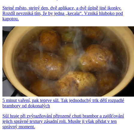
Stejné město, stejný den, dvě aplikace, a dvě úplně jiné ikonky.
Rozdíl nevzniká tím, že by jedna „kecala“. Vzniká hluboko pod
kapotou.
5 minut vaření, pak teprve sůl. Tak jednoduchý trik dělí rozpadlé
brambory od dokonalých
Sůl hraje při zvýrazňování přirozené chuti brambor a zajišťování
jejich správné textury zásadní roli. Musíte ji však přidat v ten
správný moment.