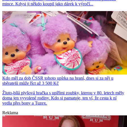
mince. Kdysi ji někdo koupil jako dárek k výročí...
Kdo měl za dob ČSSR tohoto upírka na hraní, dnes si za něj u
sběratelů může říct až 3 500 Kč
Žluto-bílá plyšová hračka s upířími zoubky, kterou v 80. letech měly
doma jen vyvolené rodiny. Kdo si pamatuje, ten ví, že cesta k ní
vedla přes bony a Tuzex.
Reklama