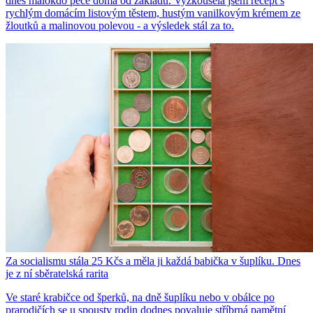
dnes málokdo peče doma od základu. Vyzkoušela jsem recept s
rychlým domácím listovým těstem, hustým vanilkovým krémem ze
žloutků a malinovou polevou - a výsledek stál za to.
Za socialismu stála 25 Kčs a měla ji každá babička v šuplíku. Dnes
je z ní sběratelská rarita
Ve staré krabičce od šperků, na dně šuplíku nebo v obálce po
prarodičích se u spousty rodin dodnes povaluje stříbrná pamětní