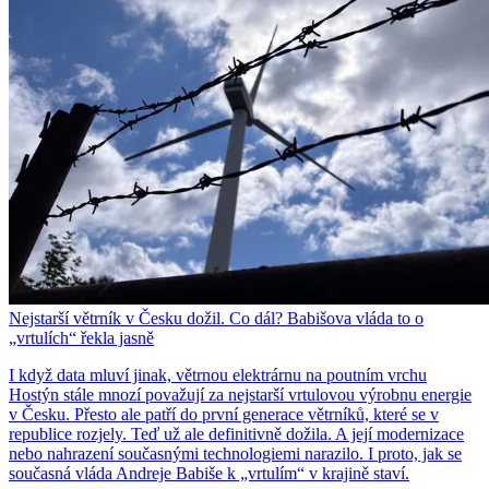
Nejstarší větrník v Česku dožil. Co dál? Babišova vláda to o
„vrtulích“ řekla jasně
I když data mluví jinak, větrnou elektrárnu na poutním vrchu
Hostýn stále mnozí považují za nejstarší vrtulovou výrobnu energie
v Česku. Přesto ale patří do první generace větrníků, které se v
republice rozjely. Teď už ale definitivně dožila. A její modernizace
nebo nahrazení současnými technologiemi narazilo. I proto, jak se
současná vláda Andreje Babiše k „vrtulím“ v krajině staví.