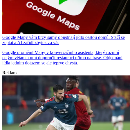
Google Mapy vám brzy samy objednají jídlo cestou domů. Stačí se
zeptat a AI zařídí zbytek za vás
Google proměnil Mapy v konverzačního asistenta, který rozumí
celým větám a umí doporučit restauraci přímo na trase. Objednání
jídla jedním dotazem se ale teprve chystá.
Reklama