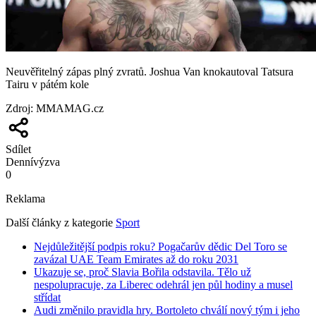
Neuvěřitelný zápas plný zvratů. Joshua Van knokautoval Tatsura
Tairu v pátém kole
Zdroj
:
MMAMAG.cz
Sdílet
Denní
výzva
0
Reklama
Další články z kategorie
Sport
Nejdůležitější podpis roku? Pogačarův dědic Del Toro se
zavázal UAE Team Emirates až do roku 2031
Ukazuje se, proč Slavia Bořila odstavila. Tělo už
nespolupracuje, za Liberec odehrál jen půl hodiny a musel
střídat
Audi změnilo pravidla hry. Bortoleto chválí nový tým i jeho