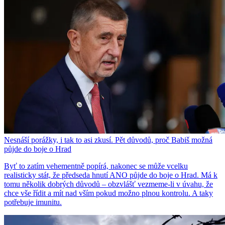
Nesnáší porážky, i tak to asi zkusí. Pět důvodů, proč Babiš možná
půjde do boje o Hrad
Byť to zatím vehementně popírá, nakonec se může vcelku
realisticky stát, že předseda hnutí ANO půjde do boje o Hrad. Má k
tomu několik dobrých důvodů – obzvlášť vezmeme-li v úvahu, že
chce vše řídit a mít nad vším pokud možno plnou kontrolu. A taky
potřebuje imunitu.