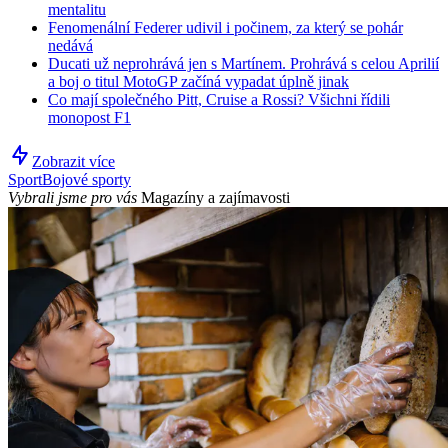
mentalitu
Fenomenální Federer udivil i počinem, za který se pohár
nedává
Ducati už neprohrává jen s Martínem. Prohrává s celou Aprilií
a boj o titul MotoGP začíná vypadat úplně jinak
Co mají společného Pitt, Cruise a Rossi? Všichni řídili
monopost F1
Zobrazit více
Sport
Bojové sporty
Vybrali jsme pro vás
Magazíny a zajímavosti