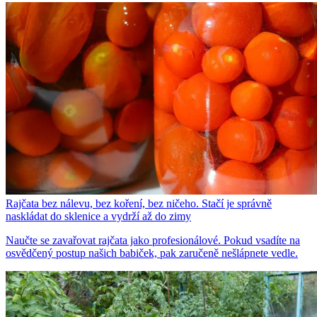
Rajčata bez nálevu, bez koření, bez ničeho. Stačí je správně
naskládat do sklenice a vydrží až do zimy
Naučte se zavařovat rajčata jako profesionálové. Pokud vsadíte na
osvědčený postup našich babiček, pak zaručeně nešlápnete vedle.