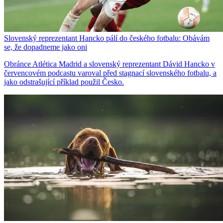
Slovenský reprezentant Hancko pálí do českého fotbalu: Obávám
se, že dopadneme jako oni
Obránce Atlética Madrid a slovenský reprezentant Dávid Hancko v
červencovém podcastu varoval před stagnací slovenského fotbalu, a
jako odstrašující příklad použil Česko.