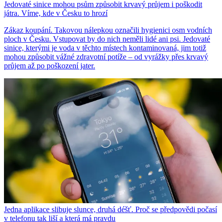
Jedovaté sinice mohou psům způsobit krvavý průjem i poškodit
játra. Víme, kde v Česku to hrozí
Zákaz koupání. Takovou nálepkou označili hygienici osm vodních
ploch v Česku. Vstupovat by do nich neměli lidé ani psi. Jedovaté
sinice, kterými je voda v těchto místech kontaminovaná, jim totiž
mohou způsobit vážné zdravotní potíže – od vyrážky přes krvavý
průjem až po poškození jater.
Jedna aplikace slibuje slunce, druhá déšť. Proč se předpovědi počasí
v telefonu tak liší a která má pravdu