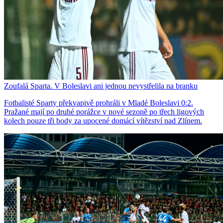
Zoufalá Sparta. V Boleslavi ani jednou nevystřelila na branku
Fotbalisté Sparty překvapivě prohráli v Mladé Boleslavi 0:2.
Pražané mají po druhé porážce v nové sezoně po třech ligových
kolech pouze tři body za upocené domácí vítězství nad Zlínem.