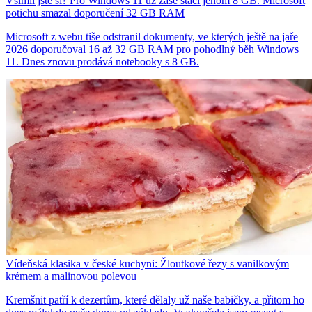
Všimli jste si? Pro Windows 11 už zase stačí jenom 8 GB. Microsoft
potichu smazal doporučení 32 GB RAM
Microsoft z webu tiše odstranil dokumenty, ve kterých ještě na jaře
2026 doporučoval 16 až 32 GB RAM pro pohodlný běh Windows
11. Dnes znovu prodává notebooky s 8 GB.
Vídeňská klasika v české kuchyni: Žloutkové řezy s vanilkovým
krémem a malinovou polevou
Kremšnit patří k dezertům, které dělaly už naše babičky, a přitom ho