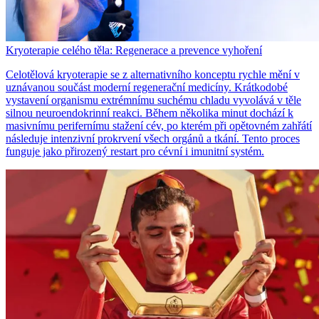
Kryoterapie celého těla: Regenerace a prevence vyhoření
Celotělová kryoterapie se z alternativního konceptu rychle mění v
uznávanou součást moderní regenerační medicíny. Krátkodobé
vystavení organismu extrémnímu suchému chladu vyvolává v těle
silnou neuroendokrinní reakci. Během několika minut dochází k
masivnímu perifernímu stažení cév, po kterém při opětovném zahřátí
následuje intenzivní prokrvení všech orgánů a tkání. Tento proces
funguje jako přirozený restart pro cévní i imunitní systém.