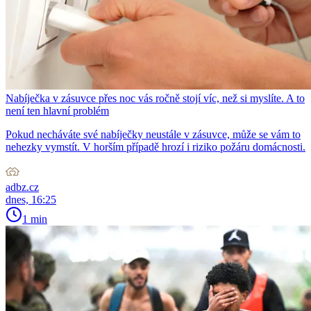
Nabíječka v zásuvce přes noc vás ročně stojí víc, než si myslíte. A to
není ten hlavní problém
Pokud necháváte své nabíječky neustále v zásuvce, může se vám to
nehezky vymstít. V horším případě hrozí i riziko požáru domácnosti.
adbz.cz
dnes, 16:25
1 min