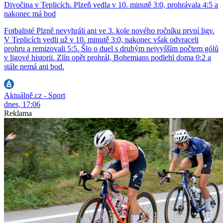
Divočina v Teplicích. Plzeň vedla v 10. minutě 3:0, prohrávala 4:5 a
nakonec má bod
Fotbalisté Plzně nevyhráli ani ve 3. kole nového ročníku první ligy.
V Teplicích vedli už v 10. minutě 3:0, nakonec však odvraceli
prohru a remizovali 5:5. Šlo o duel s druhým nejvyšším počtem gólů
v ligové historii. Zlín opět prohrál, Bohemians podlehl doma 0:2 a
stále nemá ani bod.
Aktuálně.cz - Sport
dnes, 17:06
Reklama