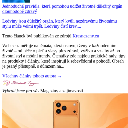
Jednoduchá pravidla, která pomohou udržet životně důležitý orgán
dlouhodobě zdravý
Ledviny jsou důležitý orgán, který kvůli nezdravému životnímu
stylu může velmi trpět. Ledviny čistí krev,...
Tento článek byl publikován ze zdrojů
Krasnezeny.eu
Web se zaměřuje na témata, která oslovují ženy v každodenním
životě – od péče o pleť a vlasy přes zdraví, výživu a vztahy až po
životní styl a módní trendy. Čtenářky zde najdou praktické rady, tipy
na produkty i články, které inspirují k sebevědomí a pohodě. Obsah
je psaný přístupně, s důrazem na...
Všechny články tohoto autora →
Vybrali jsme pro vás
Magazíny a zajímavosti