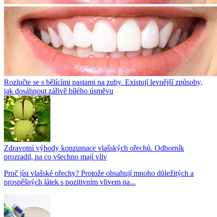
Rozlučte se s bělícími pastami na zuby. Existují levnější způsoby,
jak dosáhnout zářivě bílého úsměvu
Zdravotní výhody konzumace vlašských ořechů. Odborník
prozradil, na co všechno mají vliv
Proč jíst vlašské ořechy? Protože obsahují mnoho důležitých a
prospěšných látek s pozitivním vlivem na...