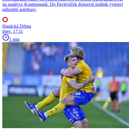
na zastávce Kosmonautů. Do Pavloviček dopravní podnik vypraví
náhradní autobusy.
Hanácká Drbna
dnes, 17:11
1 min