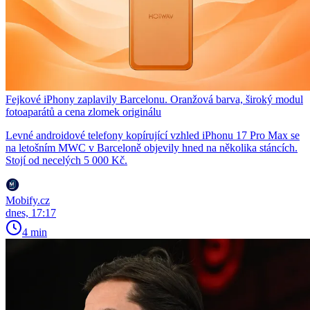
Fejkové iPhony zaplavily Barcelonu. Oranžová barva, široký modul
fotoaparátů a cena zlomek originálu
Levné androidové telefony kopírující vzhled iPhonu 17 Pro Max se
na letošním MWC v Barceloně objevily hned na několika stáncích.
Stojí od necelých 5 000 Kč.
Mobify.cz
dnes, 17:17
4 min