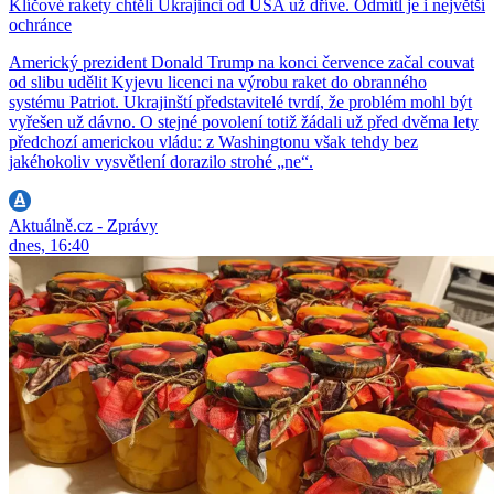
Klíčové rakety chtěli Ukrajinci od USA už dříve. Odmítl je i největší
ochránce
Americký prezident Donald Trump na konci července začal couvat
od slibu udělit Kyjevu licenci na výrobu raket do obranného
systému Patriot. Ukrajinští představitelé tvrdí, že problém mohl být
vyřešen už dávno. O stejné povolení totiž žádali už před dvěma lety
předchozí americkou vládu: z Washingtonu však tehdy bez
jakéhokoliv vysvětlení dorazilo strohé „ne“.
Aktuálně.cz - Zprávy
dnes, 16:40