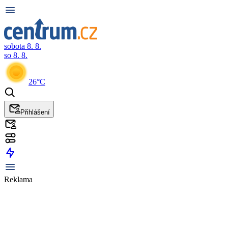
sobota 8. 8.
so 8. 8.
26°C
Přihlášení
Reklama