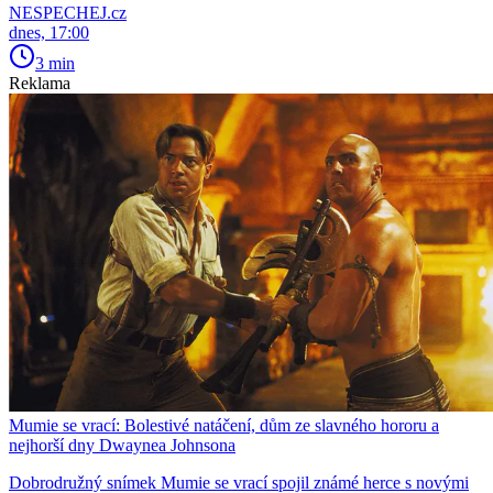
NESPECHEJ.cz
dnes, 17:00
3 min
Reklama
Mumie se vrací: Bolestivé natáčení, dům ze slavného hororu a
nejhorší dny Dwaynea Johnsona
Dobrodružný snímek Mumie se vrací spojil známé herce s novými