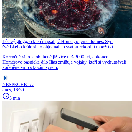
Léčivý glögg, o kterém psal již Homér, pijeme dodnes: Syn
švédského krále si ho objednal na svatbu rekordní množství
Kořeněné víno je oblíbené již více než 3000 let, dokonce i
Homérovo básnické dílo Ilias zmiňuje vojáky, kteří si vychutnávali
kořeněné víno s kozím sýrem.
NESPECHEJ.cz
dnes, 16:30
3 min