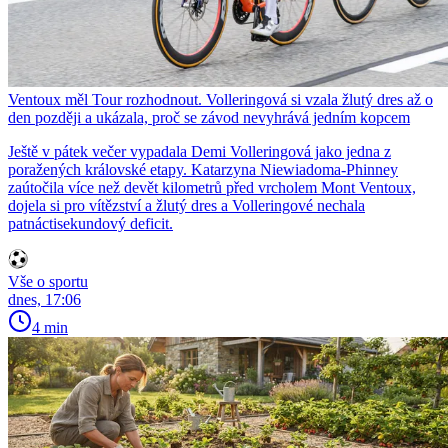
Ventoux měl Tour rozhodnout. Volleringová si vzala žlutý dres až o
den později a ukázala, proč se závod nevyhrává jedním kopcem
Ještě v pátek večer vypadala Demi Volleringová jako jedna z
poražených královské etapy. Katarzyna Niewiadoma-Phinney
zaútočila více než devět kilometrů před vrcholem Mont Ventoux,
dojela si pro vítězství a žlutý dres a Volleringové nechala
patnáctisekundový deficit.
Vše o sportu
dnes, 17:06
4 min