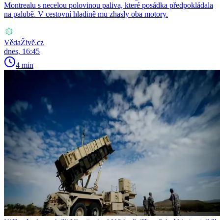
Montrealu s necelou polovinou paliva, které posádka předpokládala
na palubě. V cestovní hladině mu zhasly oba motory.
VědaŽivě.cz
dnes, 16:45
4 min