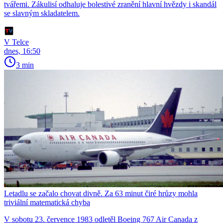
tvářemi. Zákulisí odhaluje bolestivé zranění hlavní hvězdy i skandál
se slavným skladatelem.
V Telce
dnes, 16:50
3 min
Letadlu se začalo chovat divně. Za 63 minut čiré hrůzy mohla
triviální matematická chyba
V sobotu 23. července 1983 odletěl Boeing 767 Air Canada z