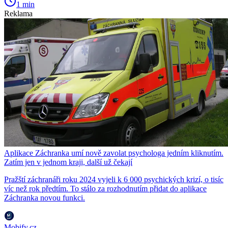
1 min
Reklama
Aplikace Záchranka umí nově zavolat psychologa jedním kliknutím.
Zatím jen v jednom kraji, další už čekají
Pražští záchranáři roku 2024 vyjeli k 6 000 psychických krizí, o tisíc
víc než rok předtím. To stálo za rozhodnutím přidat do aplikace
Záchranka novou funkci.
Mobify.cz