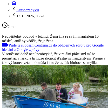
Krasnezeny.eu
13. 6. 2026, 05:24
2 min
Neuvěřitelný podvod v ložnici: Žena žila se svým manželem 10
měsíců, aniž by věděla, že je žena
Přidejte si obsah Centrum.cz do oblíbených zdrojů pro Google
hledání a Google zprávy
V současné době není neobvyklé, že virtuální přátelství může
přerůst až v lásku a ta může skončit šťastným manželstvím. Přesně v
takový konec vztahu doufala i tato žena. Jak hluboce se mýlila.