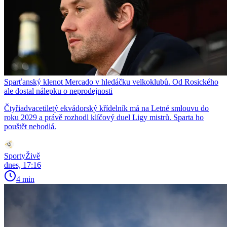
Sparťanský klenot Mercado v hledáčku velkoklubů. Od Rosického
ale dostal nálepku o neprodejnosti
Čtyřiadvacetiletý ekvádorský křídelník má na Letné smlouvu do
roku 2029 a právě rozhodl klíčový duel Ligy mistrů. Sparta ho
pouštět nehodlá.
SportyŽivě
dnes, 17:16
4 min