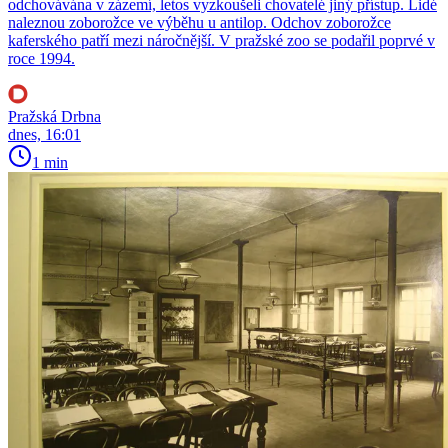
odchovávána v zázemí, letos vyzkoušeli chovatelé jiný přístup. Lidé
naleznou zoborožce ve výběhu u antilop. Odchov zoborožce
kaferského patří mezi náročnější. V pražské zoo se podařil poprvé v
roce 1994.
Pražská Drbna
dnes, 16:01
1 min