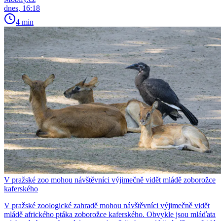
dnes, 16:18
4 min
V pražské zoo mohou návštěvníci výjimečně vidět mládě zoborožce
kaferského
V pražské zoologické zahradě mohou návštěvníci výjimečně vidět
mládě afrického ptáka zoborožce kaferského. Obvykle jsou mláďata