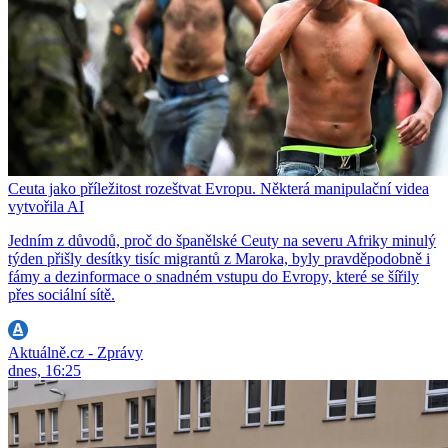
Ceuta jako příležitost rozeštvat Evropu. Některá manipulační videa
vytvořila AI
Jedním z důvodů, proč do španělské Ceuty na severu Afriky minulý
týden přišly desítky tisíc migrantů z Maroka, byly pravděpodobně i
fámy a dezinformace o snadném vstupu do Evropy, které se šířily
přes sociální sítě.
Aktuálně.cz - Zprávy
dnes, 16:25