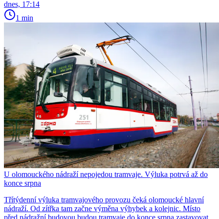
dnes, 17:14
1 min
U olomouckého nádraží nepojedou tramvaje. Výluka potrvá až do
konce srpna
Třítýdenní výluka tramvajového provozu čeká olomoucké hlavní
nádraží. Od zítřka tam začne výměna výhybek a kolejnic. Místo
před nádražní budovou budou tramvaje do konce srpna zastavovat