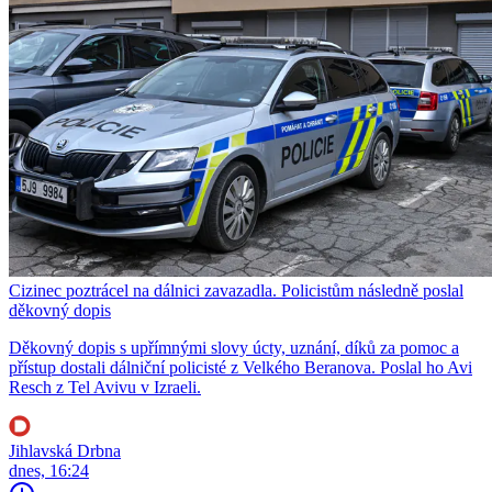
Cizinec poztrácel na dálnici zavazadla. Policistům následně poslal
děkovný dopis
Děkovný dopis s upřímnými slovy úcty, uznání, díků za pomoc a
přístup dostali dálniční policisté z Velkého Beranova. Poslal ho Avi
Resch z Tel Avivu v Izraeli.
Jihlavská Drbna
dnes, 16:24