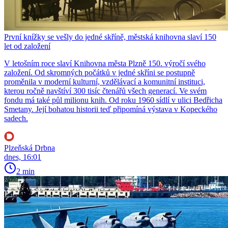
První knížky se vešly do jedné skříně, městská knihovna slaví 150
let od založení
V letošním roce slaví Knihovna města Plzně 150. výročí svého
založení. Od skromných počátků v jedné skříni se postupně
proměnila v moderní kulturní, vzdělávací a komunitní instituci,
kterou ročně navštíví 300 tisíc čtenářů všech generací. Ve svém
fondu má také půl milionu knih. Od roku 1960 sídlí v ulici Bedřicha
Smetany. Její bohatou historii teď připomíná výstava v Kopeckého
sadech.
Plzeňská Drbna
dnes, 16:01
2 min