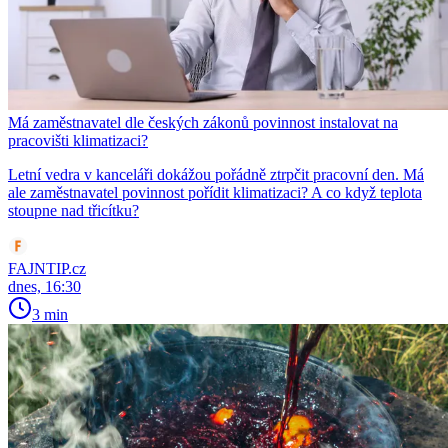
Má zaměstnavatel dle českých zákonů povinnost instalovat na
pracovišti klimatizaci?
Letní vedra v kanceláři dokážou pořádně ztrpčit pracovní den. Má
ale zaměstnavatel povinnost pořídit klimatizaci? A co když teplota
stoupne nad třicítku?
FAJNTIP.cz
dnes, 16:30
3 min