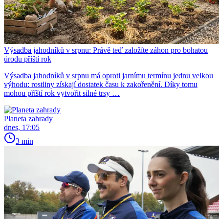
Výsadba jahodníků v srpnu: Právě teď založíte záhon pro bohatou
úrodu příští rok
Výsadba jahodníků v srpnu má oproti jarnímu termínu jednu velkou
výhodu: rostliny získají dostatek času k zakořenění. Díky tomu
mohou příští rok vytvořit silné trsy …
Planeta zahrady
dnes, 17:05
3 min