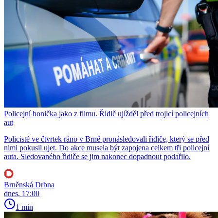
Policejní honička jako z filmu. Řidič ujížděl před trojicí policejních
aut
Policisté ve čtvrtek ráno v Brně pronásledovali řidiče, který se před
nimi pokusil ujet. Do akce musela být zapojena celkem tři policejní
auta. Sledovaného řidiče se jim nakonec dopadnout podařilo.
Brněnská Drbna
dnes, 17:00
1 min