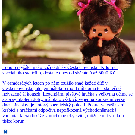
Tohoto plyšáka mělo každé dítě v Československu. Kdo měl
speciálního svítícího, dostane dnes od sběratelů až 5000 Kč
V osmdesátých letech po něm toužilo snad každé dítě v
Československu, ale jen málokdo mohl mít doma ten skutečně
nejvzácnější kousek. Legendární plyšová hračka s velkýma očima se
stala symbolem doby, málokdo však ví, že jedna konkrétní verze
dnes představuje hotový sběratelský poklad. Pokud ve vaší staré
krabici s hračkami odpočívá nepoškozená východoněmecká
varianta, která dokáže v noci magicky svítit, můžete mít v rukou
tisíce korun.