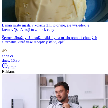
Banán místo másla v koláči? Zní to divně, ale výsledek je
krémovější. A stojí to zlomek ceny
Šetrné náhražky: Jak snížit náklady na máslo pomocí chutných
alternativ, které vaše recepty ještě vylepší.
adbz.cz
dnes, 16:30
2 min
Reklama