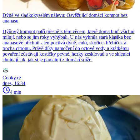
Dýně ve sladkokyselém nálevu: Osvěžující domácí kompot bez
ananasu
Dýňový kompot patří přesně k těm věcem, které doma buď všichni
milují, nebo se jim roky vyhýbali. U nás vyhrála stará klasika bez
ananasové příchuti - jen poctivá dýně, cukr, skořice, hřebíček a
trocha citronu. Právě díky namočení do octové vody a krátkému
povaření zůstávají kostičky pevné, hezky zesklovatí a ve sklenici
chutnají tak, jak si je pamatuji z domácí spíže.
Cooky.cz
dnes, 16:34
4 min