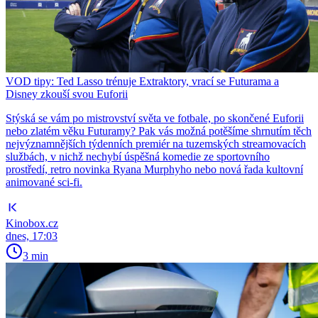
VOD tipy: Ted Lasso trénuje Extraktory, vrací se Futurama a
Disney zkouší svou Euforii
Stýská se vám po mistrovství světa ve fotbale, po skončené Euforii
nebo zlatém věku Futuramy? Pak vás možná potěšíme shrnutím těch
nejvýznamnějších týdenních premiér na tuzemských streamovacích
službách, v nichž nechybí úspěšná komedie ze sportovního
prostředí, retro novinka Ryana Murphyho nebo nová řada kultovní
animované sci-fi.
Kinobox.cz
dnes, 17:03
3 min