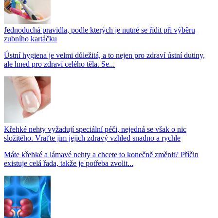
Jednoduchá pravidla, podle kterých je nutné se řídit při výběru
zubního kartáčku
Ústní hygiena je velmi důležitá, a to nejen pro zdraví ústní dutiny,
ale hned pro zdraví celého těla. Se...
Křehké nehty vyžadují speciální péči, nejedná se však o nic
složitého. Vraťte jim jejich zdravý vzhled snadno a rychle
Máte křehké a lámavé nehty a chcete to konečně změnit? Příčin
existuje celá řada, takže je potřeba zvolit...