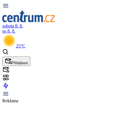
sobota 8. 8.
so 8. 8.
25°C
Přihlášení
Reklama