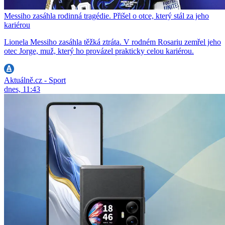
Messiho zasáhla rodinná tragédie. Přišel o otce, který stál za jeho
kariérou
Lionela Messiho zasáhla těžká ztráta. V rodném Rosariu zemřel jeho
otec Jorge, muž, který ho provázel prakticky celou kariérou.
Aktuálně.cz - Sport
dnes, 11:43