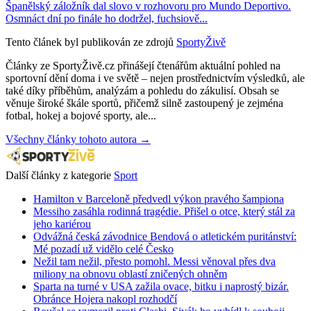
Španělský záložník dal slovo v rozhovoru pro Mundo Deportivo.
Osmnáct dní po finále ho dodržel, fuchsiově...
Tento článek byl publikován ze zdrojů
SportyŽivě
Články ze SportyŽivě.cz přinášejí čtenářům aktuální pohled na
sportovní dění doma i ve světě – nejen prostřednictvím výsledků, ale
také díky příběhům, analýzám a pohledu do zákulisí. Obsah se
věnuje široké škále sportů, přičemž silně zastoupený je zejména
fotbal, hokej a bojové sporty, ale...
Všechny články tohoto autora →
Další články z kategorie
Sport
Hamilton v Barceloně předvedl výkon pravého šampiona
Messiho zasáhla rodinná tragédie. Přišel o otce, který stál za
jeho kariérou
Odvážná česká závodnice Bendová o atletickém puritánství:
Mé pozadí už vidělo celé Česko
Nežil tam nežil, přesto pomohl. Messi věnoval přes dva
miliony na obnovu oblastí zničených ohněm
Sparta na turné v USA zažila ovace, bitku i naprostý bizár.
Obránce Hojera nakopl rozhodčí