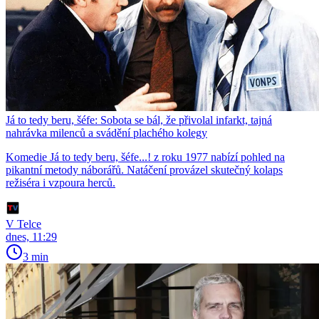
Já to tedy beru, šéfe: Sobota se bál, že přivolal infarkt, tajná
nahrávka milenců a svádění plachého kolegy
Komedie Já to tedy beru, šéfe...! z roku 1977 nabízí pohled na
pikantní metody náborářů. Natáčení provázel skutečný kolaps
režiséra i vzpoura herců.
V Telce
dnes, 11:29
3 min