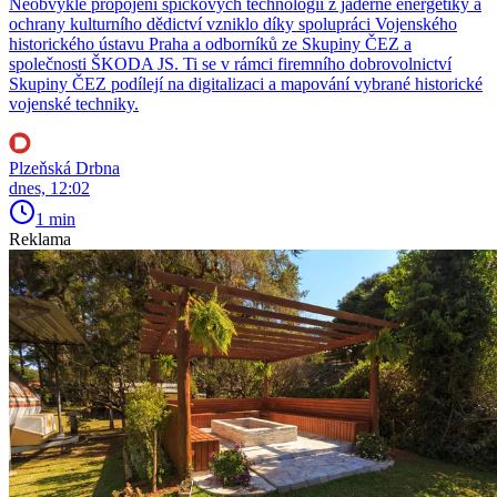
Neobvyklé propojení špičkových technologií z jaderné energetiky a
ochrany kulturního dědictví vzniklo díky spolupráci Vojenského
historického ústavu Praha a odborníků ze Skupiny ČEZ a
společnosti ŠKODA JS. Ti se v rámci firemního dobrovolnictví
Skupiny ČEZ podílejí na digitalizaci a mapování vybrané historické
vojenské techniky.
Plzeňská Drbna
dnes, 12:02
1 min
Reklama