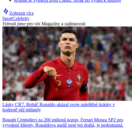
Roušal se vymezil proti Clashi. Sivák ho vybídl k souboji
Zobrazit více
Sport
Celebrity
Vybrali jsme pro vás
Magazíny a zajímavosti
Lásky CR7. Boháč Ronaldo ukázal svoje naleštěné krásky v
hodnotě půl miliardy
Bugatti Centodieci za 200 milionů korun, Ferrari Monza SP2 pro
vyvolené klienty. Ronaldova garáž není jen drahá, je nedostupná.