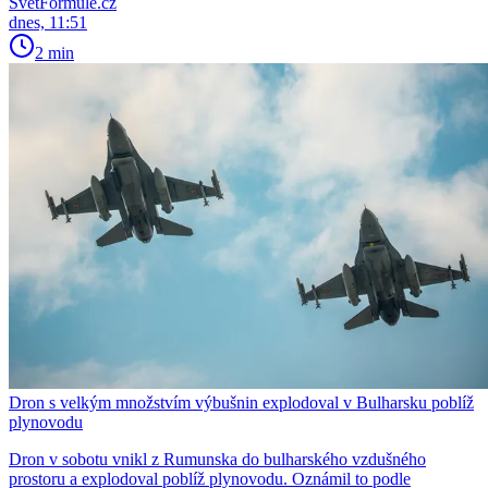
SvětFormule.cz
dnes, 11:51
2 min
Dron s velkým množstvím výbušnin explodoval v Bulharsku poblíž
plynovodu
Dron v sobotu vnikl z Rumunska do bulharského vzdušného
prostoru a explodoval poblíž plynovodu. Oznámil to podle