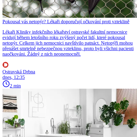
Pokousal vás netopýr? Lékaři doporučují očkování proti vzteklině
Lékaři Kliniky infekčního lékařství ostravské fakultní nemocnice
evidují během letošního roku zvýšený počet lidí, které pokousal
netopýr. Celkem jich nemocnici navštívilo patnáct. Netopýři mohou
přenášet smrtelně nebezpečnou vzteklinu, proto byli všichni pacienti
naočkováni. Žádný z nich neonemocněl.
Ostravská Drbna
dnes, 12:35
2 min