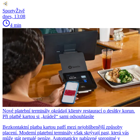
SportyŽivě
dnes, 13:08
4 min
Nové platební terminály okrádají klienty restaurací o desítky korun.
Při platbě kartou si „krádež“ sami odsouhlasíte
Bezkontaktní platba kartou patří mezi nejoblíbenější způsoby
placení. Moderní platební terminály však skrývají past, která vás
může stát nemalé peníze. Automaticky nabízené spropitné v