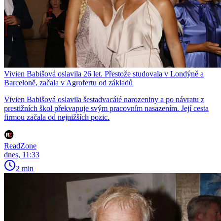
Vivien Babišová oslavila 26 let. Přestože studovala v Londýně a
Barceloně, začala v Agrofertu od základů
Vivien Babišová oslavila šestadvacáté narozeniny a po návratu z
prestižních škol překvapuje svým pracovním nasazením. Její cesta
firmou začala od nejnižších pozic.
ReadZone
dnes, 11:33
2 min