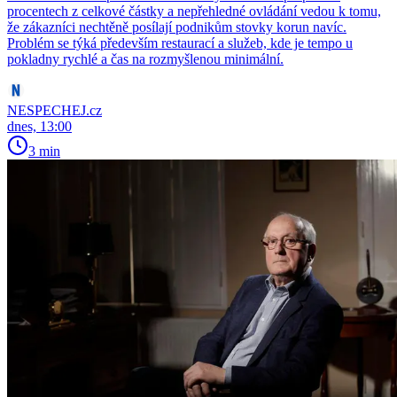
procentech z celkové částky a nepřehledné ovládání vedou k tomu,
že zákazníci nechtěně posílají podnikům stovky korun navíc.
Problém se týká především restaurací a služeb, kde je tempo u
pokladny rychlé a čas na rozmyšlenou minimální.
NESPECHEJ.cz
dnes, 13:00
3 min