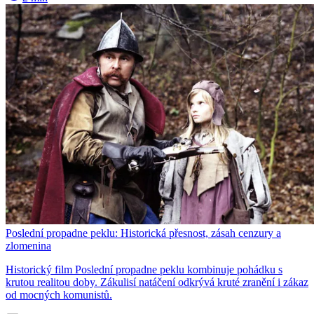
Poslední propadne peklu: Historická přesnost, zásah cenzury a
zlomenina
Historický film Poslední propadne peklu kombinuje pohádku s
krutou realitou doby. Zákulisí natáčení odkrývá kruté zranění i zákaz
od mocných komunistů.