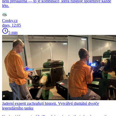
není přeslazená — to je kombinace, která funguje spolehlivě každé
léto.
Cooky.cz
dnes, 12:05
5 min
Jaderní experti zachraňují historii. Vytvářejí digitální dvojče
legendárního tanku