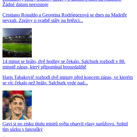
Žádné datum neexistuje
Cristiano Ronaldo a Georgina Rodríguezová se dnes na Madeiře
nevzali. Zprávy o svatbě stály na řetězci...
14 minut se hrálo, dvě hodiny se čekalo. Salcburk rozhodl v 88.
minutě zápas, který připomínal brouzdaliště
Haris Tabakovič rozhodl dvě minuty před koncem zápas, ve kterém
se víc čekalo než hrálo. Salcburk vede nad...
Gavi si po zisku titulu mistrů světa obarvil vlasy narůžovo. Splnil
tím sázku s fanoušky