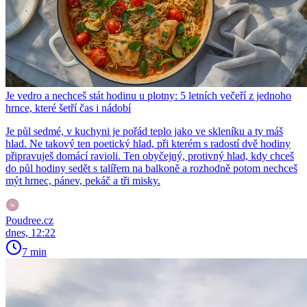
Je vedro a nechceš stát hodinu u plotny: 5 letních večeří z jednoho
hrnce, které šetří čas i nádobí
Je půl sedmé, v kuchyni je pořád teplo jako ve skleníku a ty máš
hlad. Ne takový ten poetický hlad, při kterém s radostí dvě hodiny
připravuješ domácí ravioli. Ten obyčejný, protivný hlad, kdy chceš
do půl hodiny sedět s talířem na balkoně a rozhodně potom nechceš
mýt hrnec, pánev, pekáč a tři misky.
Poudree.cz
dnes, 12:22
7 min