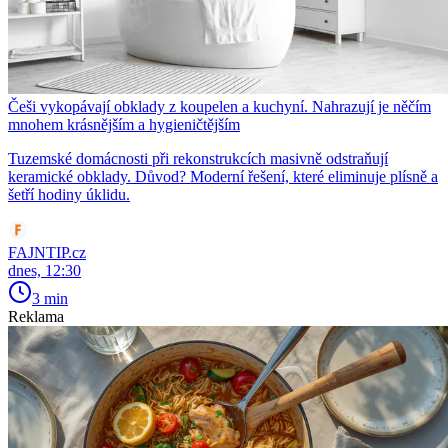
Češi vykopávají obklady z koupelen a kuchyní. Nahrazují je něčím
mnohem krásnějším a hygieničtějším
Tuzemské domácnosti při rekonstrukcích masivně odstraňují
keramické obklady. Důvod? Moderní řešení, které eliminuje plísně a
šetří hodiny úklidu.
FAJNTIP.cz
dnes, 12:30
3 min
Reklama