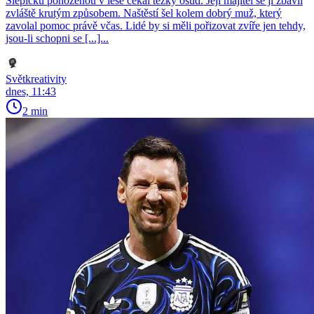
Slepičku pohozenou v lese čekal těžký osud. Její majitel se jí zbavil
zvláště krutým způsobem. Naštěstí šel kolem dobrý muž, který
zavolal pomoc právě včas. Lidé by si měli pořizovat zvíře jen tehdy,
jsou-li schopni se [...]...
Světkreativity
dnes, 11:43
2 min