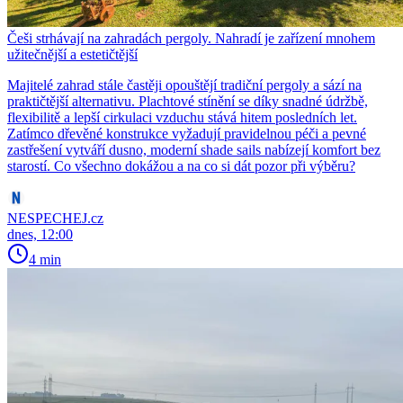
Češi strhávají na zahradách pergoly. Nahradí je zařízení mnohem
užitečnější a estetičtější
Majitelé zahrad stále častěji opouštějí tradiční pergoly a sází na
praktičtější alternativu. Plachtové stínění se díky snadné údržbě,
flexibilitě a lepší cirkulaci vzduchu stává hitem posledních let.
Zatímco dřevěné konstrukce vyžadují pravidelnou péči a pevné
zastřešení vytváří dusno, moderní shade sails nabízejí komfort bez
starostí. Co všechno dokážou a na co si dát pozor při výběru?
NESPECHEJ.cz
dnes, 12:00
4 min