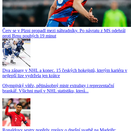
Červ se v Plzni propadl mezi náhradníky. Po návratu z MS odehrál
proti Brnu pouhých 19 minut
Dva zápasy v NHL a konec. 15 českých hokejistů, kterým kariéra v
nejlepší lize vydržela jen krátce
Olympijský vítěz, pětinásobný mistr extraligy i reprezentační
brankář. Všichni mají v NHL statistiku, která...
Ronaldovy sestry popřely zprávy o dnešní svatbě na Madeiře: