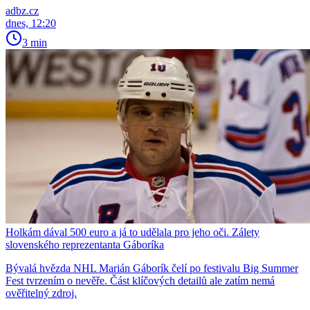
adbz.cz
dnes, 12:20
3 min
Holkám dával 500 euro a já to udělala pro jeho oči. Zálety
slovenského reprezentanta Gáboríka
Bývalá hvězda NHL Marián Gáborík čelí po festivalu Big Summer
Fest tvrzením o nevěře. Část klíčových detailů ale zatím nemá
ověřitelný zdroj.