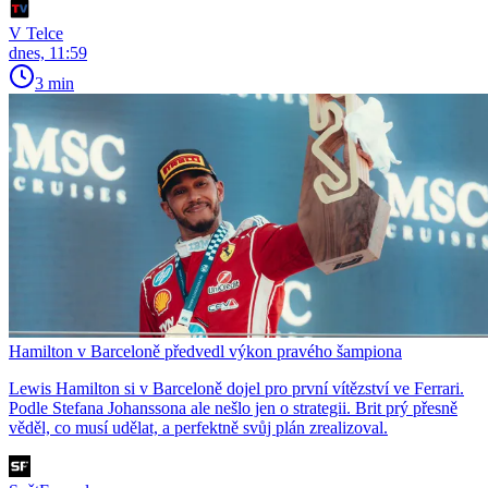
V Telce
dnes, 11:59
3 min
Hamilton v Barceloně předvedl výkon pravého šampiona
Lewis Hamilton si v Barceloně dojel pro první vítězství ve Ferrari.
Podle Stefana Johanssona ale nešlo jen o strategii. Brit prý přesně
věděl, co musí udělat, a perfektně svůj plán zrealizoval.