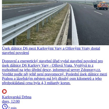
Úsek dálnice D6 mezi Karlovými Vary a Olšovými Vraty dostal
stavební povolení
Dopravní a energetický stavební úřad vydal stavební povolení pro
úsek dálnice D6 Karlovy Vary - Olšová Vrata. Vyplývá to z
rozhodnutí na jeho úřední desce, informoval server Zdopravy.cz.
Verdikt podle něj ještě není pravomocný. Poslední úsek dálnice mezi
Prahou a lázeňským městem má být dlouhý osm kilometrů a jeho
předpokládaná cena byla 4,3 miliardy korun.
Karlovarská Drbna
dnes, 12:00
2 min