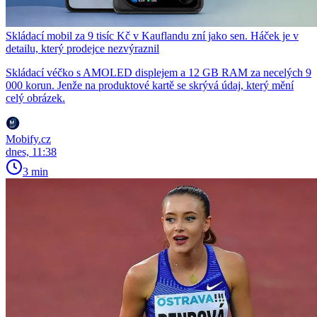
Skládací mobil za 9 tisíc Kč v Kauflandu zní jako sen. Háček je v
detailu, který prodejce nezvýraznil
Skládací véčko s AMOLED displejem a 12 GB RAM za necelých 9
000 korun. Jenže na produktové kartě se skrývá údaj, který mění
celý obrázek.
Mobify.cz
dnes, 11:38
3 min