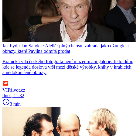
Jak bydlí Jan Saudek: Ateliér plný chaosu, zahrada jako džungle a
obrazy, které Pavlína odmítá prodat
Branická vila českého fotografa není muzeum ani galerie. Je to dům,
kde se legenda doslova vrší mezi dětské výrobky, knihy v krabicích
a nedokončené obrazy.
VIPživot.cz
dnes, 11:32
3 min