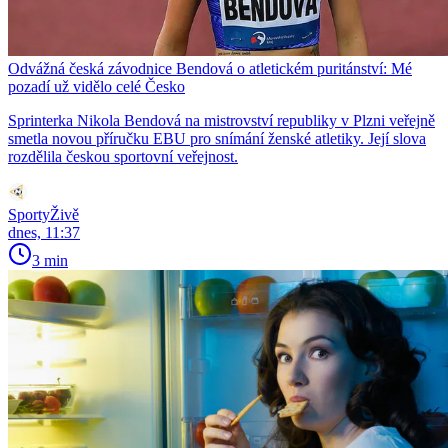
Odvážná česká závodnice Bendová o atletickém puritánství: Mé
pozadí už vidělo celé Česko
Sprinterka Nikola Bendová na mistrovství republiky v Plzni veřejně
smetla novou příručku EBU pro snímání ženské atletiky. Její slova
rozdělila českou sportovní veřejnost.
SportyŽivě
dnes, 11:37
3 min