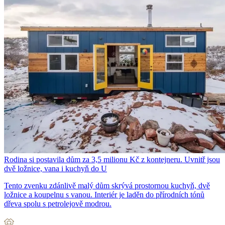
Rodina si postavila dům za 3,5 milionu Kč z kontejneru. Uvnitř jsou
dvě ložnice, vana i kuchyň do U
Tento zvenku zdánlivě malý dům skrývá prostornou kuchyň, dvě
ložnice a koupelnu s vanou. Interiér je laděn do přírodních tónů
dřeva spolu s petrolejově modrou.