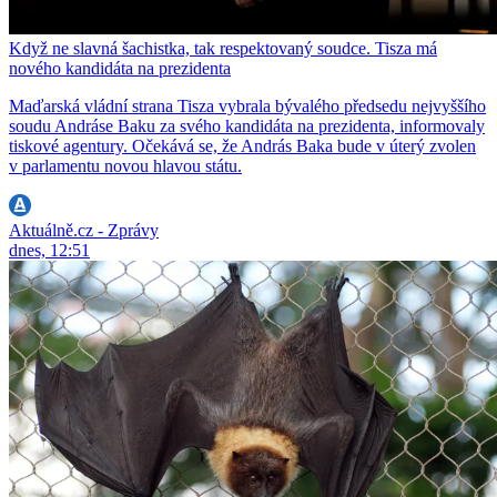
Když ne slavná šachistka, tak respektovaný soudce. Tisza má
nového kandidáta na prezidenta
Maďarská vládní strana Tisza vybrala bývalého předsedu nejvyššího
soudu Andráse Baku za svého kandidáta na prezidenta, informovaly
tiskové agentury. Očekává se, že András Baka bude v úterý zvolen
v parlamentu novou hlavou státu.
Aktuálně.cz - Zprávy
dnes, 12:51