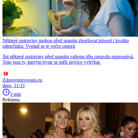
Některé potraviny mohou před spaním zhoršovat trávení i kvalitu
odpočinku. Vyplatí se je večer omezit
Jíst některé potraviny před spaním vašemu tělu opravdu neprospívá.
Toto jsou ty, kterým byste se měli nejvíce vyhýbat.
Zdravestravovani.eu
dnes, 11:33
3 min
Reklama