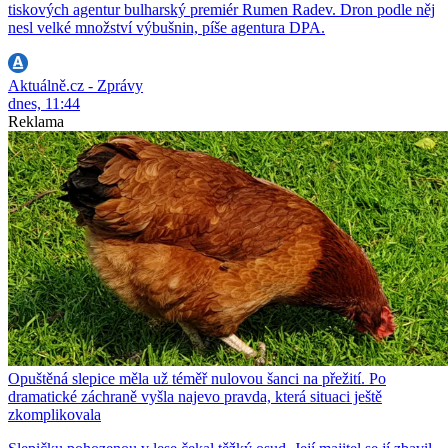
tiskových agentur bulharský premiér Rumen Radev. Dron podle něj
nesl velké množství výbušnin, píše agentura DPA.
Aktuálně.cz - Zprávy
dnes, 11:44
Reklama
Opuštěná slepice měla už téměř nulovou šanci na přežití. Po
dramatické záchraně vyšla najevo pravda, která situaci ještě
zkomplikovala