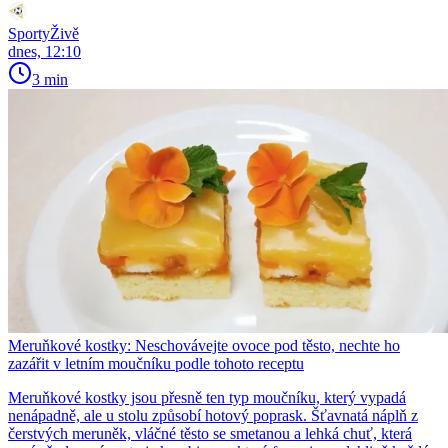
SportyŽivě
dnes, 12:10
3 min
Meruňkové kostky: Neschovávejte ovoce pod těsto, nechte ho
zazářit v letním moučníku podle tohoto receptu
Meruňkové kostky jsou přesně ten typ moučníku, který vypadá
nenápadně, ale u stolu způsobí hotový poprask. Šťavnatá náplň z
čerstvých meruněk, vláčné těsto se smetanou a lehká chuť, která