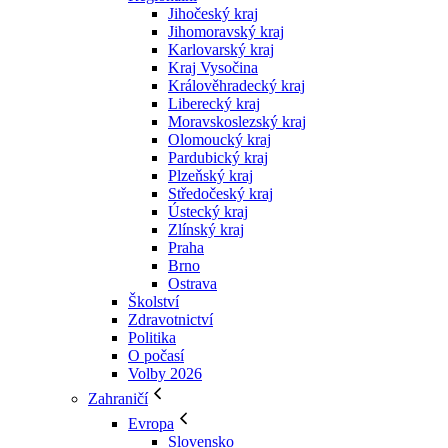
Jihočeský kraj
Jihomoravský kraj
Karlovarský kraj
Kraj Vysočina
Králověhradecký kraj
Liberecký kraj
Moravskoslezský kraj
Olomoucký kraj
Pardubický kraj
Plzeňský kraj
Středočeský kraj
Ústecký kraj
Zlínský kraj
Praha
Brno
Ostrava
Školství
Zdravotnictví
Politika
O počasí
Volby 2026
Zahraničí
Evropa
Slovensko