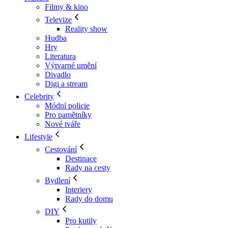
Filmy & kino
Televize
Reality show
Hudba
Hry
Literatura
Výtvarné umění
Divadlo
Digi a stream
Celebrity
Módní policie
Pro pamětníky
Nové tváře
Lifestyle
Cestování
Destinace
Rady na cesty
Bydlení
Interiery
Rady do domu
DIY
Pro kutily