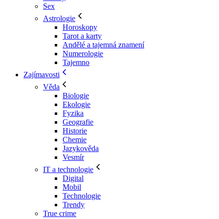
Sex
Astrologie
Horoskopy
Tarot a karty
Andělé a tajemná znamení
Numerologie
Tajemno
Zajímavosti
Věda
Biologie
Ekologie
Fyzika
Geografie
Historie
Chemie
Jazykověda
Vesmír
IT a technologie
Digital
Mobil
Technologie
Trendy
True crime