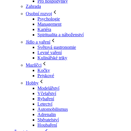
Pro hospodyňky
Zahrada
Osobní rozvoj
Psychologie
Management
Kariéra
Spiritualita a náboženství
Jídlo a vaření
Světová gastronomie
Levné vaření
Kulinářské triky
Mazlíčci
Kočky
Pejskové
Hobby
Modelářství
Včelařství
Rybaření
Letectví
Automobilismus
Adrenalin
Sběratelství
Houbaření