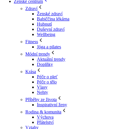
Ženské centrum
Zdraví
Ženské zdraví
Babiččina lékárna
Hubnutí
Duševní zdraví
Wellbeing
Fitness
Jóga a pilates
Módní trendy
Aktuální trendy
Doplňky
Krása
Péče o pleť
Péče o tělo
Vlasy
Nehty
Příběhy ze života
Inspirativní ženy
Rodina & komunita
Výchova
Přátelství
Vztahy