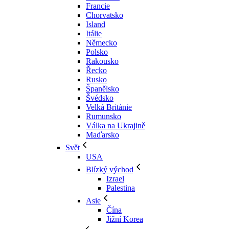
Francie
Chorvatsko
Island
Itálie
Německo
Polsko
Rakousko
Řecko
Rusko
Španělsko
Švédsko
Velká Británie
Rumunsko
Válka na Ukrajině
Maďarsko
Svět
USA
Blízký východ
Izrael
Palestina
Asie
Čína
Jižní Korea