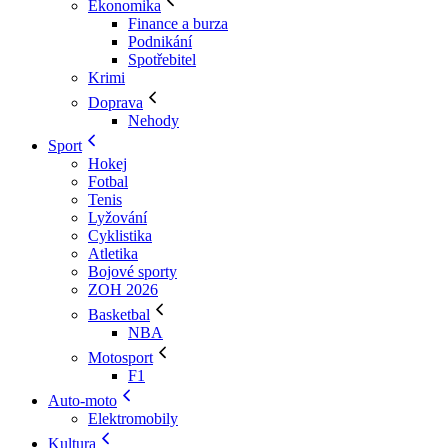
Ekonomika
Finance a burza
Podnikání
Spotřebitel
Krimi
Doprava
Nehody
Sport
Hokej
Fotbal
Tenis
Lyžování
Cyklistika
Atletika
Bojové sporty
ZOH 2026
Basketbal
NBA
Motosport
F1
Auto-moto
Elektromobily
Kultura