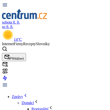
sobota 8. 8.
so 8. 8.
14°C
Internet
Firmy
Recepty
Slovníky
Přihlášení
Zprávy
Domácí
Regionální