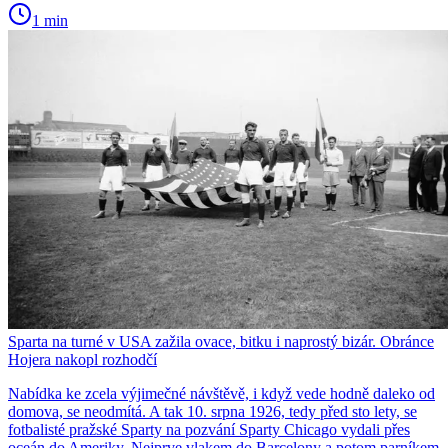
1 min
Sparta na turné v USA zažila ovace, bitku i naprostý bizár. Obránce
Hojera nakopl rozhodčí
Nabídka ke zcela výjimečné návštěvě, i když vede hodně daleko od
domova, se neodmítá. A tak 10. srpna 1926, tedy před sto lety, se
fotbalisté pražské Sparty na pozvání Sparty Chicago vydali přes
oceán do Ameriky. Nejprve vlakem do Barcelony a potom parníkem