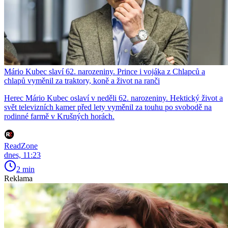
Mário Kubec slaví 62. narozeniny. Prince i vojáka z Chlapců a
chlapů vyměnil za traktory, koně a život na ranči
Herec Mário Kubec oslaví v neděli 62. narozeniny. Hektický život a
svět televizních kamer před lety vyměnil za touhu po svobodě na
rodinné farmě v Krušných horách.
ReadZone
dnes, 11:23
2 min
Reklama