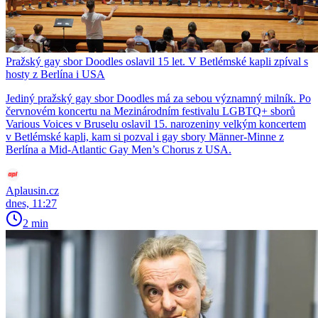
Pražský gay sbor Doodles oslavil 15 let. V Betlémské kapli zpíval s
hosty z Berlína i USA
Jediný pražský gay sbor Doodles má za sebou významný milník. Po
červnovém koncertu na Mezinárodním festivalu LGBTQ+ sborů
Various Voices v Bruselu oslavil 15. narozeniny velkým koncertem
v Betlémské kapli, kam si pozval i gay sbory Männer-Minne z
Berlína a Mid-Atlantic Gay Men’s Chorus z USA.
Aplausin.cz
dnes, 11:27
2 min