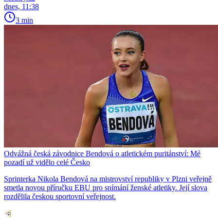
dnes, 11:38
3 min
Odvážná česká závodnice Bendová o atletickém puritánství: Mé
pozadí už vidělo celé Česko
Sprinterka Nikola Bendová na mistrovství republiky v Plzni veřejně
smetla novou příručku EBU pro snímání ženské atletiky. Její slova
rozdělila českou sportovní veřejnost.