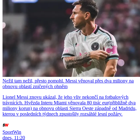
Nežil tam nežil, přesto pomohl. Messi věnoval přes dva miliony na
obnovu oblastí zničených ohněm
Lionel Messi znovu ukázal, že jeho vliv nekončí na fotbalových
trávnících. Hvězda Interu Miami věnovala 80 tisíc eur(přibližně dva
miliony korun) na obnovu oblasti Sierra Oeste západně od Madridu,
kterou v posledních týdnech zpustošily rozsáhlé lesní požáry.
SportWin
dnes, 11:20