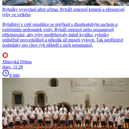
Rybníky vysychají před očima. Rybáři omezují krmení a přesouvají
ryby ve velkém
Rybářství v celé republice se potýkají s dlouhodobým suchem a
extrémním nedostatek vody. Rybáři omezují nebo pozastavují
přikrmování, aby ryby spotřebovaly méně kyslíku, rybníky
průběžně provzdušňují a několik už museli vylovit. Tak nepříznivé
podmínky pro chov ryb někteří z nich nepamatují.
Jihlavská Drbna
dnes, 11:28
4 min