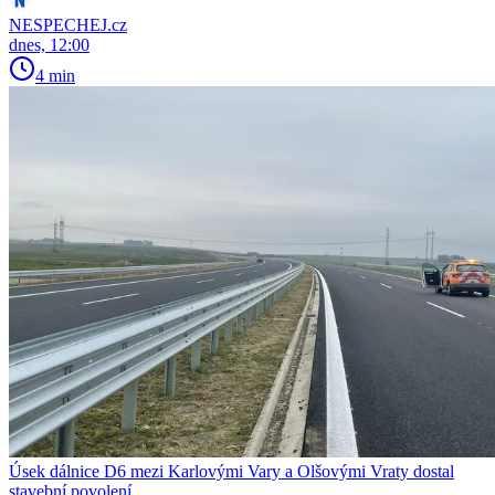
NESPECHEJ.cz
dnes, 12:00
4 min
Úsek dálnice D6 mezi Karlovými Vary a Olšovými Vraty dostal
stavební povolení