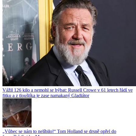
Vážil 126 kilo a nemohl se hýbat: Russell Crowe v 61 letech řádí ve
fitku a z tlouštíka je zase namakaný Gladiátor
„Vůbec se nám to nelíbilo!“ Tom Holland se drsně opřel do