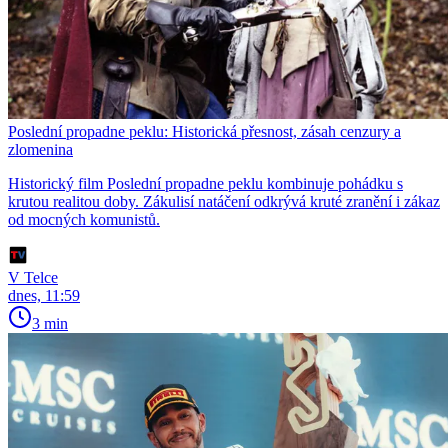
Poslední propadne peklu: Historická přesnost, zásah cenzury a
zlomenina
Historický film Poslední propadne peklu kombinuje pohádku s
krutou realitou doby. Zákulisí natáčení odkrývá kruté zranění i zákaz
od mocných komunistů.
V Telce
dnes, 11:59
3 min