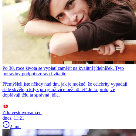
Po 30. roce života se vyplatí zaměřit na kvalitní jídelníček. Tyto
potraviny podpoří zdraví i vitalitu
Přemýšleli jste někdy nad tím, jak je možné, že celebrity vypadají
stále skvěle, i když jim je už více než 50 let? Je to proto, že
dopřávají tělu ta správná jídla.
Zdravestravovani.eu
dnes, 11:21
2 min