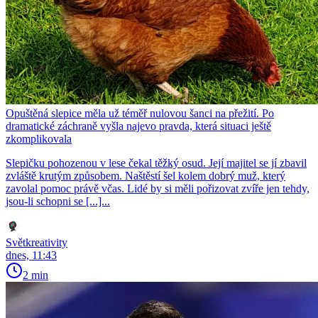
Opuštěná slepice měla už téměř nulovou šanci na přežití. Po
dramatické záchraně vyšla najevo pravda, která situaci ještě
zkomplikovala
Slepičku pohozenou v lese čekal těžký osud. Její majitel se jí zbavil
zvláště krutým způsobem. Naštěstí šel kolem dobrý muž, který
zavolal pomoc právě včas. Lidé by si měli pořizovat zvíře jen tehdy,
jsou-li schopni se [...]...
Světkreativity
dnes, 11:43
2 min