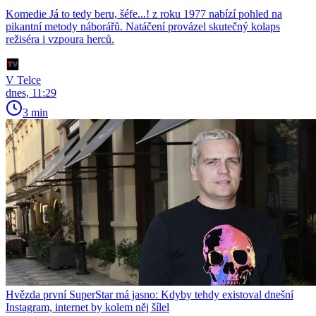
Komedie Já to tedy beru, šéfe...! z roku 1977 nabízí pohled na
pikantní metody náborářů. Natáčení provázel skutečný kolaps
režiséra i vzpoura herců.
V Telce
dnes, 11:29
3 min
Hvězda první SuperStar má jasno: Kdyby tehdy existoval dnešní
Instagram, internet by kolem něj šílel