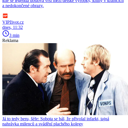
kde se legenda doslova vrší mezi dětské výrobky, knihy v krabicích
a nedokončené obrazy.
VIPživot.cz
dnes, 11:32
3 min
Reklama
Já to tedy beru, šéfe: Sobota se bál, že přivolal infarkt, tajná
nahrávka milenců a svádění plachého kolegy