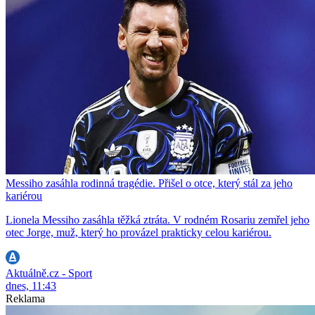
Messiho zasáhla rodinná tragédie. Přišel o otce, který stál za jeho
kariérou
Lionela Messiho zasáhla těžká ztráta. V rodném Rosariu zemřel jeho
otec Jorge, muž, který ho provázel prakticky celou kariérou.
Aktuálně.cz - Sport
dnes, 11:43
Reklama