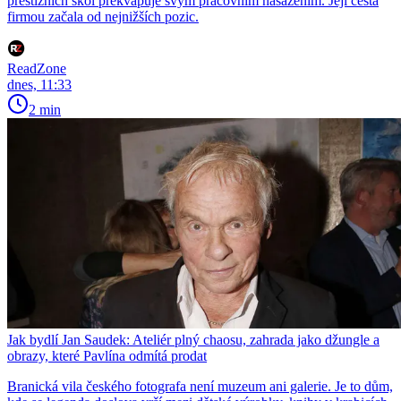
prestižních škol překvapuje svým pracovním nasazením. Její cesta
firmou začala od nejnižších pozic.
ReadZone
dnes, 11:33
2 min
Jak bydlí Jan Saudek: Ateliér plný chaosu, zahrada jako džungle a
obrazy, které Pavlína odmítá prodat
Branická vila českého fotografa není muzeum ani galerie. Je to dům,