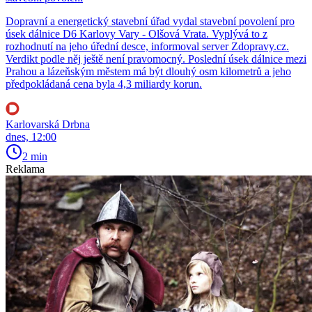
Dopravní a energetický stavební úřad vydal stavební povolení pro
úsek dálnice D6 Karlovy Vary - Olšová Vrata. Vyplývá to z
rozhodnutí na jeho úřední desce, informoval server Zdopravy.cz.
Verdikt podle něj ještě není pravomocný. Poslední úsek dálnice mezi
Prahou a lázeňským městem má být dlouhý osm kilometrů a jeho
předpokládaná cena byla 4,3 miliardy korun.
Karlovarská Drbna
dnes, 12:00
2 min
Reklama