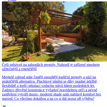
Češi strhávají na zahradách pergoly. Nahradí je zařízení mnohem
užitečnější a estetičtější
Majitelé zahrad stále častěji opouštějí tradiční pergoly a sází na
praktičtější alternativu. Plachtové stínění se díky snadné údržbě,
flexibilitě a lepší cirkulaci vzduchu stává hitem posledních let.
Zatímco dřevěné konstrukce vyžadují pravidelnou péči a pevné
zastřešení vytváří dusno, moderní shade sails nabízejí komfort bez
starostí. Co všechno dokážou a na co si dát pozor při výběru?