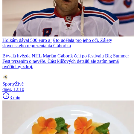
Holkám dával 500 euro a já to udělala pro jeho oči. Zálety
slovenského reprezentanta Gáboríka
Bývalá hvězda NHL Marián Gáborík čelí po festivalu Big Summer
Fest tvrzením o nevěře. Část klíčových detailů ale zatím nemá
ověřitelný zdroj.
SportyŽivě
dnes, 12:10
3 min