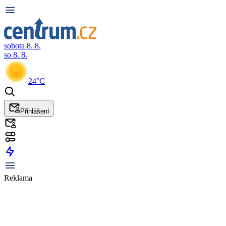
sobota 8. 8.
so 8. 8.
24°C
Přihlášení
Reklama