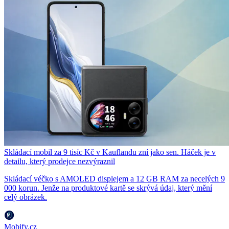
Skládací mobil za 9 tisíc Kč v Kauflandu zní jako sen. Háček je v
detailu, který prodejce nezvýraznil
Skládací véčko s AMOLED displejem a 12 GB RAM za necelých 9
000 korun. Jenže na produktové kartě se skrývá údaj, který mění
celý obrázek.
Mobify.cz