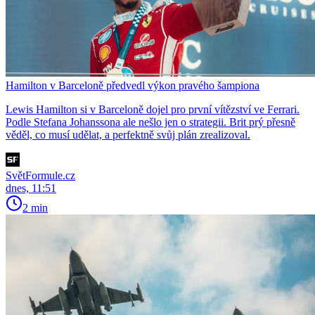
Hamilton v Barceloně předvedl výkon pravého šampiona
Lewis Hamilton si v Barceloně dojel pro první vítězství ve Ferrari.
Podle Stefana Johanssona ale nešlo jen o strategii. Brit prý přesně
věděl, co musí udělat, a perfektně svůj plán zrealizoval.
SvětFormule.cz
dnes, 11:51
2 min