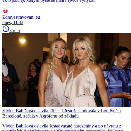
Toto jsou ty, kterým byste se měli nejvíce vyhýbat.
Zdravestravovani.eu
dnes, 11:33
3 min
Vivien Babišová oslavila 26 let. Přestože studovala v Londýně a
Barceloně, začala v Agrofertu od základů
Vivien Babišová oslavila šestadvacáté narozeniny a po návratu z