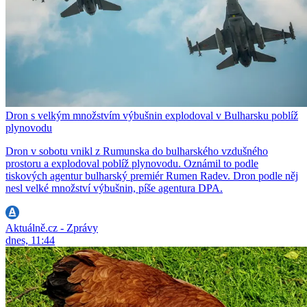
Dron s velkým množstvím výbušnin explodoval v Bulharsku poblíž
plynovodu
Dron v sobotu vnikl z Rumunska do bulharského vzdušného
prostoru a explodoval poblíž plynovodu. Oznámil to podle
tiskových agentur bulharský premiér Rumen Radev. Dron podle něj
nesl velké množství výbušnin, píše agentura DPA.
Aktuálně.cz - Zprávy
dnes, 11:44