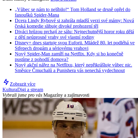
„Vůbec se nám to nelíbilo!“ Tom Holland se drsně opřel do
fanoušků Spider-Mana
Dcera Lindy Rybové si zahrála mladší verzi své mámy: Nová
česká komedie slibuje divoké prohození těl
Diváci hrůzou prchají ze sálu: Nejnechutnější horor roku dělá
z dětí neúprosné vrahy své vlastní rodiny
Disney+ dnes startuje svou Euforii. Mládež 80. let podléhá ve
Střepech drogám a sériovému vrahovi
Nový Spider-Man zamíří na Netflix. Kdy si ho konečně
pustíme z pohodlí domova?
Nový akční nářez na Netflixu, který nepřikrášluje vůbec nic.
Směsice Čmuchalů a Punishera vás nenechá vydechnout
Zobrazit více
Kultura
Digi a stream
Vybrali jsme pro vás
Magazíny a zajímavosti