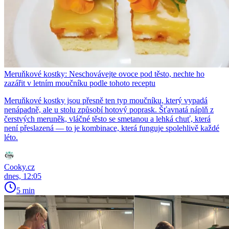
Meruňkové kostky: Neschovávejte ovoce pod těsto, nechte ho
zazářit v letním moučníku podle tohoto receptu
Meruňkové kostky jsou přesně ten typ moučníku, který vypadá
nenápadně, ale u stolu způsobí hotový poprask. Šťavnatá náplň z
čerstvých meruněk, vláčné těsto se smetanou a lehká chuť, která
není přeslazená — to je kombinace, která funguje spolehlivě každé
léto.
Cooky.cz
dnes, 12:05
5 min