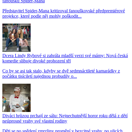
fanoušků Spider-Mana
Představitel Spider-Mana kritizoval fanouškovské předpremiérové
projekce, které podle něj mohly poškodit...
Dcera Lindy Rybové si zahrála mladší verzi své mámy: Nová česká
komedie slibuje divoké prohození těl
Co by se asi tak stalo, kdyby se dvě sedmnáctileté kamarádky z
počátku tisíciletí najednou probudily o...
Diváci hrůzou prchají ze sálu: Nejnechutnější horor roku dělá z dětí
neúprosné vrahy své vlastní rodiny
Děti se po snědení zmrzliny promění v bezcitné vrahy, po ulicích