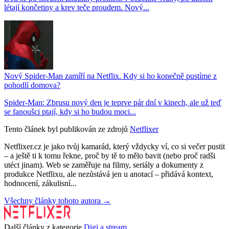
létají končetiny a krev teče proudem. Nový...
Nový Spider-Man zamíří na Netflix. Kdy si ho konečně pustíme z
pohodlí domova?
Spider-Man: Zbrusu nový den je teprve pár dní v kinech, ale už teď
se fanoušci ptají, kdy si ho budou moci...
Tento článek byl publikován ze zdrojů
Netflixer
Netflixer.cz je jako tvůj kamarád, který vždycky ví, co si večer pustit
– a ještě ti k tomu řekne, proč by tě to mělo bavit (nebo proč radši
utéct jinam). Web se zaměřuje na filmy, seriály a dokumenty z
produkce Netflixu, ale nezůstává jen u anotací – přidává kontext,
hodnocení, zákulisní...
Všechny články tohoto autora →
Další články z kategorie
Digi a stream