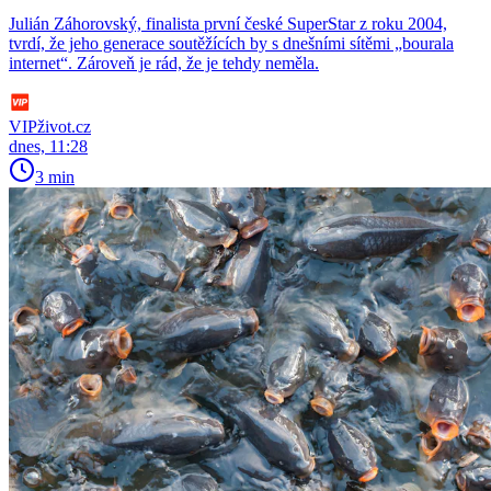
Julián Záhorovský, finalista první české SuperStar z roku 2004,
tvrdí, že jeho generace soutěžících by s dnešními sítěmi „bourala
internet“. Zároveň je rád, že je tehdy neměla.
VIPživot.cz
dnes, 11:28
3 min