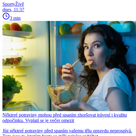
SportyŽivě
dnes, 11:37
3 min
Některé potraviny mohou před spaním zhoršovat trávení i kvalitu
odpočinku. Vyplatí se je večer omezit
Jíst některé potraviny před spaním vašemu tělu opravdu neprospívá.