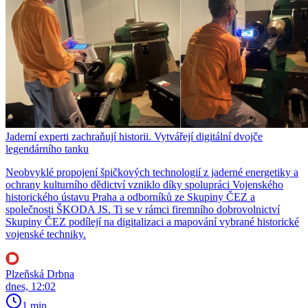
Jaderní experti zachraňují historii. Vytvářejí digitální dvojče
legendárního tanku
Neobvyklé propojení špičkových technologií z jaderné energetiky a
ochrany kulturního dědictví vzniklo díky spolupráci Vojenského
historického ústavu Praha a odborníků ze Skupiny ČEZ a
společnosti ŠKODA JS. Ti se v rámci firemního dobrovolnictví
Skupiny ČEZ podílejí na digitalizaci a mapování vybrané historické
vojenské techniky.
Plzeňská Drbna
dnes, 12:02
1 min