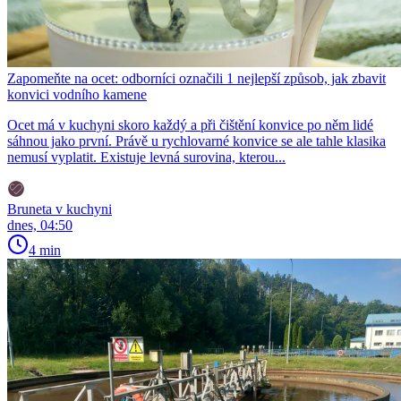
Zapomeňte na ocet: odborníci označili 1 nejlepší způsob, jak zbavit
konvici vodního kamene
Ocet má v kuchyni skoro každý a při čištění konvice po něm lidé
sáhnou jako první. Právě u rychlovarné konvice se ale tahle klasika
nemusí vyplatit. Existuje levná surovina, kterou...
Bruneta v kuchyni
dnes, 04:50
4 min