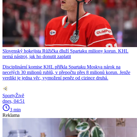
Slovenský hokejista Růžička dluží Spartaku miliony korun. KHL
nemá nástroj, jak ho donutit zaplatit
Disciplinární komise KHL přiřkla Spartaku Moskva nárok na
necelých 30 milionů rublů, v přepočtu přes 8 milionů korun. Jenže
verdikt je jedna věc, vymožení peněz od cizince druhá.
SportyŽivě
dnes, 04:51
3 min
Reklama