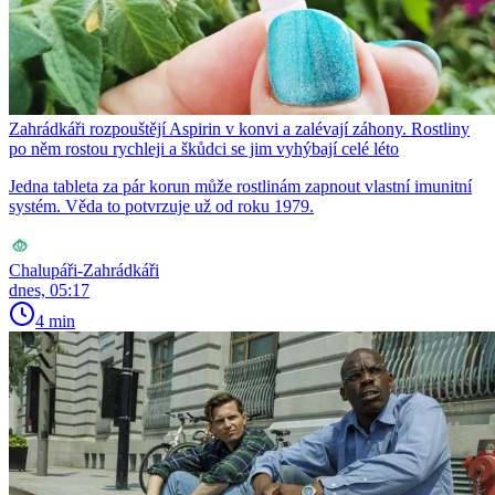
Zahrádkáři rozpouštějí Aspirin v konvi a zalévají záhony. Rostliny
po něm rostou rychleji a škůdci se jim vyhýbají celé léto
Jedna tableta za pár korun může rostlinám zapnout vlastní imunitní
systém. Věda to potvrzuje už od roku 1979.
Chalupáři-Zahrádkáři
dnes, 05:17
4 min