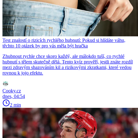
Test znalostí o rizicích rychlého hubnutí: Pokud si hlídáte váhu,
těchto 10 otázek by pro vás měla být hračka
Zhubnout rychle chce skoro každý, ale málokdo tuší, co rychlé
hubnutí s tělem skutečně dělá. Tento kvíz prověří, jestli znáte rozdíl
mezi zdravým shazováním kil a rizikovými zkratkami, které vedou
rovnou k jojo efektu.
Cooky.cz
dnes, 04:54
2 min