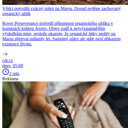
Vědci potvrdili vzácný nález na Marsu. Dosud nejlépe zachovaný
organický uhlík
Rover Perseverance potvrdil přítomnost organického uhlíku v
horninách kráteru Jezero. Objev patří k nejvýznamnějším
výsledkům mise, protože ukazuje, že organické látky mohly na
Marsu přetrvat miliardy let. Samotný nález ale stále není důkazem
existence života.
cdr.cz
dnes, 05:00
2 min
Reklama