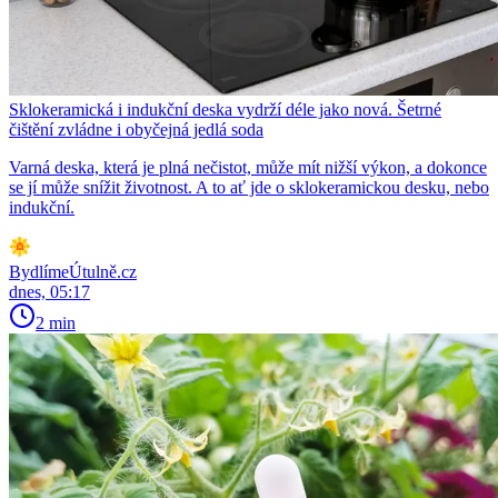
Sklokeramická i indukční deska vydrží déle jako nová. Šetrné
čištění zvládne i obyčejná jedlá soda
Varná deska, která je plná nečistot, může mít nižší výkon, a dokonce
se jí může snížit životnost. A to ať jde o sklokeramickou desku, nebo
indukční.
BydlímeÚtulně.cz
dnes, 05:17
2 min