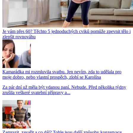
Je vám přes 60? Těchto 5 jednoduchých cviků pomůže zpevnit tělo i
zlepšit rovnováhu
Kamarádka mi rozmluvila svatbu. Jen nevím, zda to udělala pro
moje dobro, nebo vlastní prospěch, zlobí se Karolína
Za pár dní už měla být vdanou paní. Nebude. Před několika týdny
zrušila veškeré svatební přípravy a...
Zamrazit, zavařit a co dál? Tohle jsou další způsoby konzervace