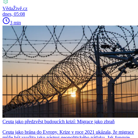
VědaŽivě.cz
dnes, 05:08
3 min
Ceuta jako předzvěst budoucích krizí: Migrace jako zbraň
Ceuta jako brána do Evropy. Krize v roce 2021 ukázala, že migrace
může být využita jako nástroj geopolitického nátlaku. Jak funguje