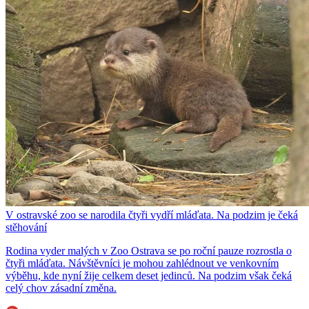
V ostravské zoo se narodila čtyři vydří mláďata. Na podzim je čeká
stěhování
Rodina vyder malých v Zoo Ostrava se po roční pauze rozrostla o
čtyři mláďata. Návštěvníci je mohou zahlédnout ve venkovním
výběhu, kde nyní žije celkem deset jedinců. Na podzim však čeká
celý chov zásadní změna.