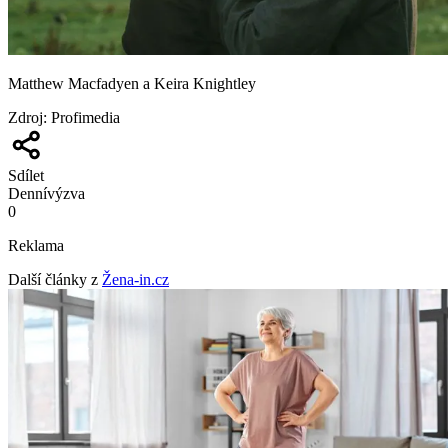
Matthew Macfadyen a Keira Knightley
Zdroj
:
Profimedia
Sdílet
Denní
výzva
0
Reklama
Další články z
Žena-in.cz