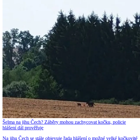
Šelma na jihu Čech? Záběry mohou zachycovat kočku, policie
hlášení dál prověřuje
Na jihu Čech se stále objevuje řada hlášení o možné velké kočkovité