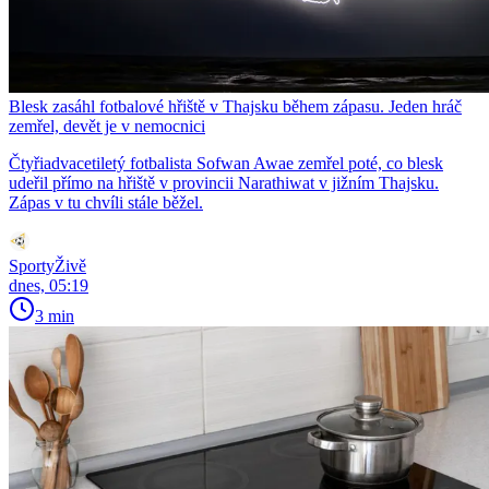
Blesk zasáhl fotbalové hřiště v Thajsku během zápasu. Jeden hráč
zemřel, devět je v nemocnici
Čtyřiadvacetiletý fotbalista Sofwan Awae zemřel poté, co blesk
udeřil přímo na hřiště v provincii Narathiwat v jižním Thajsku.
Zápas v tu chvíli stále běžel.
SportyŽivě
dnes, 05:19
3 min