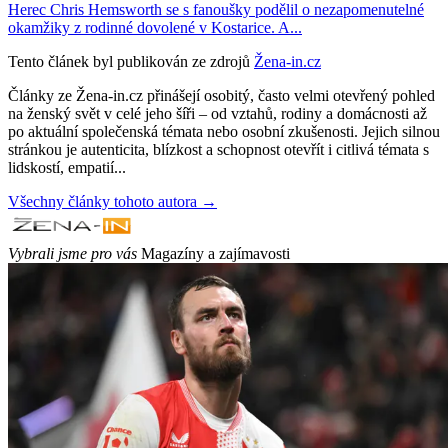
Herec Chris Hemsworth se s fanoušky podělil o nezapomenutelné
okamžiky z rodinné dovolené v Kostarice. A...
Tento článek byl publikován ze zdrojů
Žena-in.cz
Články ze Žena-in.cz přinášejí osobitý, často velmi otevřený pohled
na ženský svět v celé jeho šíři – od vztahů, rodiny a domácnosti až
po aktuální společenská témata nebo osobní zkušenosti. Jejich silnou
stránkou je autenticita, blízkost a schopnost otevřít i citlivá témata s
lidskostí, empatií...
Všechny články tohoto autora →
Vybrali jsme pro vás
Magazíny a zajímavosti