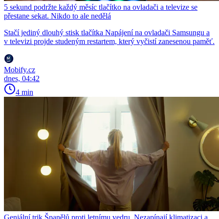
5 sekund podržte každý měsíc tlačítko na ovladači a televize se
přestane sekat. Nikdo to ale nedělá
Stačí jediný dlouhý stisk tlačítka Napájení na ovladači Samsungu a
v televizi projde studeným restartem, který vyčistí zanesenou paměť.
Mobify.cz
dnes, 04:42
4 min
Geniální trik Španělů proti letnímu vedru. Nezapínají klimatizaci a