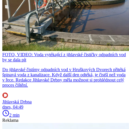
FOTO, VIDEO: Voda vytékající z jihlavské čističky odpadních vod
by se dala pít
Do jihlavské čistírny odpadních vod v Hruškových Dvorech přitéká
špinavá voda z kanalizace. Když další den odtéká, je čistší než voda
v řece. Redakce Jihlavské Drbny měla možnost si prohlédnout celý
proces čištění.
Jihlavská Drbna
dnes, 04:49
2 min
Reklama