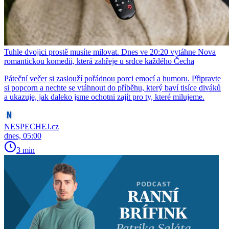
Tuhle dvojici prostě musíte milovat. Dnes ve 20:20 vytáhne Nova
romantickou komedii, která zahřeje u srdce každého Čecha
Páteční večer si zaslouží pořádnou porci emocí a humoru. Připravte
si popcorn a nechte se vtáhnout do příběhu, který baví tisíce diváků
a ukazuje, jak daleko jsme ochotni zajít pro ty, které milujeme.
NESPECHEJ.cz
dnes, 05:00
3 min