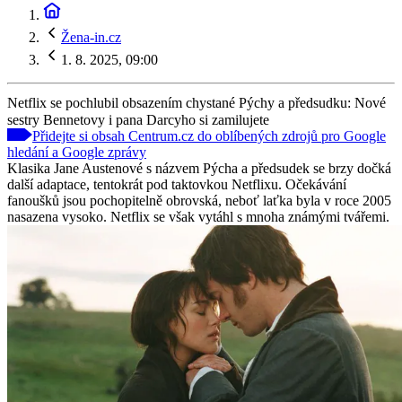
Žena-in.cz
1. 8. 2025, 09:00
Netflix se pochlubil obsazením chystané Pýchy a předsudku: Nové
sestry Bennetovy i pana Darcyho si zamilujete
Přidejte si obsah Centrum.cz do oblíbených zdrojů pro Google
hledání a Google zprávy
Klasika Jane Austenové s názvem Pýcha a předsudek se brzy dočká
další adaptace, tentokrát pod taktovkou Netflixu. Očekávání
fanoušků jsou pochopitelně obrovská, neboť laťka byla v roce 2005
nasazena vysoko. Netflix se však vytáhl s mnoha známými tvářemi.