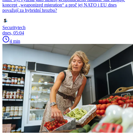
koncept „weaponized migration“ a proč jej NATO i EU dnes
považují za hybridní hrozbu?
Securitytech
dnes, 05:04
4 min