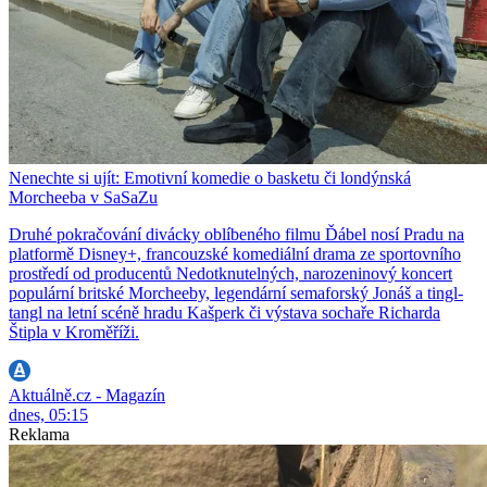
Nenechte si ujít: Emotivní komedie o basketu či londýnská
Morcheeba v SaSaZu
Druhé pokračování divácky oblíbeného filmu Ďábel nosí Pradu na
platformě Disney+, francouzské komediální drama ze sportovního
prostředí od producentů Nedotknutelných, narozeninový koncert
populární britské Morcheeby, legendární semaforský Jonáš a tingl-
tangl na letní scéně hradu Kašperk či výstava sochaře Richarda
Štipla v Kroměříži.
Aktuálně.cz - Magazín
dnes, 05:15
Reklama