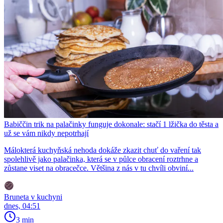
Babiččin trik na palačinky funguje dokonale: stačí 1 lžička do těsta a
už se vám nikdy nepotrhají
Málokterá kuchyňská nehoda dokáže zkazit chuť do vaření tak
spolehlivě jako palačinka, která se v půlce obracení roztrhne a
zůstane viset na obracečce. Většina z nás v tu chvíli obviní...
Bruneta v kuchyni
dnes, 04:51
3 min