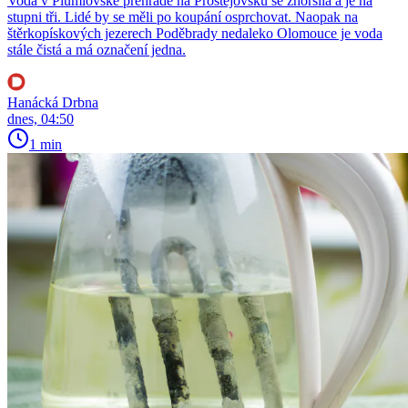
Voda v Plumlovské přehradě na Prostějovsku se zhoršila a je na
stupni tři. Lidé by se měli po koupání osprchovat. Naopak na
štěrkopískových jezerech Poděbrady nedaleko Olomouce je voda
stále čistá a má označení jedna.
Hanácká Drbna
dnes, 04:50
1 min