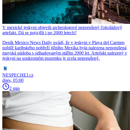
V mexické jeskyni objevili archeologové neporušený čokoládový
artefakt. Dá se po(u)žít i po 2000 letech?
Deník Mexico News Daily uvádí, že v jeskyni v Playa del Carmen
poblíž karibského pobřeží jižního Mexika byla nalezena neporušená
mayská nádoba s odhadovaným stářím 2000 let. Artefakt nalezený v
jeskyni na soukromém pozemku je zcela neporušený.
NESPECHEJ.cz
dnes, 05:00
2 min