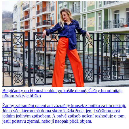
Belgičanky po 60 nosí tenhle typ košile denně, Češky ho odmítají,
přitom zakryje bříško
Žádný zahraniční patent ani zázračný kousek z butiku za tím nestojí.
Jde o věc, kterou má doma skoro každá žena, jen ji většinou nosí
jedním jediným způsobem. A právě způsob nošení rozhoduje o tom,
jestli postavu zjemní, nebo jí naopak přidá objem.