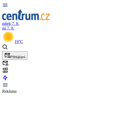
pátek 7. 8.
pá 7. 8.
19°C
Přihlášení
Reklama