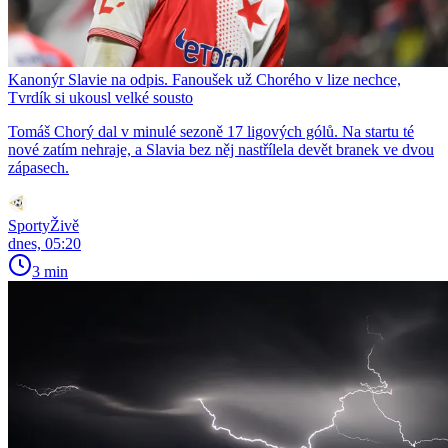
Kanonýr Slavie na odpis. Fanoušek už Chorého v lize nechce,
Tvrdík si ukousl velké sousto
Tomáš Chorý dal v minulé sezoně 17 ligových gólů. Na startu té
nové zatím nehraje, a Slavia bez něj nastřílela devět branek ve dvou
zápasech.
SportyŽivě
dnes, 05:20
3 min