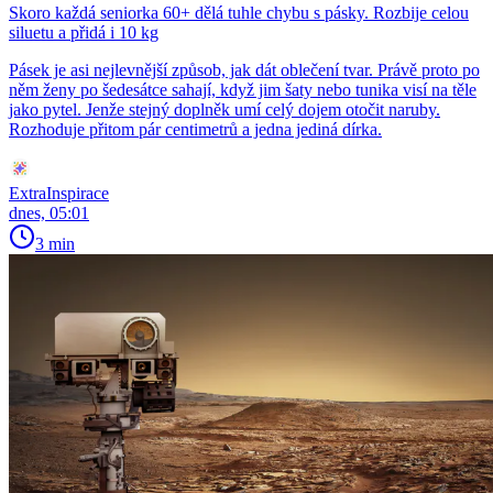
Skoro každá seniorka 60+ dělá tuhle chybu s pásky. Rozbije celou
siluetu a přidá i 10 kg
Pásek je asi nejlevnější způsob, jak dát oblečení tvar. Právě proto po
něm ženy po šedesátce sahají, když jim šaty nebo tunika visí na těle
jako pytel. Jenže stejný doplněk umí celý dojem otočit naruby.
Rozhoduje přitom pár centimetrů a jedna jediná dírka.
ExtraInspirace
dnes, 05:01
3 min