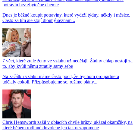
potravin bez zbytečné chemie
Dnes je běžné koupit potraviny, které vydrží týdny, někdy i měsíce.
Často za tím ale stojí dlouhý seznam...
7 věcí, které zralé ženy ve vztahu už nedělají. Žádný chlap nestojí za
to, aby kvůli němu ztratily samy sebe
Na začátku vztahu máme často pocit, že bychom pro partnera
udělaly cokoli. Přizpůsobujeme se, rušíme plány...
Chris Hemsworth zažil v oblacích chvíle hrůzy, ukázal okamžiky, na
které během rodinné dovolené jen tak nezapomene