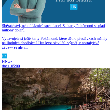
Sběratelství, nebo bláznivá spekulace? Za karty Pokémonů se platí
miliony dolarů
Vybavujete si ještě karty Pokémonů, které děti o přestávkách měnily
na školních chodbách? Hra letos slaví 30. výročí, z nostalgické
zábavy se ale v...
HN.cz
dnes, 05:00