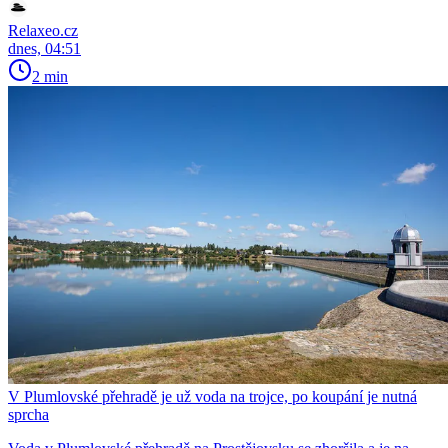
Relaxeo.cz
dnes, 04:51
2 min
V Plumlovské přehradě je už voda na trojce, po koupání je nutná
sprcha