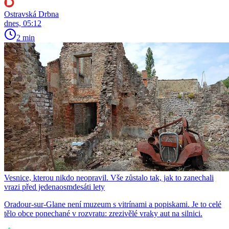
Ostravská Drbna
dnes, 05:12
2 min
Vesnice, kterou nikdo neopravil. Vše zůstalo tak, jak to zanechali
vrazi před jedenaosmdesáti lety
Oradour-sur-Glane není muzeum s vitrínami a popiskami. Je to celé
tělo obce ponechané v rozvratu: zrezivělé vraky aut na silnici.