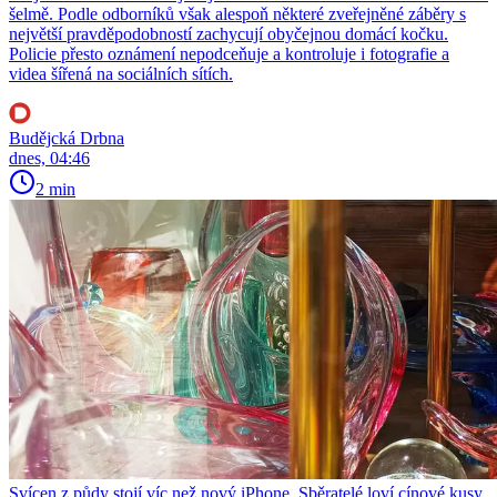
šelmě. Podle odborníků však alespoň některé zveřejněné záběry s
největší pravděpodobností zachycují obyčejnou domácí kočku.
Policie přesto oznámení nepodceňuje a kontroluje i fotografie a
videa šířená na sociálních sítích.
Budějcká Drbna
dnes, 04:46
2 min
Svícen z půdy stojí víc než nový iPhone. Sběratelé loví cínové kusy