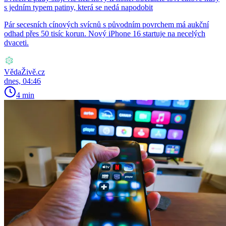
s jedním typem patiny, která se nedá napodobit
Pár secesních cínových svícnů s původním povrchem má aukční
odhad přes 50 tisíc korun. Nový iPhone 16 startuje na necelých
dvaceti.
VědaŽivě.cz
dnes, 04:46
4 min