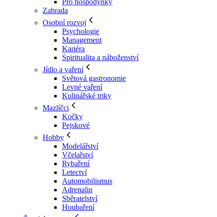
Pro hospodyňky
Zahrada
Osobní rozvoj
Psychologie
Management
Kariéra
Spiritualita a náboženství
Jídlo a vaření
Světová gastronomie
Levné vaření
Kulinářské triky
Mazlíčci
Kočky
Pejskové
Hobby
Modelářství
Včelařství
Rybaření
Letectví
Automobilismus
Adrenalin
Sběratelství
Houbaření