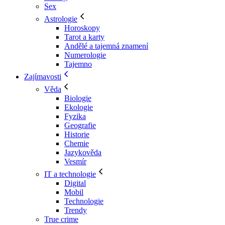
Sex
Astrologie
Horoskopy
Tarot a karty
Andělé a tajemná znamení
Numerologie
Tajemno
Zajímavosti
Věda
Biologie
Ekologie
Fyzika
Geografie
Historie
Chemie
Jazykověda
Vesmír
IT a technologie
Digital
Mobil
Technologie
Trendy
True crime