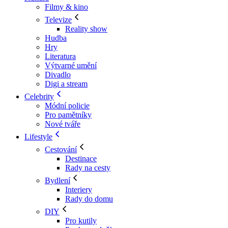
Filmy & kino
Televize
Reality show
Hudba
Hry
Literatura
Výtvarné umění
Divadlo
Digi a stream
Celebrity
Módní policie
Pro pamětníky
Nové tváře
Lifestyle
Cestování
Destinace
Rady na cesty
Bydlení
Interiery
Rady do domu
DIY
Pro kutily