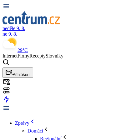
neděle 9. 8.
ne 9. 8.
29°C
Internet
Firmy
Recepty
Slovníky
Přihlášení
Zprávy
Domácí
Regionální