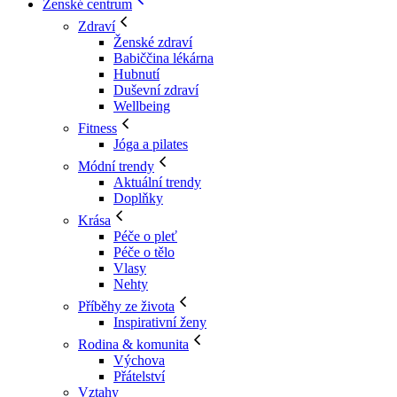
Ženské centrum
Zdraví
Ženské zdraví
Babiččina lékárna
Hubnutí
Duševní zdraví
Wellbeing
Fitness
Jóga a pilates
Módní trendy
Aktuální trendy
Doplňky
Krása
Péče o pleť
Péče o tělo
Vlasy
Nehty
Příběhy ze života
Inspirativní ženy
Rodina & komunita
Výchova
Přátelství
Vztahy