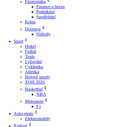
Ekonomika
Finance a burza
Podnikání
Spotřebitel
Krimi
Doprava
Nehody
Sport
Hokej
Fotbal
Tenis
Lyžování
Cyklistika
Atletika
Bojové sporty
ZOH 2026
Basketbal
NBA
Motosport
F1
Auto-moto
Elektromobily
Kultura