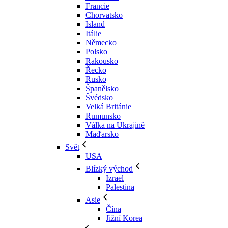
Francie
Chorvatsko
Island
Itálie
Německo
Polsko
Rakousko
Řecko
Rusko
Španělsko
Švédsko
Velká Británie
Rumunsko
Válka na Ukrajině
Maďarsko
Svět
USA
Blízký východ
Izrael
Palestina
Asie
Čína
Jižní Korea