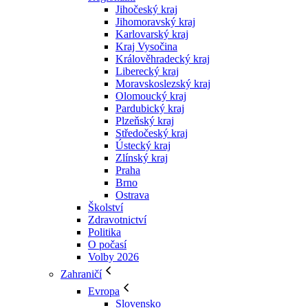
Jihočeský kraj
Jihomoravský kraj
Karlovarský kraj
Kraj Vysočina
Králověhradecký kraj
Liberecký kraj
Moravskoslezský kraj
Olomoucký kraj
Pardubický kraj
Plzeňský kraj
Středočeský kraj
Ústecký kraj
Zlínský kraj
Praha
Brno
Ostrava
Školství
Zdravotnictví
Politika
O počasí
Volby 2026
Zahraničí
Evropa
Slovensko